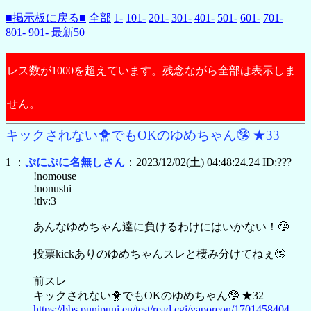
■掲示板に戻る■
全部
1-
101-
201-
301-
401-
501-
601-
701-
801-
901-
最新50
レス数が1000を超えています。残念ながら全部は表示しま
せん。
キックされない🐥でもOKのゆめちゃん🤥 ★33
1 ：
ぷにぷに名無しさん
：2023/12/02(土) 04:48:24.24 ID:???
!nomouse
!nonushi
!tlv:3
あんなゆめちゃん達に負けるわけにはいかない！🤥
投票kickありのゆめちゃんスレと棲み分けてねぇ🤥
前スレ
キックされない🐥でもOKのゆめちゃん🤥 ★32
https://bbs.punipuni.eu/test/read.cgi/vaporeon/1701458404