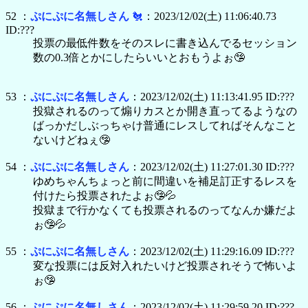
52 ：
ぷにぷに名無しさん
🐔
：2023/12/02(土) 11:06:40.73
ID:???
投票の最低件数をそのスレに書き込んでるセッション
数の0.3倍とかにしたらいいとおもうよぉ🤥
53 ：
ぷにぷに名無しさん
：2023/12/02(土) 11:13:41.95 ID:???
投獄されるのって煽りカスとか開き直ってるようなの
ばっかだしぶっちゃけ普通にレスしてればそんなこと
ないけどねぇ🤥
54 ：
ぷにぷに名無しさん
：2023/12/02(土) 11:27:01.30 ID:???
ゆめちゃんちょっと前に間違いを補足訂正するレスを
付けたら投票されたよぉ🤥💦
投獄まで行かなくても投票されるのってなんか嫌だよ
ぉ🤥💦
55 ：
ぷにぷに名無しさん
：2023/12/02(土) 11:29:16.09 ID:???
変な投票には反対入れたいけど投票されそうで怖いよ
ぉ🤥
56 ：
ぷにぷに名無しさん
：2023/12/02(土) 11:29:59.20 ID:???