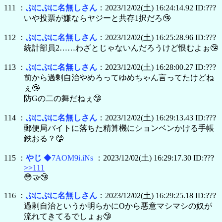
111 ：
ぷにぷに名無しさん
：2023/12/02(土) 16:24:14.92 ID:???
いや投票が嫌ならヤジーと共存1択だろ🤥
112 ：
ぷにぷに名無しさん
：2023/12/02(土) 16:25:28.96 ID:???
統計部員2……わざとじゃないんだろうけど恨むよぉ🤥
113 ：
ぷにぷに名無しさん
：2023/12/02(土) 16:28:00.27 ID:???
前から過剰自治やめろってゆめちゃん言ってたけどね
ぇ🤥
防Gの二の舞だねぇ🤥
114 ：
ぷにぷに名無しさん
：2023/12/02(土) 16:29:13.43 ID:???
郵便局バイトに落ちた精算機にションベンかける手帳
鉄おる？🤥
115 ：
やじ
◆7AOM9i.iNs
：2023/12/02(土) 16:29:17.30 ID:???
>>111
😳🤝🤥
116 ：
ぷにぷに名無しさん
：2023/12/02(土) 16:29:25.18 ID:???
過剰自治というか明らかにOから悪意マシマシの奴が
流れてきてるでしょぉ🤥