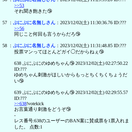
>>53
それ聞き飽きた🤥
57 ：
ぷにぷに名無しさん
：2023/12/02(土) 11:30:36.76 ID:???
>>56
同じこと何回も言うからだろ🤥
58 ：
ぷにぷに名無しさん
：2023/12/02(土) 11:31:48.85 ID:???
投票マンってほとんどガイ◯だからねぇ🤥
638 ぷにぷにのゆめちゃん🤥 2023/12/02(土) 02:27:50.22
ID:???
ゆめちゃん刺激がほしいからもっとちくちくちょうだ
い🤥
639 ぷにぷにのゆめちゃん🤥 2023/12/02(土) 02:29:55.57
ID:???
>>638
!votekick
お言葉通り刺激をどうぞ🤥
-
レス番号:638のユーザーのBAN案に賛成票を1票入れま
した。 点数:1