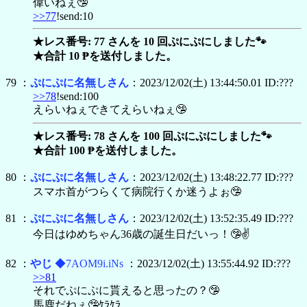
偉いねぇ🤥
>>77
!send:10
★レス番号: 77 さんを 10 回ぷにぷにしました🐾
★合計 10 ₱を送付しました。
79 ：
ぷにぷに名無しさん
：2023/12/02(土) 13:44:50.01 ID:???
>>78
!send:100
えらいねぇできてえらいねぇ🤥
★レス番号: 78 さんを 100 回ぷにぷにしました🐾
★合計 100 ₱を送付しました。
80 ：
ぷにぷに名無しさん
：2023/12/02(土) 13:48:22.77 ID:???
スマホ首がつらくて病院行くか迷うよぉ🤥
81 ：
ぷにぷに名無しさん
：2023/12/02(土) 13:52:35.49 ID:???
今日はゆめちゃん36歳の誕生日だいっ！🤥✌
82 ：
やじ
◆7AOM9i.iNs
：2023/12/02(土) 13:55:44.92 ID:???
>>81
それでぷにぷに貰えると思ったの？🤥
馬鹿だねぇ🤥ｹﾗｹﾗ