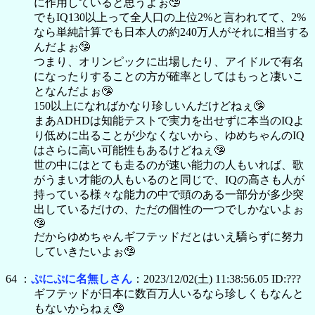
に作用していると思うよぉ🤥
でもIQ130以上って全人口の上位2%と言われてて、2%
なら単純計算でも日本人の約240万人がそれに相当する
んだよぉ🤥
つまり、オリンピックに出場したり、アイドルで有名
になったりすることの方が確率としてはもっと凄いこ
となんだよぉ🤥
150以上になればかなり珍しいんだけどねぇ🤥
まあADHDは知能テストで実力を出せずに本当のIQよ
り低めに出ることが少なくないから、ゆめちゃんのIQ
はさらに高い可能性もあるけどねぇ🤥
世の中にはとても走るのが速い能力の人もいれば、歌
がうまい才能の人もいるのと同じで、IQの高さも人が
持っている様々な能力の中で頭のある一部分が多少突
出しているだけの、ただの個性の一つでしかないよぉ
🤥
だからゆめちゃんギフテッドだとはいえ驕らずに努力
していきたいよぉ🤥
64 ：
ぷにぷに名無しさん
：2023/12/02(土) 11:38:56.05 ID:???
ギフテッドが日本に数百万人いるなら珍しくもなんと
もないからねぇ🤥