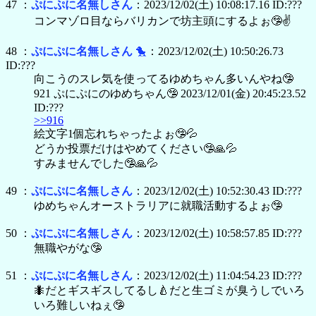
47 ：
ぷにぷに名無しさん
：2023/12/02(土) 10:08:17.16 ID:???
コンマゾロ目ならバリカンで坊主頭にするよぉ🤥✌
48 ：
ぷにぷに名無しさん
🐤
：2023/12/02(土) 10:50:26.73
ID:???
向こうのスレ気を使ってるゆめちゃん多いんやね🤥
921 ぷにぷにのゆめちゃん🤥 2023/12/01(金) 20:45:23.52
ID:???
>>916
絵文字1個忘れちゃったよぉ🤥💦
どうか投票だけはやめてください🤥🙏💦
すみませんでした🤥🙏💦
49 ：
ぷにぷに名無しさん
：2023/12/02(土) 10:52:30.43 ID:???
ゆめちゃんオーストラリアに就職活動するよぉ🤥
50 ：
ぷにぷに名無しさん
：2023/12/02(土) 10:58:57.85 ID:???
無職やがな🤥
51 ：
ぷにぷに名無しさん
：2023/12/02(土) 11:04:54.23 ID:???
🐜だとギスギスしてるし🍐だと生ゴミが臭うしでいろ
いろ難しいねぇ🤥