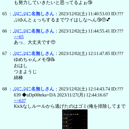
も努力していきたいと思ってるよぉ🤥
65 ：
ぷにぷに名無しさん
：2023/12/02(土) 11:40:53.03 ID:???
ぷゆんとぇっちするまでワイはしなへん🤥🥺💕
66 ：
ぷにぷに名無しさん
：2023/12/02(土) 11:44:55.41 ID:???
>>65
あっ、大丈夫です🥺
67 ：
ぷにぷに名無しさん
：2023/12/02(土) 12:11:47.85 ID:???
ゆめちゃんメモ🤥📝
おはし
つまようじ
綿棒
68 ：
ぷにぷに名無しさん
：2023/12/02(土) 12:14:43.74 ID:???
639 ◆uDp00teka+DA 2023/11/27(月) 12:44:16.67
>>637
Kickなしルールから逃げたのはゴミ(俺を排除してまで