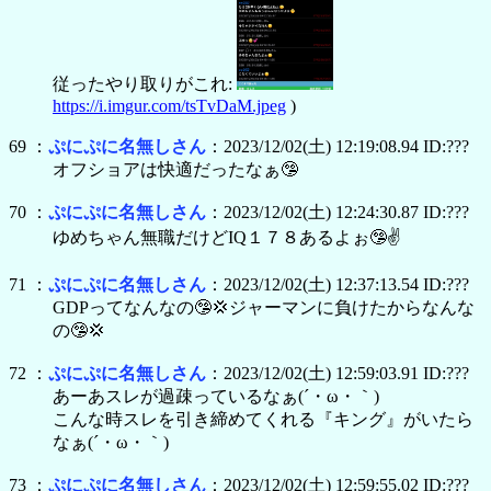
従ったやり取りがこれ:
https://i.imgur.com/tsTvDaM.jpeg
)
69 ：
ぷにぷに名無しさん
：2023/12/02(土) 12:19:08.94 ID:???
オフショアは快適だったなぁ🤥
70 ：
ぷにぷに名無しさん
：2023/12/02(土) 12:24:30.87 ID:???
ゆめちゃん無職だけどIQ１７８あるよぉ🤥✌
71 ：
ぷにぷに名無しさん
：2023/12/02(土) 12:37:13.54 ID:???
GDPってなんなの🤥💢ジャーマンに負けたからなんな
の🤥💢
72 ：
ぷにぷに名無しさん
：2023/12/02(土) 12:59:03.91 ID:???
あーあスレが過疎っているなぁ(´・ω・｀)
こんな時スレを引き締めてくれる『キング』がいたら
なぁ(´・ω・｀)
73 ：
ぷにぷに名無しさん
：2023/12/02(土) 12:59:55.02 ID:???