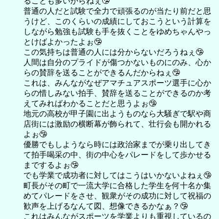
ることも多いからねぇ🤥
普通の人だと試験で全力で頑張るのが当たり前だと思
うけど、このくらいの成績にしておこうという計算を
しながら勉強も試験も手を抜くことをゆめちゃんやっ
とけばよかったよぉ🤥
この気持ちは普通の人には分からないだろうねぇ🤥
人間は自分のプライドが傷つかないものにのみ、心か
らの賛辞を送ることができるんだからねぇ🤥
これは、みんながなぜアマチュアスポーツ選手に心か
らの惜しみない拍手、賛辞を送ることができるのか考
えてみればわかることだと思うよぉ🤥
地元の高校が甲子園に出ようものなら大騒ぎで駅や商
店街には激励の横断幕が飾られて、壮行会も開かれる
よぉ🤥
優勝でもしようなら時には政治家までが乗り出してき
て拍手喝采の中、街の中心をパレードをして歩かせる
までするよぉ🤥
でも学業で成功者に対してはこうはいかないよねぇ🤥
町長がその町で一流大学に合格した学生を何十名か集
めてパレードをさせ、観衆がその成功に対して祝福の
歓声を上げるなんて図、想像できるかなぁ？🤥
これはみんながスポーツを学業よりも重視しているの