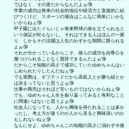
ではなく、その逆だからなんだよぉ🤥
学業の成功は将来の社会的地位や経済力と直接的に結
びつくけど、スポーツの場合はこんなに簡単にいかな
いからねぇ🤥
甲子園に出たぐらいじゃ将来野球の身を立てられると
いう保証が何もないし、それはできる人はほんの一握
り、しかもその活躍は人生のわずかな期間に限られる
よぉ🤥
それが分かっているからこそ、彼らの成功を自尊心を
傷つけられることなく賛辞できるんだよぉ🤥
だからこそ知能の高さで成功していたゆめちゃんはい
じめられたりしたんだねぇ🤥
でも実際は、ギフテッドだから高収入とか勝ち組とか
は決まってないと思うよぉ🤥
仕事や商売はそれほど甘いものではないからねぇ🤥
でも、ゆめちゃん人生を振り返ってみると有利なこと
に間違いはないと思うよぉ🤥
社会人になっても、人から興味を持たれることは多か
ったし、考え方が違うのが人から見ると興味深いのか
もしれないねぇ🤥
なんにせよ、ゆめちゃんこの知能の高さに溺れず今後