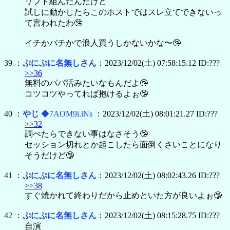
リプト組んだんだけど
試しに動かしたらこのホストではスレ立てできないっ
て言われたわ🤥
イチかバチかで浪人買うしかないかな〜🤥
39 ：
ぷにぷに名無しさん
：2023/12/02(土) 07:58:15.12 ID:???
>>36
無料のパパ活みたいなもんだよ🤥
コツコツやってれば抱けるよぉ🤥
40 ：
やじ
◆7AOM9i.iNs
：2023/12/02(土) 08:01:21.27 ID:???
>>32
調べたらできない事はなさそう🤥
セッション切れとか起こしたら面倒くさいことになり
そうだけど🤥
41 ：
ぷにぷに名無しさん
：2023/12/02(土) 08:02:43.26 ID:???
>>38
すぐ焼かれて終わりだから止めといた方が良いよぉ🤥
42 ：
ぷにぷに名無しさん
：2023/12/02(土) 08:15:28.75 ID:???
自演