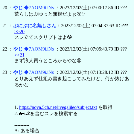
20 ：
やじ
◆7AOM9i.iNs
：2023/12/02(土) 07:00:17.86 ID:???
荒らしはぷゆっと無視だよぉ🥺✨
21 ：
ぷにぷに名無しさん
：2023/12/02(土) 07:04:37.63 ID:???
>>20
スレ立てスクリプトはよ🤥
22 ：
やじ
◆7AOM9i.iNs
：2023/12/02(土) 07:05:43.79 ID:???
>>21
まず浪人買うところからやな😩
23 ：
やじ
◆7AOM9i.iNs
：2023/12/02(土) 07:13:28.12 ID:???
とりあえず仕組み書き起こしてみたけど、何か抜けあ
るかな
1.
https://nova.5ch.net/livegalileo/subject.txt
を取得
2. 🏡/👶を含むスレを検索する
----------
A: ある場合