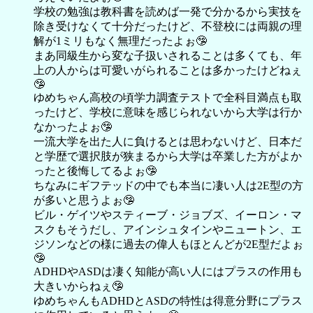
学校の勉強は教科書を読めば一発で分かるから実技を
除き受けなくて十分だったけど、不登校には両親の理
解が1ミリもなく無理だったよぉ🤥
まあ同級生から変な子扱いされることは多くても、年
上の人からは可愛いがられることは多かったけどねぇ
🤥
ゆめちゃん高校の頃学力調査テストで全科目満点も取
ったけど、学校に意味を感じられないから大学は行か
なかったよぉ🤥
一流大学を出た人に負けるとは思わないけど、日本だ
と学歴で選択肢が狭まるから大学は卒業した方がよか
ったと後悔してるよぉ🤥
ちなみにギフテッドの中でも本当に凄い人は2E型の方
が多いと思うよぉ🤥
ビル・ゲイツやスティーブ・ジョブズ、イーロン・マ
スクもそうだし、アインシュタインやニュートン、エ
ジソンなどの様に過去の偉人もほとんどが2E型だよぉ
🤥
ADHDやASDは凄く知能が高い人にはプラスの作用も
大きいからねぇ🤥
ゆめちゃんもADHDとASDの特性は得意分野にプラス