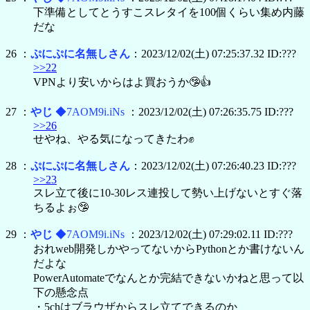
下準備としてとうすこスレタイを100個くらい集め内藤
だな
26 ：
ぷにぷに名無しさん
：2023/12/02(土) 07:25:37.32 ID:???
>>22
VPNより安いからはよ買おうか🤥👍
27 ：
やじ
◆7AOM9i.iNs
：2023/12/02(土) 07:26:35.75 ID:???
>>26
せやね、やる気になってきたわ✊
28 ：
ぷにぷに名無しさん
：2023/12/02(土) 07:26:40.23 ID:???
>>23
スレ立て後に10-30レス連投して勢い上げないとすぐ落
ちるよぉ🤥
29 ：
やじ
◆7AOM9i.iNs
：2023/12/02(土) 07:29:02.11 ID:???
おれweb開発しかやってないからPythonとか書けないん
だよな
PowerAutomateでなんとか完結できないかねと思って以
下の懸念点
・5chはブラウザからスレ立てできるのか