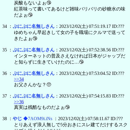
炭酸もないよぉ🤥
紅茶味って書いてあるけど雑味バリバリの砂糖水の味
だよぉ🤥
34 ：
ぷにぷに名無しさん
：2023/12/02(土) 07:51:19.17 ID:???
ゆめちゃん早起きして女の子を職場にクルマで送って
きたよぉ🤥
35 ：
ぷにぷに名無しさん
：2023/12/02(土) 07:52:38.56 ID:???
インターネットの普及さえなければ日本がジャップだ
と知らずに生きていけたのに…🤥
36 ：
ぷにぷに名無しさん
：2023/12/02(土) 07:53:04.52 ID:???
>>34
お父さんかな？🥺
37 ：
ぷにぷに名無しさん
：2023/12/02(土) 07:54:15.83 ID:???
>>36
真実は残酷なものだよぉ🤥
38 ：
やじ
◆7AOM9i.iNs
：2023/12/02(土) 07:58:11.67 ID:???
とりあえず浪人無しで5分おきにスレ建てだけするスク