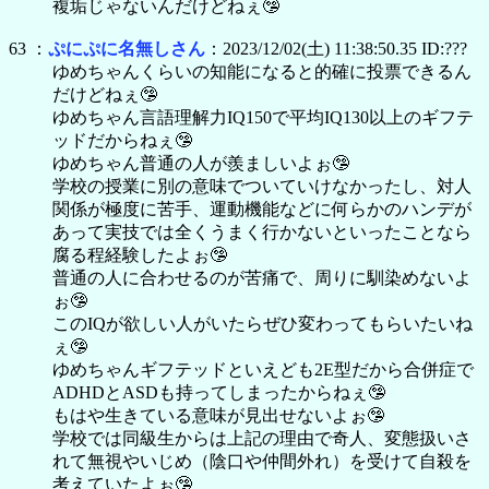
複垢じゃないんだけどねぇ🤥
63 ：
ぷにぷに名無しさん
：2023/12/02(土) 11:38:50.35 ID:???
ゆめちゃんくらいの知能になると的確に投票できるん
だけどねぇ🤥
ゆめちゃん言語理解力IQ150で平均IQ130以上のギフテ
ッドだからねぇ🤥
ゆめちゃん普通の人が羨ましいよぉ🤥
学校の授業に別の意味でついていけなかったし、対人
関係が極度に苦手、運動機能などに何らかのハンデが
あって実技では全くうまく行かないといったことなら
腐る程経験したよぉ🤥
普通の人に合わせるのが苦痛で、周りに馴染めないよ
ぉ🤥
このIQが欲しい人がいたらぜひ変わってもらいたいね
ぇ🤥
ゆめちゃんギフテッドといえども2E型だから合併症で
ADHDとASDも持ってしまったからねぇ🤥
もはや生きている意味が見出せないよぉ🤥
学校では同級生からは上記の理由で奇人、変態扱いさ
れて無視やいじめ（陰口や仲間外れ）を受けて自殺を
考えていたよぉ🤥