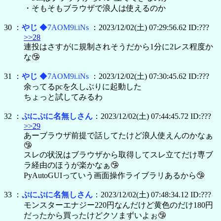
・そもそもブラウザで浪人は使えるのか
30 ：
やじ
◆7AOM9i.iNs
：2023/12/02(土) 07:29:56.62 ID:???
>>28
連投はさすがに規制されそうだから1分に2レス程度か
な🤥
31 ：
やじ
◆7AOM9i.iNs
：2023/12/02(土) 07:30:45.62 ID:???
余ってるpcを久しぶりに起動した
ちょっと試してみるわ
32 ：
ぷにぷに名無しさん
：2023/12/02(土) 07:44:45.72 ID:???
>>29
あーブラウザ前提で話してたけど浪人使えんのかなぁ
🤥
スレの状況はブラウザから取得してスレ立てだけ専ブ
ラ経由のほうが楽かなぁ🤥
PyAutoGUIっていう画面操作ライブラリあるから🤥
33 ：
ぷにぷに名無しさん
：2023/12/02(土) 07:48:34.12 ID:???
モンスターエナジー220円なんだけど黄色のだけ180円
だったから買ったけどクソまずいよぉ🤥