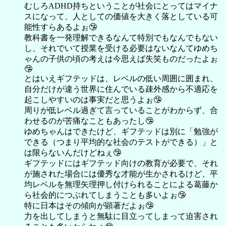
むしろADHD持ちということが社会にとってはマイナ
スになって、人としての価値を大きく落としている可
能性すらあるよぉ🤥
教科書を一発理解できるなんて特別でもなんでもない
し、それでいて授業を受ける必要はないなんてゆめち
ゃんの子供の頃の考えは今思えば失笑ものだったよぉ
🤥
とはいえギフテッドは、レベルの低い周囲に囲まれ、
自分だけが違う世界に住んでいる疎外感から不適応を
起こしやすいのは事実だと思うよぉ🤥
周りが低レベル過ぎて言っていることがわからず、合
わせるのが苦痛なこともあったし🤥
ゆめちゃんはできたけど、ギフテッドは別に「勉強が
できる（つまり平均的な社会のテストができる）」と
は限らないんだけどねぇ🤥
ギフテッドにはギフテッド向けの教育が必要で、それ
が施された場合には優秀な才能が生かされるけど、平
均レベルを無理矢理押し付けられることによる葛藤か
ら社会的につぶれてしまうことも多いよぉ🤥
特に日本はその傾向が顕著だよぉ🤥
力を出してしまうと無駄に目立ってしまって迫害され