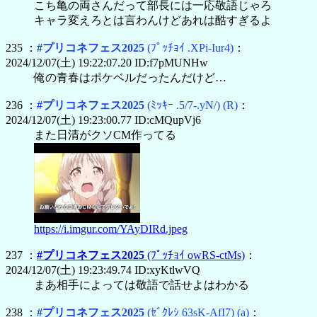
こち亀の両さんだって部長には一応敬語じゃろ
キャラ変えろとは言わんけどあれは酷すぎるよ
235 ：
#プリコネフェス2025
(ﾌﾟｯﾁｮｲ .XPi-Iur4)
：
2024/12/07(土) 19:22:07.20 ID:f7pMUNHw
俺の青春はポケベルだったんだけど…
236 ：
#プリコネフェス2025
(ﾐｯｷｰ .5/7-.yN/)
(R)
：
2024/12/07(土) 19:23:00.77 ID:cMQupVj6
また日清がクソCM作ってる
https://i.imgur.com/YAyDIRd.jpeg
237 ：
#プリコネフェス2025
(ﾌﾟｯﾁｮｲ owRS-ctMs)
：
2024/12/07(土) 19:23:49.74 ID:xyKtlwVQ
まあ相手によっては敬語で話せよはわかる
238 ：
#プリコネフェス2025
(ｾﾞｸﾚｼ 63sK-AfI7)
(a)
：