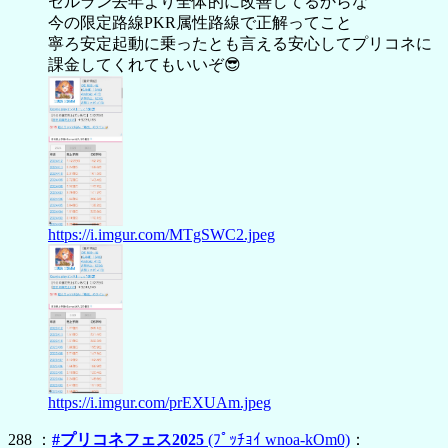
セルラン去年より全体的に改善してるからな
今の限定路線PKR属性路線で正解ってこと
寧ろ安定起動に乗ったとも言える安心してプリコネに
課金してくれてもいいぞ😎
https://i.imgur.com/MTgSWC2.jpeg
https://i.imgur.com/prEXUAm.jpeg
288 ：
#プリコネフェス2025
(ﾌﾟｯﾁｮｲ wnoa-kOm0)
：