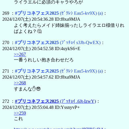
ライラエルに必須のキャラやろが
269 ：
#プリコネフェス2025
(ｾﾞｸﾚｼ Eau5-kv9X)
(a)
：
2024/12/07(土) 20:54:36.28 ID:f8xa9MJA
よく考えたらメイド姉妹揃ったしライラエロ様借りれ
ばよくね？🤔
270 ：
#プリコネフェス2025
(ﾌﾟｯﾁｮｲ s3Jh-QwEX)
：
2024/12/07(土) 20:54:52.58 ID:4uykS6+E
>>267
一番うれしい抱き合わせだろ
271 ：
#プリコネフェス2025
(ｾﾞｸﾚｼ Eau5-kv9X)
(a)
：
2024/12/07(土) 20:54:57.62 ID:f8xa9MJA
>>268
すまんな✋😎
272 ：
#プリコネフェス2025
(ﾌﾟｯﾁｮｲ .6Jt-IzwY)
：
2024/12/07(土) 20:55:04.48 ID:YssnyvP+
>>259
これ