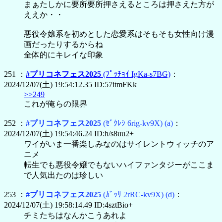
まぁたしかに要所要所押さえるところは押さえた方が
ええか・・
悪役令嬢系を初めとした恋愛系はそもそも女性向け漫
画だったりするからね
全体的にキレイな印象
251 ：
#プリコネフェス2025
(ﾌﾟｯﾁｮｲ IgKa-s7BG)
：
2024/12/07(土) 19:54:12.35 ID:57itmFKk
>>249
これが俺らの限界
252 ：
#プリコネフェス2025
(ｾﾞｸﾚｼ 6rig-kv9X)
(a)
：
2024/12/07(土) 19:54:46.24 ID:h/s8uu2+
ワイがいま一番楽しみなのはサイレントウィッチのア
ニメ
転生でも悪役令嬢でもないハイファンタジーがここま
で人気出たのは珍しい
253 ：
#プリコネフェス2025
(ｶﾞｯｻ 2rRC-kv9X)
(d)
：
2024/12/07(土) 19:58:14.49 ID:4sztBio+
チミたちはなんかこうあれよ