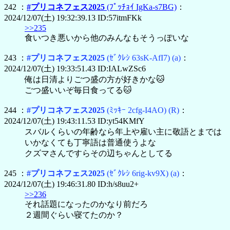
242 ：
#プリコネフェス2025
(ﾌﾟｯﾁｮｲ IgKa-s7BG)
：
2024/12/07(土) 19:32:39.13 ID:57itmFKk
>>235
食いつき悪いから他のみんなもそうっぽいな
243 ：
#プリコネフェス2025
(ｾﾞｸﾚｼ 63sK-AfI7)
(a)
：
2024/12/07(土) 19:33:51.43 ID:IALwZSc6
俺は日清よりごつ盛の方が好きかな🐱
ごつ盛いいぞ毎日食ってる🐱
244 ：
#プリコネフェス2025
(ﾐｯｷｰ 2cfg-I4AO)
(R)
：
2024/12/07(土) 19:43:11.53 ID:yt54KMfY
スバルくらいの年齢なら年上や雇い主に敬語とまでは
いかなくても丁寧語は普通使うよな
クズマさんですらその辺ちゃんとしてる
245 ：
#プリコネフェス2025
(ｾﾞｸﾚｼ 6rig-kv9X)
(a)
：
2024/12/07(土) 19:46:31.80 ID:h/s8uu2+
>>236
それ話題になったのかなり前だろ
２週間ぐらい寝てたのか？