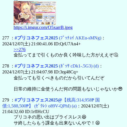
https://i.imgur.com/O5xarrB.jpeg
277 ：
#プリコネフェス2025
(ﾌﾟｯﾁｮｲ AKEu-sMNg)
：
2024/12/07(土) 21:00:41.06 ID:QrU7An4+
>>276
金払ってまで引くものか良く吟味した方がええぞ🤔
278 ：
#プリコネフェス2025
(ｶﾞｯｻ cDk1-.5G3)
(d)
：
2024/12/07(土) 21:04:07.98 ID:3rg48Cq+
金払っても引くべきものだから引いてんだぞ
日常の維持に金使うんだ何の問題もないじゃないか😎
279 ：
#プリコネフェス2025@
【残高:314,958₱ 国
債:1,588,500₱】
(ｾﾞｸﾚｼ o89V-QPhI)
(a)
：2024/12/07(土)
21:04:32.60 ID:1rfIHcCU
プリコネの思い出はプライスレス😆
サ終したらもう課金も出来ないんやで！😫