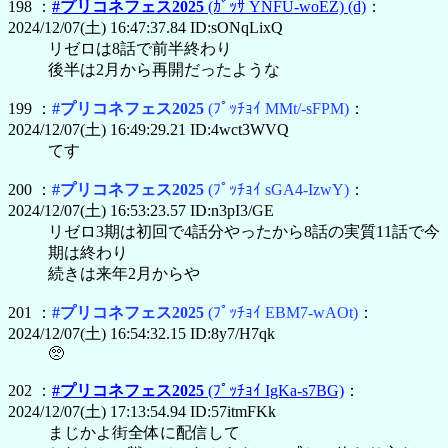
198 ：
#プリコネフェス2025
(ｶﾞｯｻ YNFU-woEZ)
(d)
：
2024/12/07(土) 16:47:37.84 ID:sONqLixQ
リゼロは8話で前半終わり
後半は2月から再開だったような
199 ：
#プリコネフェス2025
(ﾌﾟｯﾁｮｲ MMt/-sFPM)
：
2024/12/07(土) 16:49:29.21 ID:4wct3WVQ
てす
200 ：
#プリコネフェス2025
(ﾌﾟｯﾁｮｲ sGA4-IzwY)
：
2024/12/07(土) 16:53:23.57 ID:n3pI3/GE
リゼロ3期は初回で4話分やったから8話の実質11話で今
期は終わり
続きは来年2月からや
201 ：
#プリコネフェス2025
(ﾌﾟｯﾁｮｲ EBM7-wAOt)
：
2024/12/07(土) 16:54:32.15 ID:8y7/H7qk
🥺
202 ：
#プリコネフェス2025
(ﾌﾟｯﾁｮｲ IgKa-s7BG)
：
2024/12/07(土) 17:13:54.94 ID:57itmFKk
まじかよ街全体に配信して