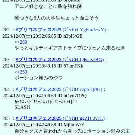
アニメ好きなことに胸を張れ🤗
嘘つきな6人の大学生ちょっと面白そう
262 ：
#プリコネフェス2025
(ﾌﾟｯﾁｮｲ Yg6m-IzwY)
：
2024/12/07(土) 20:32:06.85 ID:n3pI3/GE
>>260
やっとギルティギアストライブにヴェノム来るね☺️
263 ：
#プリコネフェス2025
(ﾌﾟｯﾁｮｲ IgKa-s7BG)
：
2024/12/07(土) 20:33:49.15 ID:57itmFKk
>>259
ポーション頼みのやつ
264 ：
#プリコネフェス2025
(ﾌﾟｯﾁｮｲ czpb-QfIG)
：
2024/12/07(土) 20:41:06.69 ID:bOyn7OPQ
ｶｰｶｽﾗｲﾄﾞ!ｶｰｶｽﾗｲﾄﾞ!ｶｰｶｽﾗｲﾄﾞ!
SLASH
265 ：
#プリコネフェス2025
(ﾌﾟｯﾁｮｲ ggZD-2v1L)
：
2024/12/07(土) 20:42:46.88 ID:MjfimW/Y
自分もクズと言われたら真っ先にポーション頼みの主