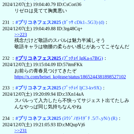
2024/12/07(土) 19:04:40.79 ID:CsCori36
リゼロは見てて胸糞悪い
231 ：
#プリコネフェス2025
(ｶﾞｯｻ cDk1-.5G3)
(d)
：
2024/12/07(土) 19:04:49.88 ID:3rg48Cq+
>>223
残念だけど敬語のスバルは魅力半減しそう
敬語キャラは物腰の柔らかい感じがあってこそなんだ
232 ：
#プリコネフェス2025
(ﾌﾟｯﾁｮｲ IgKa-s7BG)
：
2024/12/07(土) 19:15:04.09 ID:57itmFKk
お前らの青春見つけてきたぞ
https://x.com/heisei_kojirase/status/1865244381898527102
233 ：
#プリコネフェス2025
(ﾌﾟｯﾁｮｲ IjC3-kv9X)
：
2024/12/07(土) 19:20:09.94 ID:c3Xn14aA
スバルって入力したら不快ってサジェスト出てたしみ
んなやっぱ同じ気持ちなんやね
234 ：
#プリコネフェス2025
(ｽｳｼﾞﾉｵﾄﾓﾀﾞﾁ .5/7-.yN/)
(R)
：
2024/12/07(土) 19:21:05.93 ID:cMQupVj6
>>231