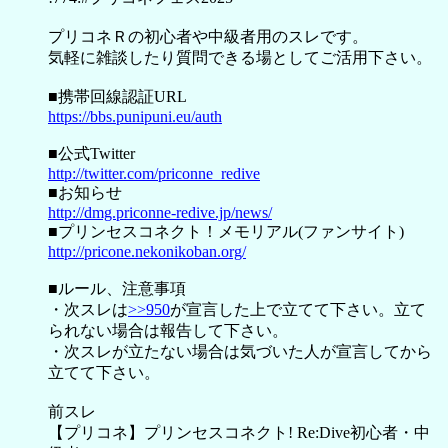
プリコネＲの初心者や中級者用のスレです。
気軽に雑談したり質問できる場としてご活用下さい。
■携帯回線認証URL
https://bbs.punipuni.eu/auth
■公式Twitter
http://twitter.com/priconne_redive
■お知らせ
http://dmg.priconne-redive.jp/news/
■プリンセスコネクト！メモリアル(ファンサイト)
http://pricone.nekonikoban.org/
■ルール、注意事項
・次スレは
>>950
が宣言した上で立てて下さい。立て
られない場合は報告して下さい。
・次スレが立たない場合は気づいた人が宣言してから
立てて下さい。
前スレ
【プリコネ】プリンセスコネクト! Re:Dive初心者・中