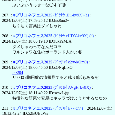
ぶいぶいうっせーな◯すぞ😡
207 ：
#プリコネフェス2025
(ｾﾞｸﾚｼ .Eii-kv9X)
(a)
：
2024/12/07(土) 17:59:25.12 ID:h/s8uu2+
ちくちく言葉はダメしゃわ
208 ：
#プリコネフェス2025
(ｾﾞｸﾚｼ cHDY-kv9X)
(a)
：
2024/12/07(土) 18:05:19.10 ID:f8xa9MJA
ダメしゃわってなんだコラ
ワルシャワ在住のポーランド人かよ😡
209 ：
#プリコネフェス2025
(ﾌﾟｯﾁｮｲ c2/y-kOm0)
：
2024/12/07(土) 18:06:45.50 ID:sONqLixQ
>>204
リゼロ3期円盤の情報見てると残り8話もあるぞ
210 ：
#プリコネフェス2025
(ﾌﾟｯﾁｮｲ AVgH-kv9X)
：
2024/12/07(土) 18:11:49.22 ID:xesvL/gg
特徴的な語尾で安易にキャラづけようとするななの
211 ：
#プリコネフェス2025
(ﾌﾟｯﾁｮｲ I/77-c/i4)
：2024/12/07(土)
18:12:42.24 ID:52BUEuWs