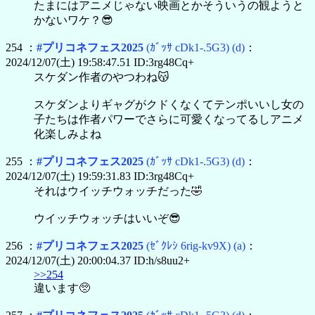
たまにはアニメじゃない映画とかそういうの観ようと
かないワケ？😎
254 ：
#プリコネフェス2025
(ｶﾞｯｻ cDk1-.5G3)
(d)
：
2024/12/07(土) 19:58:47.51 ID:3rg48Cq+
スケダン作者のやつわね😽
スケダンよりギャグがクドくなくてテンポいいし女の
子たちは作者パワーでさらに可愛くなってるしアニメ
化楽しみよね
255 ：
#プリコネフェス2025
(ｶﾞｯｻ cDk1-.5G3)
(d)
：
2024/12/07(土) 19:59:31.83 ID:3rg48Cq+
それはウイッチウォッチだった🤣
ウイッチウォッチはいいぞ😎
256 ：
#プリコネフェス2025
(ｾﾞｸﾚｼ 6rig-kv9X)
(a)
：
2024/12/07(土) 20:00:04.37 ID:h/s8uu2+
>>254
違います🥺