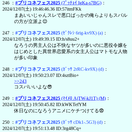
246 ：
#プリコネフェス2025
(ﾌﾟｯﾁｮｲ IgKa-s7BG)
：
2024/12/07(土) 19:46:46.36 ID:57itmFKk
まあいいじゃんスレで悪口ばっかの俺らよりもスバル
の方が立派よ😌
247 ：
#プリコネフェス2025
(ｾﾞｸﾚｼ 6rig-kv9X)
(a)
：
2024/12/07(土) 19:49:39.15 ID:h/s8uu2+
なろうの男主人公は不快なヤツが多いのに悪役令嬢を
はじめとした異世界恋愛系の女主人公はマトモな人物
が多い印象
248 ：
#プリコネフェス2025
(ｶﾞｯｻ 2rRC-kv9X)
(d)
：
2024/12/07(土) 19:50:23.07 ID:4sztBio+
>>243
コスパいいよな😎
249 ：
#プリコネフェス2025
(ﾏｲﾒﾛ AjTW-kJ1T)
(M)
：
2024/12/07(土) 19:50:45.82 ID:kWKTefYM
休日なのになろうアニメにケチつけてる😨
250 ：
#プリコネフェス2025
(ｶﾞｯｻ cDk1-.5G3)
(d)
：
2024/12/07(土) 19:51:13.48 ID:3rg48Cq+