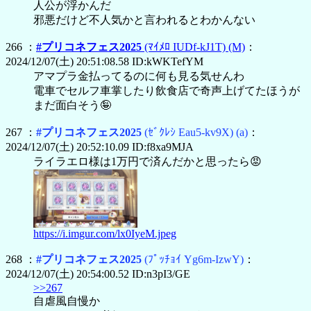
人公が浮かんだ
邪悪だけど不人気かと言われるとわかんない
266 ：
#プリコネフェス2025
(ﾏｲﾒﾛ IUDf-kJ1T)
(M)
：
2024/12/07(土) 20:51:08.58 ID:kWKTefYM
アマプラ金払ってるのに何も見る気せんわ
電車でセルフ車掌したり飲食店で奇声上げてたほうが
まだ面白そう🤪
267 ：
#プリコネフェス2025
(ｾﾞｸﾚｼ Eau5-kv9X)
(a)
：
2024/12/07(土) 20:52:10.09 ID:f8xa9MJA
ライラエロ様は1万円で済んだかと思ったら😡
https://i.imgur.com/lx0IyeM.jpeg
268 ：
#プリコネフェス2025
(ﾌﾟｯﾁｮｲ Yg6m-IzwY)
：
2024/12/07(土) 20:54:00.52 ID:n3pI3/GE
>>267
自虐風自慢か