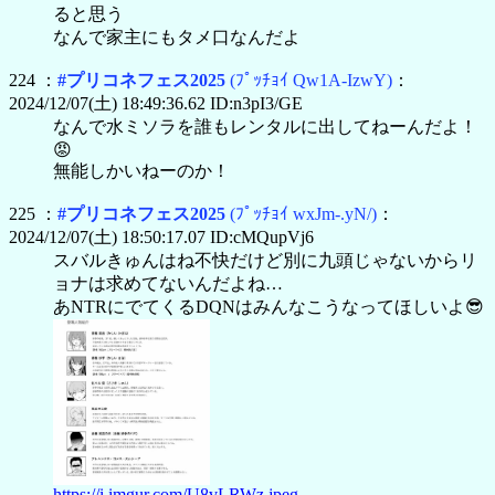
ると思う
なんで家主にもタメ口なんだよ
224 ：
#プリコネフェス2025
(ﾌﾟｯﾁｮｲ Qw1A-IzwY)
：
2024/12/07(土) 18:49:36.62 ID:n3pI3/GE
なんで水ミソラを誰もレンタルに出してねーんだよ！
😡
無能しかいねーのか！
225 ：
#プリコネフェス2025
(ﾌﾟｯﾁｮｲ wxJm-.yN/)
：
2024/12/07(土) 18:50:17.07 ID:cMQupVj6
スバルきゅんはね不快だけど別に九頭じゃないからリ
ョナは求めてないんだよね…
あNTRにでてくるDQNはみんなこうなってほしいよ😎
https://i.imgur.com/U8vLRWz.jpeg