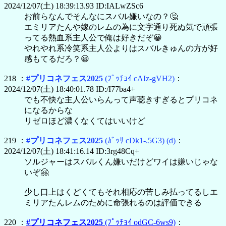
2024/12/07(土) 18:39:13.93 ID:IALwZSc6
お前らなんでそんなにスバル嫌いなの？🤔
エミリアたんや嫁のレムの為に文字通り死ぬ気で頑張
ってる熱血系主人公で俺は好きだぞ😀
やれやれ系冷笑系主人公よりはスバルきゅんの方が好
感もてるだろ？😀
218 ：
#プリコネフェス2025
(ﾌﾟｯﾁｮｲ cAIz-gVH2)
：
2024/12/07(土) 18:40:01.78 ID:/I77ba4+
でも不快な主人公いらんって声聴きすぎるとプリコネ
になるからな
リゼロほど濃くなくてはいいけど
219 ：
#プリコネフェス2025
(ｶﾞｯｻ cDk1-.5G3)
(d)
：
2024/12/07(土) 18:41:16.14 ID:3rg48Cq+
ソルジャーはスバルくん嫌いだけどワイは嫌いじゃな
いぞ🤗
少し口上はくどくてもそれ相応の苦しみ払ってるしエ
ミリアたんレムのために命張れるのは評価できる
220 ：
#プリコネフェス2025
(ﾌﾟｯﾁｮｲ odGC-6ws9)
：