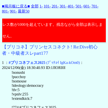
■掲示板に戻る■
全部
1-
101-
201-
301-
401-
501-
601-
701-
801-
901-
最新50
レス数が1000を超えています。残念ながら全部は表示しま
せん。
【プリコネ】プリンセスコネクト! Re:Dive初心
者・中級者スレpart177
1 ：
#プリコネフェス2025
(ﾌﾟｯﾁｮｲ IgKa-kOm0)
：
2024/12/06(金) 18:30:40.93 ID:1JIORI0I
!nonushi
!pucchoy
!nomouse
!ideology:democracy
!tlv:5
!vpnlv:255
!extendkick:7
!774:#プリコネフェス2025