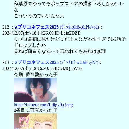
秋葉原でやってるポップストアの描き下ろしかわいい
な
こういうのでいいんだよ
212 ：
#プリコネフェス2025
(ｶﾞｯｻ oIr6-oLNe)
(d)
：
2024/12/07(土) 18:14:26.69 ID:Lejn2DZE
リゼロ最初に見たけどまだ主人公が不快すぎて1-2話で
ドロップしたわ
見れば面白くなるって言われてもあれは無理
213 ：
#プリコネフェス2025
(ﾌﾟｯﾁｮｲ wxJm-.yN/)
：
2024/12/07(土) 18:16:39.15 ID:cMQupVj6
今期1番可愛かった子
https://i.imgur.com/Ldigx0a.jpeg
2番目に可愛かった子