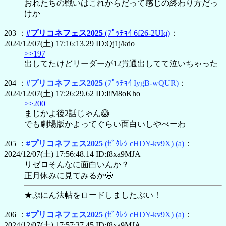
おれたちの戦いはこれからだって感じの終わり方だっ
けか
203 ：
#プリコネフェス2025
(ﾌﾟｯﾁｮｲ 6f26-2UIq)
：
2024/12/07(土) 17:16:13.29 ID:Qj1j/kdo
>>197
出してたけどリーダーが12貫通出してて泣いちゃった
204 ：
#プリコネフェス2025
(ﾌﾟｯﾁｮｲ IygB-wQUR)
：
2024/12/07(土) 17:26:29.62 ID:IiM8oKho
>>200
まじかよ後2話じゃん😱
でも劇場版かよってぐらい面白いしやべーわ
205 ：
#プリコネフェス2025
(ｾﾞｸﾚｼ cHDY-kv9X)
(a)
：
2024/12/07(土) 17:56:48.14 ID:f8xa9MJA
リゼロそんなに面白いんか？
正月休みに見てみるか🤩
★ぷにん法帖をロードしましたぶい！
206 ：
#プリコネフェス2025
(ｾﾞｸﾚｼ cHDY-kv9X)
(a)
：
2024/12/07(土) 17:57:37.45 ID:f8xa9MJA