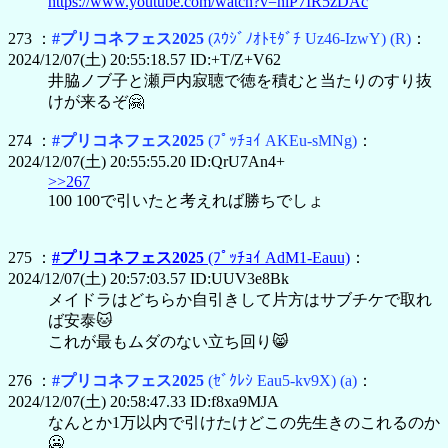
https://www.youtube.com/watch?v=nlP7IR5zDAc
273 ：
#プリコネフェス2025
(ｽｳｼﾞﾉｵﾄﾓﾀﾞﾁ Uz46-IzwY)
(R)
：
2024/12/07(土) 20:55:18.57 ID:+T/Z+V62
井脇ノブ子と瀬戸内寂聴で徳を積むと当たりのすり抜
けが来るぞ🤗
274 ：
#プリコネフェス2025
(ﾌﾟｯﾁｮｲ AKEu-sMNg)
：
2024/12/07(土) 20:55:55.20 ID:QrU7An4+
>>267
100 100で引いたと考えれば勝ちでしょ
275 ：
#プリコネフェス2025
(ﾌﾟｯﾁｮｲ AdM1-Eauu)
：
2024/12/07(土) 20:57:03.57 ID:UUV3e8Bk
メイドラはどちらか自引きして片方はサブチケで取れ
ば安泰🐱
これが最もムダのない立ち回り😸
276 ：
#プリコネフェス2025
(ｾﾞｸﾚｼ Eau5-kv9X)
(a)
：
2024/12/07(土) 20:58:47.33 ID:f8xa9MJA
なんとか1万以内で引けたけどこの先生きのこれるのか
🥶