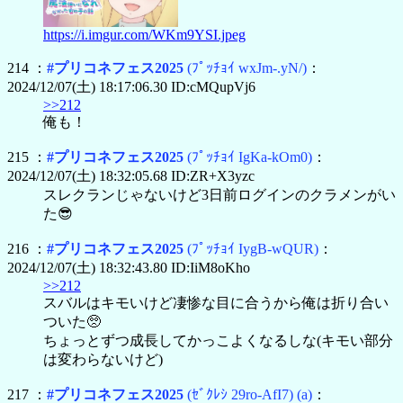
https://i.imgur.com/WKm9YSI.jpeg
214 ：
#プリコネフェス2025
(ﾌﾟｯﾁｮｲ wxJm-.yN/)
：
2024/12/07(土) 18:17:06.30 ID:cMQupVj6
>>212
俺も！
215 ：
#プリコネフェス2025
(ﾌﾟｯﾁｮｲ IgKa-kOm0)
：
2024/12/07(土) 18:32:05.68 ID:ZR+X3yzc
スレクランじゃないけど3日前ログインのクラメンがい
た😎
216 ：
#プリコネフェス2025
(ﾌﾟｯﾁｮｲ IygB-wQUR)
：
2024/12/07(土) 18:32:43.80 ID:IiM8oKho
>>212
スバルはキモいけど凄惨な目に合うから俺は折り合い
ついた🥺
ちょっとずつ成長してかっこよくなるしな(キモい部分
は変わらないけど)
217 ：
#プリコネフェス2025
(ｾﾞｸﾚｼ 29ro-AfI7)
(a)
：