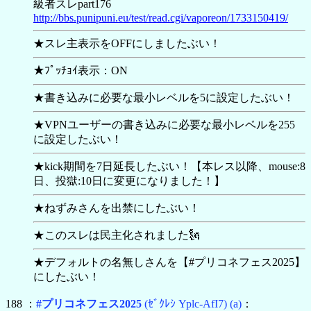
級者スレpart176
http://bbs.punipuni.eu/test/read.cgi/vaporeon/1733150419/
★スレ主表示をOFFにしましたぶい！
★ﾌﾟｯﾁｮｲ表示：ON
★書き込みに必要な最小レベルを5に設定したぶい！
★VPNユーザーの書き込みに必要な最小レベルを255
に設定したぶい！
★kick期間を7日延長したぶい！【本レス以降、mouse:8
日、投獄:10日に変更になりました！】
★ねずみさんを出禁にしたぶい！
★このスレは民主化されました🗽
★デフォルトの名無しさんを【
#プリコネフェス2025】
にしたぶい！
188 ：
#プリコネフェス2025
(ｾﾞｸﾚｼ Yplc-AfI7)
(a)
：