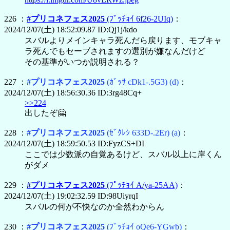
226 ：
#プリコネフェス2025
(ﾌﾟｯﾁｮｲ 6f26-2UIq)
：
2024/12/07(土) 18:52:09.87 ID:Qj1j/kdo
スバルよりメインキャラ死んだら戻ります、モブキャ
ラ死んでもセーブされますの選別が嫌なんだけど
その基準がいつか説明される？
227 ：
#プリコネフェス2025
(ｶﾞｯｻ cDk1-.5G3)
(d)
：
2024/12/07(土) 18:56:30.36 ID:3rg48Cq+
>>224
出したぞ🤗
228 ：
#プリコネフェス2025
(ｾﾞｸﾚｼ 633D-.2Er)
(a)
：
2024/12/07(土) 18:59:50.53 ID:FyzCS+DI
ここでは少数派の自覚あるけど、スバル以上に岸くん
がダメ
229 ：
#プリコネフェス2025
(ﾌﾟｯﾁｮｲ A/ya-25AA)
：
2024/12/07(土) 19:02:32.59 ID:98UiyrqI
スバルの何が不快なのか全然わからん
230 ：
#プリコネフェス2025
(ﾌﾟｯﾁｮｲ oQe6-YGwb)
：