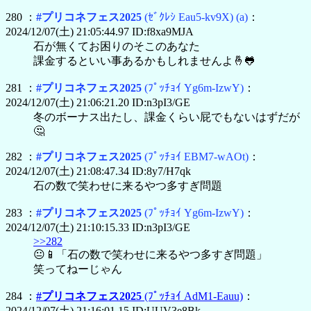
280 ：
#プリコネフェス2025
(ｾﾞｸﾚｼ Eau5-kv9X)
(a)
：
2024/12/07(土) 21:05:44.97 ID:f8xa9MJA
石が無くてお困りのそこのあなた
課金するといい事あるかもしれませんよ🤞🐸
281 ：
#プリコネフェス2025
(ﾌﾟｯﾁｮｲ Yg6m-IzwY)
：
2024/12/07(土) 21:06:21.20 ID:n3pI3/GE
冬のボーナス出たし、課金くらい屁でもないはずだが
🤔
282 ：
#プリコネフェス2025
(ﾌﾟｯﾁｮｲ EBM7-wAOt)
：
2024/12/07(土) 21:08:47.34 ID:8y7/H7qk
石の数で笑わせに来るやつ多すぎ問題
283 ：
#プリコネフェス2025
(ﾌﾟｯﾁｮｲ Yg6m-IzwY)
：
2024/12/07(土) 21:10:15.33 ID:n3pI3/GE
>>282
😐📱「石の数で笑わせに来るやつ多すぎ問題」
笑ってねーじゃん
284 ：
#プリコネフェス2025
(ﾌﾟｯﾁｮｲ AdM1-Eauu)
：
2024/12/07(土) 21:16:01.15 ID:UUV3e8Bk