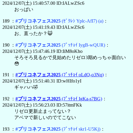
2024/12/07(土) 15:40:57.00 ID:IALwZSc6
おっぱい
189 ：
#プリコネフェス2025
(ｾﾞｸﾚｼ Yplc-AfI7)
(a)
：
2024/12/07(土) 15:41:19.43 ID:IALwZSc6
お、直ったか？😺
190 ：
#プリコネフェス2025
(ﾌﾟｯﾁｮｲ IygB-wQUR)
：
2024/12/07(土) 15:47:46.19 ID:IiM8oKho
そろそろ見るかで見始めたリゼロ3期めっちゃ面白い
😳
191 ：
#プリコネフェス2025
(ﾌﾟｯﾁｮｲ oLdQ-o3Nq)
：
2024/12/07(土) 15:51:40.31 ID:wHIfo1yI
ギャハハ🤣
192 ：
#プリコネフェス2025
(ﾌﾟｯﾁｮｲ IgKa-s7BG)
：
2024/12/07(土) 15:56:23.03 ID:57itmFKk
リゼロ更新止まってない？
アベマで新しいのでてこない
193 ：
#プリコネフェス2025
(ﾌﾟｯﾁｮｲ skr1-U5Kj)
：