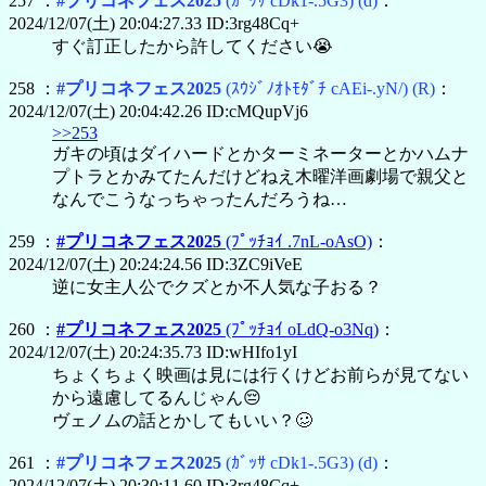
257 ：
#プリコネフェス2025
(ｶﾞｯｻ cDk1-.5G3)
(d)
：
2024/12/07(土) 20:04:27.33 ID:3rg48Cq+
すぐ訂正したから許してください😭
258 ：
#プリコネフェス2025
(ｽｳｼﾞﾉｵﾄﾓﾀﾞﾁ cAEi-.yN/)
(R)
：
2024/12/07(土) 20:04:42.26 ID:cMQupVj6
>>253
ガキの頃はダイハードとかターミネーターとかハムナ
プトラとかみてたんだけどねえ木曜洋画劇場で親父と
なんでこうなっちゃったんだろうね…
259 ：
#プリコネフェス2025
(ﾌﾟｯﾁｮｲ .7nL-oAsO)
：
2024/12/07(土) 20:24:24.56 ID:3ZC9iVeE
逆に女主人公でクズとか不人気な子おる？
260 ：
#プリコネフェス2025
(ﾌﾟｯﾁｮｲ oLdQ-o3Nq)
：
2024/12/07(土) 20:24:35.73 ID:wHIfo1yI
ちょくちょく映画は見には行くけどお前らが見てない
から遠慮してるんじゃん😔
ヴェノムの話とかしてもいい？🥴
261 ：
#プリコネフェス2025
(ｶﾞｯｻ cDk1-.5G3)
(d)
：
2024/12/07(土) 20:30:11.60 ID:3rg48Cq+