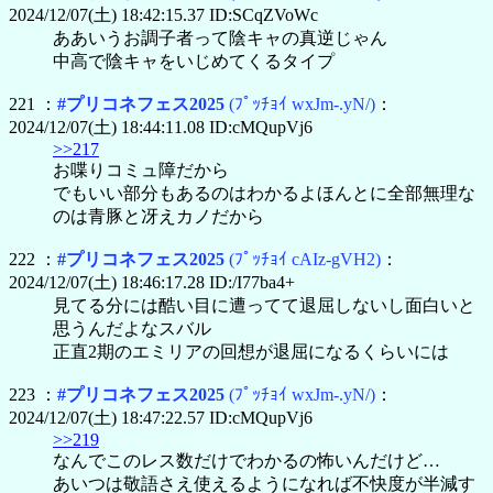
2024/12/07(土) 18:42:15.37 ID:SCqZVoWc
ああいうお調子者って陰キャの真逆じゃん
中高で陰キャをいじめてくるタイプ
221 ：
#プリコネフェス2025
(ﾌﾟｯﾁｮｲ wxJm-.yN/)
：
2024/12/07(土) 18:44:11.08 ID:cMQupVj6
>>217
お喋りコミュ障だから
でもいい部分もあるのはわかるよほんとに全部無理な
のは青豚と冴えカノだから
222 ：
#プリコネフェス2025
(ﾌﾟｯﾁｮｲ cAIz-gVH2)
：
2024/12/07(土) 18:46:17.28 ID:/I77ba4+
見てる分には酷い目に遭ってて退屈しないし面白いと
思うんだよなスバル
正直2期のエミリアの回想が退屈になるくらいには
223 ：
#プリコネフェス2025
(ﾌﾟｯﾁｮｲ wxJm-.yN/)
：
2024/12/07(土) 18:47:22.57 ID:cMQupVj6
>>219
なんでこのレス数だけでわかるの怖いんだけど…
あいつは敬語さえ使えるようになれば不快度が半減す