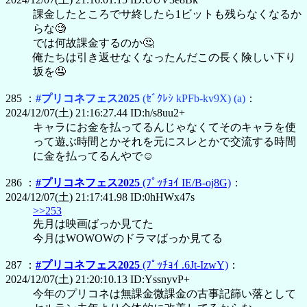
課金したところでサ終したら1ビットも残らなくなるか
らな🧐
では何故課金するのか🤔
俺たちは引き返せなくなったんだこの長く険しい下り
坂を🤤
285 ：
#プリコネフェス2025
(ｾﾞｸﾚｼ kPFb-kv9X)
(a)
：
2024/12/07(土) 21:16:27.44 ID:h/s8uu2+
キャラにお金を払ってるんじゃなくてそのキャラを使
って遊ぶ時間とかそれを元にスレとかで交流する時間
に金を払ってるんやで☺️
286 ：
#プリコネフェス2025
(ﾌﾟｯﾁｮｲ IE/B-oj8G)
：
2024/12/07(土) 21:17:41.98 ID:0hHWx47s
>>253
先月は映画ばっか見てた
今月はWOWOWのドラマばっか見てる
287 ：
#プリコネフェス2025
(ﾌﾟｯﾁｮｲ .6Jt-IzwY)
：
2024/12/07(土) 21:20:10.13 ID:YssnyvP+
今年のプリコネは無課金微課金の古事記篩い落として