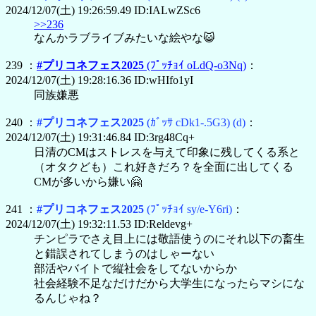
2024/12/07(土) 19:26:59.49 ID:IALwZSc6
>>236
なんかラブライブみたいな絵やな😺
239 ：
#プリコネフェス2025
(ﾌﾟｯﾁｮｲ oLdQ-o3Nq)
：
2024/12/07(土) 19:28:16.36 ID:wHIfo1yI
同族嫌悪
240 ：
#プリコネフェス2025
(ｶﾞｯｻ cDk1-.5G3)
(d)
：
2024/12/07(土) 19:31:46.84 ID:3rg48Cq+
日清のCMはストレスを与えて印象に残してくる系と
（オタクども）これ好きだろ？を全面に出してくる
CMが多いから嫌い🤗
241 ：
#プリコネフェス2025
(ﾌﾟｯﾁｮｲ sy/e-Y6ri)
：
2024/12/07(土) 19:32:11.53 ID:Reldevg+
チンピラでさえ目上には敬語使うのにそれ以下の畜生
と錯誤されてしまうのはしゃーない
部活やバイトで縦社会をしてないからか
社会経験不足なだけだから大学生になったらマシにな
るんじゃね？