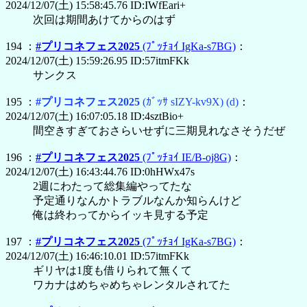
2024/12/07(土) 15:58:45.76 ID:IWfEari+
次回は期間あけてからのはず
194 ：
#プリコネフェス2025
(ﾌﾟｯﾁｮｲ IgKa-s7BG)
：
2024/12/07(土) 15:59:26.95 ID:57itmFKk
サンクス
195 ：
#プリコネフェス2025
(ｶﾞｯｻ sIZY-kv9X)
(d)
：
2024/12/07(土) 16:07:05.18 ID:4sztBio+
間空きすぎておさらいせずに三期見れなさそうだぜ
196 ：
#プリコネフェス2025
(ﾌﾟｯﾁｮｲ IE/B-oj8G)
：
2024/12/07(土) 16:43:44.76 ID:0hHWx47s
2週にわたって総集編やってたな
予定通りなんかトラブルなんか知らんけど
俺は終わってからイッキ見する予定
197 ：
#プリコネフェス2025
(ﾌﾟｯﾁｮｲ IgKa-s7BG)
：
2024/12/07(土) 16:46:10.01 ID:57itmFKk
ギリヤは1度も借りられて無くて
ワカナはめちゃめちゃレンタルされてた