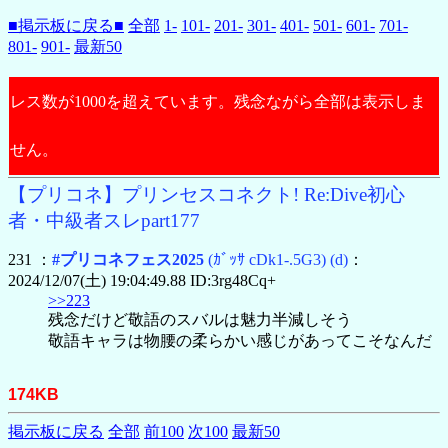
■掲示板に戻る■
全部
1-
101-
201-
301-
401-
501-
601-
701-
801-
901-
最新50
レス数が1000を超えています。残念ながら全部は表示しま
せん。
【プリコネ】プリンセスコネクト! Re:Dive初心
者・中級者スレpart177
231 ：
#プリコネフェス2025
(ｶﾞｯｻ cDk1-.5G3)
(d)
：
2024/12/07(土) 19:04:49.88 ID:3rg48Cq+
>>223
残念だけど敬語のスバルは魅力半減しそう
敬語キャラは物腰の柔らかい感じがあってこそなんだ
174KB
掲示板に戻る
全部
前100
次100
最新50