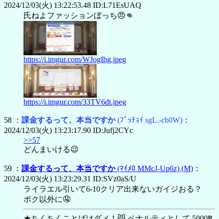
2024/12/03(火) 13:22:53.48 ID:L71EsUAQ
氏ねよファッションぼっち😠👊
https://i.imgur.com/WJogIhg.jpeg
https://i.imgur.com/33TV6dt.jpeg
58 ：
課金するって、本当ですか
(ﾌﾟｯﾁｮｲ sgL.-cb0W)
：
2024/12/03(火) 13:23:17.90 ID:Jufj2CYc
>>57
どんまいける😉
59 ：
課金するって、本当ですか
(ﾏｲﾒﾛ MMcJ-Up6z)
(M)
：
2024/12/03(火) 13:23:29.31 ID:SVz0aS/U
ライラエル引いて6-10クリア出来ないガイジおる？
ボク以外に🤤
★ちくちくことばはダメ！😾 ペナルティとして 5000₱