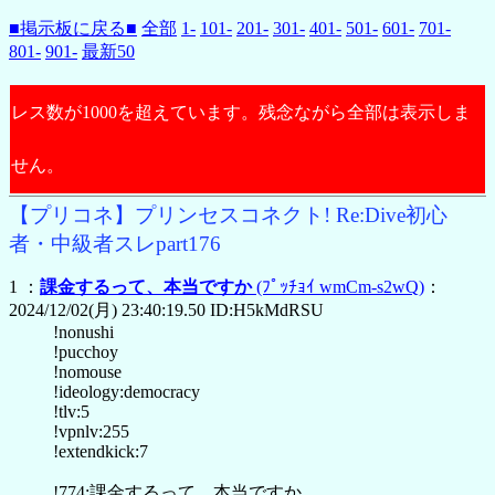
■掲示板に戻る■
全部
1-
101-
201-
301-
401-
501-
601-
701-
801-
901-
最新50
レス数が1000を超えています。残念ながら全部は表示しま
せん。
【プリコネ】プリンセスコネクト! Re:Dive初心
者・中級者スレpart176
1 ：
課金するって、本当ですか
(ﾌﾟｯﾁｮｲ wmCm-s2wQ)
：
2024/12/02(月) 23:40:19.50 ID:H5kMdRSU
!nonushi
!pucchoy
!nomouse
!ideology:democracy
!tlv:5
!vpnlv:255
!extendkick:7
!774:課金するって、本当ですか