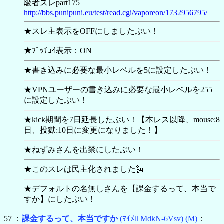
級者スレpart175
http://bbs.punipuni.eu/test/read.cgi/vaporeon/1732956795/
★スレ主表示をOFFにしましたぶい！
★ﾌﾟｯﾁｮｲ表示：ON
★書き込みに必要な最小レベルを5に設定したぶい！
★VPNユーザーの書き込みに必要な最小レベルを255
に設定したぶい！
★kick期間を7日延長したぶい！【本レス以降、mouse:8
日、投獄:10日に変更になりました！】
★ねずみさんを出禁にしたぶい！
★このスレは民主化されました🗽
★デフォルトの名無しさんを【
課金するって、本当で
すか】にしたぶい！
57 ：
課金するって、本当ですか
(ﾏｲﾒﾛ MdkN-6Vsv)
(M)
：