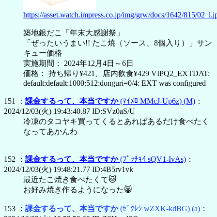
https://asset.watch.impress.co.jp/img/grw/docs/1642/815/02_l.j
築地銀だこ「年末大感謝祭」
「ぜったいうまい!! たこ焼（ソース、8個入り）」サン
キュー価格
実施期間： 2024年12月4日～6日
価格： 持ち帰り¥421、店内飲食¥429 VIPQ2_EXTDAT:
default:default:1000:512:donguri=0/4: EXT was configured
151 ：
課金するって、本当ですか
(ﾏｲﾒﾛ MMcJ-Up6z)
(M)
：
2024/12/03(火) 19:43:40.87 ID:SVz0aS/U
冷凍のタコヤキ買ってくるとあればあるだけ食べたく
なってあかんわ
152 ：
課金するって、本当ですか
(ﾌﾟｯﾁｮｲ sQV1-IvAs)
：
2024/12/03(火) 19:48:21.77 ID:4B5rv1vk
最近たこ焼き食べたくて🐱
お好み焼き作るようになった😸
153 ：
課金するって、本当ですか
(ｾﾞｸﾚｼ wZXK-kdBG)
(a)
：