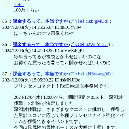
>>65
100万くらい
85 ：
課金するって、本当ですか
(ﾌﾟｯﾁｮｲ cikb-gMUd)
：
2024/12/03(火) 14:25:25.64 ID:thLCYv8w
ほーちゃんのケツ画像くれや
86 ：
課金するって、本当ですか
(ﾌﾟｯﾁｮｲ 62Wi-YLLT)
：
2024/12/03(火) 14:41:13.96 ID:mVwZ4QPI
毎年言ってるが福袋とか出せばいいのにな
お得やん買ったろ🤓って👛開かせればいいのに
87 ：
課金するって、本当ですか
(ﾌﾟｯﾁｮｲ kNSw-wg96)
：
2024/12/03(火) 15:05:39.22 ID:fsMNJIQo
プリンセスコネクト！Re:Dive運営事務局です。
2024/12/04(水) 12:00から、期間限定クエスト「深淵討
伐戦」の開催が決定しました！
深淵討伐戦は、さまざまなクエストに挑戦し、獲得し
た累計スコアに応じて各種プリンセスナイト強化アイ
テムが獲得できるイベントです。
今回は風属性の属性ボーナスが大幅に上昇します。