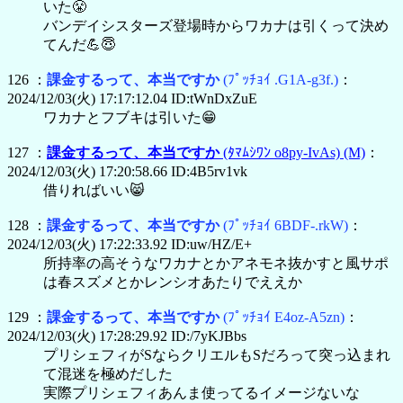
いた😤
バンデイシスターズ登場時からワカナは引くって決め
てんだ💪😇
126 ：
課金するって、本当ですか
(ﾌﾟｯﾁｮｲ .G1A-g3f.)
：
2024/12/03(火) 17:17:12.04 ID:tWnDxZuE
ワカナとフブキは引いた😁
127 ：
課金するって、本当ですか
(ﾀﾏﾑｼﾜﾝ o8py-IvAs)
(M)
：
2024/12/03(火) 17:20:58.66 ID:4B5rv1vk
借りればいい😸
128 ：
課金するって、本当ですか
(ﾌﾟｯﾁｮｲ 6BDF-.rkW)
：
2024/12/03(火) 17:22:33.92 ID:uw/HZ/E+
所持率の高そうなワカナとかアネモネ抜かすと風サポ
は春スズメとかレンシオあたりでええか
129 ：
課金するって、本当ですか
(ﾌﾟｯﾁｮｲ E4oz-A5zn)
：
2024/12/03(火) 17:28:29.92 ID:/7yKJBbs
プリシェフィがSならクリエルもSだろって突っ込まれ
て混迷を極めだした
実際プリシェフィあんま使ってるイメージないな