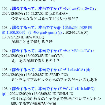
102 ：
課金するって、本当ですか
(ﾌﾟｯﾁｮｲ wmCm-s2wQ)
：
2024/12/03(火) 15:55:27.02 ID:psDYzDA+
今更そんな質問出るってどういう層だ？
103 ：
課金するって、本当ですか@
【残高:294,462₱ 国
債:1,200,000₱】
(ｾﾞｸﾚｼ gsnF-gnch)
(a)
：2024/12/03(火)
15:59:57.20 ID:abWVh6LQ
深淵ごときで借りる？😳
104 ：
課金するって、本当ですか
(ﾌﾟｯﾁｮｲ M8/m-kdBG)
：
2024/12/03(火) 16:00:23.65 ID:htotYV/s
え、あの深淵で借りるの！？
105 ：
課金するって、本当ですか
(ｶﾞｯｻ Isol-o4GA)
(d)
：
2024/12/03(火) 16:04:24.87 ID:3EMDaPUk
ミソラはダブルピックからのフェスだったのもある
106 ：
課金するって、本当ですか
(ﾌﾞﾁﾊﾟﾝﾀﾞ cKsb-kdBG)
(p)
：2024/12/03(火) 16:08:09.82 ID:DlHk/LJU
借りれば済む程度のキャラまで無理に引いてヒンヒン
鳴いてる方が滑稽🐓だぞ😁