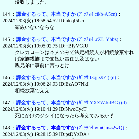
没収しました。
144 ：
課金するって、本当ですか
(ﾌﾟｯﾁｮｲ cikb-A5zn)
：
2024/12/03(火) 18:58:54.52 ID:uieqI5Uo
家族いないならな
145 ：
課金するって、本当ですか
(ﾌﾟｯﾁｮｲ .cZL-Ybbz)
：
2024/12/03(火) 19:05:02.75 ID:+BfyVGfU
クレカローンは本人のみで法定相続人が相続放棄すれ
ば家族親族まで支払い責任は及ばない
親兄弟に事前に言っとけ
146 ：
課金するって、本当ですか
(ｶﾞｯｻ I3qj-s9Zl)
(d)
：
2024/12/03(火) 19:06:24.93 ID:EzAO7NkI
相続放棄でええ
147 ：
課金するって、本当ですか
(ｶﾞｯｻ YXZW-kdBG)
(d)
：
2024/12/03(火) 19:10:41.29 ID:NwoCycT+
死にかけのジシイになったら考えてみるか👴
148 ：
課金するって、本当ですか
(ﾌﾟｯﾁｮｲ wmCm-s2wQ)
：
2024/12/03(火) 19:28:15.39 ID:psDYzDA+