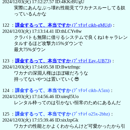
2024/12/03(火) 17:12:27.57 ID:4KKrBUgU
実際にあんなぶっ壊れ性能見てワカナスルーしてる奴
っているんかな
122 ：
課金するって、本当ですか
(ﾌﾟｯﾁｮｲ cikb-gMUd)
：
2024/12/03(火) 17:13:14.41 ID:thLCYv8w
クラバトも無限に借りるシステムで良くね1キャラレン
タルするほど攻撃力15%ダウンで
最大75%ダウン
123 ：
課金するって、本当ですか
(ﾌﾟｯﾁｮｲ Eay.-UB73)
：
2024/12/03(火) 17:14:05.58 ID:Bwtzfmgc
ワカナの深淵人権はほぼ確だろうな
持ってないやつは置いていく😎
124 ：
課金するって、本当ですか
(ﾌﾟｯﾁｮｲ cikb-A5zn)
：
2024/12/03(火) 17:14:56.46 ID:uieqI5Uo
レンタル枠ってのは引かない恒常のためにあるんだ
125 ：
課金するって、本当ですか
(ﾌﾟｯﾁｮｲ o25x-2bbz)
：
2024/12/03(火) 17:15:39.46 ID:sixJzpGk
ワカナの性能とかよくわからんけど可愛かったから引