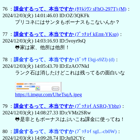
76 ：
課金するって、本当ですか
(ﾀﾏﾑｼﾜﾝ sFhO-297T)
(M)
：
2024/12/03(火) 14:01:46.03 ID:OZ/3QKFk
プリコネにはサンタもボーナスもこないんか？
77 ：
課金するって、本当ですか
(ﾌﾟｯﾁｮｲ kEmt-YKsp)
：
2024/12/03(火) 14:03:16.93 ID:5voyr9sQ
🐸家は家、他所は他所！
78 ：
課金するって、本当ですか
(ｶﾞｯｻ I3qj-s9Zl)
(d)
：
2024/12/03(火) 14:05:43.70 ID:EzAO7NkI
ランク石は消したけどこれは残ってるの面白いな
https://i.imgur.com/UheTsqA.jpeg
79 ：
課金するって、本当ですか
(ﾌﾟｯﾁｮｲ ASRQ-Ybbz)
：
2024/12/03(火) 14:08:27.33 ID:cVMz2SRw
🐸是非ともボーナスはぷいこね課金に使ってね！
80 ：
課金するって、本当ですか
(ﾌﾟｯﾁｮｲ sgL.-cb0W)
：
2024/12/03(火) 14:09:28.74 ID:Jufj2CYc