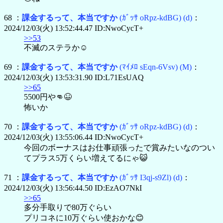
68 ：
課金するって、本当ですか
(ｶﾞｯｻ oRpz-kdBG)
(d)
：
2024/12/03(火) 13:52:44.47 ID:NwoCycT+
>>53
不滅のステラか☺️
69 ：
課金するって、本当ですか
(ﾏｲﾒﾛ sEqn-6Vsv)
(M)
：
2024/12/03(火) 13:53:31.90 ID:L71EsUAQ
>>65
5500円や👊😆
怖いか
70 ：
課金するって、本当ですか
(ｶﾞｯｻ oRpz-kdBG)
(d)
：
2024/12/03(火) 13:55:06.44 ID:NwoCycT+
今回のボーナスはお仕事頑張ったで賞みたいなのつい
てプラス5万くらい増えてるにゃ😺
71 ：
課金するって、本当ですか
(ｶﾞｯｻ I3qj-s9Zl)
(d)
：
2024/12/03(火) 13:56:44.50 ID:EzAO7NkI
>>65
多分手取りで80万ぐらい
プリコネに10万ぐらい使おかな😊