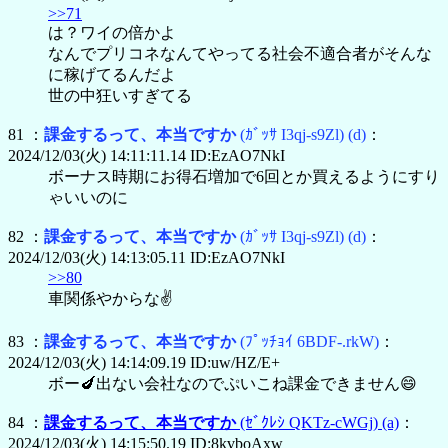
>>71
は？ワイの倍かよ
なんでプリコネなんてやってる社会不適合者がそんな
に稼げてるんだよ
世の中狂いすぎてる
81 ：
課金するって、本当ですか
(ｶﾞｯｻ I3qj-s9Zl)
(d)
：
2024/12/03(火) 14:11:11.14 ID:EzAO7NkI
ボーナス時期にお得石増加で6回とか買えるようにすり
ゃいいのに
82 ：
課金するって、本当ですか
(ｶﾞｯｻ I3qj-s9Zl)
(d)
：
2024/12/03(火) 14:13:05.11 ID:EzAO7NkI
>>80
車関係やからな✌️
83 ：
課金するって、本当ですか
(ﾌﾟｯﾁｮｲ 6BDF-.rkW)
：
2024/12/03(火) 14:14:09.19 ID:uw/HZ/E+
ボー🍆出ない会社なのでぷいこね課金できません😄
84 ：
課金するって、本当ですか
(ｾﾞｸﾚｼ QKTz-cWGj)
(a)
：
2024/12/03(火) 14:15:50.19 ID:8kvboAxw