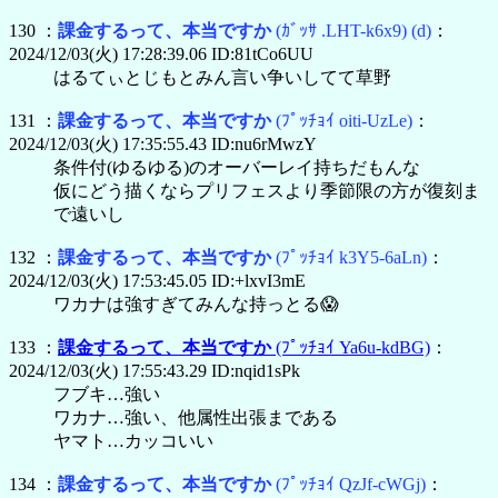
130 ：
課金するって、本当ですか
(ｶﾞｯｻ .LHT-k6x9)
(d)
：
2024/12/03(火) 17:28:39.06 ID:81tCo6UU
はるてぃとじもとみん言い争いしてて草野
131 ：
課金するって、本当ですか
(ﾌﾟｯﾁｮｲ oiti-UzLe)
：
2024/12/03(火) 17:35:55.43 ID:nu6rMwzY
条件付(ゆるゆる)のオーバーレイ持ちだもんな
仮にどう描くならプリフェスより季節限の方が復刻ま
で遠いし
132 ：
課金するって、本当ですか
(ﾌﾟｯﾁｮｲ k3Y5-6aLn)
：
2024/12/03(火) 17:53:45.05 ID:+lxvI3mE
ワカナは強すぎてみんな持っとる😱
133 ：
課金するって、本当ですか
(ﾌﾟｯﾁｮｲ Ya6u-kdBG)
：
2024/12/03(火) 17:55:43.29 ID:nqid1sPk
フブキ…強い
ワカナ…強い、他属性出張まである
ヤマト…カッコいい
134 ：
課金するって、本当ですか
(ﾌﾟｯﾁｮｲ QzJf-cWGj)
：