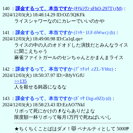
140 ：
課金するって、本当ですか
(ﾀﾏﾑｼﾜﾝ sFhO-297T)
(M)
：
2024/12/03(火) 18:48:14.29 ID:OZ/3QKFk
ライスシャワーなのにカレーでいいのかや
141 ：
課金するって、本当ですか
(ﾐｯｷｰ IJ.F-6Wwc)
(h)
：
2024/12/03(火) 18:49:00.98 ID:Ca1qLqu+
ライスの中の人のオドオドした演技だとみんなライス
に聞こえちゃう
麻雀ファイトガールのセンちゃんとかまんまライス
142 ：
課金するって、本当ですか
(ﾌﾟｯﾁｮｲ .cZL-Ybbz)
：
2024/12/03(火) 18:50:37.97 ID:+BfyVGfU
>>135
人を殺せる鈍器になるな
143 ：
課金するって、本当ですか
(ｶﾞｯｻ I3qj-s9Zl)
(d)
：
2024/12/03(火) 18:58:23.43 ID:EzAO7NkI
リボって死にかけの👴ならありだよな
限度額一杯リボって毎月1万円で死ねばいいし
★ちくちくことばはダメ！😾 ペナルティとして 5000₱