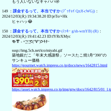
もう人いないなギャハハ🤣
149 ：
課金するって、本当ですか
(ﾌﾟｯﾁｮｲ QzJf-cWGj)
：
2024/12/03(火) 19:34:38.20 ID:jeTo/+Hk
ヒャハッ😂
150 ：
課金するって、本当ですか
(ﾐｯｷｰ g/sh-wmYB)
(R)
：
2024/12/03(火) 19:41:42.23 ID:fYRrXMyc
🍻👘 - =͟͟͞͞ =͟͟͞͞ ᕙ(°∀°)ᕗｷﾀｰ
sssp://img.5ch.net/ico/miyabi.gif
築地銀だこ「年末大感謝祭」ソースたこ焼1舟“390”の
サンキュー価格
https://gourmet.watch.impress.co.jp/docs/news/1642815.html
https://asset.watch.impress.co.jp/img/grw/docs/1642/815/01_l.j