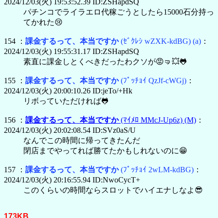
2024/12/03(火) 19:53:52.39 ID:ZSHapdSQ
パチンコでライラエロ代稼ごうとしたら15000石分持っ
てかれた😢
154 ：
課金するって、本当ですか
(ｾﾞｸﾚｼ wZXK-kdBG)
(a)
：
2024/12/03(火) 19:55:31.17 ID:ZSHapdSQ
素直に課金しとくべきだったわクソが😡🤜💥🐸
155 ：
課金するって、本当ですか
(ﾌﾟｯﾁｮｲ QzJf-cWGj)
：
2024/12/03(火) 20:00:10.26 ID:jeTo/+Hk
リボっていただければ🐸
156 ：
課金するって、本当ですか
(ﾏｲﾒﾛ MMcJ-Up6z)
(M)
：
2024/12/03(火) 20:02:08.54 ID:SVz0aS/U
なんでこの時間に帰ってきたんだ
閉店までやってれば勝てたかもしれないのに😁
157 ：
課金するって、本当ですか
(ﾌﾟｯﾁｮｲ 2wLM-kdBG)
：
2024/12/03(火) 20:16:55.94 ID:NwoCycT+
このくらいの時間ならスロットでハイエナしなよ😎
173KB