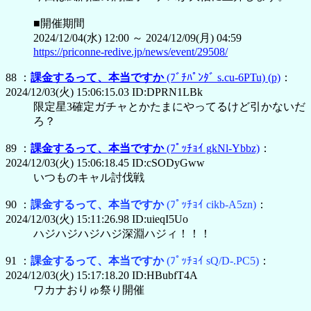
■開催期間
2024/12/04(水) 12:00 ～ 2024/12/09(月) 04:59
https://priconne-redive.jp/news/event/29508/
88 ：
課金するって、本当ですか
(ﾌﾞﾁﾊﾟﾝﾀﾞ s.cu-6PTu)
(p)
：
2024/12/03(火) 15:06:15.03 ID:DPRN1LBk
限定星3確定ガチャとかたまにやってるけど引かないだ
ろ？
89 ：
課金するって、本当ですか
(ﾌﾟｯﾁｮｲ gkNl-Ybbz)
：
2024/12/03(火) 15:06:18.45 ID:cSODyGww
いつものキャル討伐戦
90 ：
課金するって、本当ですか
(ﾌﾟｯﾁｮｲ cikb-A5zn)
：
2024/12/03(火) 15:11:26.98 ID:uieqI5Uo
ハジハジハジハジ深淵ハジィ！！！
91 ：
課金するって、本当ですか
(ﾌﾟｯﾁｮｲ sQ/D-.PC5)
：
2024/12/03(火) 15:17:18.20 ID:HBubfT4A
ワカナおりゅ祭り開催