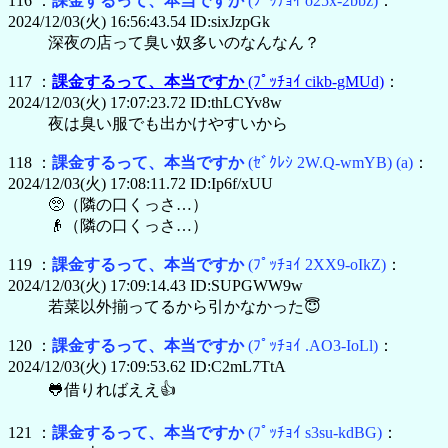
116 ：
課金するって、本当ですか
(ﾌﾟｯﾁｮｲ o25x-2bbz)
：
2024/12/03(火) 16:56:43.54 ID:sixJzpGk
深夜の店って臭い奴多いのなんなん？
117 ：
課金するって、本当ですか
(ﾌﾟｯﾁｮｲ cikb-gMUd)
：
2024/12/03(火) 17:07:23.72 ID:thLCYv8w
夜は臭い服でも出かけやすいから
118 ：
課金するって、本当ですか
(ｾﾞｸﾚｼ 2W.Q-wmYB)
(a)
：
2024/12/03(火) 17:08:11.72 ID:Ip6f/xUU
🥺（隣の口くっさ…）
👴（隣の口くっさ…）
119 ：
課金するって、本当ですか
(ﾌﾟｯﾁｮｲ 2XX9-oIkZ)
：
2024/12/03(火) 17:09:14.43 ID:SUPGWW9w
若菜以外揃ってるから引かなかった😇
120 ：
課金するって、本当ですか
(ﾌﾟｯﾁｮｲ .AO3-IoLl)
：
2024/12/03(火) 17:09:53.62 ID:C2mL7TtA
🐸借りればええ👍
121 ：
課金するって、本当ですか
(ﾌﾟｯﾁｮｲ s3su-kdBG)
：