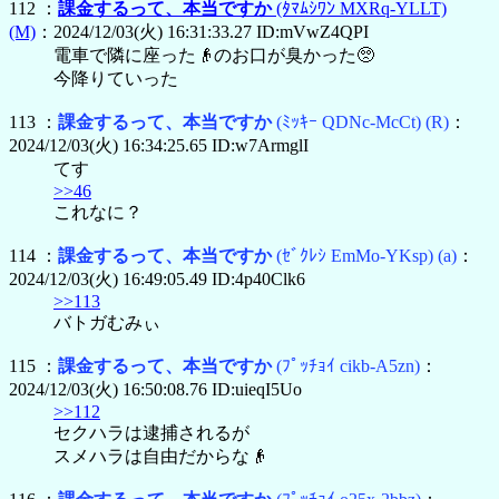
112 ：
課金するって、本当ですか
(ﾀﾏﾑｼﾜﾝ MXRq-YLLT)
(M)
：2024/12/03(火) 16:31:33.27 ID:mVwZ4QPI
電車で隣に座った👴のお口が臭かった🥺
今降りていった
113 ：
課金するって、本当ですか
(ﾐｯｷｰ QDNc-McCt)
(R)
：
2024/12/03(火) 16:34:25.65 ID:w7ArmglI
てす
>>46
これなに？
114 ：
課金するって、本当ですか
(ｾﾞｸﾚｼ EmMo-YKsp)
(a)
：
2024/12/03(火) 16:49:05.49 ID:4p40Clk6
>>113
バトガむみぃ
115 ：
課金するって、本当ですか
(ﾌﾟｯﾁｮｲ cikb-A5zn)
：
2024/12/03(火) 16:50:08.76 ID:uieqI5Uo
>>112
セクハラは逮捕されるが
スメハラは自由だからな👴