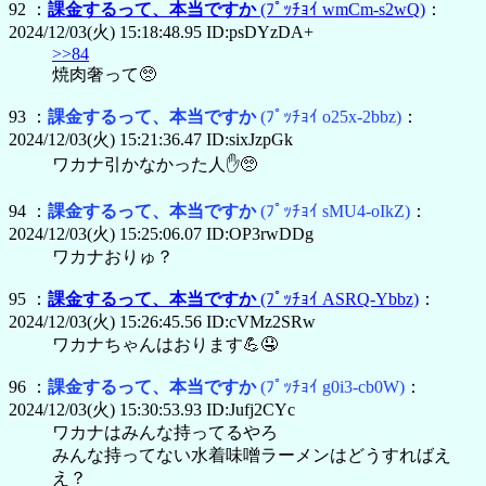
92 ：
課金するって、本当ですか
(ﾌﾟｯﾁｮｲ wmCm-s2wQ)
：
2024/12/03(火) 15:18:48.95 ID:psDYzDA+
>>84
焼肉奢って🥺
93 ：
課金するって、本当ですか
(ﾌﾟｯﾁｮｲ o25x-2bbz)
：
2024/12/03(火) 15:21:36.47 ID:sixJzpGk
ワカナ引かなかった人✋🥺
94 ：
課金するって、本当ですか
(ﾌﾟｯﾁｮｲ sMU4-oIkZ)
：
2024/12/03(火) 15:25:06.07 ID:OP3rwDDg
ワカナおりゅ？
95 ：
課金するって、本当ですか
(ﾌﾟｯﾁｮｲ ASRQ-Ybbz)
：
2024/12/03(火) 15:26:45.56 ID:cVMz2SRw
ワカナちゃんはおります💪🤤
96 ：
課金するって、本当ですか
(ﾌﾟｯﾁｮｲ g0i3-cb0W)
：
2024/12/03(火) 15:30:53.93 ID:Jufj2CYc
ワカナはみんな持ってるやろ
みんな持ってない水着味噌ラーメンはどうすればえ
え？