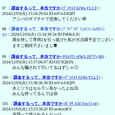
97 ：
課金するって、本当ですか
(ﾌﾟｯﾁｮｲ 62Wi-YLLT)
：
2024/12/03(火) 15:34:29.04 ID:mVwZ4QPI
アニバのサプチケで交換してください🤓
98 ：
課金するって、本当ですか
(ﾌﾞﾁﾊﾟﾝﾀﾞ UpGG-kdBG)
(p)
：2024/12/03(火) 15:34:38.54 ID:DlHk/LJU
満を持して専用2を引っ提げた私が大活躍予定でござい
ますご期待下さいまし👽
99 ：
課金するって、本当ですか
(ﾀﾏﾑｼﾜﾝ sFhO-297T)
(M)
：
2024/12/03(火) 15:37:06.07 ID:OZ/3QKFk
みんな騙されて引いてるはずじゃ🙄
100 ：
課金するって、本当ですか
(ﾌﾟｯﾁｮｲ 62Wi-YLLT)
：
2024/12/03(火) 15:38:36.36 ID:mVwZ4QPI
水ミソラはセルラン良かったよね🤔
みんな持ってるんでは🤤
101 ：
課金するって、本当ですか
(ｶﾞｯｻ Ajlf-Ysv5)
(d)
：
2024/12/03(火) 15:53:38.43 ID:ax4oxzKY
深淵って借りれるんだっけ