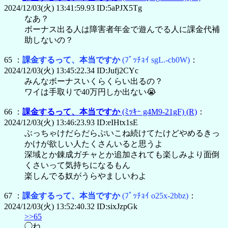
2024/12/03(火) 13:41:59.93 ID:5aPJX5Tg
なあ？
ボーナス出る人は障害者年金で遊んでる人に課金代補
助しないの？
65 ：
課金するって、本当ですか
(ﾌﾟｯﾁｮｲ sgL.-cb0W)
：
2024/12/03(火) 13:45:22.34 ID:Jufj2CYc
みんなボーナスいくらくらい出るの？
ワイは手取りで40万円しか出ない😭
66 ：
課金するって、本当ですか
(ﾐｯｷｰ g4M9-21gF)
(R)
：
2024/12/03(火) 13:46:23.93 ID:eIHtx1sE
ぶっちゃけだらだらぷいこね続けてたけどやめるきっ
かけが欲しい人たくさんいると思うよ
深域とか錬成ガチャとか追加されても楽しみより面倒
くさいって気持ちになるもん
楽しんでる奴がうらやましいわよ
67 ：
課金するって、本当ですか
(ﾌﾟｯﾁｮｲ o25x-2bbz)
：
2024/12/03(火) 13:52:40.32 ID:sixJzpGk
>>65
◯ね