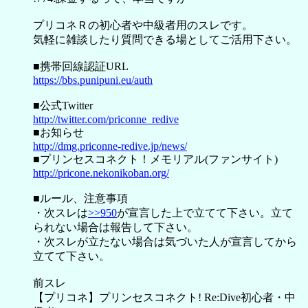
プリコネＲの初心者や中級者用のスレです。
気軽に雑談したり質問できる場としてご活用下さい。
■携帯回線認証URL
https://bbs.punipuni.eu/auth
■公式Twitter
http://twitter.com/priconne_redive
■お知らせ
http://dmg.priconne-redive.jp/news/
■プリンセスコネクト！メモリアル(ファンサイト)
http://pricone.nekonikoban.org/
■ルール、注意事項
・次スレは
>>950
が宣言した上で立てて下さい。立て
られない場合は報告して下さい。
・次スレが立たない場合は気づいた人が宣言してから
立てて下さい。
前スレ
【プリコネ】プリンセスコネクト! Re:Dive初心者・中