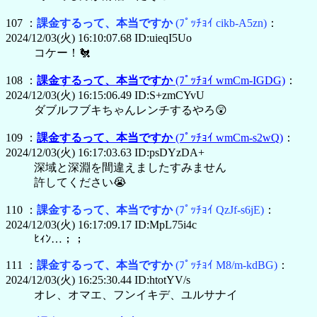
107 ：
課金するって、本当ですか
(ﾌﾟｯﾁｮｲ cikb-A5zn)
：
2024/12/03(火) 16:10:07.68 ID:uieqI5Uo
コケー！🐔
108 ：
課金するって、本当ですか
(ﾌﾟｯﾁｮｲ wmCm-IGDG)
：
2024/12/03(火) 16:15:06.49 ID:S+zmCYvU
ダブルフブキちゃんレンチするやろ😲
109 ：
課金するって、本当ですか
(ﾌﾟｯﾁｮｲ wmCm-s2wQ)
：
2024/12/03(火) 16:17:03.63 ID:psDYzDA+
深域と深淵を間違えましたすみません
許してください😭
110 ：
課金するって、本当ですか
(ﾌﾟｯﾁｮｲ QzJf-s6jE)
：
2024/12/03(火) 16:17:09.17 ID:MpL75i4c
ﾋｨﾝ…；；
111 ：
課金するって、本当ですか
(ﾌﾟｯﾁｮｲ M8/m-kdBG)
：
2024/12/03(火) 16:25:30.44 ID:htotYV/s
オレ、オマエ、フンイキデ、ユルサナイ