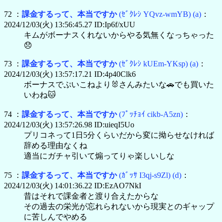
72 ：
課金するって、本当ですか
(ｾﾞｸﾚｼ YQvz-wmYB)
(a)
：
2024/12/03(火) 13:56:45.27 ID:Ip6f/xUU
キムがボーナスくれないからやる気無くなっちゃった
😞
73 ：
課金するって、本当ですか
(ｾﾞｸﾚｼ kUEm-YKsp)
(a)
：
2024/12/03(火) 13:57:17.21 ID:4p40Clk6
ボーナスでぷいこねより🐰さんみたいな🚗でも買いた
いわね🐱
74 ：
課金するって、本当ですか
(ﾌﾟｯﾁｮｲ cikb-A5zn)
：
2024/12/03(火) 13:57:26.98 ID:uieqI5Uo
プリコネって1日5分くらいだから変に拗らせなければ
辞める理由なくね
適当にガチャ引いて煽ってりゃ楽しいしな
75 ：
課金するって、本当ですか
(ｶﾞｯｻ I3qj-s9Zl)
(d)
：
2024/12/03(火) 14:01:36.22 ID:EzAO7NkI
昔はそれで課金者と渡り合えたからな
その過去の栄光が忘れられないから現実とのギャップ
に苦しんでやめる