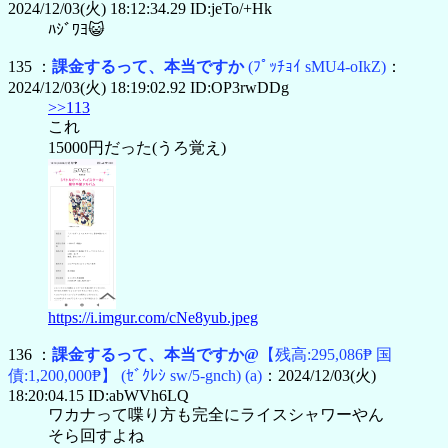
2024/12/03(火) 18:12:34.29 ID:jeTo/+Hk
ﾊｼﾞﾜﾖ😺
135 ：
課金するって、本当ですか
(ﾌﾟｯﾁｮｲ sMU4-oIkZ)
：
2024/12/03(火) 18:19:02.92 ID:OP3rwDDg
>>113
これ
15000円だった(うろ覚え)
https://i.imgur.com/cNe8yub.jpeg
136 ：
課金するって、本当ですか@
【残高:295,086₱ 国
債:1,200,000₱】
(ｾﾞｸﾚｼ sw/5-gnch)
(a)
：2024/12/03(火)
18:20:04.15 ID:abWVh6LQ
ワカナって喋り方も完全にライスシャワーやん
そら回すよね