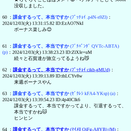
没収しました。
60 ：
課金するって、本当ですか
(ﾌﾟｯﾁｮｲ .p4N-s9Zl)
：
2024/12/03(火) 13:31:15.82 ID:EzAO7NkI
ボーナス楽しみ😊
61 ：
課金するって、本当ですか
(ﾌﾞﾁﾊﾟﾝﾀﾞ QVTc-ABTA)
(p)
：2024/12/03(火) 13:38:23.23 ID:ZlXIe+uM
続々と石貧達が旅立ってるようね😼
62 ：
課金するって、本当ですか
(ﾌﾟｯﾁｮｲ cikb-gMUd)
：
2024/12/03(火) 13:39:13.89 ID:thLCYv8w
来週ボーナスやん
63 ：
課金するって、本当ですか
(ｾﾞｸﾚｼ kFA4-YKsp)
(a)
：
2024/12/03(火) 13:39:54.23 ID:4p40Clk6
課金するって、本当ですかってより、引退するって、
本当ですかね🐱
ヒンヒン
64 ：
課金するって、本当ですか
(ﾏｲﾒﾛ QiFg-A8YB)
(M)
：