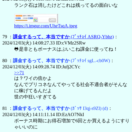
ランク石は消したけどこれは残ってるの面白いな
https://i.imgur.com/UheTsqA.jpeg
79 ：
課金するって、本当ですか
(ﾌﾟｯﾁｮｲ ASRQ-Ybbz)
：
2024/12/03(火) 14:08:27.33 ID:cVMz2SRw
🐸是非ともボーナスはぷいこね課金に使ってね！
80 ：
課金するって、本当ですか
(ﾌﾟｯﾁｮｲ sgL.-cb0W)
：
2024/12/03(火) 14:09:28.74 ID:Jufj2CYc
>>71
は？ワイの倍かよ
なんでプリコネなんてやってる社会不適合者がそんな
に稼げてるんだよ
世の中狂いすぎてる
81 ：
課金するって、本当ですか
(ｶﾞｯｻ I3qj-s9Zl)
(d)
：
2024/12/03(火) 14:11:11.14 ID:EzAO7NkI
ボーナス時期にお得石増加で6回とか買えるようにすり
ゃいいのに