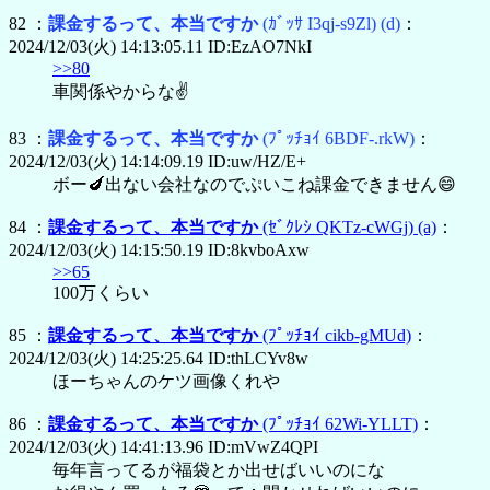
82 ：
課金するって、本当ですか
(ｶﾞｯｻ I3qj-s9Zl)
(d)
：
2024/12/03(火) 14:13:05.11 ID:EzAO7NkI
>>80
車関係やからな✌️
83 ：
課金するって、本当ですか
(ﾌﾟｯﾁｮｲ 6BDF-.rkW)
：
2024/12/03(火) 14:14:09.19 ID:uw/HZ/E+
ボー🍆出ない会社なのでぷいこね課金できません😄
84 ：
課金するって、本当ですか
(ｾﾞｸﾚｼ QKTz-cWGj)
(a)
：
2024/12/03(火) 14:15:50.19 ID:8kvboAxw
>>65
100万くらい
85 ：
課金するって、本当ですか
(ﾌﾟｯﾁｮｲ cikb-gMUd)
：
2024/12/03(火) 14:25:25.64 ID:thLCYv8w
ほーちゃんのケツ画像くれや
86 ：
課金するって、本当ですか
(ﾌﾟｯﾁｮｲ 62Wi-YLLT)
：
2024/12/03(火) 14:41:13.96 ID:mVwZ4QPI
毎年言ってるが福袋とか出せばいいのにな