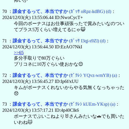
怖いか
70 ：
課金するって、本当ですか
(ｶﾞｯｻ oRpz-kdBG)
(d)
：
2024/12/03(火) 13:55:06.44 ID:NwoCycT+
今回のボーナスはお仕事頑張ったで賞みたいなのつい
てプラス5万くらい増えてるにゃ😺
71 ：
課金するって、本当ですか
(ｶﾞｯｻ I3qj-s9Zl)
(d)
：
2024/12/03(火) 13:56:44.50 ID:EzAO7NkI
>>65
多分手取りで80万ぐらい
プリコネに10万ぐらい使おかな😊
72 ：
課金するって、本当ですか
(ｾﾞｸﾚｼ YQvz-wmYB)
(a)
：
2024/12/03(火) 13:56:45.27 ID:Ip6f/xUU
キムがボーナスくれないからやる気無くなっちゃった
😞
73 ：
課金するって、本当ですか
(ｾﾞｸﾚｼ kUEm-YKsp)
(a)
：
2024/12/03(火) 13:57:17.21 ID:4p40Clk6
ボーナスでぷいこねより🐰さんみたいな🚗でも買いた
いわね🐱