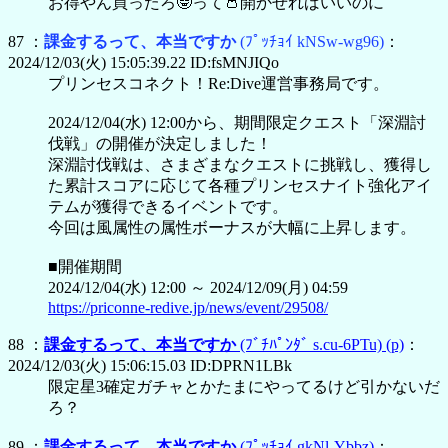
お得やん買ったろ🤓って👛開かせればいいのに
87 ：
課金するって、本当ですか
(ﾌﾟｯﾁｮｲ kNSw-wg96)
：
2024/12/03(火) 15:05:39.22 ID:fsMNJIQo
プリンセスコネクト！Re:Dive運営事務局です。
2024/12/04(水) 12:00から、期間限定クエスト「深淵討
伐戦」の開催が決定しました！
深淵討伐戦は、さまざまなクエストに挑戦し、獲得し
た累計スコアに応じて各種プリンセスナイト強化アイ
テムが獲得できるイベントです。
今回は風属性の属性ボーナスが大幅に上昇します。
■開催期間
2024/12/04(水) 12:00 ～ 2024/12/09(月) 04:59
https://priconne-redive.jp/news/event/29508/
88 ：
課金するって、本当ですか
(ﾌﾞﾁﾊﾟﾝﾀﾞ s.cu-6PTu)
(p)
：
2024/12/03(火) 15:06:15.03 ID:DPRN1LBk
限定星3確定ガチャとかたまにやってるけど引かないだ
ろ？
89 ：
課金するって、本当ですか
(ﾌﾟｯﾁｮｲ gkNl-Ybbz)
：