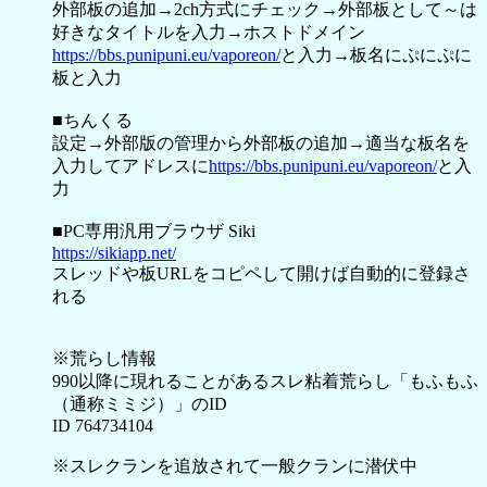
外部板の追加→2ch方式にチェック→外部板として～は
好きなタイトルを入力→ホストドメイン
https://bbs.punipuni.eu/vaporeon/
と入力→板名にぷにぷに
板と入力
■ちんくる
設定→外部版の管理から外部板の追加→適当な板名を
入力してアドレスに
https://bbs.punipuni.eu/vaporeon/
と入
力
■PC専用汎用ブラウザ Siki
https://sikiapp.net/
スレッドや板URLをコピペして開けば自動的に登録さ
れる
※荒らし情報
990以降に現れることがあるスレ粘着荒らし「もふもふ
（通称ミミジ）」のID
ID 764734104
※スレクランを追放されて一般クランに潜伏中