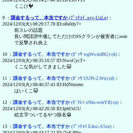
くこけ🐓
9 ：
課金するって、本当ですか
(ﾌﾟｯﾁｮｲ .xvy-UzLe)
：
2024/12/03(火) 08:29:17.78 ID:o8s0dy7+
前スレの話題
長い間誹謗中傷してただけのSSクランが被害者にnote
で反撃され炎上
10 ：
課金するって、本当ですか
(ｶﾞｯｻ wgWs-kdBG)
(d)
：
2024/12/03(火) 08:35:10.57 ID:NwoCycT+
くこな気がしてきました😺
11 ：
課金するって、本当ですか
(ｶﾞｯｻ UUPt-2.Wn)
(d)
：
2024/12/03(火) 08:40:37.43 ID:HdNtsomo
はいくこ😺
12 ：
課金するって、本当ですか
(ｾﾞｸﾚｼ oNto-wmYB)
(a)
：
2024/12/03(火) 08:42:20.50 ID:Ip6f/xUU
絵文字ついてるやつ除名😁
13 ：
課金するって、本当ですか
(ﾌﾟｯﾁｮｲ E4oz-A5zn)
：
2024/12/03(火) 08:43:17.22 ID:/7yKJBbs