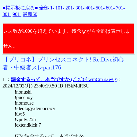
■掲示板に戻る■
全部
1-
101-
201-
301-
401-
501-
601-
701-
801-
901-
最新50
レス数が1000を超えています。残念ながら全部は表示しま
せん。
【プリコネ】プリンセスコネクト! Re:Dive初心
者・中級者スレpart176
1 ：
課金するって、本当ですか
(ﾌﾟｯﾁｮｲ wmCm-s2wQ)
：
2024/12/02(月) 23:40:19.50 ID:H5kMdRSU
!nonushi
!pucchoy
!nomouse
!ideology:democracy
!tlv:5
!vpnlv:255
!extendkick:7
!774:課金するって、本当ですか