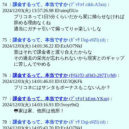
74 ：
課金するって、本当ですか
(ﾌﾟｯﾁｮｲ cikb-A5zn)
：
2024/12/03(火) 13:57:26.98 ID:uieqI5Uo
プリコネって1日5分くらいだから変に拗らせなければ
辞める理由なくね
適当にガチャ引いて煽ってりゃ楽しいしな
75 ：
課金するって、本当ですか
(ｶﾞｯｻ I3qj-s9Zl)
(d)
：
2024/12/03(火) 14:01:36.22 ID:EzAO7NkI
昔はそれで課金者と渡り合えたからな
その過去の栄光が忘れられないから現実とのギャップ
に苦しんでやめる
76 ：
課金するって、本当ですか
(ﾀﾏﾑｼﾜﾝ sFhO-297T)
(M)
：
2024/12/03(火) 14:01:46.03 ID:OZ/3QKFk
プリコネにはサンタもボーナスもこないんか？
77 ：
課金するって、本当ですか
(ﾌﾟｯﾁｮｲ kEmt-YKsp)
：
2024/12/03(火) 14:03:16.93 ID:5voyr9sQ
🐸家は家、他所は他所！
78 ：
課金するって、本当ですか
(ｶﾞｯｻ I3qj-s9Zl)
(d)
：
2024/12/03(火) 14:05:43.70 ID:EzAO7NkI