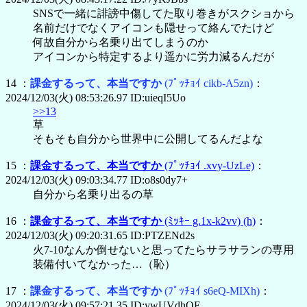
SNSで一緒に誹謗中傷してた取り巻きがスクショから
名前だけでなくアイコンも隠せって絡んでたけど
何故自分から名乗り出てしまうのか
アイコンから特定するより遥かに労力減るんだが
14 ：
課金するって、本当ですか
(ﾌﾟｯﾁｮｲ cikb-A5zn)
：
2024/12/03(火) 08:53:26.97 ID:uieqI5Uo
>>13
草
そもそも自分から世界中に公開してるんだよな
15 ：
課金するって、本当ですか
(ﾌﾟｯﾁｮｲ .xvy-UzLe)
：
2024/12/03(火) 09:03:34.77 ID:o8s0dy7+
自分から名乗り出るの草
16 ：
課金するって、本当ですか
(ﾐｯｷｰ g.1x-k2vv)
(h)
：
2024/12/03(火) 09:20:31.65 ID:PTZENd2s
火7-10なんか倒せないと思ってたらサラサランの専用
装備付いてなかった…（恥）
17 ：
課金するって、本当ですか
(ﾌﾟｯﾁｮｲ s6eQ-MIXh)
：
2024/12/03(火) 09:57:21.35 ID:ywUVdhOE