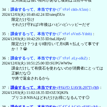
正月限定は強い傾向があるし復刻は当然半年後
34 ：
課金するって、本当ですか
(ﾌﾟｯﾁｮｲ cikb-A5zn)
：
2024/12/03(火) 10:40:42.24 ID:uieqI5Uo
限定だけ引け
それだけ守れば1年後はハピハピハッピーだぞ
35 ：
課金するって、本当ですか
(ﾌﾟｯﾁｮｲ oVmS-Ydnb)
：
2024/12/03(火) 10:42:29.55 ID:baLHjrvU
限定だけ？つまり8割引いて月6満々払えって事です
か！？😭
36 ：
課金するって、本当ですか
(ﾌﾟｯﾁｮｲ .eLy-oIkZ)
：
2024/12/03(火) 10:51:25.00 ID:SUPGWW9w
課金だけして有償石を使わないのが消費者にとっては
正解だな🙄
サ終で返金されるから
37 ：
課金するって、本当ですか
(ﾀﾏﾑｼﾜﾝ UAVR-297T)
(M)
：
2024/12/03(火) 11:02:18.35 ID:OZ/3QKFk
プリコネNISAはどれだけお得になるんです🙄
38 ：
課金するって、本当ですか
(ﾌﾞｲﾌﾞｲ AGjO-gE9E)
(M)
：