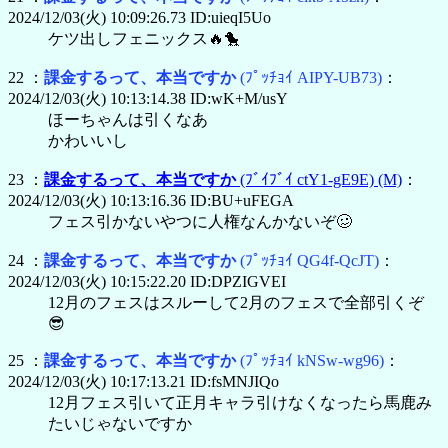
2024/12/03(火) 10:09:26.73 ID:uieqI5Uo
ケツ出しフェニックス🔥🐤
22 ：
課金するって、本当ですか
(ﾌﾟｯﾁｮｲ AIPY-UB73)
：
2024/12/03(火) 10:13:14.38 ID:wK+M/usY
ほーちゃんは引くなあ
かわいいし
23 ：
課金するって、本当ですか
(ﾌﾞｲﾌﾞｲ ctY1-gE9E)
(M)
：
2024/12/03(火) 10:13:16.36 ID:BU+uFEGA
フェス引かないやつに人権なんかないぞ🥴
24 ：
課金するって、本当ですか
(ﾌﾟｯﾁｮｲ QG4f-QcJT)
：
2024/12/03(火) 10:15:22.20 ID:DPZIGVEI
12月のフェスはスルーして2月のフェスで全部引くぞ
😎
25 ：
課金するって、本当ですか
(ﾌﾟｯﾁｮｲ kNSw-wg96)
：
2024/12/03(火) 10:17:13.21 ID:fsMNJIQo
12月フェス引いて正月キャラ引けなくなったら馬鹿み
たいじゃないですか