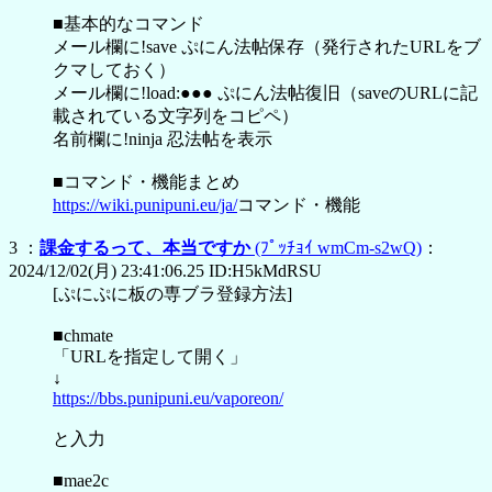
■基本的なコマンド
メール欄に!save ぷにん法帖保存（発行されたURLをブ
クマしておく）
メール欄に!load:●●● ぷにん法帖復旧（saveのURLに記
載されている文字列をコピペ）
名前欄に!ninja 忍法帖を表示
■コマンド・機能まとめ
https://wiki.punipuni.eu/ja/
コマンド・機能
3 ：
課金するって、本当ですか
(ﾌﾟｯﾁｮｲ wmCm-s2wQ)
：
2024/12/02(月) 23:41:06.25 ID:H5kMdRSU
[ぷにぷに板の専ブラ登録方法]
■chmate
「URLを指定して開く」
↓
https://bbs.punipuni.eu/vaporeon/
と入力
■mae2c