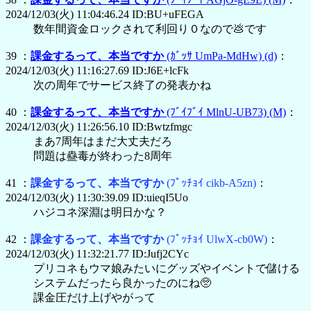
2024/12/03(火) 11:04:46.24 ID:BU+uFEGA
数年間資金ロックされて利回り０なので💩です
39 ：
課金するって、本当ですか
(ｶﾞｯｻ UmPa-MdHw)
(d)
：
2024/12/03(火) 11:16:27.69 ID:J6E+lcFk
次の周年でサービス終了の発表かね
40 ：
課金するって、本当ですか
(ﾌﾞｲﾌﾞｲ MlnU-UB73)
(M)
：
2024/12/03(火) 11:26:56.10 ID:Bwtzfmgc
まあ7周年はまだ大丈夫だろ
問題は蠱毒が終わった8周年
41 ：
課金するって、本当ですか
(ﾌﾟｯﾁｮｲ cikb-A5zn)
：
2024/12/03(火) 11:30:39.09 ID:uieqI5Uo
ハジコネ深淵は明日かな？
42 ：
課金するって、本当ですか
(ﾌﾟｯﾁｮｲ UlwX-cb0W)
：
2024/12/03(火) 11:32:21.77 ID:Jufj2CYc
プリコネもウマ娘みたいにグッズやイベントで儲ける
システムだったら良かったのにね🥺
課金圧だけ上げやがって