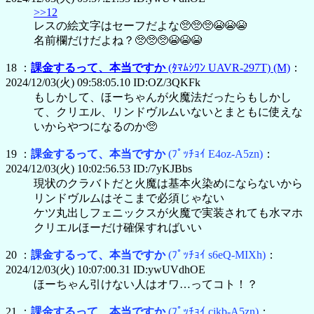
>>12
レスの絵文字はセーフだよな🥺🥺🥺😭😭😭
名前欄だけだよね？🥺🥺🥺😭😭😭
18 ：
課金するって、本当ですか
(ﾀﾏﾑｼﾜﾝ UAVR-297T)
(M)
：
2024/12/03(火) 09:58:05.10 ID:OZ/3QKFk
もしかして、ほーちゃんが火魔法だったらもしかし
て、クリエル、リンドヴルムいないとまともに使えな
いからやつになるのか🥺
19 ：
課金するって、本当ですか
(ﾌﾟｯﾁｮｲ E4oz-A5zn)
：
2024/12/03(火) 10:02:56.53 ID:/7yKJBbs
現状のクラバトだと火魔は基本火染めにならないから
リンドヴルムはそこまで必須じゃない
ケツ丸出しフェニックスが火魔で実装されても水マホ
クリエルほーだけ確保すればいい
20 ：
課金するって、本当ですか
(ﾌﾟｯﾁｮｲ s6eQ-MIXh)
：
2024/12/03(火) 10:07:00.31 ID:ywUVdhOE
ほーちゃん引けない人はオワ…ってコト！？
21 ：
課金するって、本当ですか
(ﾌﾟｯﾁｮｲ cikb-A5zn)
：