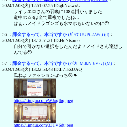
2024/12/03(火) 12:51:07.55 ID:gbNzswxU
ライラエロさんの召喚に108連掛かりました
道中の☆3は全て重複でしたね…
はぁ…メイドラゴンズも水マホもいないのに🥺
56 ：
課金するって、本当ですか
(ｶﾞｯｻ UUPt-2.Wn)
(d)
：
2024/12/03(火) 13:13:51.21 ID:HdNtsomo
自分で引かない選択をしたんだよ？メイドさん達悲し
んでる🥺
57 ：
課金するって、本当ですか
(ﾏｲﾒﾛ MdkN-6Vsv)
(M)
：
2024/12/03(火) 13:22:53.48 ID:L71EsUAQ
氏ねよファッションぼっち😠👊
https://i.imgur.com/WJogIhg.jpeg
https://i.imgur.com/33TV6dt.jpeg