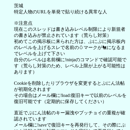
茨城
特定人物のURLを単発で貼り続ける異常な人
※注意点
現在このスレッドは書き込みレベル制限により新規者
の書き込みが禁止されています（荒らし対策）
初めてこの掲示板に来られた方は、ぷにぷに掲示板内
のレベルを上げるスレで名前の🥚マークが🐔になるま
でレベルを上げて下さい
自分のレベルは名前欄に!ninjaのコマンドで確認可能で
す（荒らし対策のため、レベル上限が上がる可能性は
あります）
Cookieを削除したりブラウザを変更するとぷにん法帖
が初期化されます
その場合はメール欄に!load:復旧キーで以前のレベルを
復旧可能です（定期的に保存してください）
直近でぷにん法帖のキー漏洩やプッチョイの重複が確
認されています
メール欄に!saveで復旧キーを再発行して、その際にぷ