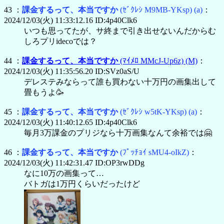
43 ：
課金するって、本当ですか
(ｾﾞｸﾚｼ M9MB-YKsp)
(a)
：
2024/12/03(火) 11:33:12.16 ID:4p40Clk6
いつも思ってたが、サ終まで引き出せないんだからむ
しろプリidecoでは？
44 ：
課金するって、本当ですか
(ﾏｲﾒﾛ MMcJ-Up6z)
(M)
：
2024/12/03(火) 11:35:56.20 ID:SVz0aS/U
デレステみならって誰も買わない十万円の画集出して
畳もうよ🥳
45 ：
課金するって、本当ですか
(ｾﾞｸﾚｼ w5tK-YKsp)
(a)
：
2024/12/03(火) 11:40:12.65 ID:4p40Clk6
毎月3万課金のプリジなら十万画集なんて余裕では🤗
46 ：
課金するって、本当ですか
(ﾌﾟｯﾁｮｲ sMU4-oIkZ)
：
2024/12/03(火) 11:42:31.47 ID:OP3rwDDg
なに10万の画集って…
バトガは1万円くらいだったけど