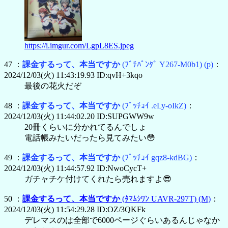
https://i.imgur.com/LgpL8ES.jpeg
47 ：
課金するって、本当ですか
(ﾌﾞﾁﾊﾟﾝﾀﾞ Y267-M0b1)
(p)
：
2024/12/03(火) 11:43:19.93 ID:qvH+3kqo
最後の花火だぞ
48 ：
課金するって、本当ですか
(ﾌﾟｯﾁｮｲ .eLy-oIkZ)
：
2024/12/03(火) 11:44:02.20 ID:SUPGWW9w
20冊くらいに分かれてるんでしょ
電話帳みたいだったら見てみたい😳
49 ：
課金するって、本当ですか
(ﾌﾟｯﾁｮｲ gqz8-kdBG)
：
2024/12/03(火) 11:44:57.92 ID:NwoCycT+
ガチャチケ付けてくれたら売れますよ😎
50 ：
課金するって、本当ですか
(ﾀﾏﾑｼﾜﾝ UAVR-297T)
(M)
：
2024/12/03(火) 11:54:29.28 ID:OZ/3QKFk
デレマスのは全部で6000ページぐらいあるんじゃなか