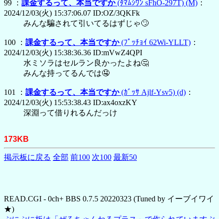
99 ：
課金するって、本当ですか
(ﾀﾏﾑｼﾜﾝ sFhO-297T)
(M)
：
2024/12/03(火) 15:37:06.07 ID:OZ/3QKFk
みんな騙されて引いてるはずじゃ🙄
100 ：
課金するって、本当ですか
(ﾌﾟｯﾁｮｲ 62Wi-YLLT)
：
2024/12/03(火) 15:38:36.36 ID:mVwZ4QPI
水ミソラはセルラン良かったよね🤔
みんな持ってるんでは🤤
101 ：
課金するって、本当ですか
(ｶﾞｯｻ Ajlf-Ysv5)
(d)
：
2024/12/03(火) 15:53:38.43 ID:ax4oxzKY
深淵って借りれるんだっけ
173KB
掲示板に戻る
全部
前100
次100
最新50
READ.CGI - 0ch+ BBS 0.7.5 20220323 (Tuned by イーブイワイ
★)