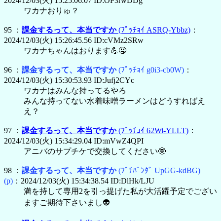
2024/12/03(火) 15:25:06.07 ID:OP3rwDDg
ワカナおりゅ？
95 ：
課金するって、本当ですか
(ﾌﾟｯﾁｮｲ ASRQ-Ybbz)
：
2024/12/03(火) 15:26:45.56 ID:cVMz2SRw
ワカナちゃんはおります💪🤤
96 ：
課金するって、本当ですか
(ﾌﾟｯﾁｮｲ g0i3-cb0W)
：
2024/12/03(火) 15:30:53.93 ID:Jufj2CYc
ワカナはみんな持ってるやろ
みんな持ってない水着味噌ラーメンはどうすればえ
え？
97 ：
課金するって、本当ですか
(ﾌﾟｯﾁｮｲ 62Wi-YLLT)
：
2024/12/03(火) 15:34:29.04 ID:mVwZ4QPI
アニバのサプチケで交換してください🤓
98 ：
課金するって、本当ですか
(ﾌﾞﾁﾊﾟﾝﾀﾞ UpGG-kdBG)
(p)
：2024/12/03(火) 15:34:38.54 ID:DlHk/LJU
満を持して専用2を引っ提げた私が大活躍予定でござい
ますご期待下さいまし👽