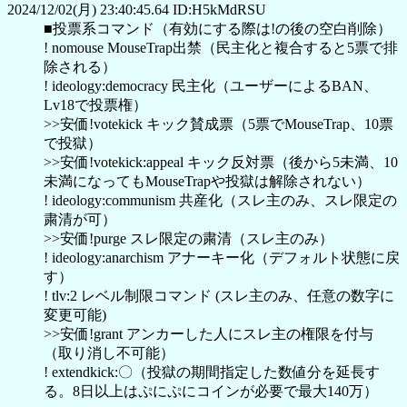
2024/12/02(月) 23:40:45.64 ID:H5kMdRSU
■投票系コマンド（有効にする際は!の後の空白削除）
! nomouse MouseTrap出禁（民主化と複合すると5票で排
除される）
! ideology:democracy 民主化（ユーザーによるBAN、
Lv18で投票権）
>>安価!votekick キック賛成票（5票でMouseTrap、10票
で投獄）
>>安価!votekick:appeal キック反対票（後から5未満、10
未満になってもMouseTrapや投獄は解除されない）
! ideology:communism 共産化（スレ主のみ、スレ限定の
粛清が可）
>>安価!purge スレ限定の粛清（スレ主のみ）
! ideology:anarchism アナーキー化（デフォルト状態に戻
す）
! tlv:2 レベル制限コマンド (スレ主のみ、任意の数字に
変更可能)
>>安価!grant アンカーした人にスレ主の権限を付与
（取り消し不可能）
! extendkick:〇（投獄の期間指定した数値分を延長す
る。8日以上はぷにぷにコインが必要で最大140万）