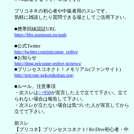
プリコネＲの初心者や中級者用のスレです。
気軽に雑談したり質問できる場としてご活用下さい。
■携帯回線認証URL
https://bbs.punipuni.eu/auth
■公式Twitter
http://twitter.com/priconne_redive
■お知らせ
http://dmg.priconne-redive.jp/news/
■プリンセスコネクト！メモリアル(ファンサイト)
http://pricone.nekonikoban.org/
■ルール、注意事項
・次スレは
>>950
が宣言した上で立てて下さい。立て
られない場合は報告して下さい。
・次スレが立たない場合は気づいた人が宣言してから
立てて下さい。
前スレ
【プリコネ】プリンセスコネクト! Re:Dive初心者・中