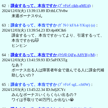
62 ：
課金するって、本当ですか
(ﾌﾟｯﾁｮｲ cikb-gMUd)
：
2024/12/03(火) 13:39:13.89 ID:thLCYv8w
来週ボーナスやん
63 ：
課金するって、本当ですか
(ｾﾞｸﾚｼ kFA4-YKsp)
(a)
：
2024/12/03(火) 13:39:54.23 ID:4p40Clk6
課金するって、本当ですかってより、引退するって、
本当ですかね🐱
ヒンヒン
64 ：
課金するって、本当ですか
(ﾏｲﾒﾛ QiFg-A8YB)
(M)
：
2024/12/03(火) 13:41:59.93 ID:5aPJX5Tg
なあ？
ボーナス出る人は障害者年金で遊んでる人に課金代補
助しないの？
65 ：
課金するって、本当ですか
(ﾌﾟｯﾁｮｲ sgL.-cb0W)
：
2024/12/03(火) 13:45:22.34 ID:Jufj2CYc
みんなボーナスいくらくらい出るの？
ワイは手取りで40万円しか出ない😭