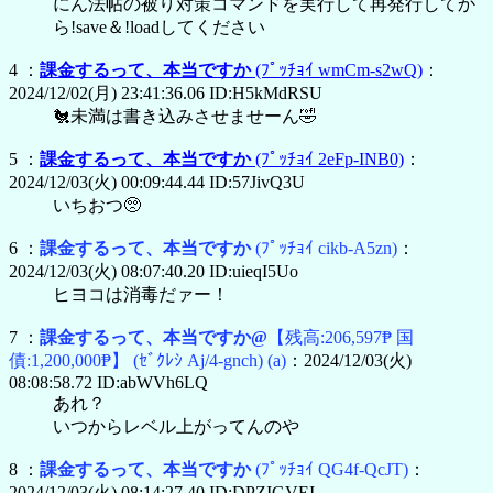
にん法帖の被り対策コマンドを実行して再発行してか
ら!save＆!loadしてください
4 ：
課金するって、本当ですか
(ﾌﾟｯﾁｮｲ wmCm-s2wQ)
：
2024/12/02(月) 23:41:36.06 ID:H5kMdRSU
🐔未満は書き込みさせませーん🤣
5 ：
課金するって、本当ですか
(ﾌﾟｯﾁｮｲ 2eFp-INB0)
：
2024/12/03(火) 00:09:44.44 ID:57JivQ3U
いちおつ🥺
6 ：
課金するって、本当ですか
(ﾌﾟｯﾁｮｲ cikb-A5zn)
：
2024/12/03(火) 08:07:40.20 ID:uieqI5Uo
ヒヨコは消毒だァー！
7 ：
課金するって、本当ですか@
【残高:206,597₱ 国
債:1,200,000₱】
(ｾﾞｸﾚｼ Aj/4-gnch)
(a)
：2024/12/03(火)
08:08:58.72 ID:abWVh6LQ
あれ？
いつからレベル上がってんのや
8 ：
課金するって、本当ですか
(ﾌﾟｯﾁｮｲ QG4f-QcJT)
：
2024/12/03(火) 08:14:27.40 ID:DPZIGVEI