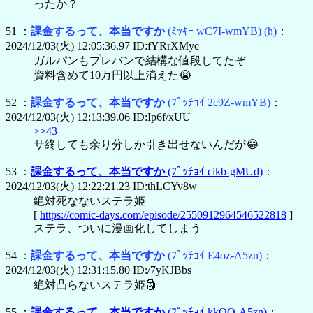
ったか？
51 ：
課金するって、本当ですか
(ﾐｯｷｰ wC7I-wmYB)
(h)
：
2024/12/03(火) 12:05:36.97 ID:fYRrXMyc
ガルパンもプレバンで結構な値段してたぞ
資料含めて10万円以上消えた😭
52 ：
課金するって、本当ですか
(ﾌﾟｯﾁｮｲ 2c9Z-wmYB)
：
2024/12/03(火) 12:13:39.06 ID:Ip6f/xUU
>>43
サ終しても余り分しか引き出せないんだが😂
53 ：
課金するって、本当ですか
(ﾌﾟｯﾁｮｲ cikb-gMUd)
：
2024/12/03(火) 12:22:21.23 ID:thLCYv8w
絶対死なないステラ姫
[
https://comic-days.com/episode/2550912964546522818
]
ステラ、ついに漫画化してしまう
54 ：
課金するって、本当ですか
(ﾌﾟｯﾁｮｲ E4oz-A5zn)
：
2024/12/03(火) 12:31:15.80 ID:/7yKJBbs
絶対凸らないステラ姫🗿
55 ：
課金するって、本当ですか
(ﾌﾟｯﾁｮｲ kkQO-A5zn)
：