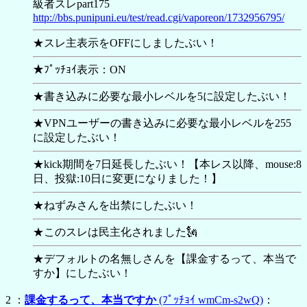
級者スレpart175
http://bbs.punipuni.eu/test/read.cgi/vaporeon/1732956795/
★スレ主表示をOFFにしましたぶい！
★ﾌﾟｯﾁｮｲ表示：ON
★書き込みに必要な最小レベルを5に設定したぶい！
★VPNユーザーの書き込みに必要な最小レベルを255
に設定したぶい！
★kick期間を7日延長したぶい！【本レス以降、mouse:8
日、投獄:10日に変更になりました！】
★ねずみさんを出禁にしたぶい！
★このスレは民主化されました🗽
★デフォルトの名無しさんを【
課金するって、本当で
すか】にしたぶい！
2 ：
課金するって、本当ですか
(ﾌﾟｯﾁｮｲ wmCm-s2wQ)
：