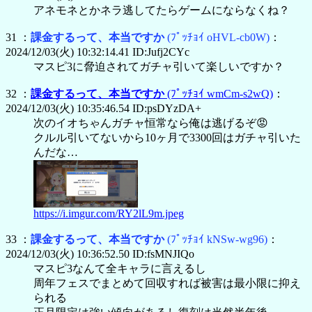
アネモネとかネラ逃してたらゲームにならなくね？
31 ：
課金するって、本当ですか
(ﾌﾟｯﾁｮｲ oHVL-cb0W)
：
2024/12/03(火) 10:32:14.41 ID:Jufj2CYc
マスピ3に脅迫されてガチャ引いて楽しいですか？
32 ：
課金するって、本当ですか
(ﾌﾟｯﾁｮｲ wmCm-s2wQ)
：
2024/12/03(火) 10:35:46.54 ID:psDYzDA+
次のイオちゃんガチャ恒常なら俺は逃げるぞ😡
クルル引いてないから10ヶ月で3300回はガチャ引いた
んだな…
https://i.imgur.com/RY2lL9m.jpeg
33 ：
課金するって、本当ですか
(ﾌﾟｯﾁｮｲ kNSw-wg96)
：
2024/12/03(火) 10:36:52.50 ID:fsMNJIQo
マスピ3なんて全キャラに言えるし
周年フェスでまとめて回収すれば被害は最小限に抑え
られる