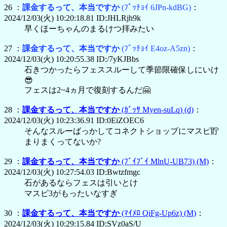
26 ：
課金するって、本当ですか
(ﾌﾟｯﾁｮｲ 6JPn-kdBG)
：
2024/12/03(火) 10:20:18.81 ID:JHLRjh9k
早くほーちゃんのまるけつ拝みたい
27 ：
課金するって、本当ですか
(ﾌﾟｯﾁｮｲ E4oz-A5zn)
：
2024/12/03(火) 10:20:55.38 ID:/7yKJBbs
石きつかったらフェススルーして季節限確保しにいけ
😎
フェスは2~4ヵ月で復刻するんだ🤗
28 ：
課金するって、本当ですか
(ｶﾞｯｻ Myen-suLq)
(d)
：
2024/12/03(火) 10:23:36.91 ID:0EiZOEC6
そんなスルーばっかしてコネクトショッブにマスピ貯
まりまくってないか?
29 ：
課金するって、本当ですか
(ﾌﾞｲﾌﾞｲ MlnU-UB73)
(M)
：
2024/12/03(火) 10:27:54.03 ID:Bwtzfmgc
石があるならフェスは引いとけ
マスピ3がもったいなすぎ
30 ：
課金するって、本当ですか
(ﾏｲﾒﾛ QiFg-Up6z)
(M)
：
2024/12/03(火) 10:29:15.84 ID:SVz0aS/U