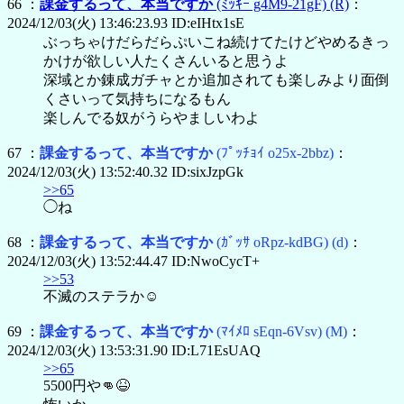
66 ：
課金するって、本当ですか
(ﾐｯｷｰ g4M9-21gF)
(R)
：
2024/12/03(火) 13:46:23.93 ID:eIHtx1sE
ぶっちゃけだらだらぷいこね続けてたけどやめるきっ
かけが欲しい人たくさんいると思うよ
深域とか錬成ガチャとか追加されても楽しみより面倒
くさいって気持ちになるもん
楽しんでる奴がうらやましいわよ
67 ：
課金するって、本当ですか
(ﾌﾟｯﾁｮｲ o25x-2bbz)
：
2024/12/03(火) 13:52:40.32 ID:sixJzpGk
>>65
◯ね
68 ：
課金するって、本当ですか
(ｶﾞｯｻ oRpz-kdBG)
(d)
：
2024/12/03(火) 13:52:44.47 ID:NwoCycT+
>>53
不滅のステラか☺️
69 ：
課金するって、本当ですか
(ﾏｲﾒﾛ sEqn-6Vsv)
(M)
：
2024/12/03(火) 13:53:31.90 ID:L71EsUAQ
>>65
5500円や👊😆