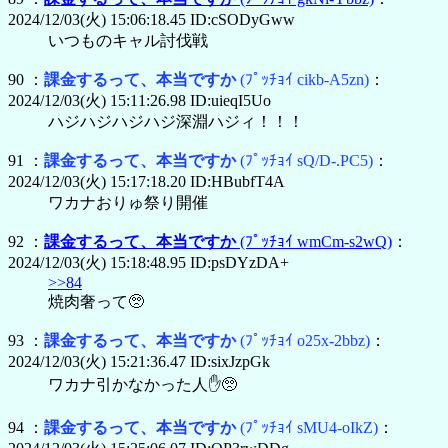
2024/12/03(火) 15:06:18.45 ID:cSODyGww
いつものキャル討伐戦
90 ：
課金するって、本当ですか
(ﾌﾟｯﾁｮｲ cikb-A5zn)
：
2024/12/03(火) 15:11:26.98 ID:uieqI5Uo
ハジハジハジハジ深淵ハジィ！！！
91 ：
課金するって、本当ですか
(ﾌﾟｯﾁｮｲ sQ/D-.PC5)
：
2024/12/03(火) 15:17:18.20 ID:HBubfT4A
ワカナおりゅ祭り開催
92 ：
課金するって、本当ですか
(ﾌﾟｯﾁｮｲ wmCm-s2wQ)
：
2024/12/03(火) 15:18:48.95 ID:psDYzDA+
>>84
焼肉奢って🥺
93 ：
課金するって、本当ですか
(ﾌﾟｯﾁｮｲ o25x-2bbz)
：
2024/12/03(火) 15:21:36.47 ID:sixJzpGk
ワカナ引かなかった人✋🥺
94 ：
課金するって、本当ですか
(ﾌﾟｯﾁｮｲ sMU4-oIkZ)
：