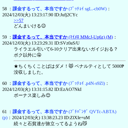
58 ：
課金するって、本当ですか
(ﾌﾟｯﾁｮｲ sgL.-cb0W)
：
2024/12/03(火) 13:23:17.90 ID:Jufj2CYc
>>57
どんまいける😉
59 ：
課金するって、本当ですか
(ﾏｲﾒﾛ MMcJ-Up6z)
(M)
：
2024/12/03(火) 13:23:29.31 ID:SVz0aS/U
ライラエル引いて6-10クリア出来ないガイジおる？
ボク以外に🤤
★ちくちくことばはダメ！😾 ペナルティとして 5000₱
没収しました。
60 ：
課金するって、本当ですか
(ﾌﾟｯﾁｮｲ .p4N-s9Zl)
：
2024/12/03(火) 13:31:15.82 ID:EzAO7NkI
ボーナス楽しみ😊
61 ：
課金するって、本当ですか
(ﾌﾞﾁﾊﾟﾝﾀﾞ QVTc-ABTA)
(p)
：2024/12/03(火) 13:38:23.23 ID:ZlXIe+uM
続々と石貧達が旅立ってるようね😼