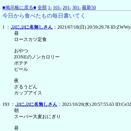
■掲示板に戻る■
全部
1-
101-
201-
301-
最新50
今日から食べたもの毎日書いてく
1 ：
ぷにぷに名無しさん
：2021/07/18(日) 20:59:29.78 ID:ZWW
昼
ロースカツ定食
おやつ
ZONEのノンカロリー
ポテチ
ビール
夜
ざるうどん
カップアイス
193 ：
ぷにぷに名無しさん
：2021/10/20(水) 20:57:55.63 ID:Ce
朝
スーパー大麦おにぎり
昼