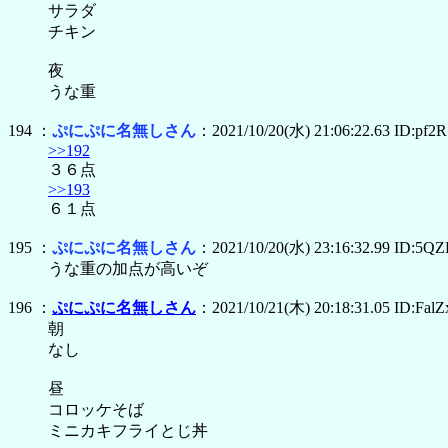
サラダ
チキン
夜
うな重
194 ：
ぷにぷに名無しさん
：2021/10/20(水) 21:06:22.63 ID:pf
>>192
３６点
>>193
６１点
195 ：
ぷにぷに名無しさん
：2021/10/20(水) 23:16:32.99 ID:5Q
うな重の加点が高いぞ
196 ：
ぷにぷに名無しさん
：2021/10/21(木) 20:18:31.05 ID:Fa
朝
なし
昼
コロッケそば
ミニカキフライとじ丼