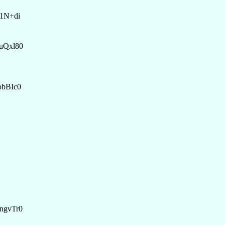
S1N+di
XuQxl80
pbBIc0
ngvTr0