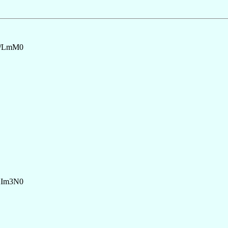
y/LmM0
32Im3N0