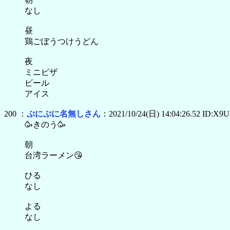
なし
昼
鶏ごぼうつけうどん
夜
ミニピザ
ビール
アイス
200 ：
ぷにぷに名無しさん
：2021/10/24(日) 14:04:26.52 ID:X
🥳きのう🥳
朝
台湾ラーメン😘
ひる
なし
よる
なし