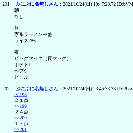
201 ：
ぷにぷに名無しさん
：2021/10/24(日) 18:47:28.72 ID:bV
朝
なし
昼
家系ラーメン中盛
ライス2杯
夜
ビッグマック（夜マック）
ポテトL
ペプシ
ビール
202 ：
ぷにぷに名無しさん
：2021/10/24(日) 23:45:33.38 ID:PLs
>>198
２１点
>>199
２４点
>>200
１７点
>>201