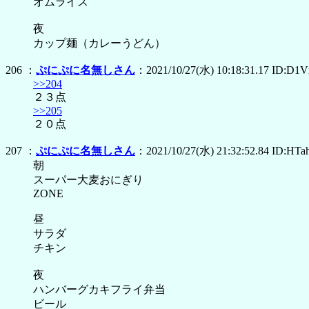
オムライス
夜
カップ麺（カレーうどん）
206 ：
ぷにぷに名無しさん
：2021/10/27(水) 10:18:31.17 ID:D1
>>204
２３点
>>205
２０点
207 ：
ぷにぷに名無しさん
：2021/10/27(水) 21:32:52.84 ID:HT
朝
スーパー大麦おにぎり
ZONE
昼
サラダ
チキン
夜
ハンバーグカキフライ弁当
ビール