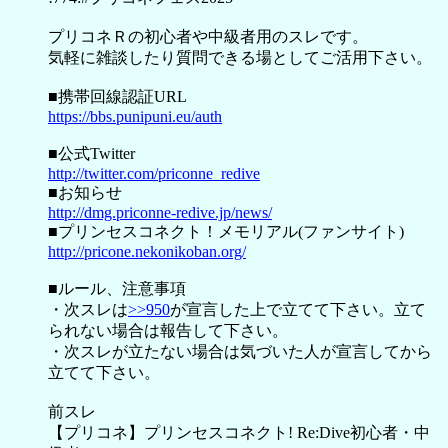
プリコネＲの初心者や中級者用のスレです。
気軽に雑談したり質問できる場としてご活用下さい。
■携帯回線認証URL
https://bbs.punipuni.eu/auth
■公式Twitter
http://twitter.com/priconne_redive
■お知らせ
http://dmg.priconne-redive.jp/news/
■プリンセスコネクト！メモリアル(ファンサイト)
http://pricone.nekonikoban.org/
■ルール、注意事項
・次スレは
>>950
が宣言した上で立てて下さい。立て
られない場合は報告して下さい。
・次スレが立たない場合は気づいた人が宣言してから
立てて下さい。
前スレ
【プリコネ】プリンセスコネクト! Re:Dive初心者・中