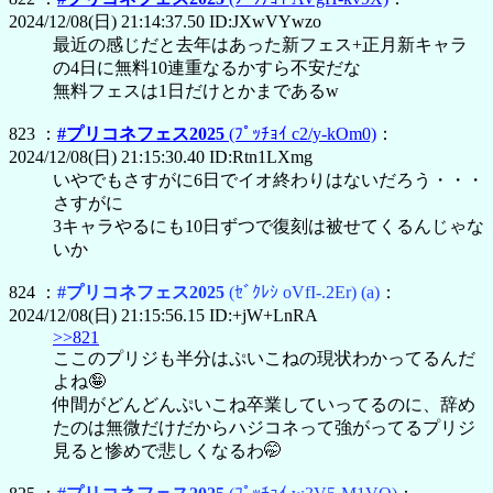
2024/12/08(日) 21:14:37.50 ID:JXwVYwzo
最近の感じだと去年はあった新フェス+正月新キャラ
の4日に無料10連重なるかすら不安だな
無料フェスは1日だけとかまであるw
823 ：
#プリコネフェス2025
(ﾌﾟｯﾁｮｲ c2/y-kOm0)
：
2024/12/08(日) 21:15:30.40 ID:Rtn1LXmg
いやでもさすがに6日でイオ終わりはないだろう・・・
さすがに
3キャラやるにも10日ずつで復刻は被せてくるんじゃな
いか
824 ：
#プリコネフェス2025
(ｾﾞｸﾚｼ oVfI-.2Er)
(a)
：
2024/12/08(日) 21:15:56.15 ID:+jW+LnRA
>>821
ここのプリジも半分はぷいこねの現状わかってるんだ
よね🤪
仲間がどんどんぷいこね卒業していってるのに、辞め
たのは無微だけだからハジコネって強がってるプリジ
見ると惨めで悲しくなるわ🤭