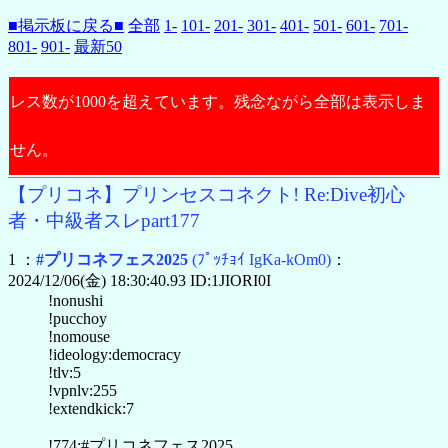
■掲示板に戻る■
全部
1-
101-
201-
301-
401-
501-
601-
701-
801-
901-
最新50
レス数が1000を超えています。残念ながら全部は表示しま
せん。
【プリコネ】プリンセスコネクト! Re:Dive初心
者・中級者スレpart177
1 ：
#プリコネフェス2025
(ﾌﾟｯﾁｮｲ IgKa-kOm0)
：
2024/12/06(金) 18:30:40.93 ID:1JIORI0I
!nonushi
!pucchoy
!nomouse
!ideology:democracy
!tlv:5
!vpnlv:255
!extendkick:7
!774:#プリコネフェス2025