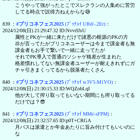
こうやって強がったとこでスレクランの人集めに苦労
してる時点で説得力ねえからな😅
839 ：
#プリコネフェス2025
(ﾌﾟｯﾁｮｲ URd/-.2Er)
：
2024/12/08(日) 21:29:47.32 ID:NvvrIJxU
属性とPKが一緒に来ただけで諸悪の根源のPKの方
💩が言ってたがプリコネユーザーは今まで課金者も無
課金者もお手て繋いで一緒に走ってたが
それでPK導入で普通のソシャゲ格差が生まれた
格差慣れしてない無課金者ユーザーが耐えきれずにガ
チャ引きまくってるから脱落者たくさん
840 ：
#プリコネフェス2025
(ﾌﾟｯﾁｮｲ w3V5-M1VO)
：
2024/12/08(日) 21:30:15.33 ID:WQZobLqI
他が大して搾り取ってもいない期間にも搾り取ってる
だけでは？😎
841 ：
#プリコネフェス2025
(ﾌﾟｯﾁｮｲ MMt/-sFPM)
：
2024/12/08(日) 21:32:57.65 ID:p0T+CRGA
月パスは派遣とか年金あたりに旨み付けてもいいのに
な