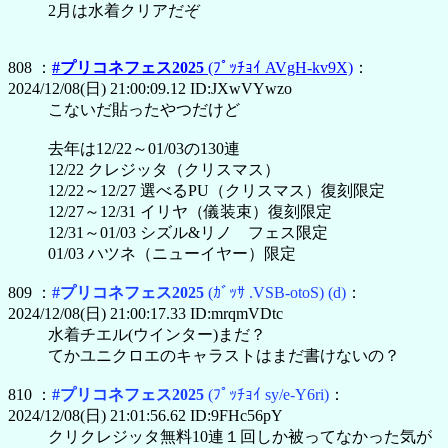
2月は水着クリアだぞ
808 ：
#プリコネフェス2025
(ﾌﾟｯﾁｮｲ AVgH-kv9X)
：
2024/12/08(日) 21:00:09.12 ID:JXwVYwzo
こないだ貼ったやつだけど
去年は12/22～01/03の130連
12/22 クレジッタ（クリスマス）
12/22～12/27 選べるPU（クリスマス）復刻限定
12/27～12/31 イリヤ（儀装束）復刻限定
12/31～01/03 シズル&リノ フェス限定
01/03 ハツネ（ニューイヤー）限定
809 ：
#プリコネフェス2025
(ｶﾞｯｻ .VSB-otoS)
(d)
：
2024/12/08(日) 21:00:17.33 ID:mrqmVDtc
水着チエル(ウインター)まだ？
てかユニクロエのキャラストはまだ書けないの？
810 ：
#プリコネフェス2025
(ﾌﾟｯﾁｮｲ sy/e-Y6ri)
：
2024/12/08(日) 21:01:56.62 ID:9FHc56pY
クリクレジッタ無料10連１回しか被ってなかった気が