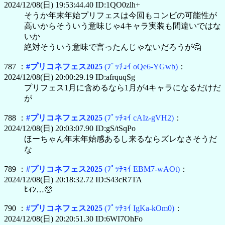
2024/12/08(日) 19:53:44.40 ID:1QO0zlh+
そうか年末年始プリフェスは今回もコンビの可能性が
高いからそういう意味じゃ4キャラ実装も間違いではな
いか
絶対そういう意味で言ったんじゃないだろうが🤔
787 ：
#プリコネフェス2025
(ﾌﾟｯﾁｮｲ oQe6-YGwb)
：
2024/12/08(日) 20:00:29.19 ID:afrquqSg
プリフェス1月に含めるなら1月が4キャラになるだけだ
が
788 ：
#プリコネフェス2025
(ﾌﾟｯﾁｮｲ cAIz-gVH2)
：
2024/12/08(日) 20:03:07.90 ID:gS/tSqPo
ほーちゃん年末年始感あるし来るならズレなさそうだ
な
789 ：
#プリコネフェス2025
(ﾌﾟｯﾁｮｲ EBM7-wAOt)
：
2024/12/08(日) 20:18:32.72 ID:S43cR7TA
ﾋｨﾝ…🥺
790 ：
#プリコネフェス2025
(ﾌﾟｯﾁｮｲ IgKa-kOm0)
：
2024/12/08(日) 20:20:51.30 ID:6WI7OhFo