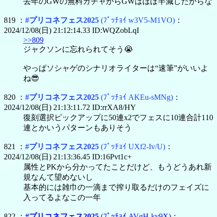
去年のGWの無料ガチャからGWはほぼ半減したからな
819 ：
#プリコネフェス2025
(ﾌﾟｯﾁｮｲ w3V5-M1VO)
：
2024/12/08(日) 21:12:14.33 ID:WQZobLqI
>>809
ジャクソンに忘れられてそう😭
やっぱソシャゲのシナリオライターは“速筆”がいいよ
ね😎
820 ：
#プリコネフェス2025
(ﾌﾟｯﾁｮｲ AKEu-sMNg)
：
2024/12/08(日) 21:13:11.72 ID:rrXA8/HY
復刻選択ピックアップに50連x2でフェスに10連合計110
連とかいうパターンもありそう
821 ：
#プリコネフェス2025
(ﾌﾟｯﾁｮｲ UXf2-Iv/U)
：
2024/12/08(日) 21:13:36.45 ID:16Pvt1c+
属性とPKから分かってたことだけど、もうどうあれ新
規なんて望めないし
基本的には雑巾の一滴まで搾り取るだけのフェイズに
入ってるよなこの一年
822 ：
#プリコネフェス2025
(ﾌﾟｯﾁｮｲ AVgH-kv9X)
：