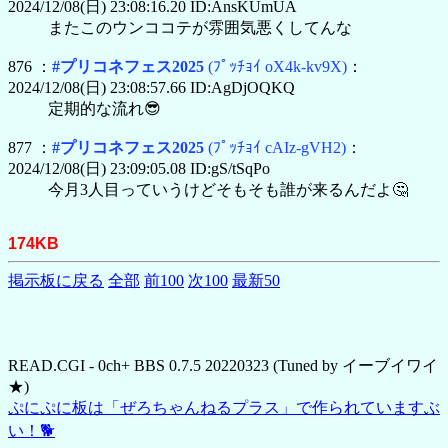
2024/12/08(日) 23:08:16.20 ID:AnsKUmUA
またこのウンココテが雰囲気悪くしてんな
876 ：
#プリコネフェス2025
(ﾌﾟｯﾁｮｲ oX4k-kv9X)
：
2024/12/08(日) 23:08:57.66 ID:AgDjOQKQ
定期的な流れ😎
877 ：
#プリコネフェス2025
(ﾌﾟｯﾁｮｲ cAIz-gVH2)
：
2024/12/08(日) 23:09:05.08 ID:gS/tSqPo
今月3人目っていうけどそもそも誰が来るんだよ🤔
174KB
掲示板に戻る
全部
前100
次100
最新50
READ.CGI - 0ch+ BBS 0.7.5 20220323 (Tuned by イーブイワイ
★)
ぷにぷに板は「ぜろちゃんねるプラス」で作られていますぶ
い！🐕