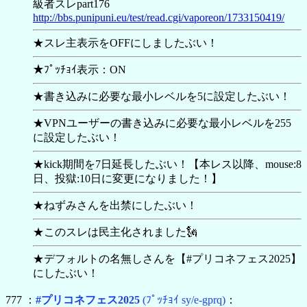
級者スレpart176
http://bbs.punipuni.eu/test/read.cgi/vaporeon/1733150419/
★スレ主表示をOFFにしましたぶい！
★ﾌﾟｯﾁｮｲ表示：ON
★書き込みに必要な最小レベルを5に設定したぶい！
★VPNユーザーの書き込みに必要な最小レベルを255
に設定したぶい！
★kick期間を7日延長したぶい！【本レス以降、mouse:8
日、投獄:10日に変更になりました！】
★ねずみさんを出禁にしたぶい！
★このスレは民主化されました🗽
★デフォルトの名無しさんを【
#プリコネフェス2025】
にしたぶい！
777 ：
#プリコネフェス2025
(ﾌﾟｯﾁｮｲ sy/e-gprq)
：