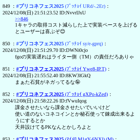
849 ：
#プリコネフェス2025
(ﾌﾟｯﾁｮｲ URd/-.2Er)
：
2024/12/08(日) 21:51:23.52 ID:NvvrIJxU
>>846
1キャラの取得コスト減らした上で実装ペースを上げる
とユーザーは喜ぶぞ😊
850 ：
#プリコネフェス2025
(ﾌﾟｯﾁｮｲ sy/e-gprq)
：
2024/12/08(日) 21:51:29.70 ID:DWNi0cjo
fgoの実装遅れはライター側（TM）の責任だろありゃ
851 ：
#プリコネフェス2025
(ﾌﾟｯﾁｮｲ Ywe8-IP.T)
：
2024/12/08(日) 21:55:52.40 ID:8KW3lGkQ
まぁた石貧がネガってるな🤪
852 ：
#プリコネフェス2025
(ﾌﾟｯﾁｮｲ gXPo-kZed)
：
2024/12/08(日) 21:58:22.26 ID:fVwuIqog
課金させたいなら課金させたいでいいけど
使い道のないコネコインとか秘石使って錬成出来るよ
うにするとか
天井設けてるPKなんとかしろよと
853 ：
#プリコネフェス2025
(ﾏｲﾒﾛ M1gY-6NXl)
(M)
：