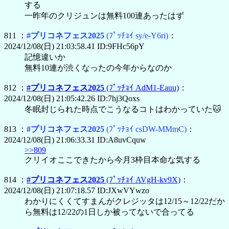
する
一昨年のクリジュンは無料100連あったはず
811 ：
#プリコネフェス2025
(ﾌﾟｯﾁｮｲ sy/e-Y6ri)
：
2024/12/08(日) 21:03:58.41 ID:9FHc56pY
記憶違いか
無料10連が渋くなったの今年からなのか
812 ：
#プリコネフェス2025
(ﾌﾟｯﾁｮｲ AdM1-Eauu)
：
2024/12/08(日) 21:05:42.26 ID:7hj3Qoxs
冬眠封じられた時点でこうなるコトはわかっていた🐱
813 ：
#プリコネフェス2025
(ﾌﾟｯﾁｮｲ csDW-MMmC)
：
2024/12/08(日) 21:06:33.31 ID:A8uvCquw
>>809
クリイオここできたから今月3枠目本命な気する
814 ：
#プリコネフェス2025
(ﾌﾟｯﾁｮｲ AVgH-kv9X)
：
2024/12/08(日) 21:07:18.57 ID:JXwVYwzo
わかりにくくてすまんがクレジッタは12/15～12/22だか
ら無料は12/22の1日しか被ってないで合ってる