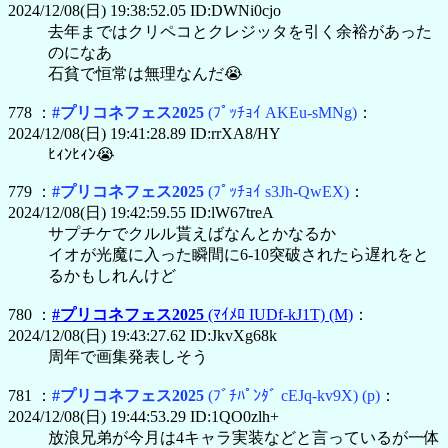
2024/12/08(日) 19:38:52.05 ID:DWNi0cjo
去年まではクリペコとクレジッタを引く余裕があった
のになあ
石貧で恒常は無理なんだ😭
778 ：
#プリコネフェス2025
(ﾌﾟｯﾁｮｲ AKEu-sMNg)
：
2024/12/08(日) 19:41:28.89 ID:rrXA8/HY
ﾋｨﾝﾋｨﾝ😭
779 ：
#プリコネフェス2025
(ﾌﾟｯﾁｮｲ s3Jh-QwEX)
：
2024/12/08(日) 19:42:59.55 ID:lW67treA
サプチケでクルル貰えばなんとかなるか
イオが光魔に入った瞬間に6-10突破されたら遅れをと
るかもしれんけど
780 ：
#プリコネフェス2025
(ﾏｲﾒﾛ IUDf-kJ1T)
(M)
：
2024/12/08(日) 19:43:27.62 ID:JkvXg68k
周年で画集発表しそう
781 ：
#プリコネフェス2025
(ﾌﾞﾁﾊﾟﾝﾀﾞ cEJq-kv9X)
(p)
：
2024/12/08(日) 19:44:53.29 ID:1QO0zlh+
放浪兄弟が今月は4キャラ実装などと言っているが一体