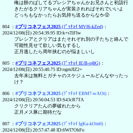
俺は餅のばしてるプレシアちゃんかお兄さんと初詣行
きたがるクリアちゃんが実装されればそれでいいよ
どっちもなかったらお気持ち送るからな🖕😡
804 ：
#プリコネフェス2025
(ﾌﾟｯﾁｮｲ MVf6-kZed)
：
2024/12/08(日) 20:54:39.95 ID:k+sTiFIw
プレシアとクリアはまたそれぞれ別の子たちと絡んで
可能性見せて欲しい気もするし
正月逃したら周年挟むのが悩ましいし
805 ：
#プリコネフェス2025
(ﾌﾟｯﾁｮｲ IE/B-oj8G)
：
2024/12/08(日) 20:55:40.75 ID:ogmJIZ2+
去年末は無料とガチャのスケジュールどんなやったっ
け？
806 ：
#プリコネフェス2025
(ﾌﾟｯﾁｮｲ EBM7-wAOt)
：
2024/12/08(日) 20:56:04.53 ID:S43cR7TA
クリクリアたんの夢破れたから
正月メス豚に期待だな
807 ：
#プリコネフェス2025
(ﾌﾟｯﾁｮｲ IgKa-kOm0)
：
2024/12/08(日) 20:57:47.48 ID:6WI7OhFo