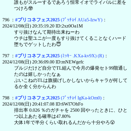
誰もがスルーするであろう恒常イオでライバルに差を
つけろ🤓
796 ：
#プリコネフェス2025
(ﾌﾟｯﾁｮｲ AUa5-IzwY)
：
2024/12/08(日) 20:35:19.20 ID:2xz0Oa1M
すり抜けなんて期待出来ねーわ
ウチは聖ユニが一度もすり抜けてくることなくハード
堕ちでゲットしたわ😇
797 ：
#プリコネフェス2025
(ﾐｯｷｰ .KXa-kv9X)
(R)
：
2024/12/08(日) 20:36:09.00 ID:mNEWgefc
ブルジだけど自分でTL組んで今月の爆発セト99階通し
たのは嬉しかったなぁ
ぷいこねのTLは旗揚げしかしないからキャラが何して
るか全く分からんわ
798 ：
#プリコネフェス2025
(ﾌﾟｯﾁｮｲ IgKa-kOm0)
：
2024/12/08(日) 20:41:07.08 ID:6WI7OhFo
排出率 0.026 ％のガチャを 2500 回やったときに、ひと
つ以上あたる確率は47.80%
大体1年で半分くらい取れるんだから十分やろ😤