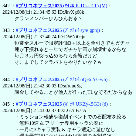
842 ：
#プリコネフェス2025
(ﾏｲﾒﾛ IUDf-kJ1T)
(M)
：
2024/12/08(日) 21:34:45.63 ID:JkvXg68k
クランメンバーひんひんおる？
843 ：
#プリコネフェス2025
(ﾌﾟｯﾁｮｲ sy/e-gprq)
：
2024/12/08(日) 21:37:40.74 ID:DWNi0cjo
恒常全スルーで限定評価B＋以上を全引きでもガチャ
運が下振れると一年でガチャ計画が崩壊するからな
毎月３万円突っ込めるなら余裕だけど
そこまでしてクラバトをやりたいか？ｗ
844 ：
#プリコネフェス2025
(ﾌﾟｯﾁｮｲ oQe6-YGwb)
：
2024/12/08(日) 21:42:30.03 ID:afrquqSg
課金してやることが他人が作ったTLなぞるだからなあ
845 ：
#プリコネフェス2025
(ｶﾞｯｻ UKZy-.5G3)
(d)
：
2024/12/08(日) 21:43:02.37 ID:LG7uB7rA
・ミッション報酬や復刻イベントでの石配布を絞る
・無料10連 & アリーナ専用キャラの廃止
・一月に3キャラ実装 & キャラ選定に遊びなし
・環境最前線になりたければ深域の石割必須