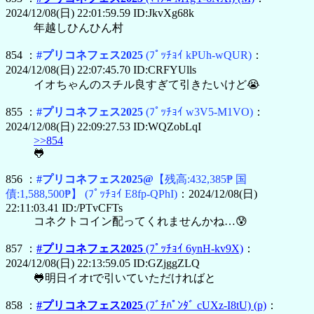
2024/12/08(日) 22:01:59.59 ID:JkvXg68k
年越しひんひん村
854 ：
#プリコネフェス2025
(ﾌﾟｯﾁｮｲ kPUh-wQUR)
：
2024/12/08(日) 22:07:45.70 ID:CRFYUlls
イオちゃんのスチル良すぎて引きたいけど😭
855 ：
#プリコネフェス2025
(ﾌﾟｯﾁｮｲ w3V5-M1VO)
：
2024/12/08(日) 22:09:27.53 ID:WQZobLqI
>>854
🐸
856 ：
#プリコネフェス2025@
【残高:432,385₱ 国
債:1,588,500₱】
(ﾌﾟｯﾁｮｲ E8fp-QPhI)
：2024/12/08(日)
22:11:03.41 ID:/PTvCFTs
コネクトコイン配ってくれませんかね…😰
857 ：
#プリコネフェス2025
(ﾌﾟｯﾁｮｲ 6ynH-kv9X)
：
2024/12/08(日) 22:13:59.05 ID:GZjggZLQ
🐸明日イオtで引いていただければと
858 ：
#プリコネフェス2025
(ﾌﾞﾁﾊﾟﾝﾀﾞ cUXz-I8tU)
(p)
：