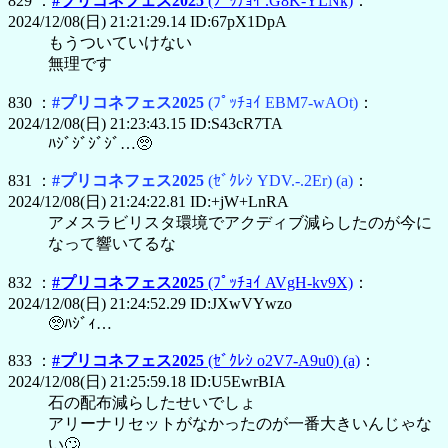
829 ：
#プリコネフェス2025
(ﾌﾟｯﾁｮｲ .G8K-YLNk)
：
2024/12/08(日) 21:21:29.14 ID:67pX1DpA
もうついていけない
無理です
830 ：
#プリコネフェス2025
(ﾌﾟｯﾁｮｲ EBM7-wAOt)
：
2024/12/08(日) 21:23:43.15 ID:S43cR7TA
ﾊｼﾞｼﾞｼﾞｼﾞ…🥺
831 ：
#プリコネフェス2025
(ｾﾞｸﾚｼ YDV.-.2Er)
(a)
：
2024/12/08(日) 21:24:22.81 ID:+jW+LnRA
アメスラビリスタ環境でアクディブ減らしたのが今に
なって響いてるな
832 ：
#プリコネフェス2025
(ﾌﾟｯﾁｮｲ AVgH-kv9X)
：
2024/12/08(日) 21:24:52.29 ID:JXwVYwzo
🥺ﾊｼﾞｨ…
833 ：
#プリコネフェス2025
(ｾﾞｸﾚｼ o2V7-A9u0)
(a)
：
2024/12/08(日) 21:25:59.18 ID:U5EwrBIA
石の配布減らしたせいでしょ
アリーナリセットがなかったのが一番大きいんじゃな
い🙄