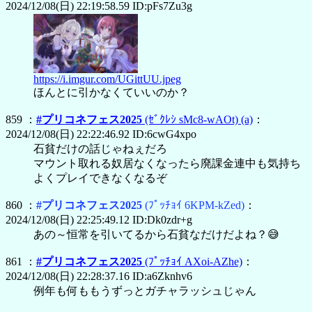
2024/12/08(日) 22:19:58.59 ID:pFs7Zu3g
https://i.imgur.com/UGittUU.jpeg
ほんとに引かなくていいのか？
859 ：
#プリコネフェス2025
(ｾﾞｸﾚｼ sMc8-wAOt)
(a)
：
2024/12/08(日) 22:22:46.92 ID:6cwG4xpo
石貧だけの話じゃねぇだろ
マウント取れる奴居なくなったら廃課金連中も気持ち
よくプレイできなくなるぞ
860 ：
#プリコネフェス2025
(ﾌﾟｯﾁｮｲ 6KPM-kZed)
：
2024/12/08(日) 22:25:49.12 ID:Dk0zdr+g
あの～恒常を引いてるから石貧なだけだよね？😅
861 ：
#プリコネフェス2025
(ﾌﾟｯﾁｮｲ AXoi-AZhe)
：
2024/12/08(日) 22:28:37.16 ID:a6Zknhv6
例年も何ももうずっとガチャラッシュじゃん