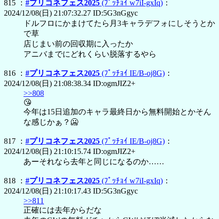
815 ：
#プリコネフェス2025
(ﾌﾟｯﾁｮｲ w7iI-gxIq)
：
2024/12/08(日) 21:07:32.27 ID:5G3nGgyc
ドルフロにかまけてたら月3キャラデフォにしそうとか
で草
店じまい前の回収期に入ったか
アニバまでにどれくらい脱落するやら
816 ：
#プリコネフェス2025
(ﾌﾟｯﾁｮｲ IE/B-oj8G)
：
2024/12/08(日) 21:08:38.34 ID:ogmJIZ2+
>>808
😘
今年は15日追加のキャラ最終日から無料開始とかそん
な感じかぁ？🥶
817 ：
#プリコネフェス2025
(ﾌﾟｯﾁｮｲ IE/B-oj8G)
：
2024/12/08(日) 21:10:15.74 ID:ogmJIZ2+
あーそれなら去年と同じになるのか……
818 ：
#プリコネフェス2025
(ﾌﾟｯﾁｮｲ w7iI-gxIq)
：
2024/12/08(日) 21:10:17.43 ID:5G3nGgyc
>>811
正確には去年からだな