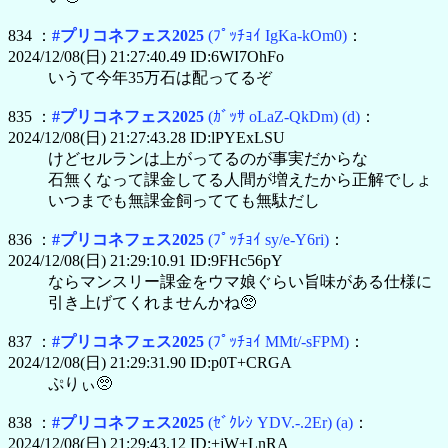
834 ：
#プリコネフェス2025
(ﾌﾟｯﾁｮｲ IgKa-kOm0)
：
2024/12/08(日) 21:27:40.49 ID:6WI7OhFo
いうて今年35万石は配ってるぞ
835 ：
#プリコネフェス2025
(ｶﾞｯｻ oLaZ-QkDm)
(d)
：
2024/12/08(日) 21:27:43.28 ID:lPYExLSU
けどセルランは上がってるのが事実だからな
石無くなって課金してる人間が増えたから正解でしょ
いつまでも無課金飼ってても無駄だし
836 ：
#プリコネフェス2025
(ﾌﾟｯﾁｮｲ sy/e-Y6ri)
：
2024/12/08(日) 21:29:10.91 ID:9FHc56pY
ならマンスリー課金をウマ娘ぐらい旨味がある仕様に
引き上げてくれませんかね🥺
837 ：
#プリコネフェス2025
(ﾌﾟｯﾁｮｲ MMt/-sFPM)
：
2024/12/08(日) 21:29:31.90 ID:p0T+CRGA
ぷりぃ🥺
838 ：
#プリコネフェス2025
(ｾﾞｸﾚｼ YDV.-.2Er)
(a)
：
2024/12/08(日) 21:29:43.12 ID:+jW+LnRA