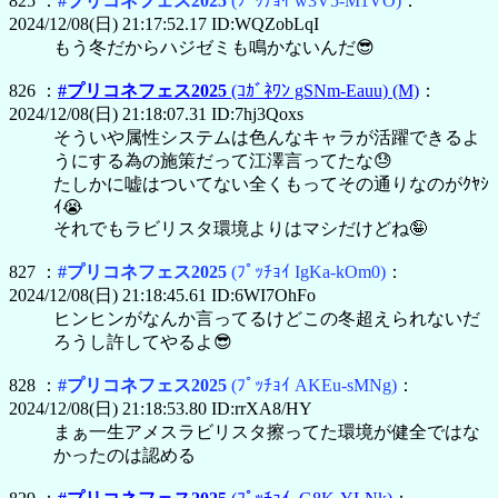
825 ：
#プリコネフェス2025
(ﾌﾟｯﾁｮｲ w3V5-M1VO)
：
2024/12/08(日) 21:17:52.17 ID:WQZobLqI
もう冬だからハジゼミも鳴かないんだ😎
826 ：
#プリコネフェス2025
(ｺｶﾞﾈﾜﾝ gSNm-Eauu)
(M)
：
2024/12/08(日) 21:18:07.31 ID:7hj3Qoxs
そういや属性システムは色んなキャラが活躍できるよ
うにする為の施策だって江澤言ってたな😓
たしかに嘘はついてない全くもってその通りなのがｸﾔｼ
ｲ😭
それでもラビリスタ環境よりはマシだけどね🤪
827 ：
#プリコネフェス2025
(ﾌﾟｯﾁｮｲ IgKa-kOm0)
：
2024/12/08(日) 21:18:45.61 ID:6WI7OhFo
ヒンヒンがなんか言ってるけどこの冬超えられないだ
ろうし許してやるよ😎
828 ：
#プリコネフェス2025
(ﾌﾟｯﾁｮｲ AKEu-sMNg)
：
2024/12/08(日) 21:18:53.80 ID:rrXA8/HY
まぁ一生アメスラビリスタ擦ってた環境が健全ではな
かったのは認める