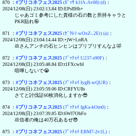
870 ：
#プリコネフェス2025
(ｶﾞｯｻ k1fA-Av08)
(d)
：
2024/12/08(日) 23:02:13.84 ID:EPsflHh+
じゃあゴミ参考にした貴様の石の数と所持キャラと
PKR貼れ🤪
871 ：
#プリコネフェス2025
(ｾﾞｸﾚｼ wOxZ-.2Er)
(a)
：
2024/12/08(日) 23:04:14.44 ID:+jW+LnRA
💩さんアンチの石ヒンヒンはプリプリすんなよ🤣
872 ：
#プリコネフェス2025
(ﾌﾟｯﾁｮｲ U237-s90F)
：
2024/12/08(日) 23:05:48.84 ID:t1FXcwbI
喧嘩しないで😭
873 ：
#プリコネフェス2025
(ﾌﾟｯﾁｮｲ IygB-wQUR)
：
2024/12/08(日) 23:05:59.06 ID:CRFYUlls
さてと討伐証60枚消化しますか😎
874 ：
#プリコネフェス2025
(ﾌﾟｯﾁｮｲ IgKa-kOm0)
：
2024/12/08(日) 23:07:39.85 ID:6WI7OhFo
💩信者の俺は40万石あるぜ😎
875 ：
#プリコネフェス2025
(ﾌﾟｯﾁｮｲ EBM7-2v1L)
：