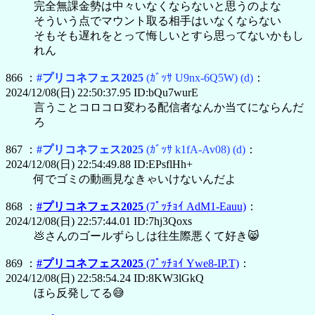
完全無課金勢は中々いなくならないと思うのよな
そういう点でマウント取る相手はいなくならない
そもそも遅れをとって悔しいとすら思ってないかもし
れん
866 ：
#プリコネフェス2025
(ｶﾞｯｻ U9nx-6Q5W)
(d)
：
2024/12/08(日) 22:50:37.95 ID:bQu7wurE
言うことコロコロ変わる配信者なんか当てにならんだ
ろ
867 ：
#プリコネフェス2025
(ｶﾞｯｻ k1fA-Av08)
(d)
：
2024/12/08(日) 22:54:49.88 ID:EPsflHh+
何でゴミの動画見なきゃいけないんだよ
868 ：
#プリコネフェス2025
(ﾌﾟｯﾁｮｲ AdM1-Eauu)
：
2024/12/08(日) 22:57:44.01 ID:7hj3Qoxs
💩さんのゴールずらしは往生際悪くて好き😸
869 ：
#プリコネフェス2025
(ﾌﾟｯﾁｮｲ Ywe8-IP.T)
：
2024/12/08(日) 22:58:54.24 ID:8KW3lGkQ
ほら反発してる😅