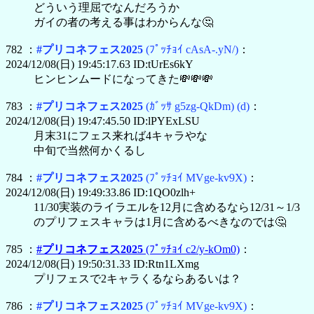
どういう理屈でなんだろうか
ガイの者の考える事はわからんな🤔
782 ：
#プリコネフェス2025
(ﾌﾟｯﾁｮｲ cAsA-.yN/)
：
2024/12/08(日) 19:45:17.63 ID:tUrEs6kY
ヒンヒンムードになってきた💸💸💸
783 ：
#プリコネフェス2025
(ｶﾞｯｻ g5zg-QkDm)
(d)
：
2024/12/08(日) 19:47:45.50 ID:lPYExLSU
月末31にフェス来れば4キャラやな
中旬で当然何かくるし
784 ：
#プリコネフェス2025
(ﾌﾟｯﾁｮｲ MVge-kv9X)
：
2024/12/08(日) 19:49:33.86 ID:1QO0zlh+
11/30実装のライラエルを12月に含めるなら12/31～1/3
のプリフェスキャラは1月に含めるべきなのでは🤔
785 ：
#プリコネフェス2025
(ﾌﾟｯﾁｮｲ c2/y-kOm0)
：
2024/12/08(日) 19:50:31.33 ID:Rtn1LXmg
プリフェスで2キャラくるならあるいは？
786 ：
#プリコネフェス2025
(ﾌﾟｯﾁｮｲ MVge-kv9X)
：