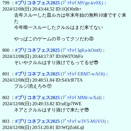
799 ：
#プリコネフェス2025
(ﾌﾟｯﾁｮｲ MVge-kv9X)
：
2024/12/08(日) 20:43:44.52 ID:1QO0zlh+
去年スルーした皿ルカは年末年始の無料10連ですぐ来
た
今年唯一スルーしたクルルはまだ来てない
やっぱこのゲームの🐰ってクソだわ😡
800 ：
#プリコネフェス2025
(ﾌﾟｯﾁｮｲ IgKa-kOm0)
：
2024/12/08(日) 20:44:17.97 ID:6WI7OhFo
そいやクルルはすり抜けでもってるぜ😎
801 ：
#プリコネフェス2025
(ﾌﾟｯﾁｮｲ EBM7-wAOt)
：
2024/12/08(日) 20:48:51.84 ID:S43cR7TA
ブルジ消えろ🖕🥺
802 ：
#プリコネフェス2025
(ﾌﾟｯﾁｮｲ MMt/-wXaI)
：
2024/12/08(日) 20:49:33.82 ID:uEjp7fWE
ネアとクルルはすり抜けで来たぞ😎
803 ：
#プリコネフェス2025
(ﾌﾟｯﾁｮｲ w3V5-M1VO)
：
2024/12/08(日) 20:51:20.81 ID:WQZobLqI