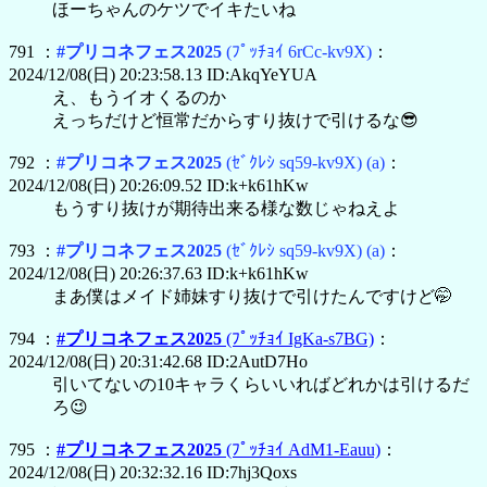
ほーちゃんのケツでイキたいね
791 ：
#プリコネフェス2025
(ﾌﾟｯﾁｮｲ 6rCc-kv9X)
：
2024/12/08(日) 20:23:58.13 ID:AkqYeYUA
え、もうイオくるのか
えっちだけど恒常だからすり抜けで引けるな😎
792 ：
#プリコネフェス2025
(ｾﾞｸﾚｼ sq59-kv9X)
(a)
：
2024/12/08(日) 20:26:09.52 ID:k+k61hKw
もうすり抜けが期待出来る様な数じゃねえよ
793 ：
#プリコネフェス2025
(ｾﾞｸﾚｼ sq59-kv9X)
(a)
：
2024/12/08(日) 20:26:37.63 ID:k+k61hKw
まあ僕はメイド姉妹すり抜けで引けたんですけど🤭
794 ：
#プリコネフェス2025
(ﾌﾟｯﾁｮｲ IgKa-s7BG)
：
2024/12/08(日) 20:31:42.68 ID:2AutD7Ho
引いてないの10キャラくらいいればどれかは引けるだ
ろ😉
795 ：
#プリコネフェス2025
(ﾌﾟｯﾁｮｲ AdM1-Eauu)
：
2024/12/08(日) 20:32:32.16 ID:7hj3Qoxs