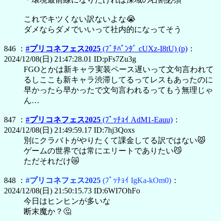
これでキツくない訳ないよな😭
ダメならダメでいいって社内的になってそう
846 ：
#プリコネフェス2025
(ﾌﾞﾁﾊﾟﾝﾀﾞ cUXz-I8tU)
(p)
：
2024/12/08(日) 21:47:28.01 ID:pFs7Zu3g
FGOとかは新キャラ実装ペース遅いって文句言われて
るしここも新キャラ渋滞してるってレスもあったのに
早かったら早かったで文句言われるってもう無理じゃ
ん…
847 ：
#プリコネフェス2025
(ﾌﾟｯﾁｮｲ AdM1-Eauu)
：
2024/12/08(日) 21:49:59.17 ID:7hj3Qoxs
別にクラバトがやりたくて課金してる訳ではない😾
ゲームの世界では常にエリートでありたい😼
ただそれだけ😿
848 ：
#プリコネフェス2025
(ﾌﾟｯﾁｮｲ IgKa-kOm0)
：
2024/12/08(日) 21:50:15.73 ID:6WI7OhFo
今日はヒンヒンが多いな
断末魔か？🤔