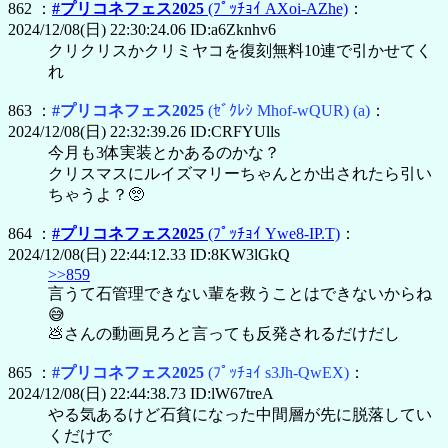
862 ：
#プリコネフェス2025
(ﾌﾟｯﾁｮｲ AXoi-AZhe)
：
2024/12/08(日) 22:30:24.06 ID:a6Zknhv6
クリクリスかクリミヤコを復刻無料10連で引かせてく
れ
863 ：
#プリコネフェス2025
(ｾﾞｸﾚｼ Mhof-wQUR)
(a)
：
2024/12/08(日) 22:32:39.26 ID:CRFYUlls
今月も3体実装とかあるのかな？
クリスマスにルイズマリーちゃんとか出されたら引い
ちゃうよ？🥺
864 ：
#プリコネフェス2025
(ﾌﾟｯﾁｮｲ Ywe8-IP.T)
：
2024/12/08(日) 22:44:12.33 ID:8KW3lGkQ
>>859
言うて石管理できない輩を救うことはできないからね
😅
💩さんの動画見ろと言っても反発されるだけだし
865 ：
#プリコネフェス2025
(ﾌﾟｯﾁｮｲ s3Jh-QwEX)
：
2024/12/08(日) 22:44:38.73 ID:lW67treA
やる気あるけど石貧になった中間層が先に脱落してい
くだけで