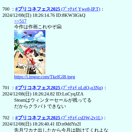
700 ：
#プリコネフェス2025
(ﾌﾟｯﾁｮｲ Ywe8-IP.T)
：
2024/12/08(日) 18:26:14.76 ID:8KW3lGkQ
>>517
今作は作画これやぞ🤗
https://i.imgur.com/TkeIGI8.jpeg
701 ：
#プリコネフェス2025
(ﾌﾟｯﾁｮｲ oLdQ-o3Nq)
：
2024/12/08(日) 18:26:24.82 ID:LnCyqJZA
Steamはウィンターセールが残ってる
だからクラバトできない
702 ：
#プリコネフェス2025
(ﾌﾟｯﾁｮｲ csDW-2v1L)
：
2024/12/08(日) 18:26:40.41 ID:n9ddYu2I
先月ワカナ出したから今月は助けてくれよな