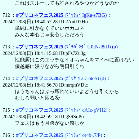
これはスルーしても許されるやつかどうなのか
712 ：
#プリコネフェス2025
(ﾌﾟｯﾁｮｲ IgKa-s7BG)
：
2024/12/08(日) 18:40:57.28 ID:2AutD7Ho
単純に引かなくていいポカコネ
みんな本心じゃ安心しただろう
713 ：
#プリコネフェス2025
(ﾌﾞﾁﾊﾟﾝﾀﾞ U0rN-I8tU)
(p)
：
2024/12/08(日) 18:41:15.68 ID:pFs7Zu3g
性能厨はこのエッチなイオちゃんをマイぺに置けない
優越感に浸りながら明日引くわ
714 ：
#プリコネフェス2025
(ｶﾞｯｻ Y2.c-otoS)
(d)
：
2024/12/08(日) 18:41:56.78 ID:mrqmVDtc
ほうちゃんはぶっ壊れでいいよどうせ引くから
むしろ弱いと困る🥺
715 ：
#プリコネフェス2025
(ﾌﾟｯﾁｮｲ cAIz-gVH2)
：
2024/12/08(日) 18:42:59.18 ID:gS/tSqPo
フェスはもう月跨がない感じか
716 ：
#プリコネフェス2025
(ﾌﾟｯﾁｮｲ or4b-.7/P)
：