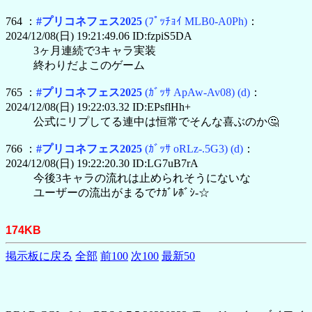
764 ：
#プリコネフェス2025
(ﾌﾟｯﾁｮｲ MLB0-A0Ph)
：
2024/12/08(日) 19:21:49.06 ID:fzpiS5DA
3ヶ月連続で3キャラ実装
終わりだよこのゲーム
765 ：
#プリコネフェス2025
(ｶﾞｯｻ ApAw-Av08)
(d)
：
2024/12/08(日) 19:22:03.32 ID:EPsflHh+
公式にリプしてる連中は恒常でそんな喜ぶのか🤔
766 ：
#プリコネフェス2025
(ｶﾞｯｻ oRLz-.5G3)
(d)
：
2024/12/08(日) 19:22:20.30 ID:LG7uB7rA
今後3キャラの流れは止められそうにないな
ユーザーの流出がまるでﾅｶﾞﾚﾎﾞｼ-☆
174KB
掲示板に戻る
全部
前100
次100
最新50