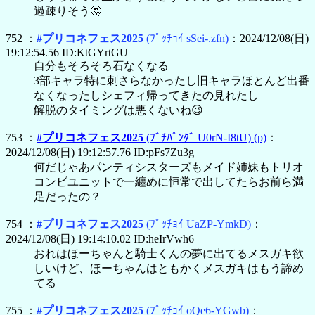
過疎りそう🤔
752 ：
#プリコネフェス2025
(ﾌﾟｯﾁｮｲ sSei-.zfn)
：2024/12/08(日)
19:12:54.56 ID:KtGYrtGU
自分もそろそろ石なくなる
3部キャラ特に刺さらなかったし旧キャラほとんど出番
なくなったしシェフィ帰ってきたの見れたし
解脱のタイミングは悪くないね😉
753 ：
#プリコネフェス2025
(ﾌﾞﾁﾊﾟﾝﾀﾞ U0rN-I8tU)
(p)
：
2024/12/08(日) 19:12:57.76 ID:pFs7Zu3g
何だじゃあパンティシスターズもメイド姉妹もトリオ
コンビユニットで一纏めに恒常で出してたらお前ら満
足だったの？
754 ：
#プリコネフェス2025
(ﾌﾟｯﾁｮｲ UaZP-YmkD)
：
2024/12/08(日) 19:14:10.02 ID:heIrVwh6
おれはほーちゃんと騎士くんの夢に出てるメスガキ欲
しいけど、ほーちゃんはともかくメスガキはもう諦め
てる
755 ：
#プリコネフェス2025
(ﾌﾟｯﾁｮｲ oQe6-YGwb)
：