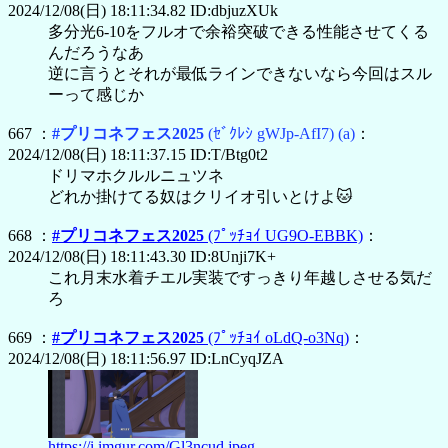
2024/12/08(日) 18:11:34.82 ID:dbjuzXUk
多分光6-10をフルオで余裕突破できる性能させてくる
んだろうなあ
逆に言うとそれが最低ラインできないなら今回はスル
ーって感じか
667 ：
#プリコネフェス2025
(ｾﾞｸﾚｼ gWJp-AfI7)
(a)
：
2024/12/08(日) 18:11:37.15 ID:T/Btg0t2
ドリマホクルルニュツネ
どれか掛けてる奴はクリイオ引いとけよ🐱
668 ：
#プリコネフェス2025
(ﾌﾟｯﾁｮｲ UG9O-EBBK)
：
2024/12/08(日) 18:11:43.30 ID:8Unji7K+
これ月末水着チエル実装ですっきり年越しさせる気だ
ろ
669 ：
#プリコネフェス2025
(ﾌﾟｯﾁｮｲ oLdQ-o3Nq)
：
2024/12/08(日) 18:11:56.97 ID:LnCyqJZA
https://i.imgur.com/Gl3ncud.jpeg