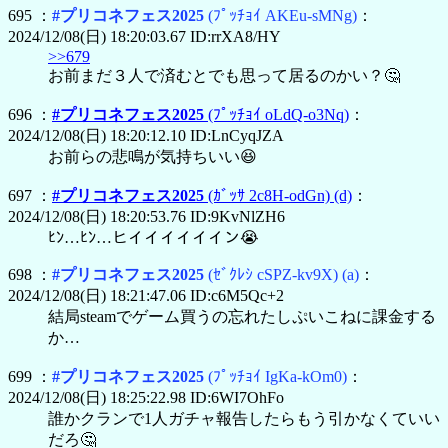
695 ：
#プリコネフェス2025
(ﾌﾟｯﾁｮｲ AKEu-sMNg)
：
2024/12/08(日) 18:20:03.67 ID:rrXA8/HY
>>679
お前まだ３人で済むとでも思って居るのかい？🤔
696 ：
#プリコネフェス2025
(ﾌﾟｯﾁｮｲ oLdQ-o3Nq)
：
2024/12/08(日) 18:20:12.10 ID:LnCyqJZA
お前らの悲鳴が気持ちいい😆
697 ：
#プリコネフェス2025
(ｶﾞｯｻ 2c8H-odGn)
(d)
：
2024/12/08(日) 18:20:53.76 ID:9KvNlZH6
ﾋﾝ…ﾋﾝ…ヒイイイイイイン😭
698 ：
#プリコネフェス2025
(ｾﾞｸﾚｼ cSPZ-kv9X)
(a)
：
2024/12/08(日) 18:21:47.06 ID:c6M5Qc+2
結局steamでゲーム買うの忘れたしぷいこねに課金する
か…
699 ：
#プリコネフェス2025
(ﾌﾟｯﾁｮｲ IgKa-kOm0)
：
2024/12/08(日) 18:25:22.98 ID:6WI7OhFo
誰かクランで1人ガチャ報告したらもう引かなくていい
だろ🤔