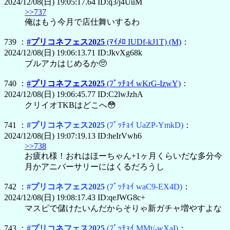
2024/12/08(日) 19:05:17.64 ID:q3/j4UuM
>>737
俺はもう今月で店仕舞いするわ
739 ：
#プリコネフェス2025
(ﾏｲﾒﾛ IUDf-kJ1T)
(M)
：
2024/12/08(日) 19:06:13.71 ID:JkvXg68k
ブルアカはじめるか🥺
740 ：
#プリコネフェス2025
(ﾌﾟｯﾁｮｲ wKrG-IzwY)
：
2024/12/08(日) 19:06:45.77 ID:C2lwJzhA
クリイオTKBはどこへ😳
741 ：
#プリコネフェス2025
(ﾌﾟｯﾁｮｲ UaZP-YmkD)
：
2024/12/08(日) 19:07:19.13 ID:heIrVwh6
>>738
お疲れ様！おれはほーちゃん+1ヶ月くらいだな多分今
月かアニバーサリーにはくるだろうし
742 ：
#プリコネフェス2025
(ﾌﾟｯﾁｮｲ waC9-EX4D)
：
2024/12/08(日) 19:08:17.43 ID:qeJWG8c+
マスピで儲けたいんだからそりゃ新ガチャ増やすよな
743 ：
#プリコネフェス2025
(ﾌﾟｯﾁｮｲ MMt/-wXaI)
：