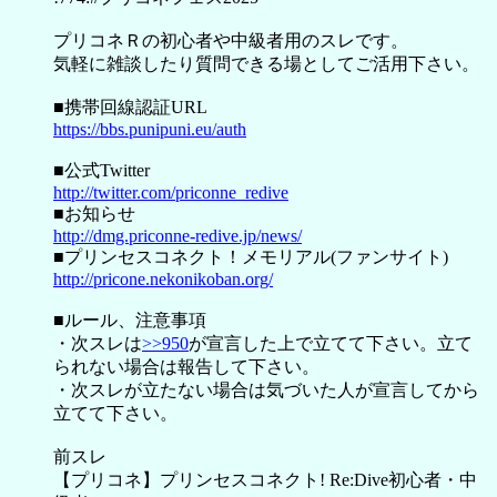
プリコネＲの初心者や中級者用のスレです。
気軽に雑談したり質問できる場としてご活用下さい。
■携帯回線認証URL
https://bbs.punipuni.eu/auth
■公式Twitter
http://twitter.com/priconne_redive
■お知らせ
http://dmg.priconne-redive.jp/news/
■プリンセスコネクト！メモリアル(ファンサイト)
http://pricone.nekonikoban.org/
■ルール、注意事項
・次スレは
>>950
が宣言した上で立てて下さい。立て
られない場合は報告して下さい。
・次スレが立たない場合は気づいた人が宣言してから
立てて下さい。
前スレ
【プリコネ】プリンセスコネクト! Re:Dive初心者・中