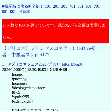
■掲示板に戻る■
全部
1-
101-
201-
301-
401-
501-
601-
701-
801-
901-
最新50
レス数が1000を超えています。残念ながら全部は表示しま
せん。
【プリコネ】プリンセスコネクト! Re:Dive初心
者・中級者スレpart177
1 ：
#プリコネフェス2025
(ﾌﾟｯﾁｮｲ IgKa-kOm0)
：
2024/12/06(金) 18:30:40.93 ID:1JIORI0I
!nonushi
!pucchoy
!nomouse
!ideology:democracy
!tlv:5
!vpnlv:255
!extendkick:7
!774:#プリコネフェス2025