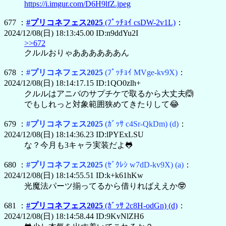
https://i.imgur.com/D6H9lfZ.jpeg
677 ：
#プリコネフェス2025
(ﾌﾟｯﾁｮｲ csDW-2v1L)
：
2024/12/08(日) 18:13:45.00 ID:n9ddYu2I
>>672
クルルおりゃああああああん
678 ：
#プリコネフェス2025
(ﾌﾟｯﾁｮｲ MVge-kv9X)
：
2024/12/08(日) 18:14:17.15 ID:1QO0zlh+
クルルはアニバのサプチケで取るから大丈夫🙆
でもしれっと対象範囲狭めてきたりして😂
679 ：
#プリコネフェス2025
(ｶﾞｯｻ c4Sr-QkDm)
(d)
：
2024/12/08(日) 18:14:36.23 ID:lPYExLSU
な？今月も3キャラ実装だよ🐸
680 ：
#プリコネフェス2025
(ｾﾞｸﾚｼ w7dD-kv9X)
(a)
：
2024/12/08(日) 18:14:55.51 ID:k+k61hKw
光魔法パーツ揃ってるから借りればええか🤓
681 ：
#プリコネフェス2025
(ｶﾞｯｻ 2c8H-odGn)
(d)
：
2024/12/08(日) 18:14:58.44 ID:9KvNlZH6