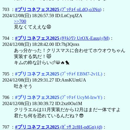
703 ：
#プリコネフェス2025
(ﾌﾟｯﾁｮｲ oLdQ-o3Nq)
：
2024/12/08(日) 18:26:57.59 ID:LnCyqJZA
>>700
見なくてええな😧
704 ：
#プリコネフェス2025
(ﾀﾏﾑｼﾜﾝ UrOX-Eauu)
(M)
：
2024/12/08(日) 18:28:42.00 ID:7hj3Qoxs
あっ分かった！クリスマスに合わせてホウオウちゃん
実装する気だ！😾
キムの粋な計らい🍗😸🔥🐤
705 ：
#プリコネフェス2025
(ﾌﾟｯﾁｮｲ EBM7-2v1L)
：
2024/12/08(日) 18:29:31.27 ID:AnsKUmUA
吐きそう
706 ：
#プリコネフェス2025
(ﾌﾟｯﾁｮｲ UcyM-IzwY)
：
2024/12/08(日) 18:30:39.72 ID:2xz0Oa1M
クリラエルは11月実装だから12月はまだ一体ですよ
君たち何を恐れているんだね？😎
707 ：
#プリコネフェス2025
(ｶﾞｯｻ 2c8H-odGn)
(d)
：