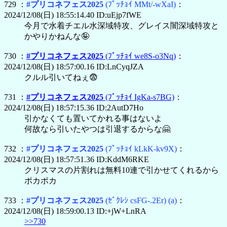
729 ：
#プリコネフェス2025
(ﾌﾟｯﾁｮｲ MMt/-wXaI)
：
2024/12/08(日) 18:55:14.40 ID:uEjp7fWE
今月で水着チエル水深域特攻、グレイス闇深域特攻と
かやりかねんな🤪
730 ：
#プリコネフェス2025
(ﾌﾟｯﾁｮｲ we8S-o3Nq)
：
2024/12/08(日) 18:57:00.16 ID:LnCyqJZA
クルル引いてねぇ😨
731 ：
#プリコネフェス2025
(ﾌﾟｯﾁｮｲ IgKa-s7BG)
：
2024/12/08(日) 18:57:15.36 ID:2AutD7Ho
引かなくても置いてかれる事はないよ
何故なら引いたやつは引退するからな🤗
732 ：
#プリコネフェス2025
(ﾌﾟｯﾁｮｲ kLkK-kv9X)
：
2024/12/08(日) 18:57:51.36 ID:KddM6RKE
クリスマスの片割れは無料10連で引かせてくれるから
ポカポカ
733 ：
#プリコネフェス2025
(ｾﾞｸﾚｼ csFG-.2Er)
(a)
：
2024/12/08(日) 18:59:00.13 ID:+jW+LnRA
>>730