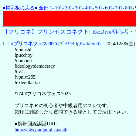
■掲示板に戻る■
全部
1-
101-
201-
301-
401-
501-
601-
701-
801-
【プリコネ】プリンセスコネクト! Re:Dive初心者・中
1 ：
#プリコネフェス2025
(ﾌﾟｯﾁｮｲ IgKa-kOm0)
：2024/12/06(金) 
!nonushi
!pucchoy
!nomouse
!ideology:democracy
!tlv:5
!vpnlv:255
!extendkick:7
!774:#プリコネフェス2025
プリコネＲの初心者や中級者用のスレです。
気軽に雑談したり質問できる場としてご活用下さい。
■携帯回線認証URL
https://bbs.punipuni.eu/auth