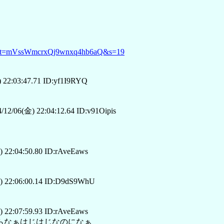
820?t=mVssWmcrxQj9wnxq4hb6aQ&s=19
 22:03:47.71 ID:yf1I9RYQ
12/06(金) 22:04:12.64 ID:v91Oipis
 22:04:50.80 ID:rAveEaws
) 22:06:00.14 ID:D9dS9WhU
 22:07:59.93 ID:rAveEaws
らなぁはじはじなのになぁ