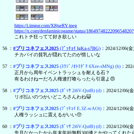
https://i.imgur.com/X8jseRY.jpeg
https://x.com/denfaminicogame/status/1864974822209654
これトチ狂ってて好き欲しい
56 ：
#プリコネフェス2025
(ﾌﾟｯﾁｮｲ IgKa-s7BG)
：2024/12/06(金)
チカパイの貧乳が隠れてたのが惜しいな
57 ：
#プリコネフェス2025
(ｽｳｼﾞﾉｵﾄﾓﾀﾞﾁ 6Xee-sMNg)
(h)
：2024/
正月から周年イベントラッシュを耐える石？
有るわけねーだろ人権連打喰らったら引退よ😠
58 ：
#プリコネフェス2025
(ｶﾞｯｻ 2i6V-QutB)
(d)
：2024/12/06(金)
リボ払いのつかいどころさんわね😺
59 ：
#プリコネフェス2025
(ﾌﾟｯﾁｮｲ E.3Z-wAOt)
：2024/12/06(金
人権ラッシュに震えるがいい🥺
60 ：
#プリコネフェス2025
(ｶﾞｯｻ 2i6V-QutB)
(d)
：2024/12/06(金)
先月なかったから年末年始無料300連とかやってくれた