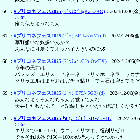
66 ：
#プリコネフェス2025
(ﾌﾟｯﾁｮｲ IgKa-s7BG)
：2024/12/06(金)
>>65
俺も似たようなもん
67 ：
#プリコネフェス2025
(ｶﾞｯｻ 6IGi-IzwY)
(d)
：2024/12/06(金)
草野嫌いな奴多いんか？
あんなに可愛くてオッパイ大きいのに🥺
68 ：
#プリコネフェス2025
(ﾌﾟｯﾁｮｲ s3Jh-QwEX)
：2024/12/06(金
今年の天井は
バレシズ エリス アネモネ ドリマホ ネラ ワカナ
クリラエルはまだおはガチャ粘り、でも石は増えてるぞ
69 ：
#プリコネフェス2025
(ｶﾞｯｻ E75/-.5G3)
(d)
：2024/12/06(金) 
みんなよくそんなちゃんと覚えてんな
天井した数なんて一々記録しちゃいないぜ悲しくなるだ
70 ：
#プリコネフェス2025
🐔
(ﾌﾟｯﾁｮｲ csDW-2v1L)
：2024/12/06
>>62
エリスで200＋120、ウニ、ドリマホ、復刻リゼロ
でもそれ以外で150～180が結構あってきつかった