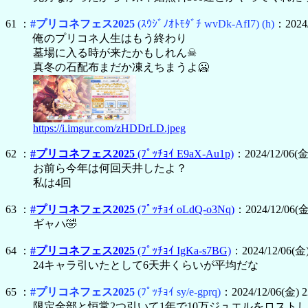
61 ：
#プリコネフェス2025
(ｽｳｼﾞﾉｵﾄﾓﾀﾞﾁ wvDk-AfI7)
(h)
：2024/
俺のプリコネ人生はもう終わり
墓場に入る時が来たかもしれん☠
真冬の石配布まだか凍えちまうよ🥶
https://i.imgur.com/zHDDrLD.jpeg
62 ：
#プリコネフェス2025
(ﾌﾟｯﾁｮｲ E9aX-Au1p)
：2024/12/06(金
お前ら今年は何回天井したよ？
私は4回
63 ：
#プリコネフェス2025
(ﾌﾟｯﾁｮｲ oLdQ-o3Nq)
：2024/12/06(金)
ギャハ🤣
64 ：
#プリコネフェス2025
(ﾌﾟｯﾁｮｲ IgKa-s7BG)
：2024/12/06(金)
24キャラ引いたとして6天井くらいが平均だな
65 ：
#プリコネフェス2025
(ﾌﾟｯﾁｮｲ sy/e-gprq)
：2024/12/06(金) 2
限定全部と恒常2つ引いて1年で10万ジュエルをロスト