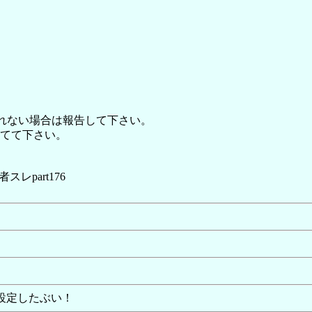
れない場合は報告して下さい。
てて下さい。
レpart176
に設定したぶい！