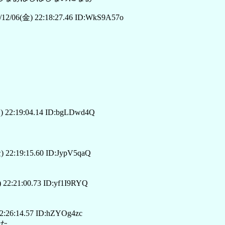
12/06(金) 22:18:27.46 ID:WkS9A57o
) 22:19:04.14 ID:bgLDwd4Q
 22:19:15.60 ID:JypV5qaQ
 22:21:00.73 ID:yf1I9RYQ
2:26:14.57 ID:hZYOg4zc
した