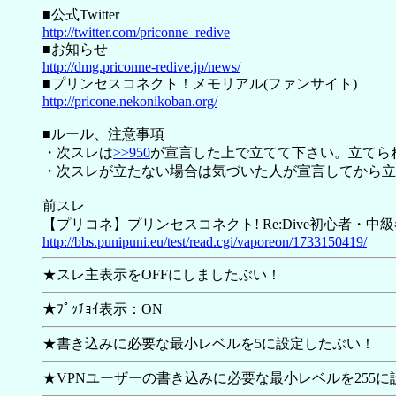
■公式Twitter
http://twitter.com/priconne_redive
■お知らせ
http://dmg.priconne-redive.jp/news/
■プリンセスコネクト！メモリアル(ファンサイト)
http://pricone.nekonikoban.org/
■ルール、注意事項
・次スレは
>>950
が宣言した上で立てて下さい。立てら
・次スレが立たない場合は気づいた人が宣言してから立
前スレ
【プリコネ】プリンセスコネクト! Re:Dive初心者・中級者ス
http://bbs.punipuni.eu/test/read.cgi/vaporeon/1733150419/
★スレ主表示をOFFにしましたぶい！
★ﾌﾟｯﾁｮｲ表示：ON
★書き込みに必要な最小レベルを5に設定したぶい！
★VPNユーザーの書き込みに必要な最小レベルを255