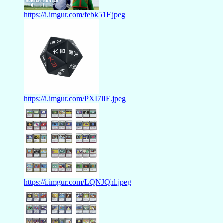
https://i.imgur.com/febk51F.jpeg
https://i.imgur.com/PXI7lIE.jpeg
https://i.imgur.com/LQNJQhl.jpeg