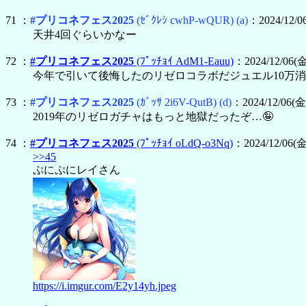
71 ：
#プリコネフェス2025
(ｾﾞｸﾚｼ cwhP-wQUR)
(a)
：2024/12/06
天井4回ぐらいかなー
72 ：
#プリコネフェス2025
(ﾌﾟｯﾁｮｲ AdM1-Eauu)
：2024/12/06(金
今年で引いて後悔したのリゼロコラボだジュエル10万
73 ：
#プリコネフェス2025
(ｶﾞｯｻ 2i6V-QutB)
(d)
：2024/12/06(金)
2019年のリゼロガチャはもっと地獄だったぞ…🤪
74 ：
#プリコネフェス2025
(ﾌﾟｯﾁｮｲ oLdQ-o3Nq)
：2024/12/06(金)
>>45
ぷにぷにレイさん
https://i.imgur.com/E2y14yh.jpeg