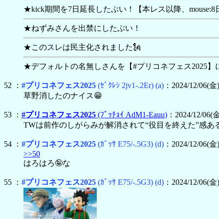
★kick期間を7日延長したぶい！【本レス以降、mouse
★ねずみさんを出禁にしたぶい！
★このスレは民主化されました🗽
★デフォルトの名無しさんを【
#プリコネフェス2025
52 ：
#プリコネフェス2025
(ｾﾞｸﾚｼ 2jv1-.2Er)
(a)
：2024/12/06(金)
草野消したのナイス😁
53 ：
#プリコネフェス2025
(ﾌﾟｯﾁｮｲ AdM1-Eauu)
：2024/12/06(金
TWは前作のしがらみが解消されて“役目を終えた”感あ
54 ：
#プリコネフェス2025
(ｶﾞｯｻ E75/-.5G3)
(d)
：2024/12/06(金) 
>>50
はろはろ🤪な
55 ：
#プリコネフェス2025
(ｶﾞｯｻ E75/-.5G3)
(d)
：2024/12/06(金) 