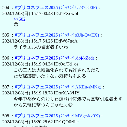
504 ：
#プリコネフェス2025
(ﾌﾟｯﾁｮｲ U237-s90F)
：
2024/12/08(日) 15:17:00.48 ID:t1FXcwbI
>>502
😡
505 ：
#プリコネフェス2025
(ﾌﾟｯﾁｮｲ s3Jh-QwEX)
：
2024/12/08(日) 15:17:54.26 ID:lW67treA
ライラエルの被害者多いわ
506 ：
#プリコネフェス2025
(ﾌﾟｯﾁｮｲ .doj-kZed)
：
2024/12/08(日) 15:19:04.34 ID:Oq/Td+os
この二人は大幅強化されても許されるだろ
ただ秘跡使いたくない気持ちもある
507 ：
#プリコネフェス2025
(ﾌﾟｯﾁｮｲ AKEu-sMNg)
：
2024/12/08(日) 15:19:18.78 ID:rrXA8/HY
今年中盤からのおりゅ煽りは何処でも直撃引退者出す
から気軽に撃つんじゃねぇ😠
508 ：
#プリコネフェス2025
(ﾌﾟｯﾁｮｲ MVge-kv9X)
：
2024/12/08(日) 15:20:28.62 ID:1QO0zlh+