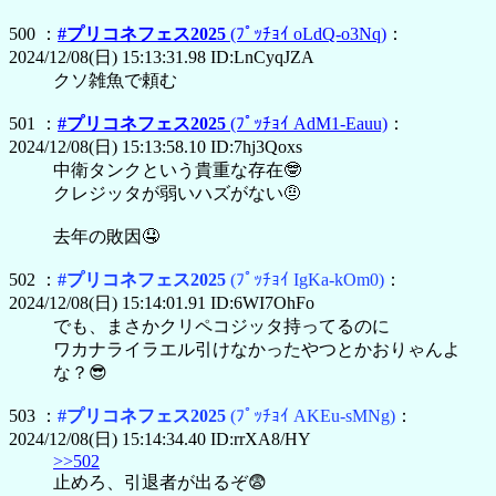
500 ：
#プリコネフェス2025
(ﾌﾟｯﾁｮｲ oLdQ-o3Nq)
：
2024/12/08(日) 15:13:31.98 ID:LnCyqJZA
クソ雑魚で頼む
501 ：
#プリコネフェス2025
(ﾌﾟｯﾁｮｲ AdM1-Eauu)
：
2024/12/08(日) 15:13:58.10 ID:7hj3Qoxs
中衛タンクという貴重な存在🤓
クレジッタが弱いハズがない🤨
去年の敗因🤤
502 ：
#プリコネフェス2025
(ﾌﾟｯﾁｮｲ IgKa-kOm0)
：
2024/12/08(日) 15:14:01.91 ID:6WI7OhFo
でも、まさかクリペコジッタ持ってるのに
ワカナライラエル引けなかったやつとかおりゃんよ
な？😎
503 ：
#プリコネフェス2025
(ﾌﾟｯﾁｮｲ AKEu-sMNg)
：
2024/12/08(日) 15:14:34.40 ID:rrXA8/HY
>>502
止めろ、引退者が出るぞ😨