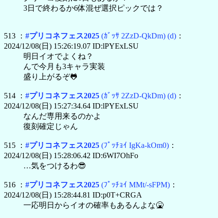
3日で終わるか6体混ぜ選択ピックでは？
513 ：
#プリコネフェス2025
(ｶﾞｯｻ 2ZzD-QkDm)
(d)
：
2024/12/08(日) 15:26:19.07 ID:lPYExLSU
明日イオでよくね？
んで今月も3キャラ実装
盛り上がるぞ🐸
514 ：
#プリコネフェス2025
(ｶﾞｯｻ 2ZzD-QkDm)
(d)
：
2024/12/08(日) 15:27:34.64 ID:lPYExLSU
なんだ専用来るのかよ
復刻確定じゃん
515 ：
#プリコネフェス2025
(ﾌﾟｯﾁｮｲ IgKa-kOm0)
：
2024/12/08(日) 15:28:06.42 ID:6WI7OhFo
…気をつけるわ😎
516 ：
#プリコネフェス2025
(ﾌﾟｯﾁｮｲ MMt/-sFPM)
：
2024/12/08(日) 15:28:44.81 ID:p0T+CRGA
一応明日からイオの確率もあるんよな🤮