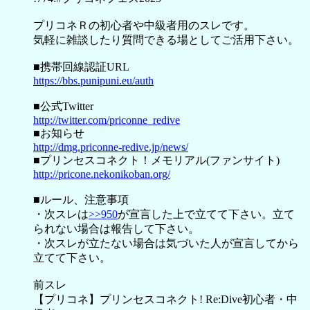
プリコネＲの初心者や中級者用のスレです。
気軽に雑談したり質問できる場としてご活用下さい。
■携帯回線認証URL
https://bbs.punipuni.eu/auth
■公式Twitter
http://twitter.com/priconne_redive
■お知らせ
http://dmg.priconne-redive.jp/news/
■プリンセスコネクト！メモリアル(ファンサイト)
http://pricone.nekonikoban.org/
■ルール、注意事項
・次スレは
>>950
が宣言した上で立てて下さい。立て
られない場合は報告して下さい。
・次スレが立たない場合は気づいた人が宣言してから
立てて下さい。
前スレ
【プリコネ】プリンセスコネクト! Re:Dive初心者・中