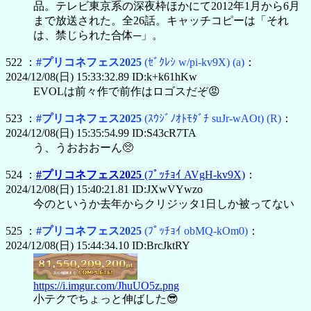
品。テレビ東京系の深夜枠ほかにて2012年1月から6月
まで放送された。全26話。キャッチコピーは「それ
は、禁じられた合体─」。
522 ：
#プリコネフェス2025
(ｾﾞｸﾚｼ w/pi-kv9X)
(a)
：
2024/12/08(日) 15:33:32.89 ID:k+k61hKw
EVOLは前々作で前作はロゴスだぞ😡
523 ：
#プリコネフェス2025
(ｽｳｼﾞﾉｵﾄﾓﾀﾞﾁ suJr-wAOt)
(R)
：
2024/12/08(日) 15:35:54.99 ID:S43cR7TA
う、うおおおーん🥺
524 ：
#プリコネフェス2025
(ﾌﾟｯﾁｮｲ AVgH-kv9X)
：
2024/12/08(日) 15:40:21.81 ID:JXwVYwzo
今のというか去年からクリジッタ1日しか被ってない
525 ：
#プリコネフェス2025
(ﾌﾟｯﾁｮｲ obMQ-kOm0)
：
2024/12/08(日) 15:44:34.10 ID:BrcJktRY
https://i.imgur.com/JhuUO5z.png
小テクでちょっと伸ばした😎