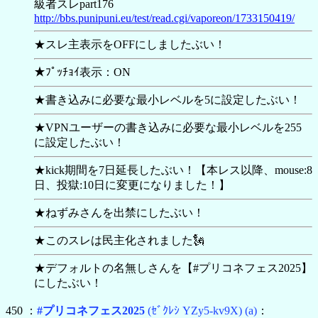
級者スレpart176
http://bbs.punipuni.eu/test/read.cgi/vaporeon/1733150419/
★スレ主表示をOFFにしましたぶい！
★ﾌﾟｯﾁｮｲ表示：ON
★書き込みに必要な最小レベルを5に設定したぶい！
★VPNユーザーの書き込みに必要な最小レベルを255
に設定したぶい！
★kick期間を7日延長したぶい！【本レス以降、mouse:8
日、投獄:10日に変更になりました！】
★ねずみさんを出禁にしたぶい！
★このスレは民主化されました🗽
★デフォルトの名無しさんを【
#プリコネフェス2025】
にしたぶい！
450 ：
#プリコネフェス2025
(ｾﾞｸﾚｼ YZy5-kv9X)
(a)
：