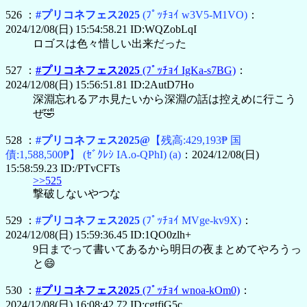
526 ：
#プリコネフェス2025
(ﾌﾟｯﾁｮｲ w3V5-M1VO)
：
2024/12/08(日) 15:54:58.21 ID:WQZobLqI
ロゴスは色々惜しい出来だった
527 ：
#プリコネフェス2025
(ﾌﾟｯﾁｮｲ IgKa-s7BG)
：
2024/12/08(日) 15:56:51.81 ID:2AutD7Ho
深淵忘れるアホ見たいから深淵の話は控えめに行こう
ぜ🤣
528 ：
#プリコネフェス2025@
【残高:429,193₱ 国
債:1,588,500₱】
(ｾﾞｸﾚｼ IA.o-QPhI)
(a)
：2024/12/08(日)
15:58:59.23 ID:/PTvCFTs
>>525
撃破しないやつな
529 ：
#プリコネフェス2025
(ﾌﾟｯﾁｮｲ MVge-kv9X)
：
2024/12/08(日) 15:59:36.45 ID:1QO0zlh+
9日までって書いてあるから明日の夜まとめてやろうっ
と😄
530 ：
#プリコネフェス2025
(ﾌﾟｯﾁｮｲ wnoa-kOm0)
：
2024/12/08(日) 16:08:42.72 ID:cgtfjG5c