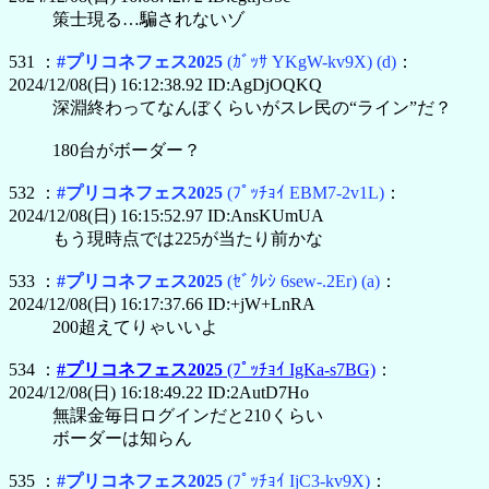
策士現る…騙されないゾ
531 ：
#プリコネフェス2025
(ｶﾞｯｻ YKgW-kv9X)
(d)
：
2024/12/08(日) 16:12:38.92 ID:AgDjOQKQ
深淵終わってなんぼくらいがスレ民の“ライン”だ？
180台がボーダー？
532 ：
#プリコネフェス2025
(ﾌﾟｯﾁｮｲ EBM7-2v1L)
：
2024/12/08(日) 16:15:52.97 ID:AnsKUmUA
もう現時点では225が当たり前かな
533 ：
#プリコネフェス2025
(ｾﾞｸﾚｼ 6sew-.2Er)
(a)
：
2024/12/08(日) 16:17:37.66 ID:+jW+LnRA
200超えてりゃいいよ
534 ：
#プリコネフェス2025
(ﾌﾟｯﾁｮｲ IgKa-s7BG)
：
2024/12/08(日) 16:18:49.22 ID:2AutD7Ho
無課金毎日ログインだと210くらい
ボーダーは知らん
535 ：
#プリコネフェス2025
(ﾌﾟｯﾁｮｲ IjC3-kv9X)
：