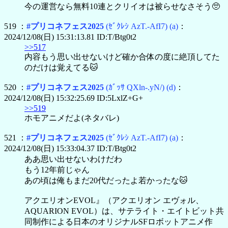
今の運営なら無料10連とクリイオは被らせなさそう🥺
519 ：
#プリコネフェス2025
(ｾﾞｸﾚｼ AzT.-AfI7)
(a)
：
2024/12/08(日) 15:31:13.81 ID:T/Btg0t2
>>517
内容もう思い出せないけど確か合体の度に絶頂してた
のだけは覚えてる🐱
520 ：
#プリコネフェス2025
(ｶﾞｯｻ QXln-.yN/)
(d)
：
2024/12/08(日) 15:32:25.69 ID:5LxlZ+G+
>>519
ホモアニメだよ(ネタバレ)
521 ：
#プリコネフェス2025
(ｾﾞｸﾚｼ AzT.-AfI7)
(a)
：
2024/12/08(日) 15:33:04.37 ID:T/Btg0t2
ああ思い出せないわけだわ
もう12年前じゃん
あの頃は俺もまだ20代だったよ若かったな🐱
アクエリオンEVOL』（アクエリオン エヴォル、
AQUARION EVOL）は、サテライト・エイトビット共
同制作による日本のオリジナルSFロボットアニメ作