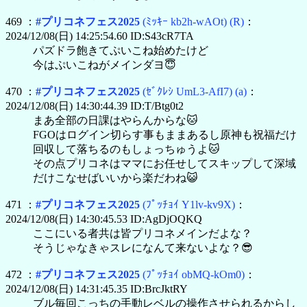
469 ：
#プリコネフェス2025
(ﾐｯｷｰ kb2h-wAOt)
(R)
：
2024/12/08(日) 14:25:54.60 ID:S43cR7TA
パズドラ飽きてぷいこね始めたけど
今はぷいこねがメインダヨ😇
470 ：
#プリコネフェス2025
(ｾﾞｸﾚｼ UmL3-AfI7)
(a)
：
2024/12/08(日) 14:30:44.39 ID:T/Btg0t2
まあ全部の日課はやらんからな🐱
FGOはログイン切らす事もままあるし原神も祝福だけ
回収して落ちるのもしょっちゅうよ🐱
その点プリコネはママにお任せしてスキップして深域
だけこなせばいいから楽だわね😺
471 ：
#プリコネフェス2025
(ﾌﾟｯﾁｮｲ Y1lv-kv9X)
：
2024/12/08(日) 14:30:45.53 ID:AgDjOQKQ
ここにいる者共は皆プリコネメインだよな？
そうじゃなきゃスレになんて来ないよな？😎
472 ：
#プリコネフェス2025
(ﾌﾟｯﾁｮｲ obMQ-kOm0)
：
2024/12/08(日) 14:31:45.35 ID:BrcJktRY
ブル毎回こっちの手動レベルの操作させられるからし