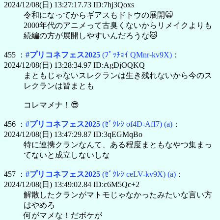
2024/12/08(日) 13:27:17.73 ID:7hj3Qoxs
令和になってからギアスもドトウの展開🙀
2000年代のアニメって古臭くないからリメイクよりも
続編の方が展開しやすいんだろうな🐱
455 ：
#プリコネフェス2025
(ﾌﾟｯﾁｮｲ QMnr-kv9X)
：
2024/12/08(日) 13:28:34.97 ID:AgDjOQKQ
まともじゃないスレクランは生き残れないから今のス
レクランは皆まとも
コレマメナ！😎
456 ：
#プリコネフェス2025
(ｾﾞｸﾚｼ of4D-AfI7)
(a)
：
2024/12/08(日) 13:47:29.87 ID:3qEGMqBo
特に連携クランなんて、ある程度まともなやつ集まっ
てないと成立しないしな
457 ：
#プリコネフェス2025
(ｾﾞｸﾚｼ ceLV-kv9X)
(a)
：
2024/12/08(日) 13:49:02.84 ID:c6M5Qc+2
解散したクランがマトモじゃなかったみたいな言い方
はやめろ
何がマメな！だボケが