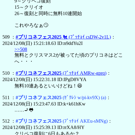
9～クリペコ復刻
15～クリイオ
26～復刻と同時に無料10連開始
これやろなぁ🙄
509 ：
#プリコネフェス2025
🐔
(ﾌﾟｯﾁｮｲ csDW-2v1L)
：
2024/12/08(日) 15:21:18.63 ID:n9ddYu2I
>>508
無料とクリスマス2が被ってた頃のプリコネはどこ
へ・・・
510 ：
#プリコネフェス2025
(ﾌﾟｯﾁｮｲ AMRw-gprq)
：
2024/12/08(日) 15:22:31.18 ID:IPgD8VYA
無料10連あるといいけどね！😆
511 ：
#プリコネフェス2025
(ｾﾞｸﾚｼ w/pi-kv9X)
(a)
：
2024/12/08(日) 15:23:47.63 ID:k+k61hKw
……🚬🐸
512 ：
#プリコネフェス2025
(ﾌﾟｯﾁｮｲ AKEu-sMNg)
：
2024/12/08(日) 15:25:39.13 ID:rrXA8/HY
クリペコ復刻に6日もあるか？