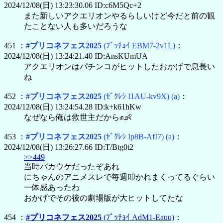
2024/12/08(日) 13:23:30.06 ID:c6M5Qc+2
また新しいアクエリオンやるらしいけど今だと前の観
たことない人も多いだろうな
451 ：
#プリコネフェス2025
(ﾌﾟｯﾁｮｲ EBM7-2v1L)
：
2024/12/08(日) 13:24:21.40 ID:AnsKUmUA
アクエリオンはパチンコがヒットしたおかげで息長い
ね
452 ：
#プリコネフェス2025
(ｾﾞｸﾚｼ I1AU-kv9X)
(a)
：
2024/12/08(日) 13:24:54.28 ID:k+k61hKw
なぜなら俺は救世主だから✊👶
453 ：
#プリコネフェス2025
(ｾﾞｸﾚｼ Ip8B-AfI7)
(a)
：
2024/12/08(日) 13:26:27.66 ID:T/Btg0t2
>>449
当時バカウケだったぞあれ
にちゃんのアニメスレで毎週叩かれまくってるぐらい
一体感あったわ
おかげでその後の劇場版が大ヒットしてたな
454 ：
#プリコネフェス2025
(ﾌﾟｯﾁｮｲ AdM1-Eauu)
：