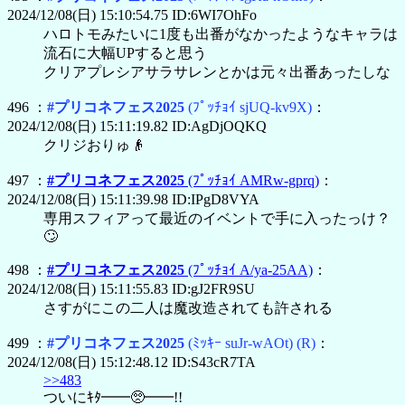
2024/12/08(日) 15:10:54.75 ID:6WI7OhFo
ハロトモみたいに1度も出番がなかったようなキャラは
流石に大幅UPすると思う
クリアプレシアサラサレンとかは元々出番あったしな
496 ：
#プリコネフェス2025
(ﾌﾟｯﾁｮｲ sjUQ-kv9X)
：
2024/12/08(日) 15:11:19.82 ID:AgDjOQKQ
クリジおりゅ👴
497 ：
#プリコネフェス2025
(ﾌﾟｯﾁｮｲ AMRw-gprq)
：
2024/12/08(日) 15:11:39.98 ID:IPgD8VYA
専用スフィアって最近のイベントで手に入ったっけ？
🙄
498 ：
#プリコネフェス2025
(ﾌﾟｯﾁｮｲ A/ya-25AA)
：
2024/12/08(日) 15:11:55.83 ID:gJ2FR9SU
さすがにこの二人は魔改造されても許される
499 ：
#プリコネフェス2025
(ﾐｯｷｰ suJr-wAOt)
(R)
：
2024/12/08(日) 15:12:48.12 ID:S43cR7TA
>>483
ついにｷﾀ━━🥺━━!!