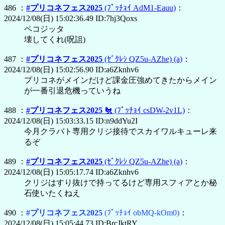
486 ：
#プリコネフェス2025
(ﾌﾟｯﾁｮｲ AdM1-Eauu)
：
2024/12/08(日) 15:02:36.49 ID:7hj3Qoxs
ペコジッタ
壊してくれ(呪詛)
487 ：
#プリコネフェス2025
(ｾﾞｸﾚｼ QZ5u-AZhe)
(a)
：
2024/12/08(日) 15:02:56.90 ID:a6Zknhv6
プリコネがメインだけど課金圧強めてきたからメイン
が一番引退危機っていうね
488 ：
#プリコネフェス2025
🐔
(ﾌﾟｯﾁｮｲ csDW-2v1L)
：
2024/12/08(日) 15:03:33.15 ID:n9ddYu2I
今月クラバト専用クリジ接待でスカイワルキューレ来
るぞ
489 ：
#プリコネフェス2025
(ｾﾞｸﾚｼ QZ5u-AZhe)
(a)
：
2024/12/08(日) 15:05:17.74 ID:a6Zknhv6
クリジはすり抜けで持ってるけど専用スフィアとか秘
石使いたくねえ
490 ：
#プリコネフェス2025
(ﾌﾟｯﾁｮｲ obMQ-kOm0)
：
2024/12/08(日) 15:05:44.73 ID:BrcJktRY