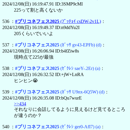
2024/12/08(日) 16:19:47.91 ID:3SMP9cMI
225って割と高くないか
536 ：
#プリコネフェス2025
(ﾌﾟｯﾁｮｲ csDW-2v1L)
：
2024/12/08(日) 16:19:49.37 ID:n9ddYu2I
205くらいでいいよ
537 ：
#プリコネフェス2025
(ｶﾞｯｻ gv43-EPFb)
(d)
：
2024/12/08(日) 16:26:06.94 ID:b4fZiw8s
現時点て225が最強
538 ：
#プリコネフェス2025
(ｾﾞｸﾚｼ saeY-.2Er)
(a)
：
2024/12/08(日) 16:26:32.52 ID:+jW+LnRA
ヒンヒン😭
539 ：
#プリコネフェス2025
(ｶﾞｯｻ U9nx-6Q5W)
(d)
：
2024/12/08(日) 16:26:35.08 ID:bQu7wurE
>>434
それなりに会話してるように見えるけど見てるところ
が違うのか？
540 ：
#プリコネフェス2025
(ｾﾞｸﾚｼ ger0-AfI7)
(a)
：