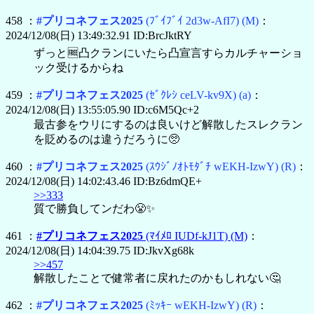
458 ：
#プリコネフェス2025
(ﾌﾞｲﾌﾞｲ 2d3w-AfI7)
(M)
：
2024/12/08(日) 13:49:32.91 ID:BrcJktRY
ずっと🆓凸クランにいたら凸宣言すらカルチャーショ
ック受けるからね
459 ：
#プリコネフェス2025
(ｾﾞｸﾚｼ ceLV-kv9X)
(a)
：
2024/12/08(日) 13:55:05.90 ID:c6M5Qc+2
最古参をウリにするのは良いけど解散したスレクラン
を貶めるのは違うだろうに🥺
460 ：
#プリコネフェス2025
(ｽｳｼﾞﾉｵﾄﾓﾀﾞﾁ wEKH-IzwY)
(R)
：
2024/12/08(日) 14:02:43.46 ID:Bz6dmQE+
>>333
質で勝負してンだわ😤✨
461 ：
#プリコネフェス2025
(ﾏｲﾒﾛ IUDf-kJ1T)
(M)
：
2024/12/08(日) 14:04:39.75 ID:JkvXg68k
>>457
解散したことで健常者に戻れたのかもしれない🤔
462 ：
#プリコネフェス2025
(ﾐｯｷｰ wEKH-IzwY)
(R)
：