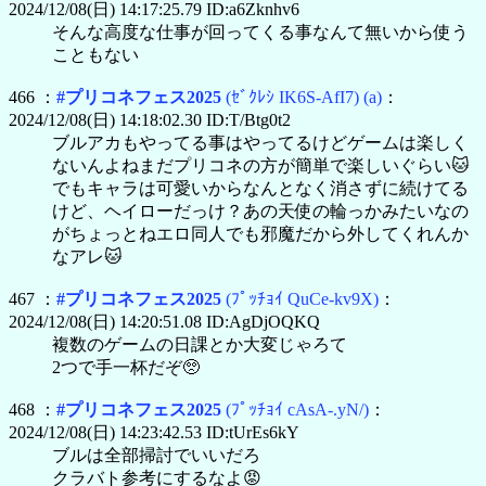
2024/12/08(日) 14:17:25.79 ID:a6Zknhv6
そんな高度な仕事が回ってくる事なんて無いから使う
こともない
466 ：
#プリコネフェス2025
(ｾﾞｸﾚｼ IK6S-AfI7)
(a)
：
2024/12/08(日) 14:18:02.30 ID:T/Btg0t2
ブルアカもやってる事はやってるけどゲームは楽しく
ないんよねまだプリコネの方が簡単で楽しいぐらい🐱
でもキャラは可愛いからなんとなく消さずに続けてる
けど、ヘイローだっけ？あの天使の輪っかみたいなの
がちょっとねエロ同人でも邪魔だから外してくれんか
なアレ🐱
467 ：
#プリコネフェス2025
(ﾌﾟｯﾁｮｲ QuCe-kv9X)
：
2024/12/08(日) 14:20:51.08 ID:AgDjOQKQ
複数のゲームの日課とか大変じゃろて
2つで手一杯だぞ🥺
468 ：
#プリコネフェス2025
(ﾌﾟｯﾁｮｲ cAsA-.yN/)
：
2024/12/08(日) 14:23:42.53 ID:tUrEs6kY
ブルは全部掃討でいいだろ
クラバト参考にするなよ😡