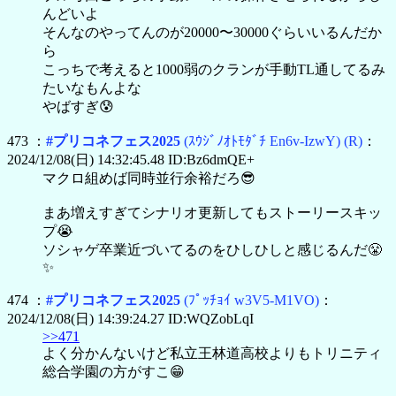
んどいよ
そんなのやってんのが20000〜30000ぐらいいるんだか
ら
こっちで考えると1000弱のクランが手動TL通してるみ
たいなもんよな
やばすぎ😰
473 ：
#プリコネフェス2025
(ｽｳｼﾞﾉｵﾄﾓﾀﾞﾁ En6v-IzwY)
(R)
：
2024/12/08(日) 14:32:45.48 ID:Bz6dmQE+
マクロ組めば同時並行余裕だろ😎
まあ増えすぎてシナリオ更新してもストーリースキッ
プ😭
ソシャゲ卒業近づいてるのをひしひしと感じるんだ😤
✨
474 ：
#プリコネフェス2025
(ﾌﾟｯﾁｮｲ w3V5-M1VO)
：
2024/12/08(日) 14:39:24.27 ID:WQZobLqI
>>471
よく分かんないけど私立王林道高校よりもトリニティ
総合学園の方がすこ😁