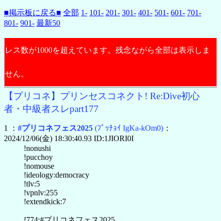
■掲示板に戻る■
全部
1-
101-
201-
301-
401-
501-
601-
701-
801-
901-
最新50
レス数が1000を超えています。残念ながら全部は表示しま
せん。
【プリコネ】プリンセスコネクト! Re:Dive初心
者・中級者スレpart177
1 ：
#プリコネフェス2025
(ﾌﾟｯﾁｮｲ IgKa-kOm0)
：
2024/12/06(金) 18:30:40.93 ID:1JIORI0I
!nonushi
!pucchoy
!nomouse
!ideology:democracy
!tlv:5
!vpnlv:255
!extendkick:7
!774:#プリコネフェス2025