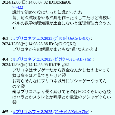
2024/12/08(日) 14:08:07.02 ID:Bz6dmQE+
>>422
設計で初めて役にたった知識だったわ
昔、耐久試験をやる治具を作ったりしてたけど高校レ
ベルの数学物理知識が土台にないと無理無理カタツム
リ
463 ：
#プリコネフェス2025
(ﾌﾟｯﾁｮｲ QuCe-kv9X)
：
2024/12/08(日) 14:08:28.86 ID:AgDjOQKQ
プリコネからの解脱がまともな“道”なんかえ👴
464 ：
#プリコネフェス2025
(ｾﾞｸﾚｼ wJeU-AfI7)
(a)
：
2024/12/08(日) 14:14:55.95 ID:T/Btg0t2
プリコネはサブゲーだから課金なんかしねえよwって
奴は腐るほど見てきたけど🐱
お前らそんなにプリコネ以外にソシャゲーやってん
の？🐱
俺はプリコネより長く続けてるのはFGOぐらいかな後
はハラとかスタレとか鳴潮とか最近のソシャゲぐらい
😺
465 ：
#プリコネフェス2025
(ﾌﾟｯﾁｮｲ AXoi-AZhe)
：