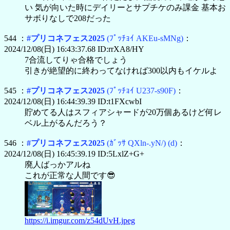
い 気が向いた時にデイリーとサプチケのみ課金 基本お
サボりなしで208だった
544 ：
#プリコネフェス2025
(ﾌﾟｯﾁｮｲ AKEu-sMNg)
：
2024/12/08(日) 16:43:37.68 ID:rrXA8/HY
7合流してりゃ合格でしょう
引きが絶望的に終わってなければ300以内もイケルよ
545 ：
#プリコネフェス2025
(ﾌﾟｯﾁｮｲ U237-s90F)
：
2024/12/08(日) 16:44:39.39 ID:t1FXcwbI
貯めてる人はスフィアシャードが20万個あるけど何レ
ベル上がるんだろう？
546 ：
#プリコネフェス2025
(ｶﾞｯｻ QXln-.yN/)
(d)
：
2024/12/08(日) 16:45:39.19 ID:5LxlZ+G+
廃人ばっかアルね
これが正常な人間です😎
https://i.imgur.com/z54dUvH.jpeg