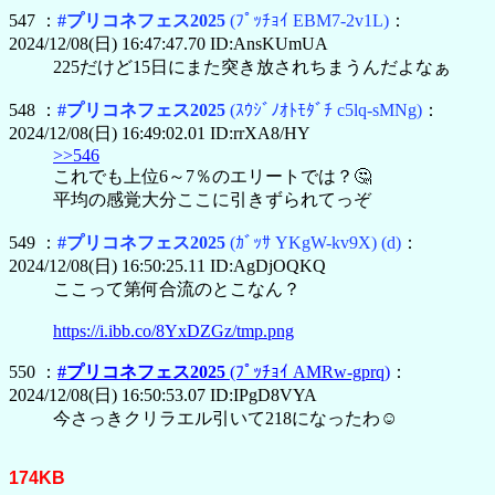
547 ：
#プリコネフェス2025
(ﾌﾟｯﾁｮｲ EBM7-2v1L)
：
2024/12/08(日) 16:47:47.70 ID:AnsKUmUA
225だけど15日にまた突き放されちまうんだよなぁ
548 ：
#プリコネフェス2025
(ｽｳｼﾞﾉｵﾄﾓﾀﾞﾁ c5lq-sMNg)
：
2024/12/08(日) 16:49:02.01 ID:rrXA8/HY
>>546
これでも上位6～7％のエリートでは？🤔
平均の感覚大分ここに引きずられてっぞ
549 ：
#プリコネフェス2025
(ｶﾞｯｻ YKgW-kv9X)
(d)
：
2024/12/08(日) 16:50:25.11 ID:AgDjOQKQ
ここって第何合流のとこなん？
https://i.ibb.co/8YxDZGz/tmp.png
550 ：
#プリコネフェス2025
(ﾌﾟｯﾁｮｲ AMRw-gprq)
：
2024/12/08(日) 16:50:53.07 ID:IPgD8VYA
今さっきクリラエル引いて218になったわ☺
174KB