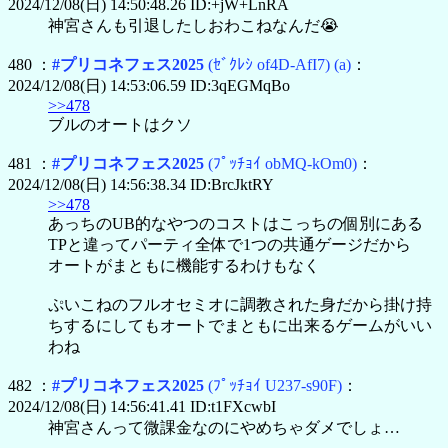
2024/12/08(日) 14:50:48.26 ID:+jW+LnRA
神宮さんも引退したしおわこねなんだ😭
480 ：
#プリコネフェス2025
(ｾﾞｸﾚｼ of4D-AfI7)
(a)
：
2024/12/08(日) 14:53:06.59 ID:3qEGMqBo
>>478
ブルのオートはクソ
481 ：
#プリコネフェス2025
(ﾌﾟｯﾁｮｲ obMQ-kOm0)
：
2024/12/08(日) 14:56:38.34 ID:BrcJktRY
>>478
あっちのUB的なやつのコストはこっちの個別にある
TPと違ってパーティ全体で1つの共通ゲージだから
オートがまともに機能するわけもなく
ぷいこねのフルオセミオに調教された身だから掛け持
ちするにしてもオートでまともに出来るゲームがいい
わね
482 ：
#プリコネフェス2025
(ﾌﾟｯﾁｮｲ U237-s90F)
：
2024/12/08(日) 14:56:41.41 ID:t1FXcwbI
神宮さんって微課金なのにやめちゃダメでしょ…