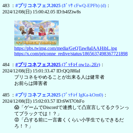
483 ：
#プリコネフェス2025
(ｶﾞｯｻ cFwQ-EPFb)
(d)
：
2024/12/08(日) 15:00:42.05 ID:b4fZiw8s
https://pbs.twimg.com/media/GeQTaw8aIAAHibL.jpg
https://x.com/priconne_redive/status/1865637498367721898
484 ：
#プリコネフェス2025
(ﾌﾟｯﾁｮｲ ow1z-.2Er)
：
2024/12/08(日) 15:01:33.47 ID:QQJl8IaI
プリコネをやめることが出来る人は健常者
お前らは障害者
485 ：
#プリコネフェス2025
(ﾌﾟｯﾁｮｲ IgKa-kOm0)
：
2024/12/08(日) 15:02:03.57 ID:6WI7OhFo
😱「ゲームでDiscordで連携して凸宣言してるクランっ
てブラックでは！？」
😡「凸する前に一言書くくらい小学生でもできるだ
ろ！？」