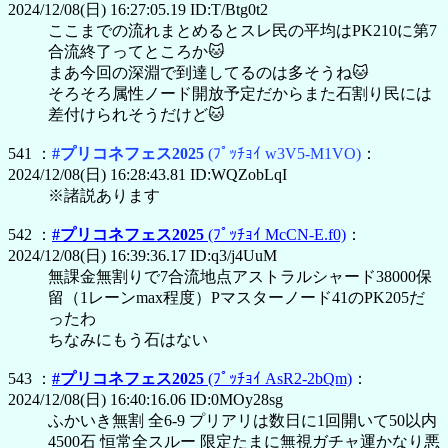
2024/12/08(日) 16:27:05.19 ID:T/Btg0t2
ここまでの流れまとめるとスレ民の平均はPK210に第7
合流終了ってところか🐱
まあ今回の深淵で到達してるのは多そうね🐱
そろそろ属性ノード開放予定だからまた石割り民には
差付けられそうだけど🐱
541 ：
#プリコネフェス2025
(ﾌﾟｯﾁｮｲ w3V5-M1VO)
：
2024/12/08(日) 16:28:43.81 ID:WQZobLqI
※諸説あります
542 ：
#プリコネフェス2025
(ﾌﾟｯﾁｮｲ McCN-E.f0)
：
2024/12/08(日) 16:39:36.17 ID:q3/j4UuM
無課金無割りで7合流地点アストラルシャード38000保
留（1レーンmax程度）Pマスターノード41のPK205だ
ったわ
ちなみにもう石はない
543 ：
#プリコネフェス2025
(ﾌﾟｯﾁｮｲ AsR2-2bQm)
：
2024/12/08(日) 16:40:16.06 ID:0MOy28sg
ふかいき無割 全6-9 プリアリは数日に1回開いて50以内
4500石 恒常全スルー 限定たまに無視ガチャ運かなり悪