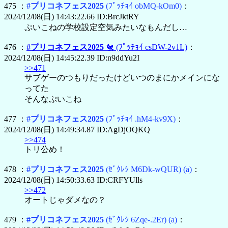
475 ：
#プリコネフェス2025
(ﾌﾟｯﾁｮｲ obMQ-kOm0)
：
2024/12/08(日) 14:43:22.66 ID:BrcJktRY
ぷいこねの学校設定空気みたいなもんだし…
476 ：
#プリコネフェス2025
🐔
(ﾌﾟｯﾁｮｲ csDW-2v1L)
：
2024/12/08(日) 14:45:22.39 ID:n9ddYu2I
>>471
サブゲーのつもりだったけどいつのまにかメインにな
ってた
そんなぷいこね
477 ：
#プリコネフェス2025
(ﾌﾟｯﾁｮｲ .hM4-kv9X)
：
2024/12/08(日) 14:49:34.87 ID:AgDjOQKQ
>>474
トリ公め！
478 ：
#プリコネフェス2025
(ｾﾞｸﾚｼ M6Dk-wQUR)
(a)
：
2024/12/08(日) 14:50:33.63 ID:CRFYUlls
>>472
オートじゃダメなの？
479 ：
#プリコネフェス2025
(ｾﾞｸﾚｼ 6Zqe-.2Er)
(a)
：