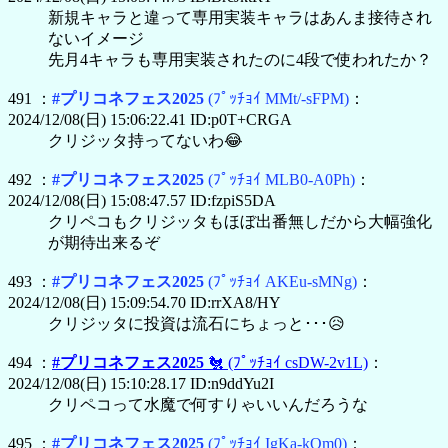
新規キャラと違って専用実装キャラはあんま接待され
ないイメージ
先月4キャラも専用実装されたのに4段で使われたか？
491 ：
#プリコネフェス2025
(ﾌﾟｯﾁｮｲ MMt/-sFPM)
：
2024/12/08(日) 15:06:22.41 ID:p0T+CRGA
クリジッタ持ってないわ😂
492 ：
#プリコネフェス2025
(ﾌﾟｯﾁｮｲ MLB0-A0Ph)
：
2024/12/08(日) 15:08:47.57 ID:fzpiS5DA
クリペコもクリジッタもほぼ出番無しだから大幅強化
が期待出来るぞ
493 ：
#プリコネフェス2025
(ﾌﾟｯﾁｮｲ AKEu-sMNg)
：
2024/12/08(日) 15:09:54.70 ID:rrXA8/HY
クリジッタに投資は流石にちょっと･･･😥
494 ：
#プリコネフェス2025
🐔
(ﾌﾟｯﾁｮｲ csDW-2v1L)
：
2024/12/08(日) 15:10:28.17 ID:n9ddYu2I
クリペコって水魔で何すりゃいいんだろうな
495 ：
#プリコネフェス2025
(ﾌﾟｯﾁｮｲ IgKa-kOm0)
：