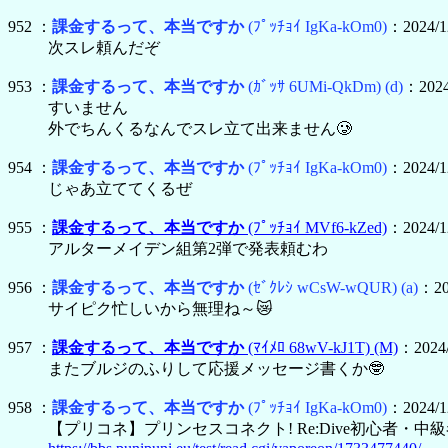
952 ：
課金するって、本当ですか
(ﾌﾟｯﾁｮｲ IgKa-kOm0)
：2024/12
次スレ頼んだぞ
953 ：
課金するって、本当ですか
(ｶﾞｯｻ 6UMi-QkDm)
(d)
：2024
すいません
外でちんくるなんでスレ立て出来ません🥲
954 ：
課金するって、本当ですか
(ﾌﾟｯﾁｮｲ IgKa-kOm0)
：2024/12
じゃあ立ててくるぜ
955 ：
課金するって、本当ですか
(ﾌﾟｯﾁｮｲ MVf6-kZed)
：2024/12
アルターメイデン組第2弾で発表頼むわ
956 ：
課金するって、本当ですか
(ｾﾞｸﾚｼ wCsW-wQUR)
(a)
：20
サイピク忙しいから無理ね～😿
957 ：
課金するって、本当ですか
(ﾏｲﾒﾛ 68wV-kJ1T)
(M)
：2024/
またブルジのふりして応援メッセージ書くか🤓
958 ：
課金するって、本当ですか
(ﾌﾟｯﾁｮｲ IgKa-kOm0)
：2024/12
【プリコネ】プリンセスコネクト! Re:Dive初心者・中級者ス