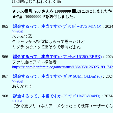
圧倒的はじこねわくわく🤗
★レス番号: 958 さんを 10000000 回ぷにぷにしました🐾
★合計 10000000 ₱を送付しました。
965 ：
課金するって、本当ですか
(ﾌﾟｯﾁｮｲ w3V5-M1VO)
：2024/
>>958
スレ立て乙
全キャラから招待状もらって思ったけど
ミソラっぱいって重そうで最高だよね
966 ：
課金するって、本当ですか
(ﾌﾟｯﾁｮｲ UG9O-EBBK)
：2024
ファミ通はアメス様信者
https://x.com/denfaminicogame/status/1864958126925189
967 ：
課金するって、本当ですか
(ｶﾞｯｻ 6UMi-QkDm)
(d)
：2024
>>958
ありがとう
968 ：
課金するって、本当ですか
(ﾌﾟｯﾁｮｲ UaZP-YmkD)
：2024/
>>951
てか今更プリコネのアニメやったって既存ユーザーくら