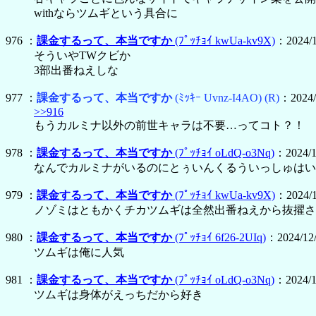
withならツムギという具合に
976 ：
課金するって、本当ですか
(ﾌﾟｯﾁｮｲ kwUa-kv9X)
：2024/1
そういやTWクビか
3部出番ねえしな
977 ：
課金するって、本当ですか
(ﾐｯｷｰ Uvnz-I4AO)
(R)
：2024/
>>916
もうカルミナ以外の前世キャラは不要…ってコト？！
978 ：
課金するって、本当ですか
(ﾌﾟｯﾁｮｲ oLdQ-o3Nq)
：2024/1
なんでカルミナがいるのにとぅいんくるういっしゅはい
979 ：
課金するって、本当ですか
(ﾌﾟｯﾁｮｲ kwUa-kv9X)
：2024/1
ノゾミはともかくチカツムギは全然出番ねえから抜擢さ
980 ：
課金するって、本当ですか
(ﾌﾟｯﾁｮｲ 6f26-2UIq)
：2024/12/
ツムギは俺に人気
981 ：
課金するって、本当ですか
(ﾌﾟｯﾁｮｲ oLdQ-o3Nq)
：2024/1
ツムギは身体がえっちだから好き