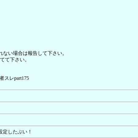
れない場合は報告して下さい。
てて下さい。
レpart175
に設定したぶい！