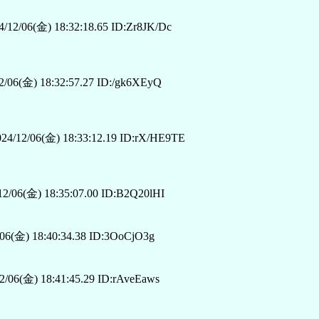
/12/06(金) 18:32:18.65 ID:Zr8JK/Dc
/06(金) 18:32:57.27 ID:/gk6XEyQ
24/12/06(金) 18:33:12.19 ID:rX/HE9TE
2/06(金) 18:35:07.00 ID:B2Q20lHI
06(金) 18:40:34.38 ID:3OoCjO3g
/06(金) 18:41:45.29 ID:rAveEaws