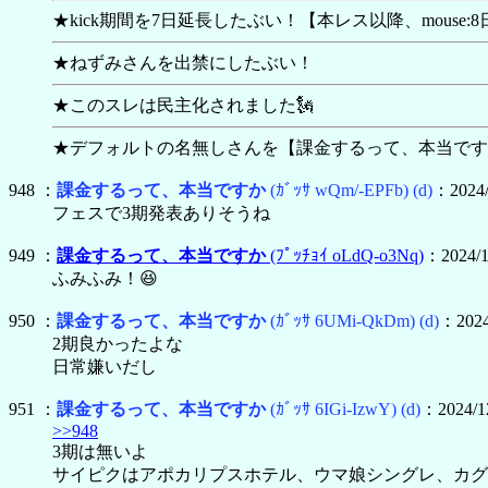
★kick期間を7日延長したぶい！【本レス以降、mouse
★ねずみさんを出禁にしたぶい！
★このスレは民主化されました🗽
★デフォルトの名無しさんを【
課金するって、本当です
948 ：
課金するって、本当ですか
(ｶﾞｯｻ wQm/-EPFb)
(d)
：2024/
フェスで3期発表ありそうね
949 ：
課金するって、本当ですか
(ﾌﾟｯﾁｮｲ oLdQ-o3Nq)
：2024/1
ふみふみ！😆
950 ：
課金するって、本当ですか
(ｶﾞｯｻ 6UMi-QkDm)
(d)
：2024
2期良かったよな
日常嫌いだし
951 ：
課金するって、本当ですか
(ｶﾞｯｻ 6IGi-IzwY)
(d)
：2024/12
>>948
3期は無いよ
サイピクはアポカリプスホテル、ウマ娘シングレ、カグ