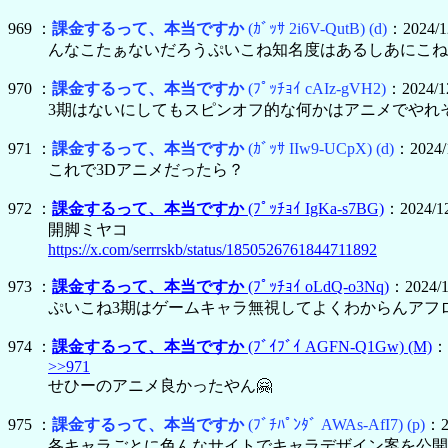
969 ：
課金するって、本当ですか
(ｶﾞｯｻ 2i6V-QutB)
(d)
：2024/12
んなこたぁないだろうぷいこね知名度はあるしあにこね3
970 ：
課金するって、本当ですか
(ﾌﾟｯﾁｮｲ cAIz-gVH2)
：2024/12
3期はないにしてもスピンオフ的な何かはアニメでやれ
971 ：
課金するって、本当ですか
(ｶﾞｯｻ IIw9-UCpX)
(d)
：2024/1
これで3Dアニメだったら？
972 ：
課金するって、本当ですか
(ﾌﾟｯﾁｮｲ IgKa-s7BG)
：2024/12
開脚ミヤコ
https://x.com/serrrskb/status/1850526761844711892
973 ：
課金するって、本当ですか
(ﾌﾟｯﾁｮｲ oLdQ-o3Nq)
：2024/1
ぷいこね3期はゲームキャラ無視してよくわからんアフ
974 ：
課金するって、本当ですか
(ﾌﾞｲﾌﾞｲ AGFN-Q1Gw)
(M)
：2
>>971
せひーのアニメ良かったやん🤗
975 ：
課金するって、本当ですか
(ﾌﾞﾁﾊﾟﾝﾀﾞ AWAs-AfI7)
(p)
：20
各キャラごとに色んなサイトでキャラデザイン案を公開