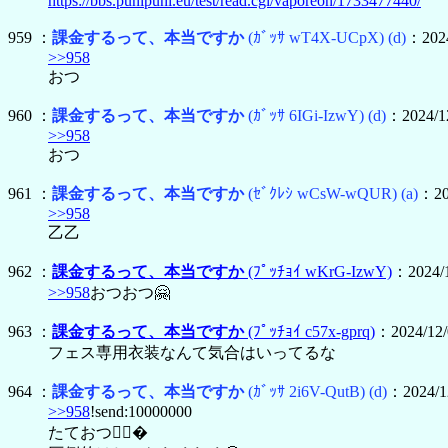
https://bbs.punipuni.eu/test/read.cgi/vaporeon/1733477440/
959 ：
課金するって、本当ですか
(ｶﾞｯｻ wT4X-UCpX)
(d)
：2024
>>958
おつ
960 ：
課金するって、本当ですか
(ｶﾞｯｻ 6IGi-IzwY)
(d)
：2024/12
>>958
おつ
961 ：
課金するって、本当ですか
(ｾﾞｸﾚｼ wCsW-wQUR)
(a)
：20
>>958
乙乙
962 ：
課金するって、本当ですか
(ﾌﾟｯﾁｮｲ wKrG-IzwY)
：2024/1
>>958
おつおつ🤗
963 ：
課金するって、本当ですか
(ﾌﾟｯﾁｮｲ c57x-gprq)
：2024/12/
フェス専用衣装なんて気合はいってるな
964 ：
課金するって、本当ですか
(ｶﾞｯｻ 2i6V-QutB)
(d)
：2024/12
>>958
!send:10000000
たておつ🙋‍♂�