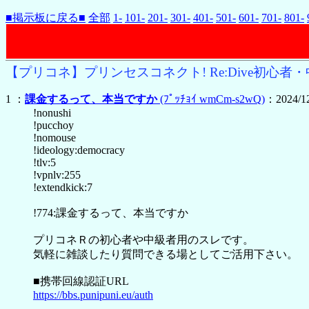
■掲示板に戻る■
全部
1-
101-
201-
301-
401-
501-
601-
701-
801-
【プリコネ】プリンセスコネクト! Re:Dive初心者・中
1 ：
課金するって、本当ですか
(ﾌﾟｯﾁｮｲ wmCm-s2wQ)
：2024/12
!nonushi
!pucchoy
!nomouse
!ideology:democracy
!tlv:5
!vpnlv:255
!extendkick:7
!774:課金するって、本当ですか
プリコネＲの初心者や中級者用のスレです。
気軽に雑談したり質問できる場としてご活用下さい。
■携帯回線認証URL
https://bbs.punipuni.eu/auth