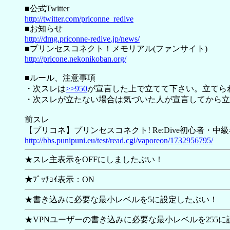
■公式Twitter
http://twitter.com/priconne_redive
■お知らせ
http://dmg.priconne-redive.jp/news/
■プリンセスコネクト！メモリアル(ファンサイト)
http://pricone.nekonikoban.org/
■ルール、注意事項
・次スレは
>>950
が宣言した上で立てて下さい。立てら
・次スレが立たない場合は気づいた人が宣言してから立
前スレ
【プリコネ】プリンセスコネクト! Re:Dive初心者・中級者ス
http://bbs.punipuni.eu/test/read.cgi/vaporeon/1732956795/
★スレ主表示をOFFにしましたぶい！
★ﾌﾟｯﾁｮｲ表示：ON
★書き込みに必要な最小レベルを5に設定したぶい！
★VPNユーザーの書き込みに必要な最小レベルを255