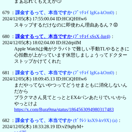
まぁ忘れてもええか🙄
679 ：
課金するって、本当ですか
(ﾌﾟｯﾁｮｲ IgKa-kOm0)
：
2024/12/05(木) 17:55:00.04 ID:HCiQHHw6
スキップするだけなのに即使わん理由あるん？😡
680 ：
課金するって、本当ですか
(ﾌﾟｯﾁｮｲ sSsX-Iur4)
：
2024/12/05(木) 18:02:04.00 ID:H2drpiIM
Apple Watchは俺がクラバトで難しい手動TLやるときに
心拍数が上がっています休憩しましょうってドクター
ストップかけてくれた
681 ：
課金するって、本当ですか
(ﾌﾟｯﾁｮｲ IgKa-kOm0)
：
2024/12/05(木) 18:09:45.13 ID:HCiQHHw6
まだやってないやつってどうせまともに消化しないん
だから
ブラクマさん見てとっととEX4パンあたりでいいから
やっとけよ
https://x.com/Bura9ma/status/1864563094980317483
682 ：
課金するって、本当ですか
(ｾﾞｸﾚｼ ksX9-kv9X)
(a)
：
2024/12/05(木) 18:33:28.19 ID:vZ9q8yM+