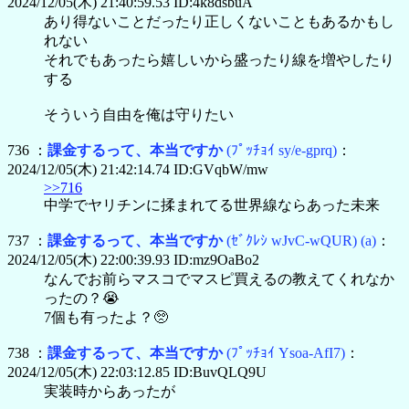
2024/12/05(木) 21:40:59.53 ID:4k8dsbuA
あり得ないことだったり正しくないこともあるかもし
れない
それでもあったら嬉しいから盛ったり線を増やしたり
する
そういう自由を俺は守りたい
736 ：
課金するって、本当ですか
(ﾌﾟｯﾁｮｲ sy/e-gprq)
：
2024/12/05(木) 21:42:14.74 ID:GVqbW/mw
>>716
中学でヤリチンに揉まれてる世界線ならあった未来
737 ：
課金するって、本当ですか
(ｾﾞｸﾚｼ wJvC-wQUR)
(a)
：
2024/12/05(木) 22:00:39.93 ID:mz9OaBo2
なんでお前らマスコでマスピ買えるの教えてくれなか
ったの？😭
7個も有ったよ？🥺
738 ：
課金するって、本当ですか
(ﾌﾟｯﾁｮｲ Ysoa-AfI7)
：
2024/12/05(木) 22:03:12.85 ID:BuvQLQ9U
実装時からあったが