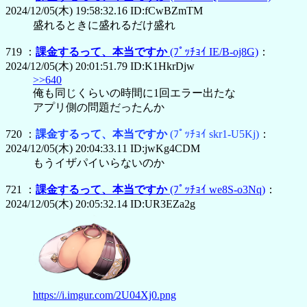
2024/12/05(木) 19:58:32.16 ID:fCwBZmTM
盛れるときに盛れるだけ盛れ
719 ：
課金するって、本当ですか
(ﾌﾟｯﾁｮｲ IE/B-oj8G)
：
2024/12/05(木) 20:01:51.79 ID:K1HkrDjw
>>640
俺も同じくらいの時間に1回エラー出たな
アプリ側の問題だったんか
720 ：
課金するって、本当ですか
(ﾌﾟｯﾁｮｲ skr1-U5Kj)
：
2024/12/05(木) 20:04:33.11 ID:jwKg4CDM
もうイザパイいらないのか
721 ：
課金するって、本当ですか
(ﾌﾟｯﾁｮｲ we8S-o3Nq)
：
2024/12/05(木) 20:05:32.14 ID:UR3EZa2g
https://i.imgur.com/2U04Xj0.png