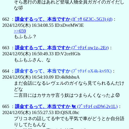
そら悪行の差はあれど登場人物全員ガガイのガイだし
な🤣
662 ：
課金するって、本当ですか
(ｶﾞｯｻ 6Z3C-.5G3)
(d)
：
2024/12/05(木) 16:34:08.55 ID:sDveMW3E
>>659
もふもふ？
663 ：
課金するって、本当ですか
(ﾌﾟｯﾁｮｲ ow1z-.2Er)
：
2024/12/05(木) 16:50:49.33 ID:V2ceHGls
もふもふさん、な
664 ：
課金するって、本当ですか
(ﾌﾟｯﾁｮｲ oX4k-kv9X)
：
2024/12/05(木) 16:54:10.09 ID:4k8dsbuA
まだ会話になるレヴェルのガイなら見てられるんだけ
どな
二言目にはカサカサ言う奴はつまらんくなったよ😟
665 ：
課金するって、本当ですか
🐔
(ﾌﾟｯﾁｮｲ csDW-2v1L)
：
2024/12/05(木) 16:55:27.53 ID:QlSJL0hc
プリコネの話してる中でも平気で車がどうとか自分語
りしてたもんな