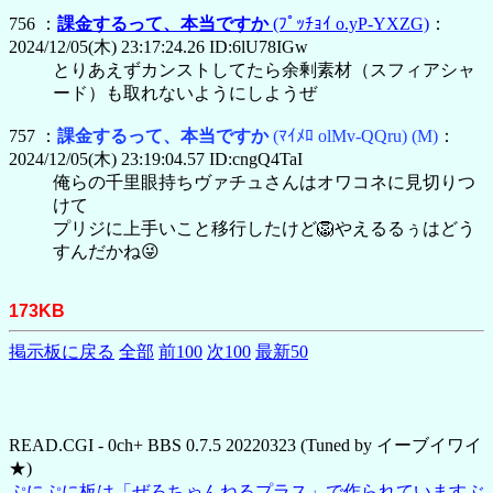
756 ：
課金するって、本当ですか
(ﾌﾟｯﾁｮｲ o.yP-YXZG)
：
2024/12/05(木) 23:17:24.26 ID:6lU78IGw
とりあえずカンストしてたら余剰素材（スフィアシャ
ード）も取れないようにしようぜ
757 ：
課金するって、本当ですか
(ﾏｲﾒﾛ olMv-QQru)
(M)
：
2024/12/05(木) 23:19:04.57 ID:cngQ4TaI
俺らの千里眼持ちヴァチュさんはオワコネに見切りつ
けて
プリジに上手いこと移行したけど🦁やえるるぅはどう
すんだかね😜
173KB
掲示板に戻る
全部
前100
次100
最新50
READ.CGI - 0ch+ BBS 0.7.5 20220323 (Tuned by イーブイワイ
★)
ぷにぷに板は「ぜろちゃんねるプラス」で作られていますぶ