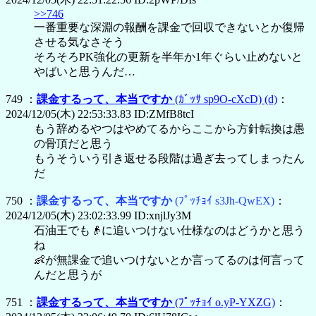
>>746
一番重要な深淵の報酬を課金で回収できないとか復帰
させる気なさそう
そろそろPK強化の更新を半年か1年ぐらい止めないと
やばいと思うんだ…
749 ：
課金するって、本当ですか
(ｶﾞｯｻ sp9O-cXcD)
(d)
：
2024/12/05(木) 22:53:33.83 ID:ZMfB8tcI
もう辞めるやつはやめてるからここから方針転換は愚
の骨頂だと思う
もうそういう引き返せる段階は過ぎ去ってしまったん
だ
750 ：
課金するって、本当ですか
(ﾌﾟｯﾁｮｲ s3Jh-QwEX)
：
2024/12/05(木) 23:02:33.99 ID:xnjlJy3M
石油王でも👴に追いつけない仕様なのはどうかと思う
ね
👶が無課金で追いつけないとか言ってるのは何言って
んだと思うが
751 ：
課金するって、本当ですか
(ﾌﾟｯﾁｮｲ o.yP-YXZG)
：