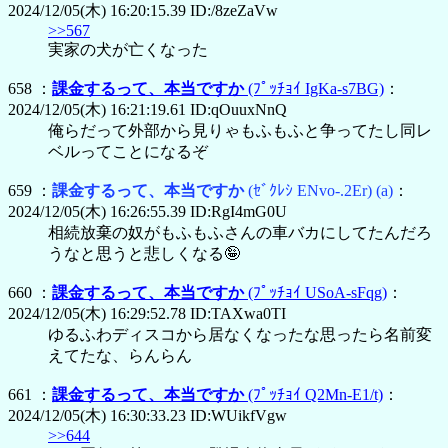
2024/12/05(木) 16:20:15.39 ID:/8zeZaVw
>>567
実家の犬が亡くなった
658 ：
課金するって、本当ですか
(ﾌﾟｯﾁｮｲ IgKa-s7BG)
：
2024/12/05(木) 16:21:19.61 ID:qOuuxNnQ
俺らだって外部から見りゃもふもふと争ってたし同レ
ベルってことになるぞ
659 ：
課金するって、本当ですか
(ｾﾞｸﾚｼ ENvo-.2Er)
(a)
：
2024/12/05(木) 16:26:55.39 ID:RgI4mG0U
相続放棄の奴がもふもふさんの車バカにしてたんだろ
うなと思うと悲しくなる🤪
660 ：
課金するって、本当ですか
(ﾌﾟｯﾁｮｲ USoA-sFqg)
：
2024/12/05(木) 16:29:52.78 ID:TAXwa0TI
ゆるふわディスコから居なくなったな思ったら名前変
えてたな、らんらん
661 ：
課金するって、本当ですか
(ﾌﾟｯﾁｮｲ Q2Mn-E1/t)
：
2024/12/05(木) 16:30:33.23 ID:WUikfVgw
>>644