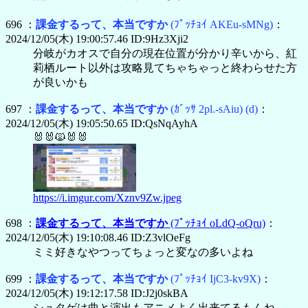
696 ：
課金するって、本当ですか
(ﾌﾟｯﾁｮｲ AKEu-sMNg)
：
2024/12/05(木) 19:00:57.46 ID:9Hz3Xji2
分岐がカオスで自分の現在位置が分かり辛いから、紅
莉栖ルート以外は攻略見てちゃちゃっと終わらせた方
が良いかも
697 ：
課金するって、本当ですか
(ｶﾞｯｻ 2pl.-sAiu)
(d)
：
2024/12/05(木) 19:05:50.65 ID:QsNqAyhA
🐰🐰🙀🐰🐰
https://i.imgur.com/Xznv9Zw.jpeg
698 ：
課金するって、本当ですか
(ﾌﾟｯﾁｮｲ oLdQ-oQru)
：
2024/12/05(木) 19:10:08.46 ID:Z3vlOeFg
ミミ好きなやつってちょっと変なの多いよね
699 ：
課金するって、本当ですか
(ﾌﾟｯﾁｮｲ IjC3-kv9X)
：
2024/12/05(木) 19:12:17.58 ID:J2j0skBA
シュタゲは曲と演出もアニメよく出来てるもんね