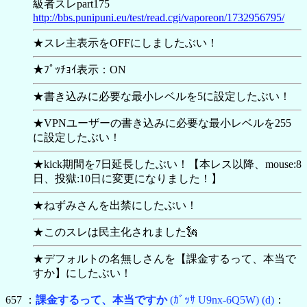
級者スレpart175
http://bbs.punipuni.eu/test/read.cgi/vaporeon/1732956795/
★スレ主表示をOFFにしましたぶい！
★ﾌﾟｯﾁｮｲ表示：ON
★書き込みに必要な最小レベルを5に設定したぶい！
★VPNユーザーの書き込みに必要な最小レベルを255
に設定したぶい！
★kick期間を7日延長したぶい！【本レス以降、mouse:8
日、投獄:10日に変更になりました！】
★ねずみさんを出禁にしたぶい！
★このスレは民主化されました🗽
★デフォルトの名無しさんを【
課金するって、本当で
すか】にしたぶい！
657 ：
課金するって、本当ですか
(ｶﾞｯｻ U9nx-6Q5W)
(d)
：