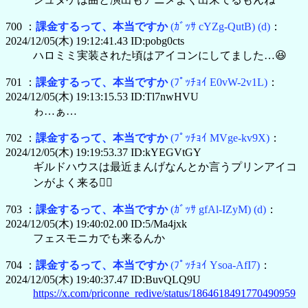
700 ：
課金するって、本当ですか
(ｶﾞｯｻ cYZg-QutB)
(d)
：
2024/12/05(木) 19:12:41.43 ID:pobg0cts
ハロミミ実装された頃はアイコンにしてました…😆
701 ：
課金するって、本当ですか
(ﾌﾟｯﾁｮｲ E0vW-2v1L)
：
2024/12/05(木) 19:13:15.53 ID:Tl7nwHVU
ゎ…ぁ…
702 ：
課金するって、本当ですか
(ﾌﾟｯﾁｮｲ MVge-kv9X)
：
2024/12/05(木) 19:19:53.37 ID:kYEGVtGY
ギルドハウスは最近まんげなんとか言うプリンアイコ
ンがよく来る😵‍💫
703 ：
課金するって、本当ですか
(ｶﾞｯｻ gfAl-IZyM)
(d)
：
2024/12/05(木) 19:40:02.00 ID:5/Ma4jxk
フェスモニカでも来るんか
704 ：
課金するって、本当ですか
(ﾌﾟｯﾁｮｲ Ysoa-AfI7)
：
2024/12/05(木) 19:40:37.47 ID:BuvQLQ9U
https://x.com/priconne_redive/status/1864618491770490959