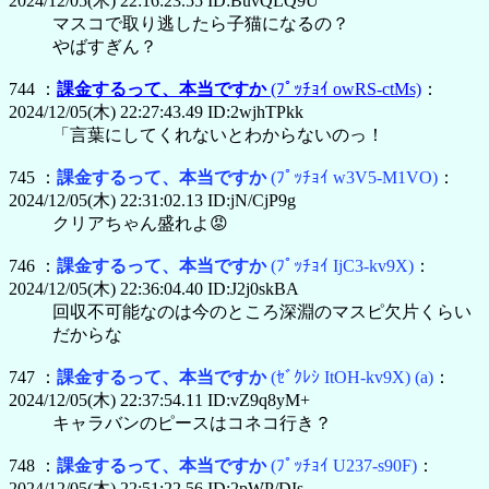
2024/12/05(木) 22:16:23.55 ID:BuvQLQ9U
マスコで取り逃したら子猫になるの？
やばすぎん？
744 ：
課金するって、本当ですか
(ﾌﾟｯﾁｮｲ owRS-ctMs)
：
2024/12/05(木) 22:27:43.49 ID:2wjhTPkk
「言葉にしてくれないとわからないのっ！
745 ：
課金するって、本当ですか
(ﾌﾟｯﾁｮｲ w3V5-M1VO)
：
2024/12/05(木) 22:31:02.13 ID:jN/CjP9g
クリアちゃん盛れよ😡
746 ：
課金するって、本当ですか
(ﾌﾟｯﾁｮｲ IjC3-kv9X)
：
2024/12/05(木) 22:36:04.40 ID:J2j0skBA
回収不可能なのは今のところ深淵のマスピ欠片くらい
だからな
747 ：
課金するって、本当ですか
(ｾﾞｸﾚｼ ItOH-kv9X)
(a)
：
2024/12/05(木) 22:37:54.11 ID:vZ9q8yM+
キャラバンのピースはコネコ行き？
748 ：
課金するって、本当ですか
(ﾌﾟｯﾁｮｲ U237-s90F)
：
2024/12/05(木) 22:51:22.56 ID:2pWP/DIs