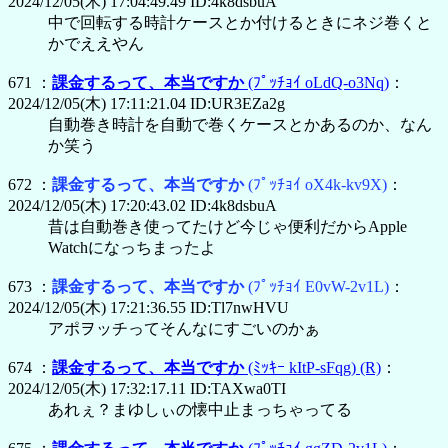
2024/12/05(木) 17:04:49.49 ID:4k8dsbuA
中で回転する時計ケースとか付けるときにネジ巻くと
かでええやん
671 ：
課金するって、本当ですか
(ﾌﾟｯﾁｮｲ oLdQ-o3Nq)
：
2024/12/05(木) 17:11:21.04 ID:UR3EZa2g
自動巻き時計を自動で巻くケースとかあるのか、なん
か笑う
672 ：
課金するって、本当ですか
(ﾌﾟｯﾁｮｲ oX4k-kv9X)
：
2024/12/05(木) 17:20:43.02 ID:4k8dsbuA
昔は自動巻き使ってたけど今じゃ便利だからApple
Watchになっちまったよ
673 ：
課金するって、本当ですか
(ﾌﾟｯﾁｮｲ E0vW-2v1L)
：
2024/12/05(木) 17:21:36.55 ID:Tl7nwHVU
アポヲッチってそんなにすごいのかぁ
674 ：
課金するって、本当ですか
(ﾐｯｷｰ kItP-sFqg)
(R)
：
2024/12/05(木) 17:32:17.11 ID:TAXwa0TI
あれぇ？まゆしぃの懐中止まっちゃってる