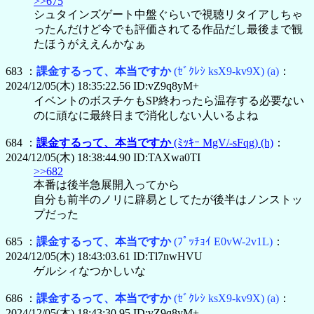
>>675
シュタインズゲート中盤ぐらいで視聴リタイアしちゃ
ったんだけど今でも評価されてる作品だし最後まで観
たほうがええんかなぁ
683 ：
課金するって、本当ですか
(ｾﾞｸﾚｼ ksX9-kv9X)
(a)
：
2024/12/05(木) 18:35:22.56 ID:vZ9q8yM+
イベントのボスチケもSP終わったら温存する必要ない
のに頑なに最終日まで消化しない人いるよね
684 ：
課金するって、本当ですか
(ﾐｯｷｰ MgV/-sFqg)
(h)
：
2024/12/05(木) 18:38:44.90 ID:TAXwa0TI
>>682
本番は後半急展開入ってから
自分も前半のノリに辟易としてたが後半はノンストッ
プだった
685 ：
課金するって、本当ですか
(ﾌﾟｯﾁｮｲ E0vW-2v1L)
：
2024/12/05(木) 18:43:03.61 ID:Tl7nwHVU
ゲルシィなつかしいな
686 ：
課金するって、本当ですか
(ｾﾞｸﾚｼ ksX9-kv9X)
(a)
：
2024/12/05(木) 18:43:30.95 ID:vZ9q8yM+