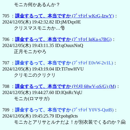
モニカ何かあるんか？
705 ：
課金するって、本当ですか
(ﾌﾟｯﾁｮｲ wKrG-IzwY)
：
2024/12/05(木) 19:42:32.82 ID:jM/Dqx0E
クリスマスモニカか…🎅
706 ：
課金するって、本当ですか
(ﾌﾟｯﾁｮｲ IgKa-s7BG)
：
2024/12/05(木) 19:43:11.35 ID:qOuuxNnQ
正月モニカやろ
707 ：
課金するって、本当ですか
(ﾌﾟｯﾁｮｲ E0vW-2v1L)
：
2024/12/05(木) 19:43:19.04 ID:Tl7nwHVU
クリモニのクリクリ
708 ：
課金するって、本当ですか
(ﾏｲﾒﾛ 68wV-oS/G)
(M)
：
2024/12/05(木) 19:44:27.60 ID:IQnRcYqU
モニカ(ロマサガ)
709 ：
課金するって、本当ですか
(ﾌﾟｯﾁｮｲ Y0VS-QutB)
：
2024/12/05(木) 19:45:25.79 ID:pobg0cts
モニカとアリサとルナだよ！が別衣装でくるのか？🤗