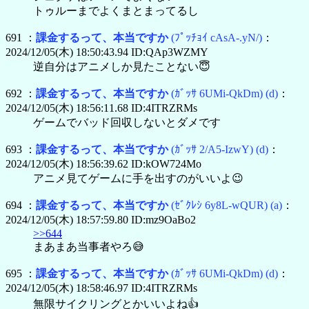
トゥルーまでよくまとまってるし
691 ：
課金するって、本当ですか
(ﾌﾟｯﾁｮｲ cAsA-.yN/)
：
2024/12/05(木) 18:50:43.94 ID:QAp3WZMY
逆自分はアニメしか見たことない😇
692 ：
課金するって、本当ですか
(ｶﾞｯｻ 6UMi-QkDm)
(d)
：
2024/12/05(木) 18:56:11.68 ID:4ITRZRMs
ゲームでバッド回収しないとダメです
693 ：
課金するって、本当ですか
(ｶﾞｯｻ 2/A5-IzwY)
(d)
：
2024/12/05(木) 18:56:39.62 ID:kOW724Mo
アニメ見てゲームに手を出すのがいいよ😉
694 ：
課金するって、本当ですか
(ｾﾞｸﾚｼ 6y8L-wQUR)
(a)
：
2024/12/05(木) 18:57:59.80 ID:mz9OaBo2
>>644
まあまあ当事者やろ😅
695 ：
課金するって、本当ですか
(ｶﾞｯｻ 6UMi-QkDm)
(d)
：
2024/12/05(木) 18:58:46.97 ID:4ITRZRMs
無限サイクリングとかいいよね👍