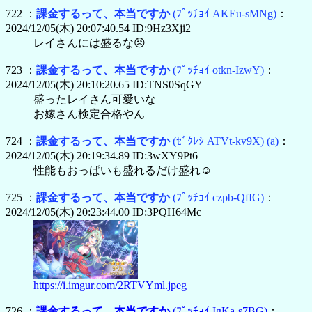
722 ：
課金するって、本当ですか
(ﾌﾟｯﾁｮｲ AKEu-sMNg)
：
2024/12/05(木) 20:07:40.54 ID:9Hz3Xji2
レイさんには盛るな😠
723 ：
課金するって、本当ですか
(ﾌﾟｯﾁｮｲ otkn-IzwY)
：
2024/12/05(木) 20:10:20.65 ID:TNS0SqGY
盛ったレイさん可愛いな
お嫁さん検定合格やん
724 ：
課金するって、本当ですか
(ｾﾞｸﾚｼ ATVt-kv9X)
(a)
：
2024/12/05(木) 20:19:34.89 ID:3wXY9Pt6
性能もおっぱいも盛れるだけ盛れ☺️
725 ：
課金するって、本当ですか
(ﾌﾟｯﾁｮｲ czpb-QfIG)
：
2024/12/05(木) 20:23:44.00 ID:3PQH64Mc
https://i.imgur.com/2RTVYml.jpeg
726 ：
課金するって、本当ですか
(ﾌﾟｯﾁｮｲ IgKa-s7BG)
：