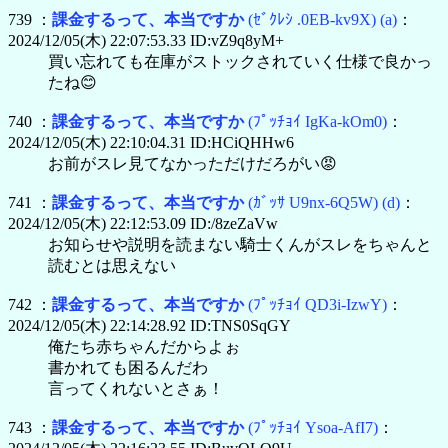
739 ：
課金するって、本当ですか
(ｾﾞｸﾚｼ .0EB-kv9X)
(a)
：
2024/12/05(木) 22:07:53.33 ID:vZ9q8yM+
買い忘れても在庫がストックされていく仕様で良かっ
たね😊
740 ：
課金するって、本当ですか
(ﾌﾟｯﾁｮｲ IgKa-kOm0)
：
2024/12/05(木) 22:10:04.31 ID:HCiQHHw6
お前がスレ見てなかっただけだろがい😡
741 ：
課金するって、本当ですか
(ｶﾞｯｻ U9nx-6Q5W)
(d)
：
2024/12/05(木) 22:12:53.09 ID:/8zeZaVw
お知らせや説明を読まない騎士くんがスレをちゃんと
読むとは思えない
742 ：
課金するって、本当ですか
(ﾌﾟｯﾁｮｲ QD3i-IzwY)
：
2024/12/05(木) 22:14:28.92 ID:TNS0SqGY
俺たち赤ちゃんだからよぉ
書かれても困るんだわ
言ってくれないとさぁ！
743 ：
課金するって、本当ですか
(ﾌﾟｯﾁｮｲ Ysoa-AfI7)
：