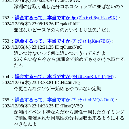
2024/12/05(木) 23:06:49.70 ID:6lU78IGw
深淵のは取り逃した分コネコショップに並ばないの？
752 ：
課金するって、本当ですか
🐔
(ﾌﾟｯﾁｮｲ 6ynH-kv9X)
：
2024/12/05(木) 23:08:16.26 ID:qak+PfdU
並ばないピースそのものというよりは欠片だし
753 ：
課金するって、本当ですか
(ﾌﾟｯﾁｮｲ IgKa-s7BG)
：
2024/12/05(木) 23:12:21.25 ID:qOuuxNnQ
追いつけないって何に追いつこうってんだよ
SSくらいなら今から無課金で始めてもそのうち取れる
だろ
754 ：
課金するって、本当ですか
(ﾏｲﾒﾛ .3mR-kJ1T)
(M)
：
2024/12/05(木) 23:13:33.81 ID:Hi46tL1Q
今更こんなクソゲー始めるやついない定期
755 ：
課金するって、本当ですか
(ﾌﾟｯﾁｮｲ obMQ-kOm0)
：
2024/12/05(木) 23:14:33.25 ID:TlmaQV5Q
深淵はイベント枠なんだから属性一周したタイミング
で前回開催された同属性の分も回収出来るようにする
べきなんよ