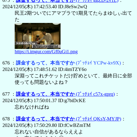
675 ：
課金するって、本当ですか
(ﾌﾟｯﾁｮｲ ggZD-2v1L)
：
2024/12/05(木) 17:42:53.40 ID:J8eSw2wQ
民王2期ついでにアマプラで1期見てたらまゆしぃ出て
た
https://i.imgur.com/Gf0uGi1.png
676 ：
課金するって、本当ですか
(ﾌﾟｯﾁｮｲ YCPw-kv9X)
：
2024/12/05(木) 17:48:51.62 ID:4imTZY6o
深淵ってこれチケットだけ貯めといて、最終日に全部
使っても問題ないよね？
677 ：
課金するって、本当ですか
(ﾌﾟｯﾁｮｲ c57x-gprq)
：
2024/12/05(木) 17:50:01.37 ID:g7biDcKE
忘れなければね
678 ：
課金するって、本当ですか
(ﾌﾟｯﾁｮｲ QKsY-MYJP)
：
2024/12/05(木) 17:50:29.80 ID:fCwBZmTM
忘れない自信があるならええよ