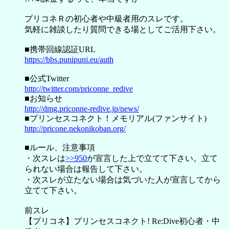
プリコネＲの初心者や中級者用のスレです。
気軽に雑談したり質問できる場としてご活用下さい。
■携帯回線認証URL
https://bbs.punipuni.eu/auth
■公式Twitter
http://twitter.com/priconne_redive
■お知らせ
http://dmg.priconne-redive.jp/news/
■プリンセスコネクト！メモリアル(ファンサイト)
http://pricone.nekonikoban.org/
■ルール、注意事項
・次スレは
>>950
が宣言した上で立てて下さい。立て
られない場合は報告して下さい。
・次スレが立たない場合は気づいた人が宣言してから
立てて下さい。
前スレ
【プリコネ】プリンセスコネクト! Re:Dive初心者・中