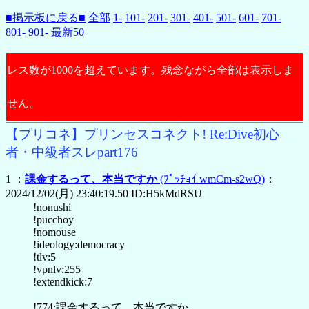
■掲示板に戻る■
全部
1-
101-
201-
301-
401-
501-
601-
701-
801-
901-
最新50
レス数が1000を超えています。残念ながら全部は表示しま
せん。
【プリコネ】プリンセスコネクト! Re:Dive初心
者・中級者スレpart176
1 ：
課金するって、本当ですか
(ﾌﾟｯﾁｮｲ wmCm-s2wQ)
：
2024/12/02(月) 23:40:19.50 ID:H5kMdRSU
!nonushi
!pucchoy
!nomouse
!ideology:democracy
!tlv:5
!vpnlv:255
!extendkick:7
!774:課金するって、本当ですか