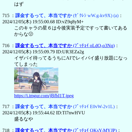
はず
715 ：
課金するって、本当ですか
(ｾﾞｸﾚｼ wW.g-kv9X)
(a)
：
2024/12/05(木) 19:55:00.68 ID:vZ9q8yM+
このキャラの星６は今後実装予定ですって書いてある
からな🤢
716 ：
課金するって、本当ですか
(ﾌﾟｯﾁｮｲ oLdQ-o3Nq)
：
2024/12/05(木) 19:55:09.79 ID:UR3EZa2g
イザパイ待ってるうちにAIでレイパイ盛り放題になっ
てしまった
https://i.imgur.com/jBfbI1T.jpeg
717 ：
課金するって、本当ですか
(ﾌﾟｯﾁｮｲ E0vW-2v1L)
：
2024/12/05(木) 19:55:44.62 ID:Tl7nwHVU
盛るなや
718 ：
課金するって、本当ですか
(ﾌﾟｯﾁｮｲ QKsY-MYJP)
：