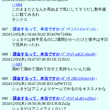
>>684
このままだとなんか死ぬまで気にしてそうだし数年越
しに観てみるわ
サンクス
687 ：
課金するって、本当ですか
(ｶﾞｯｻ 2/A5-IzwY)
(d)
：
2024/12/05(木) 18:44:30.62 ID:kOW724Mo
シュタゲは前半見るのに2週間かかったけど後半は半日
で見終わったわ
688 ：
課金するって、本当ですか
(ﾌﾟｯﾁｮｲ odGC-6ws9)
：
2024/12/05(木) 18:47:07.00 ID:1IC1UDcU
>>683
溜めて溜めて溜めて出すと気持ちいいんだ🤗
689 ：
課金するって、本当ですか
(ｶﾞｯｻ 2lRl-QQru)
(d)
：
2024/12/05(木) 18:47:29.06 ID:CmPWT152
シュタゲはアニメよりゲームでやるのをオススメかな
690 ：
課金するって、本当ですか
(ﾌﾟｯﾁｮｲ oLdQ-o3Nq)
：
2024/12/05(木) 18:50:36.98 ID:UR3EZa2g
シュタゲはアニメでよくない？