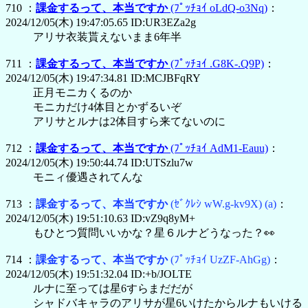
710 ：
課金するって、本当ですか
(ﾌﾟｯﾁｮｲ oLdQ-o3Nq)
：
2024/12/05(木) 19:47:05.65 ID:UR3EZa2g
アリサ衣装貰えないまま6年半
711 ：
課金するって、本当ですか
(ﾌﾟｯﾁｮｲ .G8K-.Q9P)
：
2024/12/05(木) 19:47:34.81 ID:MCJBFqRY
正月モニカくるのか
モニカだけ4体目とかずるいぞ
アリサとルナは2体目すら来てないのに
712 ：
課金するって、本当ですか
(ﾌﾟｯﾁｮｲ AdM1-Eauu)
：
2024/12/05(木) 19:50:44.74 ID:UTSzlu7w
モニィ優遇されてんな
713 ：
課金するって、本当ですか
(ｾﾞｸﾚｼ wW.g-kv9X)
(a)
：
2024/12/05(木) 19:51:10.63 ID:vZ9q8yM+
もひとつ質問いいかな？星６ルナどうなった？👀
714 ：
課金するって、本当ですか
(ﾌﾟｯﾁｮｲ UzZF-AhGg)
：
2024/12/05(木) 19:51:32.04 ID:+b/JOLTE
ルナに至っては星6すらまだだが
シャドバキャラのアリサが星6いけたからルナもいける