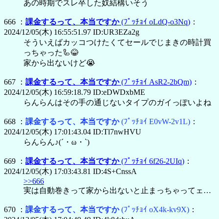
あの時期でスレ卒した奴結構いそう
666 ：
課金するって、本当ですか
(ﾌﾟｯﾁｮｲ oLdQ-o3Nq)
：
2024/12/05(木) 16:55:51.97 ID:UR3EZa2g
そういえばカッコつけたくてセールでじまきの時計買
っちゃった🦾😂
家から出ないけど😭
667 ：
課金するって、本当ですか
(ﾌﾟｯﾁｮｲ AsR2-2bQm)
：
2024/12/05(木) 16:59:18.79 ID:eDWDxbME
らんらんはその手の通じないタイプのガイっぽいよね
668 ：
課金するって、本当ですか
(ﾌﾟｯﾁｮｲ E0vW-2v1L)
：
2024/12/05(木) 17:01:43.04 ID:Tl7nwHVU
らんらん♪(´・ω・`)
669 ：
課金するって、本当ですか
(ﾌﾟｯﾁｮｲ 6f26-2UIq)
：
2024/12/05(木) 17:03:43.81 ID:4S+CnssA
>>666
実は自動巻きって家から出ないと止まっちゃってェ…
670 ：
課金するって、本当ですか
(ﾌﾟｯﾁｮｲ oX4k-kv9X)
：