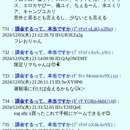
ス、エロカヤぴー、儀ユイ、ちぇるーん、水エミリ
ア、キャンプユカリ
意外と居るとも言えるし、少ないとも言える
731 ：
課金するって、本当ですか
(ﾌﾟｯﾁｮｲ oLdQ-o3Nq)
：
2024/12/05(木) 21:12:39.70 ID:UR3EZa2g
フレおりゃん
732 ：
課金するって、本当ですか
(ﾌﾟｯﾁｮｲ cAsA-.yN/)
：
2024/12/05(木) 21:14:09.98 ID:QAp3WZMY
限定リマちゃんは🥺🐏
733 ：
課金するって、本当ですか
(ｾﾞｸﾚｼ Momd-kv9X)
(a)
：
2024/12/05(木) 21:26:11.13 ID:3wXY9Pt6
屠殺場に行けば会えるかもな🥴👉
734 ：
課金するって、本当ですか
(ｶﾞｯｻ YQRn-6kbU)
(d)
：
2024/12/05(木) 21:33:52.65 ID:cT2fZQeE
rog ally x買ったこれで手軽にゲームできるぞ😊
735 ：
課金するって、本当ですか
(ﾌﾟｯﾁｮｲ oX4k-kv9X)
：