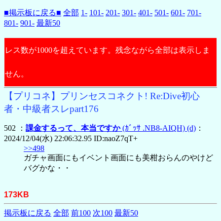
■掲示板に戻る■
全部
1-
101-
201-
301-
401-
501-
601-
701-
801-
901-
最新50
レス数が1000を超えています。残念ながら全部は表示しま
せん。
【プリコネ】プリンセスコネクト! Re:Dive初心
者・中級者スレpart176
502 ：
課金するって、本当ですか
(ｶﾞｯｻ .NB8-AIQH)
(d)
：
2024/12/04(水) 22:06:32.95 ID:naoZ7qT+
>>498
ガチャ画面にもイベント画面にも美柑おらんのやけど
バグかな・・
173KB
掲示板に戻る
全部
前100
次100
最新50