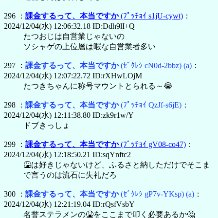
296 ：
課金するって、本当ですか
(ﾌﾟｯﾁｮｲ s1jU-cywt)
：
2024/12/04(水) 12:06:32.18 ID:Ddh9lI+Q
たつおじは自営業じゃないの
ソシャゲの上位層は暇な自営業者多い
297 ：
課金するって、本当ですか
(ｾﾞｸﾚｼ cN0d-2bbz)
(a)
：
2024/12/04(水) 12:07:22.72 ID:rXHwLOjM
たつきちゃんに称号マウントとられる～😭
298 ：
課金するって、本当ですか
(ﾌﾟｯﾁｮｲ QzJf-s6jE)
：
2024/12/04(水) 12:11:38.80 ID:zk9r1w/Y
ドブきっしょ
299 ：
課金するって、本当ですか
(ﾌﾟｯﾁｮｲ gV08-co47)
：
2024/12/04(水) 12:18:50.21 ID:sqYnftc2
🤮は好きじゃないけど、ふるさと納しただけでそこま
で言うのは流石に失礼だろ
300 ：
課金するって、本当ですか
(ｾﾞｸﾚｼ gP7v-YKsp)
(a)
：
2024/12/04(水) 12:21:19.04 ID:rQsfVsbY
名誉ステラメンの🤮をここまで叩く必要あるか🤔