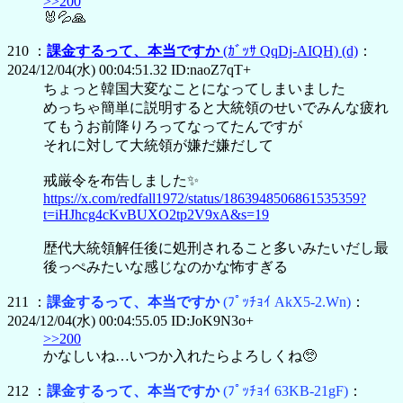
>>200
🐰💦🙏
210 ：
課金するって、本当ですか
(ｶﾞｯｻ QqDj-AIQH)
(d)
：
2024/12/04(水) 00:04:51.32 ID:naoZ7qT+
ちょっと韓国大変なことになってしまいました
めっちゃ簡単に説明すると大統領のせいでみんな疲れ
てもうお前降りろってなってたんですが
それに対して大統領が嫌だ嫌だして
戒厳令を布告しました✨
https://x.com/redfall1972/status/1863948506861535359?
t=iHJhcg4cKvBUXO2tp2V9xA&s=19
歴代大統領解任後に処刑されること多いみたいだし最
後っぺみたいな感じなのかな怖すぎる
211 ：
課金するって、本当ですか
(ﾌﾟｯﾁｮｲ AkX5-2.Wn)
：
2024/12/04(水) 00:04:55.05 ID:JoK9N3o+
>>200
かなしいね…いつか入れたらよろしくね🥺
212 ：
課金するって、本当ですか
(ﾌﾟｯﾁｮｲ 63KB-21gF)
：