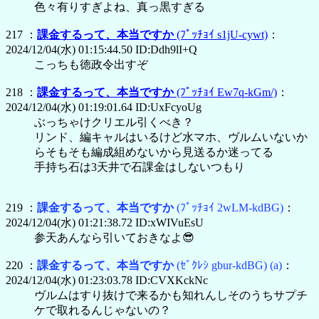
色々有りすぎよね、真っ黒すぎる
217 ：
課金するって、本当ですか
(ﾌﾟｯﾁｮｲ s1jU-cywt)
：
2024/12/04(水) 01:15:44.50 ID:Ddh9lI+Q
こっちも徳政令出すぞ
218 ：
課金するって、本当ですか
(ﾌﾟｯﾁｮｲ Ew7q-kGm/)
：
2024/12/04(水) 01:19:01.64 ID:UxFcyoUg
ぶっちゃけクリエル引くべき？
リンド、編キャルはいるけど水マホ、ヴルムいないか
らそもそも編成組めないから見送るか迷ってる
手持ち石は3天井で石課金はしないつもり
219 ：
課金するって、本当ですか
(ﾌﾟｯﾁｮｲ 2wLM-kdBG)
：
2024/12/04(水) 01:21:38.72 ID:xWIVuEsU
参天あんなら引いておきなよ😎
220 ：
課金するって、本当ですか
(ｾﾞｸﾚｼ gbur-kdBG)
(a)
：
2024/12/04(水) 01:23:03.78 ID:CVXKckNc
ヴルムはすり抜けで来るかも知れんしそのうちサプチ
ケで取れるんじゃないの？