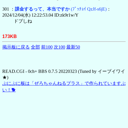
301 ：
課金するって、本当ですか
(ﾌﾟｯﾁｮｲ QzJf-s6jE)
：
2024/12/04(水) 12:22:53.04 ID:zk9r1w/Y
ドブしね
173KB
掲示板に戻る
全部
前100
次100
最新50
READ.CGI - 0ch+ BBS 0.7.5 20220323 (Tuned by イーブイワイ
★)
ぷにぷに板は「ぜろちゃんねるプラス」で作られていますぶ
い！🐕