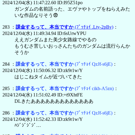
2024/12/04(水) 11:47:22.60 ID:I95Z51po
ガンダムの名前語った、エヴァやトップをねらえみた
いな作品なりそう😨
283 ：
課金するって、本当ですか
(ﾌﾟｯﾁｮｲ .Lty-2pBv)
：
2024/12/04(水) 11:49:34.94 ID:6sUrwYPU
ええガンダムまた美少女路線でやるの
もうむさ苦しいおっさんたちのガンダムは流行らんか
そうか
284 ：
課金するって、本当ですか
(ﾌﾟｯﾁｮｲ QzJf-s6jE)
：
2024/12/04(水) 11:50:06.32 ID:zk9r1w/Y
はじこねタイムが近づいてきた
285 ：
課金するって、本当ですか
(ﾌﾟｯﾁｮｲ cikb-A5zn)
：
2024/12/04(水) 11:51:02.49 ID:+t9XhtFE
DLきたあああああああああああああ
286 ：
課金するって、本当ですか
(ﾌﾟｯﾁｮｲ QzJf-s6jE)
：
2024/12/04(水) 11:52:42.33 ID:zk9r1w/Y
ﾊｼﾞｼﾞｼﾞｼﾞ…