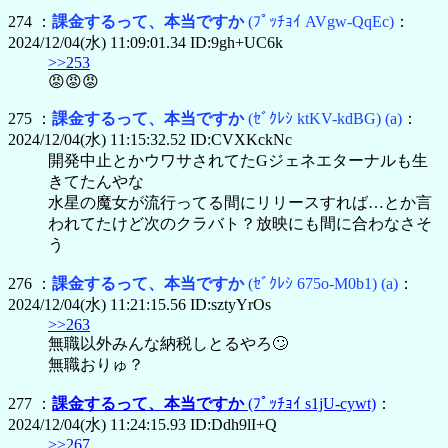
274 ：
課金するって、本当ですか
(ﾌﾟｯﾁｮｲ AVgw-QqEc)
：
2024/12/04(水) 11:09:01.34 ID:9gh+UC6k
>>253
😡😡😡
275 ：
課金するって、本当ですか
(ｾﾞｸﾚｼ ktKV-kdBG)
(a)
：
2024/12/04(水) 11:15:32.52 ID:CVXKckNc
開発中止とかウワサされてたGジェネエターナルも生
きてたんやな
水星の魔女が流行ってる間にリリースすれば…とか言
われてたけど次のクラバト？放映にも間に合わなさそ
う
276 ：
課金するって、本当ですか
(ｾﾞｸﾚｼ 675o-M0b1)
(a)
：
2024/12/04(水) 11:21:15.56 ID:sztyYrOs
>>263
無職以外みんな納税しとるやろ🙄
無職おりゅ？
277 ：
課金するって、本当ですか
(ﾌﾟｯﾁｮｲ s1jU-cywt)
：
2024/12/04(水) 11:24:15.93 ID:Ddh9lI+Q
>>267