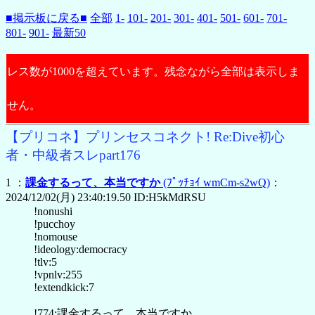
■掲示板に戻る■
全部
1-
101-
201-
301-
401-
501-
601-
701-
801-
901-
最新50
レス数が1000を超えています。残念ながら全部は表示しま
せん。
【プリコネ】プリンセスコネクト! Re:Dive初心
者・中級者スレpart176
1 ：
課金するって、本当ですか
(ﾌﾟｯﾁｮｲ wmCm-s2wQ)
：
2024/12/02(月) 23:40:19.50 ID:H5kMdRSU
!nonushi
!pucchoy
!nomouse
!ideology:democracy
!tlv:5
!vpnlv:255
!extendkick:7
!774:課金するって、本当ですか