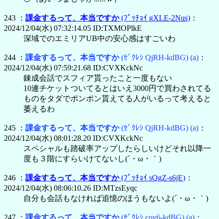
243 ：
課金するって、本当ですか
(ﾌﾟｯﾁｮｲ gXLE-2Nus)
：
2024/12/04(水) 07:32:14.05 ID:TXMOPlkE
深域でのエミリアUB中の安心感はすごいわ
244 ：
課金するって、本当ですか
(ｾﾞｸﾚｼ QjRH-kdBG)
(a)
：
2024/12/04(水) 07:59:21.68 ID:CVXKckNc
錬成会話でスフィア貰ったこと一度もない
10連チケットついてるとはいえ3000円で買わされてる
ものをタダでポンポン貰えてる人がいるって考えると
萎えるわ
245 ：
課金するって、本当ですか
(ｾﾞｸﾚｼ QjRH-kdBG)
(a)
：
2024/12/04(水) 08:01:28.20 ID:CVXKckNc
スペシャルも踏破率アップしたらしいけどそれ以降一
度も３階にすらいけてないし(´・ω・｀)
246 ：
課金するって、本当ですか
(ﾌﾟｯﾁｮｲ sQgZ-s6jE)
：
2024/12/04(水) 08:06:10.26 ID:MTzsEyqc
自分も会話もなければ追憶のほうもないよ(´・ω・｀)
247 ：
課金するって、本当ですか
(ｾﾞｸﾚｼ coy6-kdBG)
(a)
：