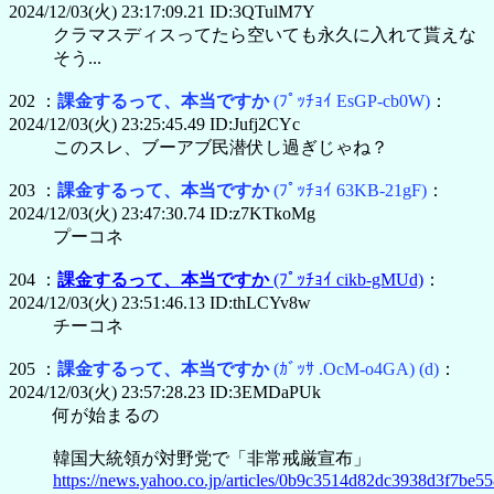
2024/12/03(火) 23:17:09.21 ID:3QTulM7Y
クラマスディスってたら空いても永久に入れて貰えな
そう...
202 ：
課金するって、本当ですか
(ﾌﾟｯﾁｮｲ EsGP-cb0W)
：
2024/12/03(火) 23:25:45.49 ID:Jufj2CYc
このスレ、ブーアブ民潜伏し過ぎじゃね？
203 ：
課金するって、本当ですか
(ﾌﾟｯﾁｮｲ 63KB-21gF)
：
2024/12/03(火) 23:47:30.74 ID:z7KTkoMg
プーコネ
204 ：
課金するって、本当ですか
(ﾌﾟｯﾁｮｲ cikb-gMUd)
：
2024/12/03(火) 23:51:46.13 ID:thLCYv8w
チーコネ
205 ：
課金するって、本当ですか
(ｶﾞｯｻ .OcM-o4GA)
(d)
：
2024/12/03(火) 23:57:28.23 ID:3EMDaPUk
何が始まるの
韓国大統領が対野党で「非常戒厳宣布」
https://news.yahoo.co.jp/articles/0b9c3514d82dc3938d3f7be