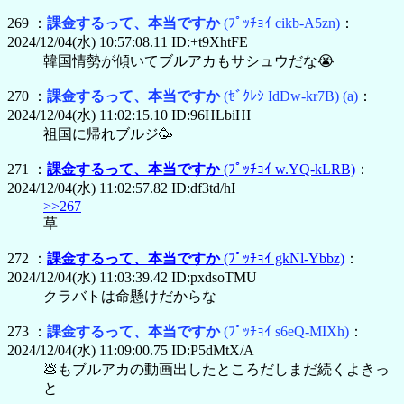
269 ：
課金するって、本当ですか
(ﾌﾟｯﾁｮｲ cikb-A5zn)
：
2024/12/04(水) 10:57:08.11 ID:+t9XhtFE
韓国情勢が傾いてブルアカもサシュウだな😭
270 ：
課金するって、本当ですか
(ｾﾞｸﾚｼ IdDw-kr7B)
(a)
：
2024/12/04(水) 11:02:15.10 ID:96HLbiHI
祖国に帰れブルジ🥳
271 ：
課金するって、本当ですか
(ﾌﾟｯﾁｮｲ w.YQ-kLRB)
：
2024/12/04(水) 11:02:57.82 ID:df3td/hI
>>267
草
272 ：
課金するって、本当ですか
(ﾌﾟｯﾁｮｲ gkNl-Ybbz)
：
2024/12/04(水) 11:03:39.42 ID:pxdsoTMU
クラバトは命懸けだからな
273 ：
課金するって、本当ですか
(ﾌﾟｯﾁｮｲ s6eQ-MIXh)
：
2024/12/04(水) 11:09:00.75 ID:P5dMtX/A
💩もブルアカの動画出したところだしまだ続くよきっ
と