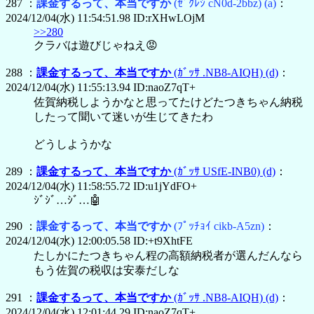
287 ：
課金するって、本当ですか
(ｾﾞｸﾚｼ cN0d-2bbz)
(a)
：
2024/12/04(水) 11:54:51.98 ID:rXHwLOjM
>>280
クラバは遊びじゃねえ😡
288 ：
課金するって、本当ですか
(ｶﾞｯｻ .NB8-AIQH)
(d)
：
2024/12/04(水) 11:55:13.94 ID:naoZ7qT+
佐賀納税しようかなと思ってたけどたつきちゃん納税
したって聞いて迷いが生じてきたわ
どうしようかな
289 ：
課金するって、本当ですか
(ｶﾞｯｻ USfE-INB0)
(d)
：
2024/12/04(水) 11:58:55.72 ID:u1jYdFO+
ｼﾞｼﾞ…ｼﾞ…🤖
290 ：
課金するって、本当ですか
(ﾌﾟｯﾁｮｲ cikb-A5zn)
：
2024/12/04(水) 12:00:05.58 ID:+t9XhtFE
たしかにたつきちゃん程の高額納税者が選んだんなら
もう佐賀の税収は安泰だしな
291 ：
課金するって、本当ですか
(ｶﾞｯｻ .NB8-AIQH)
(d)
：
2024/12/04(水) 12:01:44.29 ID:naoZ7qT+