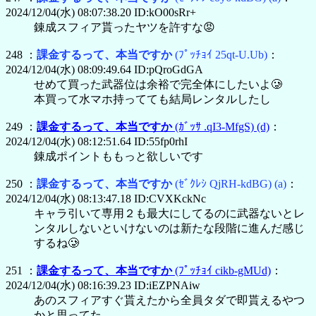
2024/12/04(水) 08:07:38.20 ID:kO00sRr+
錬成スフィア貰ったヤツを許すな😡
248 ：
課金するって、本当ですか
(ﾌﾟｯﾁｮｲ 25qt-U.Ub)
：
2024/12/04(水) 08:09:49.64 ID:pQroGdGA
せめて買った武器位は余裕で完全体にしたいよ🥲
本買って水マホ持ってても結局レンタルしたし
249 ：
課金するって、本当ですか
(ｶﾞｯｻ .qI3-MfgS)
(d)
：
2024/12/04(水) 08:12:51.64 ID:55fp0rhI
錬成ポイントももっと欲しいです
250 ：
課金するって、本当ですか
(ｾﾞｸﾚｼ QjRH-kdBG)
(a)
：
2024/12/04(水) 08:13:47.18 ID:CVXKckNc
キャラ引いて専用２も最大にしてるのに武器ないとレ
ンタルしないといけないのは新たな段階に進んだ感じ
するね🥲
251 ：
課金するって、本当ですか
(ﾌﾟｯﾁｮｲ cikb-gMUd)
：
2024/12/04(水) 08:16:39.23 ID:iEZPNAiw
あのスフィアすぐ貰えたから全員タダで即貰えるやつ
かと思ってた