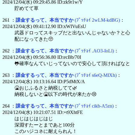
2024/12/04(水) 09:29:45.86 ID:zk9r1w/Y
貯めてて草
261 ：
課金するって、本当ですか
(ﾌﾟｯﾁｮｲ 2wLM-kdBG)
：
2024/12/04(水) 09:41:12.90 ID:xWIVuEsU
武器ドロってスキップだと出ないんじゃないか？と心
配になってきた🥺
262 ：
課金するって、本当ですか
(ﾌﾟｯﾁｮｲ .AO3-IoLl)
：
2024/12/04(水) 09:56:36.80 ID:ecBb/70I
🐸確率なんていじってないので安心して頂ければなと
263 ：
課金するって、本当ですか
(ﾌﾟｯﾁｮｲ s6eQ-MIXh)
：
2024/12/04(水) 10:13:16.64 ID:P5dMtX/A
🤮おじふるさと納税してて🌿
納税しないと🤮以下の時代が来たか😢
264 ：
課金するって、本当ですか
(ﾌﾟｯﾁｮｲ cikb-A5zn)
：
2024/12/04(水) 10:21:07.51 ID:+t9XhtFE
はじはじはじはじ
深淵すたーとまであと100分
このハジコネに耐えられん！