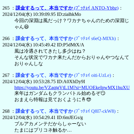
265 ：
課金するって、本当ですか
(ﾌﾟｯﾁｮｲ ANTO-Ybbz)
：
2024/12/04(水) 10:39:09.95 ID:zialhkMo
今回の深淵は風だっけ？ワカナちゃんのための深淵じ
ゃん😆
266 ：
課金するって、本当ですか
(ﾌﾟｯﾁｮｲ s6eQ-MIXh)
：
2024/12/04(水) 10:45:49.42 ID:P5dMtX/A
風は冷遇されてきたし多少はね？
そんな状況でワカナ来たんだからおりゃんやつなんて
おりゃんしな
267 ：
課金するって、本当ですか
(ﾌﾟｯﾁｮｲ oiti-UzLe)
：
2024/12/04(水) 10:53:28.75 ID:A0XhDy9I
https://youtu.be/VZaqtgVtL1M?si=MUOEkeIpwMX1huXU
来年はガンダムもクランバトル始めるぞ😏
おまえら特報は見ておくように🤞😎
268 ：
課金するって、本当ですか
(ﾌﾟｯﾁｮｲ Q8I7-ckW8)
：
2024/12/04(水) 10:54:29.41 ID:6mJEGs/g
ブルアカメンテだからしゃーない
たまにはプリコネ触るか…