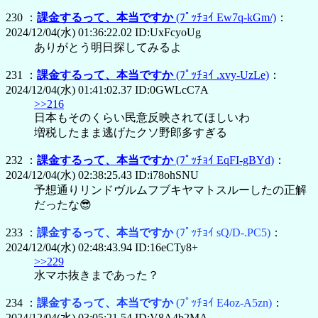
230 ：
課金するって、本当ですか
(ﾌﾟｯﾁｮｲ Ew7q-kGm/)
：
2024/12/04(水) 01:36:22.02 ID:UxFcyoUg
ありがとう明日探してみるよ
231 ：
課金するって、本当ですか
(ﾌﾟｯﾁｮｲ .xvy-UzLe)
：
2024/12/04(水) 01:41:02.37 ID:0GWLcC7A
>>216
日本もそのくらい民意反映されてほしいわ
増税したまま逃げたクソ野郎多すぎる
232 ：
課金するって、本当ですか
(ﾌﾟｯﾁｮｲ EqFI-gBYd)
：
2024/12/04(水) 02:38:25.43 ID:i78ohSNU
予想通りリンドヴルムフブキヤマトスルーしたの正解
だったな😎
233 ：
課金するって、本当ですか
(ﾌﾟｯﾁｮｲ sQ/D-.PC5)
：
2024/12/04(水) 02:48:43.94 ID:16eCTy8+
>>229
水マホ抜きまであった？
234 ：
課金するって、本当ですか
(ﾌﾟｯﾁｮｲ E4oz-A5zn)
：
2024/12/04(水) 03:05:21.54 ID:V8A4b2MA