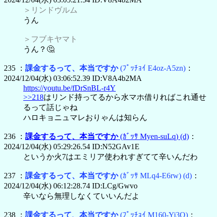
＞リンドヴルム
うん
＞フブキヤマト
うん？🤔
235 ：
課金するって、本当ですか
(ﾌﾟｯﾁｮｲ E4oz-A5zn)
：
2024/12/04(水) 03:06:52.39 ID:V8A4b2MA
https://youtu.be/fDrSnBL-r4Y
>>218
はリンド持ってるから水マホ借りればこれ通せ
るって話じゃね
ハロキョニュマレおりゃんは知らん
236 ：
課金するって、本当ですか
(ｶﾞｯｻ Myen-suLq)
(d)
：
2024/12/04(水) 05:29:26.54 ID:N52GAv1E
というか火7はエミリア使われすぎてて辛いんだわ
237 ：
課金するって、本当ですか
(ｶﾞｯｻ MLq4-E6rw)
(d)
：
2024/12/04(水) 06:12:28.74 ID:LCg/Gwvo
辛いなら無理しなくていいんだよ
238 ：
課金するって、本当ですか
(ﾌﾟｯﾁｮｲ M160-Yi3O)
：