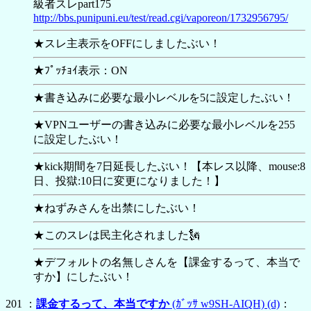
級者スレpart175
http://bbs.punipuni.eu/test/read.cgi/vaporeon/1732956795/
★スレ主表示をOFFにしましたぶい！
★ﾌﾟｯﾁｮｲ表示：ON
★書き込みに必要な最小レベルを5に設定したぶい！
★VPNユーザーの書き込みに必要な最小レベルを255
に設定したぶい！
★kick期間を7日延長したぶい！【本レス以降、mouse:8
日、投獄:10日に変更になりました！】
★ねずみさんを出禁にしたぶい！
★このスレは民主化されました🗽
★デフォルトの名無しさんを【
課金するって、本当で
すか】にしたぶい！
201 ：
課金するって、本当ですか
(ｶﾞｯｻ w9SH-AIQH)
(d)
：