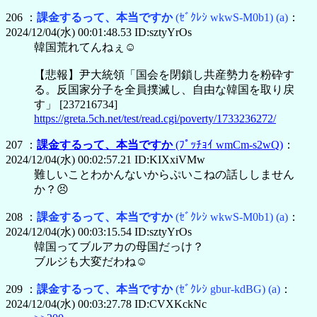
206 ：
課金するって、本当ですか
(ｾﾞｸﾚｼ wkwS-M0b1)
(a)
：
2024/12/04(水) 00:01:48.53 ID:sztyYrOs
韓国荒れてんねぇ☺️
【悲報】尹大統領「国会を閉鎖し共産勢力を粉砕す
る。反国家分子を全員撲滅し、自由な韓国を取り戻
す」 [237216734]
https://greta.5ch.net/test/read.cgi/poverty/1733236272/
207 ：
課金するって、本当ですか
(ﾌﾟｯﾁｮｲ wmCm-s2wQ)
：
2024/12/04(水) 00:02:57.21 ID:KIXxiVMw
難しいことわかんないからぷいこねの話ししません
か？😣
208 ：
課金するって、本当ですか
(ｾﾞｸﾚｼ wkwS-M0b1)
(a)
：
2024/12/04(水) 00:03:15.54 ID:sztyYrOs
韓国ってブルアカの母国だっけ？
ブルジも大変だわね☺️
209 ：
課金するって、本当ですか
(ｾﾞｸﾚｼ gbur-kdBG)
(a)
：
2024/12/04(水) 00:03:27.78 ID:CVXKckNc