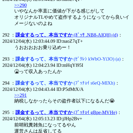
>>290
いやなんか率直に価値が下がる感じがして
オリジナルTLやめて盗作するようになってから良いイ
メージないのよね
292 ：
課金するって、本当ですか
(ｶﾞｯｻ .NB8-AIQH)
(d)
：
2024/12/04(水) 12:03:44.09 ID:naoZ7qT+
うおおおおお乗り込めー！
293 ：
課金するって、本当ですか
(ｾﾞｸﾚｼ kWbO-Yi3O)
(a)
：
2024/12/04(水) 12:04:23.94 ID:mHqYl95I
🤮って収入あったんか
294 ：
課金するって、本当ですか
(ﾌﾟｯﾁｮｲ s6eQ-MIXh)
：
2024/12/04(水) 12:04:43.44 ID:P5dMtX/A
>>291
納税しなかったらその盗作者以下になるんだ😭
295 ：
課金するって、本当ですか
(ﾌﾟｯﾁｮｲ gBpe-MVHe)
：
2024/12/04(水) 12:05:13.23 ID:jJHp2Bv+
前哨戦糞雑魚になってるやん
運営さんは反省してる