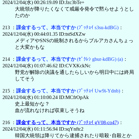
2024/12/04(水) 00:26:19.09 ID:Jzc3bTe+
大統領が降りたくなくて戒厳令発令で黙らせようとし
たのか
213 ：
課金するって、本当ですか
(ﾌﾟｯﾁｮｲ s3su-kdBG)
：
2024/12/04(水) 00:44:01.35 ID:tstSdXZw
メディアやSNSの統制されるからブルアカさんちょっ
と大変かもな
214 ：
課金するって、本当ですか
(ｾﾞｸﾚｼ gbur-kdBG)
(a)
：
2024/12/04(水) 01:07:46.62 ID:CVXKckNc
野党が解除の決議を通したらしいから明日中には終局
してそう
215 ：
課金するって、本当ですか
(ﾌﾟｯﾁｮｲ Uw9i-Ydnb)
：
2024/12/04(水) 01:10:00.24 ID:MCfrOpAk
史上最短かな？
血が流れなければ収束しそうね
216 ：
課金するって、本当ですか
(ﾌﾟｯﾁｮｲ gV08-co47)
：
2024/12/04(水) 01:11:56.94 ID:sqYnftc2
韓国大統領は降りてから逮捕されたり暗殺･自殺とか