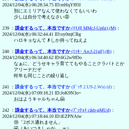
2024/12/04(水) 06:28:34.75 ID:mHqYl95I
別にエミリアなんて使わなくてもいいわ
少しは自分で考えなさい😡
239 ：
課金するって、本当ですか
(ﾏｲﾒﾛ MMcJ-Up6z)
(M)
：
2024/12/04(水) 06:32:44.41 ID:oy0mjCBg
ハロキョなんて👴しか持ってねえよ
240 ：
課金するって、本当ですか
(ﾐｯｷｰ ArcJ-21gF)
(R)
：
2024/12/04(水) 06:34:40.62 ID:6G2w9fDo
なぁに、どうせキャラ育ててもやることクラバトとか
アリーナだぞ
何年も同じことの繰り返し
241 ：
課金するって、本当ですか
(ｶﾞｯｻ 2.U9-2.Wn)
(d)
：
2024/12/04(水) 07:09:18.21 ID:JoK9N3o+
おはようキャルちゃん🤗
242 ：
課金するって、本当ですか
(ﾌﾟｯﾁｮｲ cikb-gMUd)
：
2024/12/04(水) 07:18:44.10 ID:iEZPNAiw
😢「2ボス通れません」
🤣（あいつましゃか......ｗ）