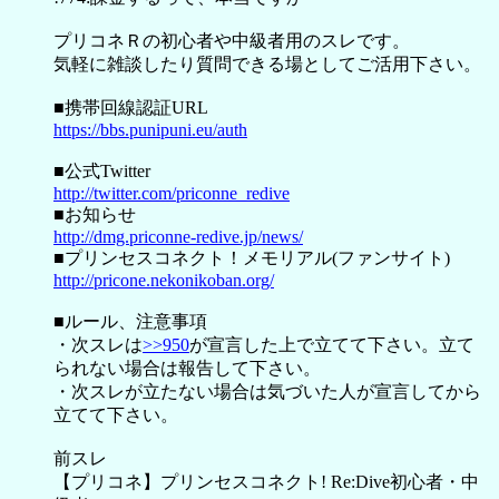
プリコネＲの初心者や中級者用のスレです。
気軽に雑談したり質問できる場としてご活用下さい。
■携帯回線認証URL
https://bbs.punipuni.eu/auth
■公式Twitter
http://twitter.com/priconne_redive
■お知らせ
http://dmg.priconne-redive.jp/news/
■プリンセスコネクト！メモリアル(ファンサイト)
http://pricone.nekonikoban.org/
■ルール、注意事項
・次スレは
>>950
が宣言した上で立てて下さい。立て
られない場合は報告して下さい。
・次スレが立たない場合は気づいた人が宣言してから
立てて下さい。
前スレ
【プリコネ】プリンセスコネクト! Re:Dive初心者・中