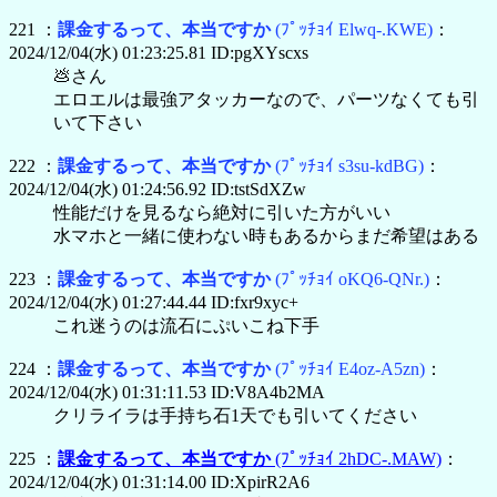
221 ：
課金するって、本当ですか
(ﾌﾟｯﾁｮｲ Elwq-.KWE)
：
2024/12/04(水) 01:23:25.81 ID:pgXYscxs
💩さん
エロエルは最強アタッカーなので、パーツなくても引
いて下さい
222 ：
課金するって、本当ですか
(ﾌﾟｯﾁｮｲ s3su-kdBG)
：
2024/12/04(水) 01:24:56.92 ID:tstSdXZw
性能だけを見るなら絶対に引いた方がいい
水マホと一緒に使わない時もあるからまだ希望はある
223 ：
課金するって、本当ですか
(ﾌﾟｯﾁｮｲ oKQ6-QNr.)
：
2024/12/04(水) 01:27:44.44 ID:fxr9xyc+
これ迷うのは流石にぷいこね下手
224 ：
課金するって、本当ですか
(ﾌﾟｯﾁｮｲ E4oz-A5zn)
：
2024/12/04(水) 01:31:11.53 ID:V8A4b2MA
クリライラは手持ち石1天でも引いてください
225 ：
課金するって、本当ですか
(ﾌﾟｯﾁｮｲ 2hDC-.MAW)
：
2024/12/04(水) 01:31:14.00 ID:XpirR2A6