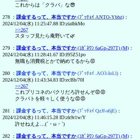
これからは「クラバ」な😎
278 ：
課金するって、本当ですか
(ﾌﾟｯﾁｮｲ ANTO-Ybbz)
：
2024/12/04(水) 11:25:47.88 ID:zialhkMo
>>267
スタッフ見たら庵野いて🌿
279 ：
課金するって、本当ですか
(ｺｶﾞﾈﾜﾝ 6aGp-297T)
(M)
：
2024/12/04(水) 11:28:41.67 ID:I95Z51po
無職も消費税とかで納めてるから😡
280 ：
課金するって、本当ですか
(ﾌﾟｯﾁｮｲ .AO3-IoLl)
：
2024/12/04(水) 11:43:34.83 ID:ecBb/70I
>>267
これプリコネのパクリだろ許せんぞ😡😡
クラバトを軽々しく使うな😡😡
281 ：
課金するって、本当ですか
(ﾌﾟｯﾁｮｲ QzJf-s6jE)
：
2024/12/04(水) 11:46:15.28 ID:zk9r1w/Y
許せねえよ…(´・ω・`)
282 ：
課金するって、本当ですか
(ｺｶﾞﾈﾜﾝ 6aGp-297T)
(M)
：