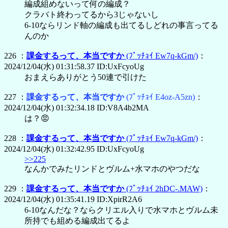
編成組めないって何の編成？
クラバト終わってるから3じゃないし
6-10ならリンド軸の編成も出てるしどれの事言ってる
んのか
226 ：
課金するって、本当ですか
(ﾌﾟｯﾁｮｲ Ew7q-kGm/)
：
2024/12/04(水) 01:31:58.37 ID:UxFcyoUg
おまえらありがとう50連で引けた
227 ：
課金するって、本当ですか
(ﾌﾟｯﾁｮｲ E4oz-A5zn)
：
2024/12/04(水) 01:32:34.18 ID:V8A4b2MA
は？😡
228 ：
課金するって、本当ですか
(ﾌﾟｯﾁｮｲ Ew7q-kGm/)
：
2024/12/04(水) 01:32:42.95 ID:UxFcyoUg
>>225
なんかでみたリンドとヴルム+水マホのやつだな
229 ：
課金するって、本当ですか
(ﾌﾟｯﾁｮｲ 2hDC-.MAW)
：
2024/12/04(水) 01:35:41.19 ID:XpirR2A6
6-10なんだな？ならクリエル入りで水マホとヴルム未
所持でも組める編成出てるよ