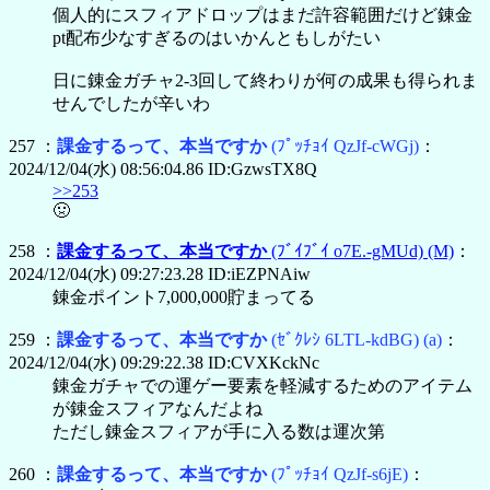
個人的にスフィアドロップはまだ許容範囲だけど錬金
pt配布少なすぎるのはいかんともしがたい
日に錬金ガチャ2-3回して終わりが何の成果も得られま
せんでしたが辛いわ
257 ：
課金するって、本当ですか
(ﾌﾟｯﾁｮｲ QzJf-cWGj)
：
2024/12/04(水) 08:56:04.86 ID:GzwsTX8Q
>>253
🤢
258 ：
課金するって、本当ですか
(ﾌﾞｲﾌﾞｲ o7E.-gMUd)
(M)
：
2024/12/04(水) 09:27:23.28 ID:iEZPNAiw
錬金ポイント7,000,000貯まってる
259 ：
課金するって、本当ですか
(ｾﾞｸﾚｼ 6LTL-kdBG)
(a)
：
2024/12/04(水) 09:29:22.38 ID:CVXKckNc
錬金ガチャでの運ゲー要素を軽減するためのアイテム
が錬金スフィアなんだよね
ただし錬金スフィアが手に入る数は運次第
260 ：
課金するって、本当ですか
(ﾌﾟｯﾁｮｲ QzJf-s6jE)
：