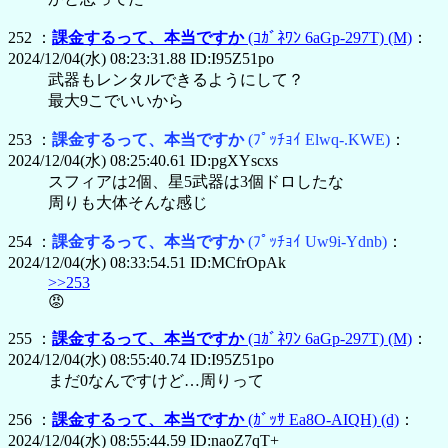
252 ：
課金するって、本当ですか
(ｺｶﾞﾈﾜﾝ 6aGp-297T)
(M)
：
2024/12/04(水) 08:23:31.88 ID:I95Z51po
武器もレンタルできるようにして？
最大9こでいいから
253 ：
課金するって、本当ですか
(ﾌﾟｯﾁｮｲ Elwq-.KWE)
：
2024/12/04(水) 08:25:40.61 ID:pgXYscxs
スフィアは2個、星5武器は3個ドロしたな
周りも大体そんな感じ
254 ：
課金するって、本当ですか
(ﾌﾟｯﾁｮｲ Uw9i-Ydnb)
：
2024/12/04(水) 08:33:54.51 ID:MCfrOpAk
>>253
😡
255 ：
課金するって、本当ですか
(ｺｶﾞﾈﾜﾝ 6aGp-297T)
(M)
：
2024/12/04(水) 08:55:40.74 ID:I95Z51po
まだ0なんですけど…周りって
256 ：
課金するって、本当ですか
(ｶﾞｯｻ Ea8O-AIQH)
(d)
：
2024/12/04(水) 08:55:44.59 ID:naoZ7qT+