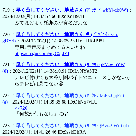
719 ：
早く凸してください、地蔵さん
(ﾌﾟｯﾁｮｲ wbYj-cb0W)
：
2024/12/02(月) 14:37:57.66 ID:oXdH97B+
ふてほどより托卵のが有名だよな
720 ：
早く凸してください、地蔵さん
🐣
(ﾌﾟｯﾁｮｲ s3su-
gBYd)
：2024/12/02(月) 14:38:05.23 ID:HHR4Bl8U
専用2予定表まとめてる人いたわ
https://imgur.com/a/yC5jdVI
721 ：
早く凸してください、地蔵さん
(ｶﾞｯｻ cpFV-wmYB)
(d)
：2024/12/02(月) 14:38:10.91 ID:LyNYg3T2
テレビ付けても大谷か闇バイトのニュースしかないか
らテレビは見てない😫
722 ：
早く凸してください、地蔵さん
(ｾﾞｸﾚｼ k6Es-QqEc)
(a)
：2024/12/02(月) 14:39:35.68 ID:QhNq7vLU
>>720
「何故か何もなし」に🌿
723 ：
早く凸してください、地蔵さん
(ｶﾞｯｻ QBvr-2.Wn)
(d)
：
2024/12/02(月) 14:41:26.46 ID:9svbDhRA