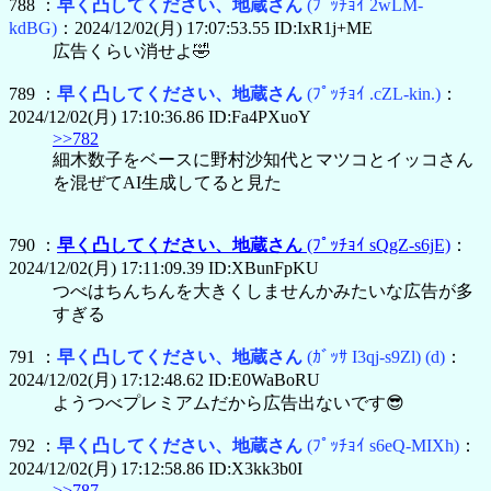
788 ：
早く凸してください、地蔵さん
(ﾌﾟｯﾁｮｲ 2wLM-
kdBG)
：2024/12/02(月) 17:07:53.55 ID:IxR1j+ME
広告くらい消せよ🤣
789 ：
早く凸してください、地蔵さん
(ﾌﾟｯﾁｮｲ .cZL-kin.)
：
2024/12/02(月) 17:10:36.86 ID:Fa4PXuoY
>>782
細木数子をベースに野村沙知代とマツコとイッコさん
を混ぜてAI生成してると見た
790 ：
早く凸してください、地蔵さん
(ﾌﾟｯﾁｮｲ sQgZ-s6jE)
：
2024/12/02(月) 17:11:09.39 ID:XBunFpKU
つべはちんちんを大きくしませんかみたいな広告が多
すぎる
791 ：
早く凸してください、地蔵さん
(ｶﾞｯｻ I3qj-s9Zl)
(d)
：
2024/12/02(月) 17:12:48.62 ID:E0WaBoRU
ようつべプレミアムだから広告出ないです😎
792 ：
早く凸してください、地蔵さん
(ﾌﾟｯﾁｮｲ s6eQ-MIXh)
：
2024/12/02(月) 17:12:58.86 ID:X3kk3b0I
>>787