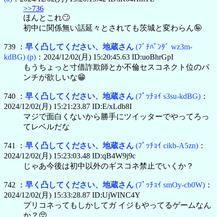
>>736
ほんとこれ🙄
初中に関係無い話延々とされても茨城と変わらん🤪
739 ：
早く凸してください、地蔵さん
(ﾌﾞﾁﾊﾟﾝﾀﾞ wz3m-
kdBG)
(p)
：2024/12/02(月) 15:20:45.63 ID:uoBhrGpI
もうちょっと寸借詐欺師とか不倫セスコネクト位のパ
ンチが欲しいな😁
740 ：
早く凸してください、地蔵さん
(ﾌﾟｯﾁｮｲ s3su-kdBG)
：
2024/12/02(月) 15:21:23.87 ID:E/xLdb8I
マジで面白くないから勝手にツイッターでやってろっ
てレベルだな
741 ：
早く凸してください、地蔵さん
(ﾌﾟｯﾁｮｲ cikb-A5zn)
：
2024/12/02(月) 15:23:03.48 ID:qB4W9j9c
じゃあ今後は初中以外のギスコネ禁止でいくか？
742 ：
早く凸してください、地蔵さん
(ﾌﾟｯﾁｮｲ smOy-cb0W)
：
2024/12/02(月) 15:33:28.87 ID:UjWINC4Y
プリコネってもしかしてガ イジもやってるゲームなん
か？🥺