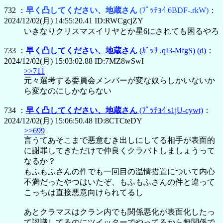
732 ：
早く凸してください、地蔵さん
(ﾌﾟｯﾁｮｲ 6BDF-.rkW)
：
2024/12/02(月) 14:55:20.41 ID:RWCgcjZY
いきなりクリスマスイリヤとか星6にされても困るやろ
733 ：
早く凸してください、地蔵さん
(ｶﾞｯｻ .qI3-MfgS)
(d)
：
2024/12/02(月) 15:03:02.88 ID:7MZ8wSwI
>>711
元々選考する委員会メンバーが変な奴らしかいないか
ら変なのにしかならない
734 ：
早く凸してください、地蔵さん
(ﾌﾟｯﾁｮｲ s1jU-cywt)
：
2024/12/02(月) 15:06:50.48 ID:8CTCteDY
>>699
言うてあそこまで悪意むき出しにしてる相手が表面的
に謝罪してきただけで仲良くクラバトしましょうって
なるか？
もふもふさんの件でも一回目の温情措置について内心
不満だったやつはいたぞ、もふもふさんの件と違って
こっちは直接悪意向けられてるし
あとクラマスはクラン内でも関係悪化が表面化したっ
て認識してるのにツイッターでやってるから無関係で