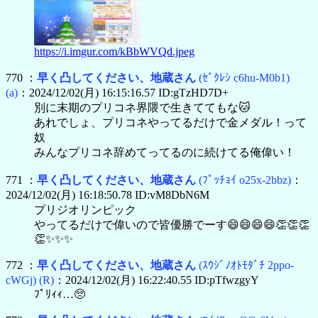
https://i.imgur.com/kBbWVQd.jpeg
770 ：
早く凸してください、地蔵さん
(ｾﾞｸﾚｼ c6hu-M0b1)
(a)
：2024/12/02(月) 16:15:16.57 ID:gTzHD7D+
別に末期のプリコネ界隈で生きててもな🐱
あれでしょ、プリコネやってるだけで金メダル！って
奴
みんなプリコネ辞めてってるのに続けてる俺偉い！
771 ：
早く凸してください、地蔵さん
(ﾌﾟｯﾁｮｲ o25x-2bbz)
：
2024/12/02(月) 16:18:50.78 ID:vM8DbN6M
プリジオリンピック
やってるだけで偉いので皆優勝でーす😄😄😄😄👏👏👏
👏✨✨✨
772 ：
早く凸してください、地蔵さん
(ｽｳｼﾞﾉｵﾄﾓﾀﾞﾁ 2ppo-
cWGj)
(R)
：2024/12/02(月) 16:22:40.55 ID:pTfwzgyY
ﾌﾟﾘｨｨ…🥺