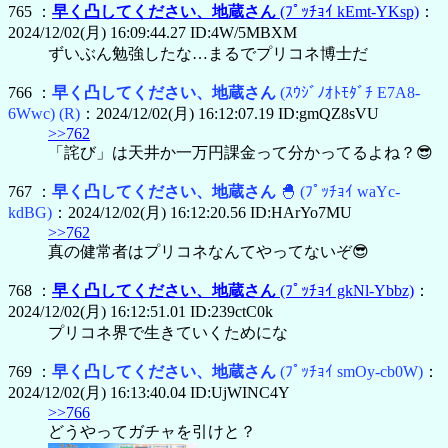
765 ：
早く凸してください、地蔵さん
(ﾌﾟｯﾁｮｲ kEmt-YKsp)
：
2024/12/02(月) 16:09:44.27 ID:4W/5MBXM
ずいぶん勉強したな…まるでプリコネ博士だ
766 ：
早く凸してください、地蔵さん
(ｽｳｼﾞﾉｵﾄﾓﾀﾞﾁ E7A8-
6Wwc)
(R)
：2024/12/02(月) 16:12:07.19 ID:gmQZ8sVU
>>762
「詫び」は天井か一万円課金って分かってるよね？😎
767 ：
早く凸してください、地蔵さん
🐣
(ﾌﾟｯﾁｮｲ waYc-
kdBG)
：2024/12/02(月) 16:12:20.56 ID:HArYo7MU
>>762
真の健常者はプリコネなんてやってないぞ😎
768 ：
早く凸してください、地蔵さん
(ﾌﾟｯﾁｮｲ gkNl-Ybbz)
：
2024/12/02(月) 16:12:51.01 ID:239ctC0k
プリコネ界で生きていくためにな
769 ：
早く凸してください、地蔵さん
(ﾌﾟｯﾁｮｲ smOy-cb0W)
：
2024/12/02(月) 16:13:40.04 ID:UjWINC4Y
>>766
どうやってガチャを引けと？