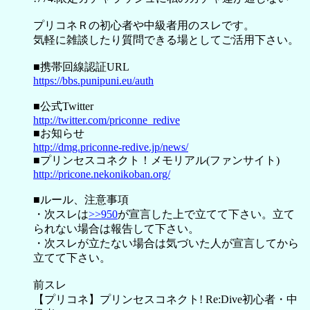
プリコネＲの初心者や中級者用のスレです。
気軽に雑談したり質問できる場としてご活用下さい。
■携帯回線認証URL
https://bbs.punipuni.eu/auth
■公式Twitter
http://twitter.com/priconne_redive
■お知らせ
http://dmg.priconne-redive.jp/news/
■プリンセスコネクト！メモリアル(ファンサイト)
http://pricone.nekonikoban.org/
■ルール、注意事項
・次スレは
>>950
が宣言した上で立てて下さい。立て
られない場合は報告して下さい。
・次スレが立たない場合は気づいた人が宣言してから
立てて下さい。
前スレ
【プリコネ】プリンセスコネクト! Re:Dive初心者・中