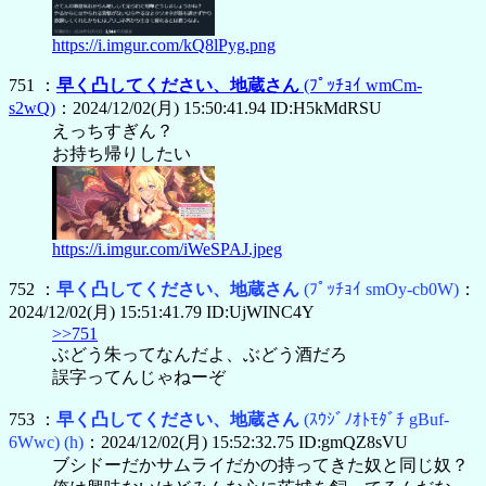
https://i.imgur.com/kQ8lPyg.png
751 ：
早く凸してください、地蔵さん
(ﾌﾟｯﾁｮｲ wmCm-
s2wQ)
：2024/12/02(月) 15:50:41.94 ID:H5kMdRSU
えっちすぎん？
お持ち帰りしたい
https://i.imgur.com/iWeSPAJ.jpeg
752 ：
早く凸してください、地蔵さん
(ﾌﾟｯﾁｮｲ smOy-cb0W)
：
2024/12/02(月) 15:51:41.79 ID:UjWINC4Y
>>751
ぶどう朱ってなんだよ、ぶどう酒だろ
誤字ってんじゃねーぞ
753 ：
早く凸してください、地蔵さん
(ｽｳｼﾞﾉｵﾄﾓﾀﾞﾁ gBuf-
6Wwc)
(h)
：2024/12/02(月) 15:52:32.75 ID:gmQZ8sVU
ブシドーだかサムライだかの持ってきた奴と同じ奴？