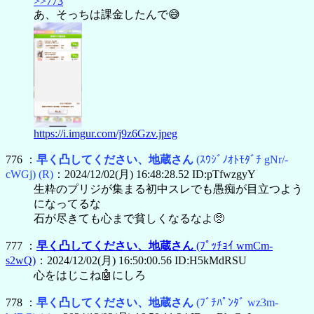
>>773
あ、そっちは課金したんで😅
https://i.imgur.com/j9z6Gzv.jpeg
776 ：
早く凸してください、地蔵さん
(ｽｳｼﾞﾉｵﾄﾓﾀﾞﾁ gNr/-
cWGj)
(R)
：2024/12/02(月) 16:48:28.52 ID:pTfwzgyY
生粋のプリジが集まる初中スレでも愚痴が目立つよう
になってるな
石が尽きても心まで貧しくなるなよ🥺
777 ：
早く凸してください、地蔵さん
(ﾌﾟｯﾁｮｲ wmCm-
s2wQ)
：2024/12/02(月) 16:50:00.56 ID:H5kMdRSU
心をはじこね🤖にしろ
778 ：
早く凸してください、地蔵さん
(ﾌﾞﾁﾊﾟﾝﾀﾞ wz3m-