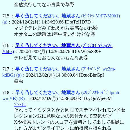
全然流行してない言葉で草野
715 ：
早く凸してください、地蔵さん
(ｾﾞｸﾚｼ MrF7-M0b1)
(a)
：2024/12/02(月) 14:34:29.66 ID:gTzHD7D+
マジでテレビみてねえから実感ないわ🐱
オオタニの話題は1年中聞いたけどな🐱
716 ：
早く凸してください、地蔵さん
(ﾌﾟｯﾁｮｲ YOpW-
Ybbz)
：2024/12/02(月) 14:36:04.76 ID:VWDuS39+
テレビ見てもおもんないもんなあ🙄
717 ：
早く凸してください、地蔵さん
(ﾌﾞﾁﾊﾟﾝﾀﾞ wz3m-
kdBG)
(p)
：2024/12/02(月) 14:36:09.84 ID:uoBhrGpI
蠱虫
718 ：
早く凸してください、地蔵さん
(ｽｳｼﾞﾉｵﾄﾓﾀﾞﾁ Ipmh-
wmYB)
(R)
：2024/12/02(月) 14:36:49.03 ID:yQuWp+cM
>>711
それってイミダスとかと同じでステマバレれモンドセ
レクション並に意味ないの気付かれて空気だぞ
Xや検索トレンドのスコアを資料として出して根拠に
した方がまだクライアントに納得感を得られる