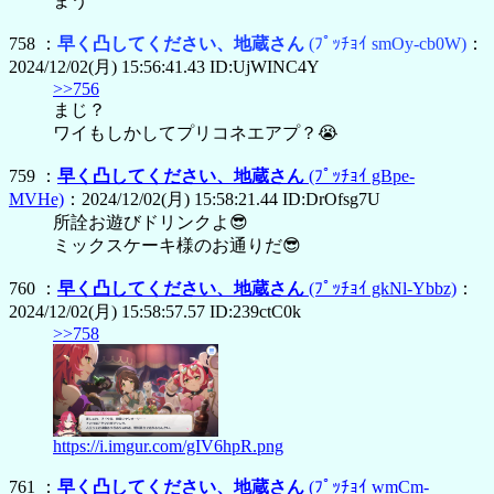
まう
758 ：
早く凸してください、地蔵さん
(ﾌﾟｯﾁｮｲ smOy-cb0W)
：
2024/12/02(月) 15:56:41.43 ID:UjWINC4Y
>>756
まじ？
ワイもしかしてプリコネエアプ？😭
759 ：
早く凸してください、地蔵さん
(ﾌﾟｯﾁｮｲ gBpe-
MVHe)
：2024/12/02(月) 15:58:21.44 ID:DrOfsg7U
所詮お遊びドリンクよ😎
ミックスケーキ様のお通りだ😎
760 ：
早く凸してください、地蔵さん
(ﾌﾟｯﾁｮｲ gkNl-Ybbz)
：
2024/12/02(月) 15:58:57.57 ID:239ctC0k
>>758
https://i.imgur.com/gIV6hpR.png
761 ：
早く凸してください、地蔵さん
(ﾌﾟｯﾁｮｲ wmCm-