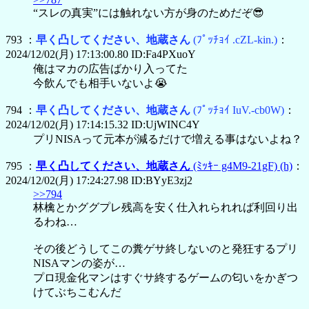
“スレの真実”には触れない方が身のためだぞ😎
793 ：
早く凸してください、地蔵さん
(ﾌﾟｯﾁｮｲ .cZL-kin.)
：
2024/12/02(月) 17:13:00.80 ID:Fa4PXuoY
俺はマカの広告ばかり入ってた
今飲んでも相手いないよ😭
794 ：
早く凸してください、地蔵さん
(ﾌﾟｯﾁｮｲ IuV.-cb0W)
：
2024/12/02(月) 17:14:15.32 ID:UjWINC4Y
プリNISAって元本が減るだけで増える事はないよね？
795 ：
早く凸してください、地蔵さん
(ﾐｯｷｰ g4M9-21gF)
(h)
：
2024/12/02(月) 17:24:27.98 ID:BYyE3zj2
>>794
林檎とかググプレ残高を安く仕入れられれば利回り出
るわね…
その後どうしてこの糞ゲサ終しないのと発狂するプリ
NISAマンの姿が…
プロ現金化マンはすぐサ終するゲームの匂いをかぎつ
けてぶちこむんだ