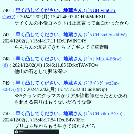
746 ：
早く凸してください、地蔵さん
(ﾌﾟｯﾁｮｲ wmCm-
s2wQ)
：2024/12/02(月) 15:41:46.07 ID:H5kMdRSU
ケイくんの不倫コネクトは正直言って面白かったから
747 ：
早く凸してください、地蔵さん
(ﾌﾟｯﾁｮｲ smOy-cb0W)
：
2024/12/02(月) 15:44:17.11 ID:UjWINC4Y
らんらんのX見てきたらブチギレてて草野唯
748 ：
早く凸してください、地蔵さん
(ｶﾞｯｻ MLq4-E6rw)
(d)
：2024/12/02(月) 15:46:11.85 ID:kxTAWFQw
他山の石として興味深い
749 ：
早く凸してください、地蔵さん
(ﾌﾞﾁﾊﾟﾝﾀﾞ wz3m-
kdBG)
(p)
：2024/12/02(月) 15:47:25.32 ID:uoBhrGpI
SSSクランのクラマスがリアル詐欺師だったとかあれ
を超える祭りはもうないだろうな😨
750 ：
早く凸してください、地蔵さん
(ﾌﾟｯﾁｮｲ cikb-A5zn)
：
2024/12/02(月) 15:48:17.54 ID:qB4W9j9c
プリコネ界からもう生きて帰れんだろ