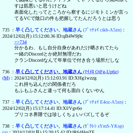
すは筋悪いと思うけどね
表面化したってところから察するにジモトミンが言っ
てるVCで陰口の件も把握してたんだろうとは思う
735 ：
早く凸してください、地蔵さん
(ﾌﾟｯﾁｮｲ cikb-A5zn)
：
2024/12/02(月) 15:12:00.36 ID:qB4W9j9c
>>734
分かるわ、もし自分自身があれだけ晒されてたら
一緒のDiscordとか絶対無理だわ
クランDiscordなんて年単位で付き合う場所だしな
736 ：
早く凸してください、地蔵さん
(ﾏｲﾒﾛ QiFg-Up6z)
(M)
：2024/12/02(月) 15:12:03.91 ID:XHg1wzzg
これ持ち込んだの関係者だろ
もふもふさんと違って何も面白くないやん
737 ：
早く凸してください、地蔵さん
(ﾌﾟｯﾁｮｲ E4oz-A5zn)
：
2024/12/02(月) 15:17:14.41 ID:XI/Vgv6o
プリコネ界隈では珍しくちょいバズしてるぞ
738 ：
早く凸してください、地蔵さん
(ｾﾞｸﾚｼ sYmS-YKsp)
(a)
：2024/12/02(月) 15:20:15.42 ID:lR64HmTE