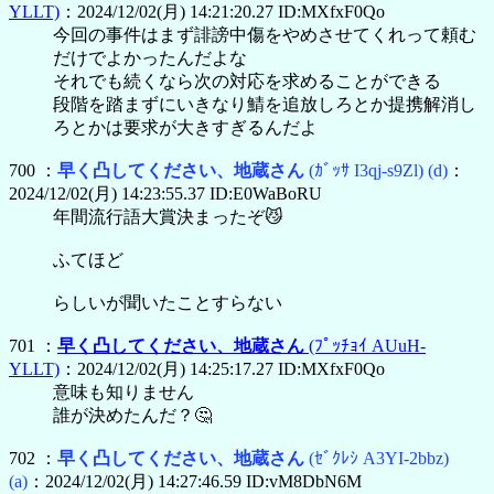
YLLT)
：2024/12/02(月) 14:21:20.27 ID:MXfxF0Qo
今回の事件はまず誹謗中傷をやめさせてくれって頼む
だけでよかったんだよな
それでも続くなら次の対応を求めることができる
段階を踏まずにいきなり鯖を追放しろとか提携解消し
ろとかは要求が大きすぎるんだよ
700 ：
早く凸してください、地蔵さん
(ｶﾞｯｻ I3qj-s9Zl)
(d)
：
2024/12/02(月) 14:23:55.37 ID:E0WaBoRU
年間流行語大賞決まったぞ😼
ふてほど
らしいが聞いたことすらない
701 ：
早く凸してください、地蔵さん
(ﾌﾟｯﾁｮｲ AUuH-
YLLT)
：2024/12/02(月) 14:25:17.27 ID:MXfxF0Qo
意味も知りません
誰が決めたんだ？🤔
702 ：
早く凸してください、地蔵さん
(ｾﾞｸﾚｼ A3YI-2bbz)
(a)
：2024/12/02(月) 14:27:46.59 ID:vM8DbN6M