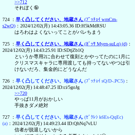
>>712
それぼく🤪
724 ：
早く凸してください、地蔵さん
(ﾌﾟｯﾁｮｲ wmCm-
s2wQ)
：2024/12/02(月) 14:43:05.36 ID:H5kMdRSU
はろわはよくないってことがバレちまう
725 ：
早く凸してください、地蔵さん
(ｶﾞｯｻ Myen-suLq)
(d)
：
2024/12/02(月) 14:43:25.91 ID:SDtjZb1Q
というか専用2に合わせて復刻とかやってたのに1月に
クリスマスキャラに専用渡しても持ってないやつは引
けないだろ、集金的にどうなんだ
726 ：
早く凸してください、地蔵さん
(ﾌﾟｯﾁｮｲ sQ/D-.PC5)
：
2024/12/02(月) 14:48:47.25 ID:ci/5goJg
>>720
やっぱ11月がおかしい
手抜きダメ絶対
727 ：
早く凸してください、地蔵さん
(ｾﾞｸﾚｼ k6Es-QqEc)
(a)
：2024/12/02(月) 14:49:23.44 ID:QhNq7vLU
信者が脱退しないから