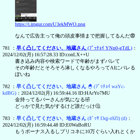
https://i.imgur.com/U3ekMWO.png
なんで広告主って俺の頭皮事情まで把握してるんだ😨
781 ：
早く凸してください、地蔵さん
(ﾌﾟｯﾁｮｲ YNn0-gTdL)
：
2024/12/02(月) 16:57:28.33 ID:conLX++U
書き込み内容や検索ワードで年齢がまずバレて
その年齢だとそろそろ淋しくなるやろってAIにバレる
ぽいね
782 ：
早く凸してください、地蔵さん
🐣
(ﾌﾟｯﾁｮｲ waYc-
kdBG)
：2024/12/02(月) 16:59:44.16 ID:HArYo7MU
金持ってるバーさんが気になる🤣
どっかで見た気がするけど誰だっけ🤔
783 ：
早く凸してください、地蔵さん
(ｶﾞｯｻ I3qj-s9Zl)
(d)
：
2024/12/02(月) 16:59:44.48 ID:E0WaBoRU
もうボーナス入るしプリコネに10万ぐらい入れとくか