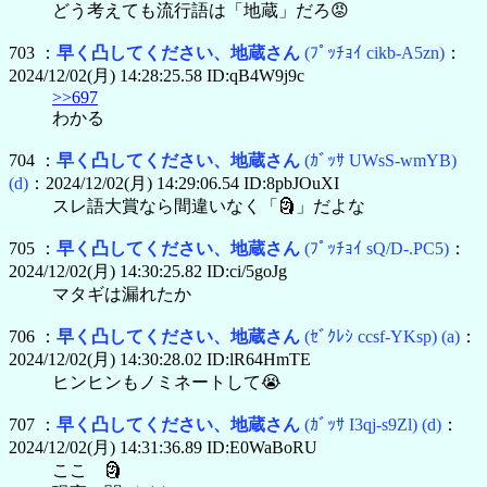
どう考えても流行語は「地蔵」だろ😡
703 ：
早く凸してください、地蔵さん
(ﾌﾟｯﾁｮｲ cikb-A5zn)
：
2024/12/02(月) 14:28:25.58 ID:qB4W9j9c
>>697
わかる
704 ：
早く凸してください、地蔵さん
(ｶﾞｯｻ UWsS-wmYB)
(d)
：2024/12/02(月) 14:29:06.54 ID:8pbJOuXI
スレ語大賞なら間違いなく「🗿」だよな
705 ：
早く凸してください、地蔵さん
(ﾌﾟｯﾁｮｲ sQ/D-.PC5)
：
2024/12/02(月) 14:30:25.82 ID:ci/5goJg
マタギは漏れたか
706 ：
早く凸してください、地蔵さん
(ｾﾞｸﾚｼ ccsf-YKsp)
(a)
：
2024/12/02(月) 14:30:28.02 ID:lR64HmTE
ヒンヒンもノミネートして😭
707 ：
早く凸してください、地蔵さん
(ｶﾞｯｻ I3qj-s9Zl)
(d)
：
2024/12/02(月) 14:31:36.89 ID:E0WaBoRU
ここ 🗿