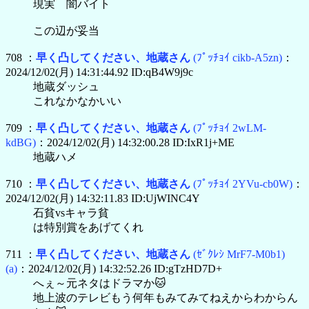
現実 闇バイト
この辺が妥当
708 ：
早く凸してください、地蔵さん
(ﾌﾟｯﾁｮｲ cikb-A5zn)
：
2024/12/02(月) 14:31:44.92 ID:qB4W9j9c
地蔵ダッシュ
これなかなかいい
709 ：
早く凸してください、地蔵さん
(ﾌﾟｯﾁｮｲ 2wLM-
kdBG)
：2024/12/02(月) 14:32:00.28 ID:IxR1j+ME
地蔵ハメ
710 ：
早く凸してください、地蔵さん
(ﾌﾟｯﾁｮｲ 2YVu-cb0W)
：
2024/12/02(月) 14:32:11.83 ID:UjWINC4Y
石貧vsキャラ貧
は特別賞をあげてくれ
711 ：
早く凸してください、地蔵さん
(ｾﾞｸﾚｼ MrF7-M0b1)
(a)
：2024/12/02(月) 14:32:52.26 ID:gTzHD7D+
へぇ～元ネタはドラマか🐱
地上波のテレビもう何年もみてみてねえからわからん