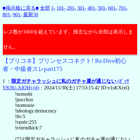
■掲示板に戻る■
全部
1-
101-
201-
301-
401-
501-
601-
701-
801-
901-
最新50
レス数が1000を超えています。残念ながら全部は表示しま
せん。
【プリコネ】プリンセスコネクト! Re:Dive初心
者・中級者スレpart175
1 ：
限定ガチャラッシュに私のガチャ運が通じない
(ｶﾞｯｻ
YK9U-AIQH)
(d)
：2024/11/30(土) 17:53:15.42 ID:v1sKXixQ
!nonushi
!pucchoy
!nomouse
!ideology:democracy
!tlv:5
!vpnlv:255
!extendkick:7
!774:限定ガチャラッシュに私のガチャ運が通じない