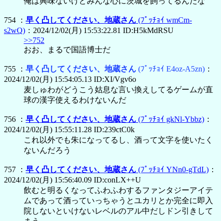
俺は興味ないけどみんな心に茨城を飼ってるんだな
754 ：
早く凸してください、地蔵さん
(ﾌﾟｯﾁｮｲ wmCm-
s2wQ)
：2024/12/02(月) 15:53:22.81 ID:H5kMdRSU
>>752
おお、まるで国語博士だ
755 ：
早く凸してください、地蔵さん
(ﾌﾟｯﾁｮｲ E4oz-A5zn)
：
2024/12/02(月) 15:54:05.13 ID:XI/Vgv6o
麦しゅわがどうこう姑息な言い換えしてるゲームが直
球の漢字使えるわけないんだ
756 ：
早く凸してください、地蔵さん
(ﾌﾟｯﾁｮｲ gkNl-Ybbz)
：
2024/12/02(月) 15:55:11.28 ID:239ctC0k
これ以外でも朱になってるし、酒って文字を使いたく
ないんだろう
757 ：
早く凸してください、地蔵さん
(ﾌﾟｯﾁｮｲ YNn0-gTdL)
：
2024/12/02(月) 15:56:40.09 ID:conLX++U
飲むと明るくなってふわふわするファンタジーアイテ
ムであって酒っていっちゃうとユカリとか完全に即入
院しないといけないレベルのアル中だしドン引きして