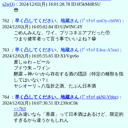
s2wQ)
：2024/12/02(月) 16:01:28.78 ID:H5kMdRSU
😳
762 ：
早く凸してください、地蔵さん
(ﾌﾟｯﾁｮｲ smOy-cb0W)
：
2024/12/02(月) 16:05:02.84 ID:UjWINC4Y
ごめんみんな、ワイ、プリコネエアプだった🥺
つまり健常者って言う事でいいよね？😁
763 ：
早く凸してください、地蔵さん
(ﾌﾟｯﾁｮｲ E4oz-A5zn)
：
2024/12/02(月) 16:05:55.65 ID:XI/Vgv6o
麦しゅわ→ビール
ブドウ朱→ワイン
酵露→神バハから存在する酒の隠語（特定の種類を指
してはいない？）
ヤシオーリ→八塩折之酒、たぶん日本酒
764 ：
早く凸してください、地蔵さん
(ﾌﾟｯﾁｮｲ gkNl-Ybbz)
：
2024/12/02(月) 16:07:30.51 ID:239ctC0k
>>763
読み違いなら「香露」って日本酒はあるけど、限定的
すぎるから違うかもしれん