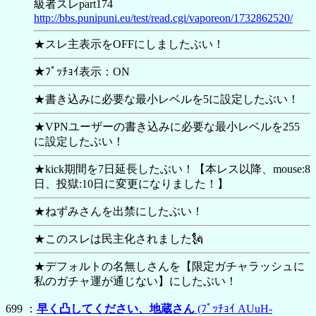
級者スレpart174
http://bbs.punipuni.eu/test/read.cgi/vaporeon/1732862520/
★スレ主表示をOFFにしましたぶい！
★ﾌﾟｯﾁｮｲ表示：ON
★書き込みに必要な最小レベルを5に設定したぶい！
★VPNユーザーの書き込みに必要な最小レベルを255
に設定したぶい！
★kick期間を7日延長したぶい！【本レス以降、mouse:8
日、投獄:10日に変更になりました！】
★ねずみさんを出禁にしたぶい！
★このスレは民主化されました🗽
★デフォルトの名無しさんを【
限定ガチャラッシュに
私のガチャ運が通じない】にしたぶい！
699 ：
早く凸してください、地蔵さん
(ﾌﾟｯﾁｮｲ AUuH-