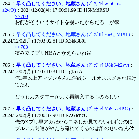
784 ：
早く凸してください、地蔵さん
(ﾌﾟｯﾁｮｲ wmCm-
s2wQ)
：2024/12/02(月) 17:00:01.99 ID:H5kMdRSU
>>780
お前がそういうサイトを覗いたからだろーが😨
785 ：
早く凸してください、地蔵さん
(ﾌﾟｯﾁｮｲ s6eQ-MIXh)
：
2024/12/02(月) 17:03:02.51 ID:X3kk3b0I
>>783
積み立てプリNISAとかえらいね😁
786 ：
早く凸してください、地蔵さん
(ﾌﾟｯﾁｮｲ U8kS-k2vv)
：
2024/12/02(月) 17:05:10.31 ID:t1gtzotA
俺1年以上アマゾンさんに淫紋シールオススメされ続け
てたわ
どうもカスタマーがよく再購入するものらしい
787 ：
早く凸してください、地蔵さん
(ﾌﾟｯﾁｮｲ Ya6u-kdBG)
：
2024/12/02(月) 17:06:37.90 ID:RZGlcncU
俺のXプリ専アカだからコネしか見てないはずなのに
ブルアカ関連がやたら流れてくるのは誰のせいなん🤔