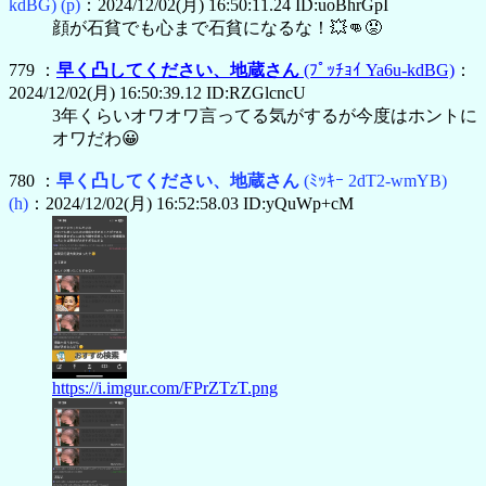
kdBG)
(p)
：2024/12/02(月) 16:50:11.24 ID:uoBhrGpI
顔が石貧でも心まで石貧になるな！💥👊😡
779 ：
早く凸してください、地蔵さん
(ﾌﾟｯﾁｮｲ Ya6u-kdBG)
：
2024/12/02(月) 16:50:39.12 ID:RZGlcncU
3年くらいオワオワ言ってる気がするが今度はホントに
オワだわ😀
780 ：
早く凸してください、地蔵さん
(ﾐｯｷｰ 2dT2-wmYB)
(h)
：2024/12/02(月) 16:52:58.03 ID:yQuWp+cM
https://i.imgur.com/FPrZTzT.png