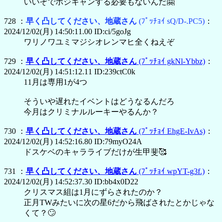
いいぞでポジキャンする必要もないんだ🤗
728 ：
早く凸してください、地蔵さん
(ﾌﾟｯﾁｮｲ sQ/D-.PC5)
：
2024/12/02(月) 14:50:11.00 ID:ci/5goJg
ワリノワユミマジシオレンマヒ全くねえぞ
729 ：
早く凸してください、地蔵さん
(ﾌﾟｯﾁｮｲ gkNl-Ybbz)
：
2024/12/02(月) 14:51:12.11 ID:239ctC0k
11月は専用1が4つ
そういや遅れたイベントはどうなるんだろ
今月はクリミナルルーキーやるんか？
730 ：
早く凸してください、地蔵さん
(ﾌﾟｯﾁｮｲ EhgE-IvAs)
：
2024/12/02(月) 14:52:16.80 ID:79myO24A
ドスケベのキャラライブだけが生甲斐🥰
731 ：
早く凸してください、地蔵さん
(ﾌﾟｯﾁｮｲ wpYT-g3f.)
：
2024/12/02(月) 14:52:37.30 ID:bb4x0D22
クリスマス組は1月にずらされたのか？
正月TWみたいに次の星6だから飛ばされたとかじゃな
くて？🙄