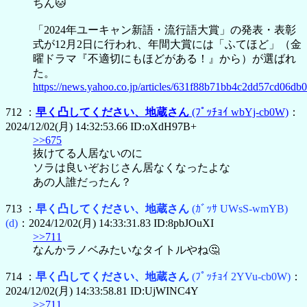
ちん🐱
「2024年ユーキャン新語・流行語大賞」の発表・表彰
式が12月2日に行われ、年間大賞には「ふてほど」（金
曜ドラマ『不適切にもほどがある！』から）が選ばれ
た。
https://news.yahoo.co.jp/articles/631f88b71bb4c2dd57cd06d
712 ：
早く凸してください、地蔵さん
(ﾌﾟｯﾁｮｲ wbYj-cb0W)
：
2024/12/02(月) 14:32:53.66 ID:oXdH97B+
>>675
抜けてる人居ないのに
ソラは良いぞおじさん居なくなったよな
あの人誰だったん？
713 ：
早く凸してください、地蔵さん
(ｶﾞｯｻ UWsS-wmYB)
(d)
：2024/12/02(月) 14:33:31.83 ID:8pbJOuXI
>>711
なんかラノベみたいなタイトルやね🤔
714 ：
早く凸してください、地蔵さん
(ﾌﾟｯﾁｮｲ 2YVu-cb0W)
：
2024/12/02(月) 14:33:58.81 ID:UjWINC4Y
>>711