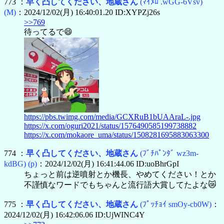
773 ：
早く凸してください、地蔵さん
(ﾏｲﾒﾛ .wGG-6Vsv)
(M)
：2024/12/02(月) 16:40:01.20 ID:XYPZj26s
>>769
待ってるで😄
https://pbs.twimg.com/media/GCXRuB1bUAAraL-.jpg
https://x.com/oguri2021/status/1576490585199738882
https://x.com/mokaore_uma/status/1508281695883063300
774 ：
早く凸してください、地蔵さん
(ﾌﾞﾁﾊﾟﾝﾀﾞ wz3m-
kdBG)
(p)
：2024/12/02(月) 16:41:44.06 ID:uoBhrGpI
ちょっと前は逆噴射とか機長、やめてください！とか
不謹慎なワードでもちゃんと流行語大賞してたよな😿
775 ：
早く凸してください、地蔵さん
(ﾌﾟｯﾁｮｲ smOy-cb0W)
：
2024/12/02(月) 16:42:06.06 ID:UjWINC4Y