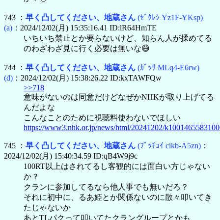
743 ：
早く凸してください、地蔵さん
(ｾﾞｸﾚｼ Yz1F-YKsp)
(a)
：2024/12/02(月) 15:35:16.41 ID:lR64HmTE
いちいち禁止とか要らないけど、知らん人が揉めてる
のわざわざ見に行く必要は無いな😅
744 ：
早く凸してください、地蔵さん
(ｶﾞｯｻ MLq4-E6rw)
(d)
：2024/12/02(月) 15:38:26.22 ID:kxTAWFQw
>>718
意味がないのは同意だけどなぜかNHKが取り上げてる
んだよな
こんなことのために視聴料使わないでほしい
https://www3.nhk.or.jp/news/html/20241202/k1001465583100
745 ：
早く凸してください、地蔵さん
(ﾌﾟｯﾁｮｲ cikb-A5zn)
：
2024/12/02(月) 15:40:34.59 ID:qB4W9j9c
100RT以上はされてるし客観的には面白い方じゃない
か？
クランに参加してるなら他人事でも無いだろ？
それに初中に、るあ姫とか関係ないのに散々叩いてき
たじゃないか
あとTLパクって叩いてたクラングループとかも