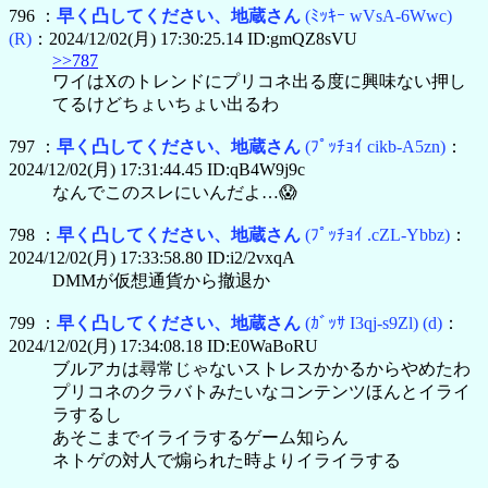
796 ：
早く凸してください、地蔵さん
(ﾐｯｷｰ wVsA-6Wwc)
(R)
：2024/12/02(月) 17:30:25.14 ID:gmQZ8sVU
>>787
ワイはXのトレンドにプリコネ出る度に興味ない押し
てるけどちょいちょい出るわ
797 ：
早く凸してください、地蔵さん
(ﾌﾟｯﾁｮｲ cikb-A5zn)
：
2024/12/02(月) 17:31:44.45 ID:qB4W9j9c
なんでこのスレにいんだよ…😱
798 ：
早く凸してください、地蔵さん
(ﾌﾟｯﾁｮｲ .cZL-Ybbz)
：
2024/12/02(月) 17:33:58.80 ID:i2/2vxqA
DMMが仮想通貨から撤退か
799 ：
早く凸してください、地蔵さん
(ｶﾞｯｻ I3qj-s9Zl)
(d)
：
2024/12/02(月) 17:34:08.18 ID:E0WaBoRU
ブルアカは尋常じゃないストレスかかるからやめたわ
プリコネのクラバトみたいなコンテンツほんとイライ
ラするし
あそこまでイライラするゲーム知らん
ネトゲの対人で煽られた時よりイライラする