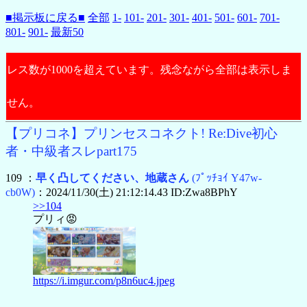
■掲示板に戻る■
全部
1-
101-
201-
301-
401-
501-
601-
701-
801-
901-
最新50
レス数が1000を超えています。残念ながら全部は表示しま
せん。
【プリコネ】プリンセスコネクト! Re:Dive初心
者・中級者スレpart175
109 ：
早く凸してください、地蔵さん
(ﾌﾟｯﾁｮｲ Y47w-
cb0W)
：2024/11/30(土) 21:12:14.43 ID:Zwa8BPhY
>>104
プリィ😡
https://i.imgur.com/p8n6uc4.jpeg