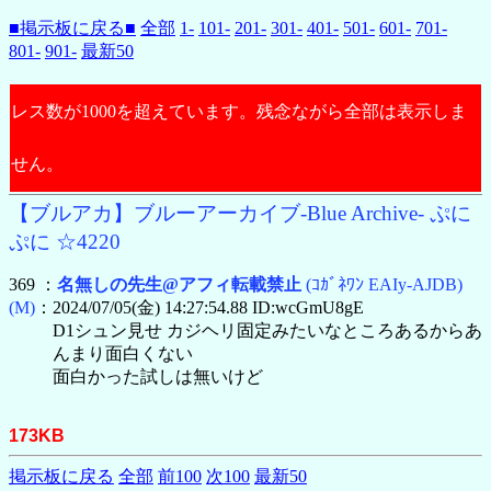
■掲示板に戻る■
全部
1-
101-
201-
301-
401-
501-
601-
701-
801-
901-
最新50
レス数が1000を超えています。残念ながら全部は表示しま
せん。
【ブルアカ】ブルーアーカイブ-Blue Archive- ぷに
ぷに ☆4220
369 ：
名無しの先生@アフィ転載禁止
(ｺｶﾞﾈﾜﾝ EAIy-AJDB)
(M)
：2024/07/05(金) 14:27:54.88 ID:wcGmU8gE
D1シュン見せ カジヘリ固定みたいなところあるからあ
んまり面白くない
面白かった試しは無いけど
173KB
掲示板に戻る
全部
前100
次100
最新50