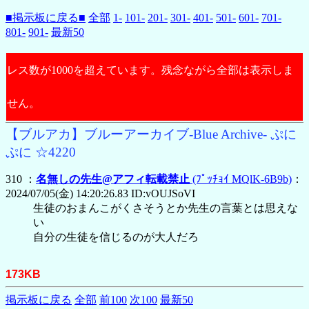
■掲示板に戻る■
全部
1-
101-
201-
301-
401-
501-
601-
701-
801-
901-
最新50
レス数が1000を超えています。残念ながら全部は表示しま
せん。
【ブルアカ】ブルーアーカイブ-Blue Archive- ぷに
ぷに ☆4220
310 ：
名無しの先生@アフィ転載禁止
(ﾌﾟｯﾁｮｲ MQlK-6B9b)
：
2024/07/05(金) 14:20:26.83 ID:vOUJSoVI
生徒のおまんこがくさそうとか先生の言葉とは思えな
い
自分の生徒を信じるのが大人だろ
173KB
掲示板に戻る
全部
前100
次100
最新50