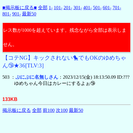
■掲示板に戻る■
全部
1-
101-
201-
301-
401-
501-
601-
701-
801-
901-
最新50
レス数が1000を超えています。残念ながら全部は表示しま
せん。
【コテNG】キックされない🐤でもOKのゆめちゃ
ん🤥★36[TLV:3]
503 ：
ぷにぷに名無しさん
：2023/12/15(金) 18:13:50.09 ID:???
ゆめちゃん今日はカレーにするよぉ🤥
133KB
掲示板に戻る
全部
前100
次100
最新50