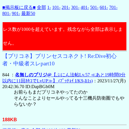
■掲示板に戻る■
全部
1-
101-
201-
301-
401-
501-
601-
701-
801-
901-
最新50
レス数が1000を超えています。残念ながら全部は表示しま
せん。
【プリコネ】プリンセスコネクト! Re:Dive初心
者・中級者スレpart10
844 ：
名無しのプリジ@
【ぷにん法帖Lv.57 ≪あと19時間0分
以内に11回ｶｷｺでLvUP≫】
(ﾌﾟｯﾁｮｲ I/K9-Ii1s)
：2023/11/27(月)
20:42:36.70 ID:DapBGb0M
お前らもまだプリコネやってたのか
そんなことよりセールやってる十三機兵防衛圏でもや
らないか？
188KB