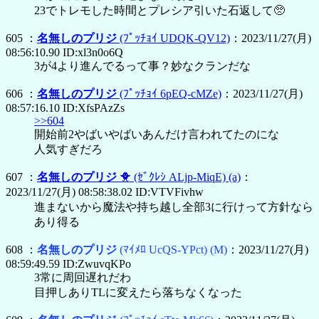
23でトレモした時間とプレシア引いた石返して🥺
605 ：
名無しのプリジ
(ﾌﾟｯﾁｮｲ UDQK-QV12)
：2023/11/27(月)
08:56:10.90 ID:xl3n0o6Q
3が4より進んでるって事？妙なクランだな
606 ：
名無しのプリジ
(ﾌﾟｯﾁｮｲ 6pEQ-cMZe)
：2023/11/27(月)
08:57:16.10 ID:XfsPAzZs
>>604
開始前2やばいやばいあんだけ言われてたのにな
人気すぎだろ
607 ：
名無しのプリジ
🐥
(ｾﾞｸﾚｼ ALjp-MiqE)
(a)
：
2023/11/27(月) 08:58:38.02 ID:VTVFivhw
進まないから魔法や持ち越し全部3に行けって方針なら
あり得る
608 ：
名無しのプリジ
(ﾏｲﾒﾛ UcQS-YPct)
(M)
：2023/11/27(月)
08:59:49.59 ID:ZwuvqKPo
3常に周回遅れだわ
目押しありTLに変えたら落ちなくなった