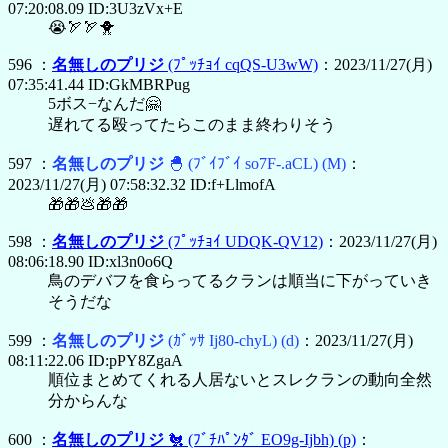
07:20:08.09 ID:3U3zVx+E
😭🏹🏹🐥
596 ：
名無しのプリジ
(ﾌﾟｯﾁｮｲ cqQS-U3wW)
：2023/11/27(月)
07:35:41.44 ID:GkMBRPug
5ボス−なんだ🤗
遅れてる殴ってたらこのまま終わりそう
597 ：
名無しのプリジ
🐣
(ﾌﾞｲﾌﾞｲ so7F-.aCL)
(M)
：
2023/11/27(月) 07:58:32.32 ID:f+LlmofA
🎁🎁💩🎁🎁
598 ：
名無しのプリジ
(ﾌﾟｯﾁｮｲ UDQK-QV12)
：2023/11/27(月)
08:06:18.90 ID:xl3n0o6Q
鳥のデバフを食らってるクランは順当に下がっていき
そうだな
599 ：
名無しのプリジ
(ｶﾞｯｻ Ij80-chyL)
(d)
：2023/11/27(月)
08:11:22.06 ID:pPY8ZgaA
順位まとめてくれる人居ないとスレクランの動向全然
分からんな
600 ：
名無しのプリジ
🐔
(ﾌﾞﾁﾊﾟﾝﾀﾞ EO9g-Ijbh)
(p)
：