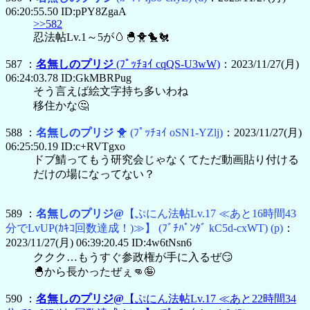
06:20:55.50 ID:pPY8ZgaA
>>582
忍法帖Lv.1～5が🥚🐣🐥🐤🐔
587 ：
名無しのプリジ
(ﾌﾟｯﾁｮｲ cqQS-U3wW)
：2023/11/27(月)
06:24:03.78 ID:GkMBRPug
そう言えば絵文字持ち多いわね
移住かな🤔
588 ：
名無しのプリジ
🐥
(ﾌﾟｯﾁｮｲ oSN1-YZlj)
：2023/11/27(月)
06:25:50.19 ID:c+RVTgxo
ドブ鯖ってもう研究会じゃなくてただ動画貼り付ける
だけの場になってない？
589 ：
名無しのプリジ@
【ぷにん法帖Lv.17 ≪あと16時間43
分でLvUP(ｶｷｺ回数達成！)≫】
(ﾌﾞﾁﾊﾟﾝﾀﾞ kC5d-cxWT)
(p)
：
2023/11/27(月) 06:39:20.45 ID:4w6tNsn6
ククク…もうすぐ参政権が手に入るぜ😏
🐣から長かったぜぇ👊🤪
590 ：
名無しのプリジ@
【ぷにん法帖Lv.17 ≪あと22時間34