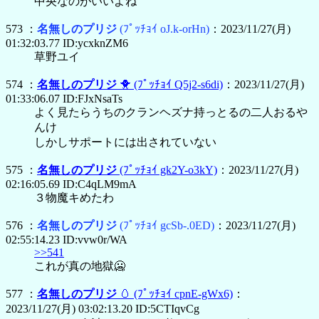
中央なのがいいよね
573 ：
名無しのプリジ
(ﾌﾟｯﾁｮｲ oJ.k-orHn)
：2023/11/27(月)
01:32:03.77 ID:ycxknZM6
草野ユイ
574 ：
名無しのプリジ
🐥
(ﾌﾟｯﾁｮｲ Q5j2-s6di)
：2023/11/27(月)
01:33:06.07 ID:FJxNsaTs
よく見たらうちのクランヘズナ持っとるの二人おるや
んけ
しかしサポートには出されていない
575 ：
名無しのプリジ
(ﾌﾟｯﾁｮｲ gk2Y-o3kY)
：2023/11/27(月)
02:16:05.69 ID:C4qLM9mA
３物魔キめたわ
576 ：
名無しのプリジ
(ﾌﾟｯﾁｮｲ gcSb-.0ED)
：2023/11/27(月)
02:55:14.23 ID:vvw0r/WA
>>541
これが真の地獄🥶
577 ：
名無しのプリジ
🥚
(ﾌﾟｯﾁｮｲ cpnE-gWx6)
：
2023/11/27(月) 03:02:13.20 ID:5CTIqvCg