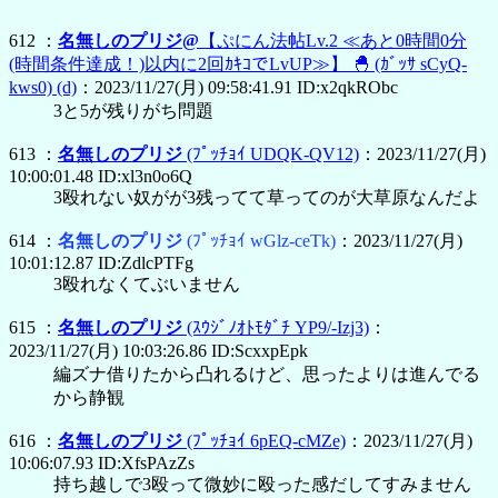
612 ：
名無しのプリジ@
【ぷにん法帖Lv.2 ≪あと0時間0分
(時間条件達成！)以内に2回ｶｷｺでLvUP≫】
🐣
(ｶﾞｯｻ sCyQ-
kws0)
(d)
：2023/11/27(月) 09:58:41.91 ID:x2qkRObc
3と5が残りがち問題
613 ：
名無しのプリジ
(ﾌﾟｯﾁｮｲ UDQK-QV12)
：2023/11/27(月)
10:00:01.48 ID:xl3n0o6Q
3殴れない奴がが3残ってて草ってのが大草原なんだよ
614 ：
名無しのプリジ
(ﾌﾟｯﾁｮｲ wGlz-ceTk)
：2023/11/27(月)
10:01:12.87 ID:ZdlcPTFg
3殴れなくてぶいません
615 ：
名無しのプリジ
(ｽｳｼﾞﾉｵﾄﾓﾀﾞﾁ YP9/-Izj3)
：
2023/11/27(月) 10:03:26.86 ID:ScxxpEpk
編ズナ借りたから凸れるけど、思ったよりは進んでる
から静観
616 ：
名無しのプリジ
(ﾌﾟｯﾁｮｲ 6pEQ-cMZe)
：2023/11/27(月)
10:06:07.93 ID:XfsPAzZs
持ち越しで3殴って微妙に殴った感だしてすみません