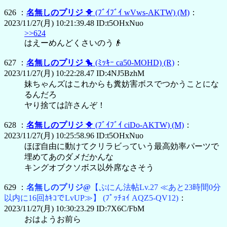
626 ：
名無しのプリジ
🐥
(ﾌﾞｲﾌﾞｲ wVws-AKTW)
(M)
：
2023/11/27(月) 10:21:39.48 ID:t5OHxNuo
>>624
はえーめんどくさいのう👴
627 ：
名無しのプリジ
🐤
(ﾐｯｷｰ ca50-MOHD)
(R)
：
2023/11/27(月) 10:22:28.47 ID:4NJ5BzhM
妹ちゃんズはこれからも糞妨害ボスでつかうことにな
るんだろ
ヤり捨ては許さんぞ！
628 ：
名無しのプリジ
🐥
(ﾌﾞｲﾌﾞｲ ciDo-AKTW)
(M)
：
2023/11/27(月) 10:25:58.96 ID:t5OHxNuo
ほぼ自由に動けてクリラビっていう最高効率パーツで
埋めてあのダメだかんな
キングオブクソボス以外席なさそう
629 ：
名無しのプリジ@
【ぷにん法帖Lv.27 ≪あと23時間0分
以内に16回ｶｷｺでLvUP≫】
(ﾌﾟｯﾁｮｲ AQZ5-QV12)
：
2023/11/27(月) 10:30:23.29 ID:7X6C/FbM
おはようお前ら