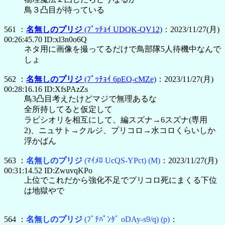
鳥３凸目が待っている
561 ：
名無しのプリジ
(ﾌﾟｯﾁｮｲ UDQK-QV12)
：2023/11/27(月)
00:26:45.70 ID:xl3n0o6Q
ネタ用に画像を撮ってるだけで鳥部隊5人待機中なんで
しょ
562 ：
名無しのプリジ
(ﾌﾟｯﾁｮｲ 6pEQ-cMZe)
：2023/11/27(月)
00:28:16.16 ID:XfsPAzZs
鳥3凸目考えたけどマジで無理あるな
全所持してると仮定して
ラビシオリを相互にして、編スズナ→6スズナ(専用
2)、ニュサト→クルジ、プリコロ→水コロくらいしか
浮かばん
563 ：
名無しのプリジ
(ﾏｲﾒﾛ UcQS-YPct)
(M)
：2023/11/27(月)
00:31:14.52 ID:ZwuvqKPo
上位でこれだから強化不足でプリコロ死にまくる下位
は地獄やで
564 ：
名無しのプリジ
(ﾌﾞﾁﾊﾟﾝﾀﾞ oDAy-s9/q)
(p)
：