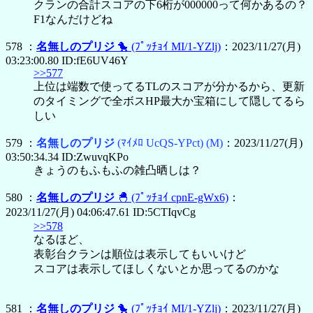
クランの合計スコアの下6桁が000000って何かあるの？
F1なんだけどね
578 ：
名無しのプリジ
🐤
(ﾌﾟｯﾁｮｲ MI/1-YZlj)
：2023/11/27(月)
03:23:00.80 ID:fE6UV46Y
>>577
上位は端数で使ってるTLのスコアが分かるから、更新
のタイミングで全ボスHP最大か宝箱にして隠してるら
しい
579 ：
名無しのプリジ
(ﾏｲﾒﾛ UcQS-YPct)
(M)
：2023/11/27(月)
03:50:34.34 ID:ZwuvqKPo
きょうのもふもふの雑凸晒しは？
580 ：
名無しのプリジ
🐣
(ﾌﾟｯﾁｮｲ cpnE-gWx6)
：
2023/11/27(月) 04:06:47.61 ID:5CTIqvCg
>>578
なるほど、
表彰台クランは順位は表示してもいいけど
スコアは表示してほしくないとか思ってるのかな
581 ：
名無しのプリジ
🐤
(ﾌﾟｯﾁｮｲ MI/1-YZlj)
：2023/11/27(月)