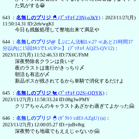
た気がする😀
643 ：
名無しのプリジ
🐣
(ﾌﾟｯﾁｮｲ 23Nj-o3kY)
：2023/11/27(月)
11:50:14.31 ID:2eh/wgKI
今日も残飯処理して整地出来て満足や
644 ：
名無しのプリジ@
【ぷにん法帖Lv.27 ≪あと21時間37
分以内に15回ｶｷｺでLvUP≫】
(ﾌﾟｯﾁｮｲ AQZ5-QV12)
：
2023/11/27(月) 11:52:46.53 ID:7X6C/FbM
深夜勢除名クランは良いぞ
夜のラストは進行がきっちり〆
朝活も有志が〆
新品ボスが残されてるから単騎で消化するだけよ
645 ：
名無しのプリジ
🐔
(ﾌﾟｯﾁｮｲ Q2S/-QDYK)
：
2023/11/27(月) 11:58:33.24 ID:08g3wPMY
クリアちゃんのキャラストあざかわ過ぎてよかった🤗
646 ：
名無しのプリジ
🐣
(ｾﾞｸﾚｼ cdEf-AZgU)
(a)
：
2023/11/27(月) 12:00:05.27 ID:+juBv8rg
深夜勢でも地蔵でもええじゃないか🤗