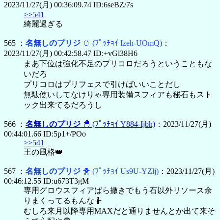
2023/11/27(月) 00:36:09.74 ID:6seBZ/7s
>>541
綺麗過ぎる
565 ：
名無しのプリジ
🥚
(ﾌﾟｯﾁｮｲ Izeh-UOmQ)
：
2023/11/27(月) 00:42:58.47 ID:+vGl38H6
まあ下位は強化不足のプリコロだろうということもな
いだろ
プリコロはプリフェスで引けばいいことだし
無駄使いしてなけりゃ専用装備スフィアも秘石もスト
ック出来てるだろうし
566 ：
名無しのプリジ
🐣
(ﾌﾟｯﾁｮｲ Y884-Ijbh)
：2023/11/27(月)
00:44:01.66 ID:5p1+/POo
>>541
王の風格👑
567 ：
名無しのプリジ
🐥
(ﾌﾟｯﾁｮｲ Us9U-YZlj)
：2023/11/27(月)
00:46:12.55 ID:u673T3gM
専用グロウスフィアばら撒きでもう石以外リソース余
りまくってるもんな🤷
むしろ来月以降専用MAXだと通りませんとか出て来そ