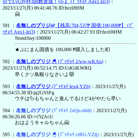
分でLvUP(ｶｷｺ回数達成！)≫】
(ﾌﾟｯﾁｮｲ Agx1-Izj3)
：
2023/11/27(月) 06:41:40.76 ID:hcelJtHM
🤗
591 ：
名無しのプリジ@
【残高:704,537₱ 国債:100,000₱】
(ﾌﾟ
ｯﾁｮｲ Agx1-Izj3)
：2023/11/27(月) 06:42:27.93 ID:hcelJtHM
!bond:buy:100000
★ぷにまん国債を 100,000 ₱購入しました💶
592 ：
名無しのプリジ
🐣
(ﾌﾟｯﾁｮｲ 2/ww-wKAq)
：
2023/11/27(月) 06:52:14.75 ID:UdGtKWRQ
早くクソ鳥殴りなさいよ😾
593 ：
名無しのプリジ
(ﾌﾟｯﾁｮｲ Iex4-YZlj)
：2023/11/27(月)
06:54:55.38 ID:jq2GSSFg
ウチは🦆もちゃんと進んでるけど4がやたら早い
594 ：
名無しのプリジ
(ﾌﾟｯﾁｮｲ 2xQu-s6di)
：2023/11/27(月)
06:56:26.66 ID:+i7t2AcU
おはようキャルちゃん🤗
595 ：
名無しのプリジ
🐣
(ﾌﾟｯﾁｮｲ crRG-YZlj)
：2023/11/27(月)