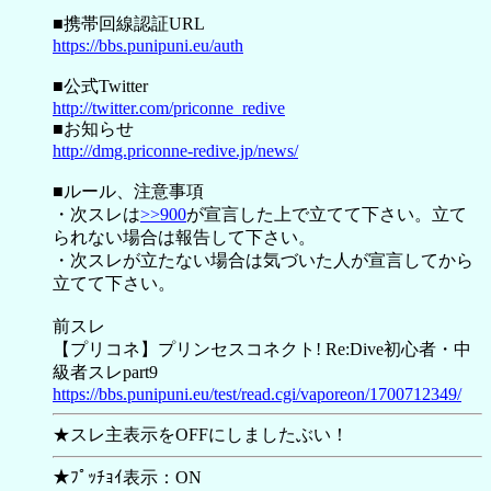
■携帯回線認証URL
https://bbs.punipuni.eu/auth
■公式Twitter
http://twitter.com/priconne_redive
■お知らせ
http://dmg.priconne-redive.jp/news/
■ルール、注意事項
・次スレは
>>900
が宣言した上で立てて下さい。立て
られない場合は報告して下さい。
・次スレが立たない場合は気づいた人が宣言してから
立てて下さい。
前スレ
【プリコネ】プリンセスコネクト! Re:Dive初心者・中
級者スレpart9
https://bbs.punipuni.eu/test/read.cgi/vaporeon/1700712349/
★スレ主表示をOFFにしましたぶい！
★ﾌﾟｯﾁｮｲ表示：ON