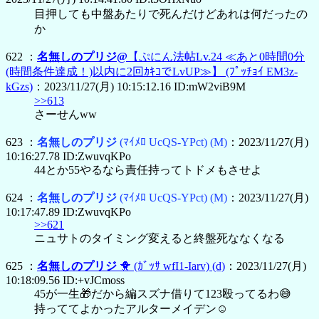
目押しても中盤あたりで死んだけどあれは何だったの
か
622 ：
名無しのプリジ@
【ぷにん法帖Lv.24 ≪あと0時間0分
(時間条件達成！)以内に2回ｶｷｺでLvUP≫】
(ﾌﾟｯﾁｮｲ EM3z-
kGzs)
：2023/11/27(月) 10:15:12.16 ID:mW2viB9M
>>613
さーせんww
623 ：
名無しのプリジ
(ﾏｲﾒﾛ UcQS-YPct)
(M)
：2023/11/27(月)
10:16:27.78 ID:ZwuvqKPo
44とか55やるなら責任持ってトドメもさせよ
624 ：
名無しのプリジ
(ﾏｲﾒﾛ UcQS-YPct)
(M)
：2023/11/27(月)
10:17:47.89 ID:ZwuvqKPo
>>621
ニュサトのタイミング変えると終盤死ななくなる
625 ：
名無しのプリジ
🐥
(ｶﾞｯｻ wfI1-Iarv)
(d)
：2023/11/27(月)
10:18:09.56 ID:+vJCmoss
45が一生🎁だから編スズナ借りて123殴ってるわ😅
持っててよかったアルターメイデン☺️