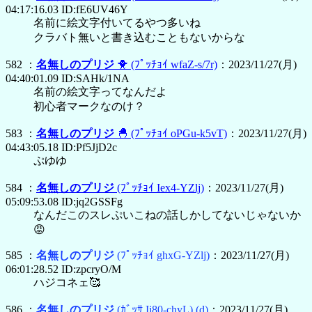
04:17:16.03 ID:fE6UV46Y
名前に絵文字付いてるやつ多いね
クラバト無いと書き込むこともないからな
582 ：
名無しのプリジ
🐥
(ﾌﾟｯﾁｮｲ wfaZ-s/7r)
：2023/11/27(月)
04:40:01.09 ID:SAHk/1NA
名前の絵文字ってなんだよ
初心者マークなのけ？
583 ：
名無しのプリジ
🐣
(ﾌﾟｯﾁｮｲ oPGu-k5vT)
：2023/11/27(月)
04:43:05.18 ID:Pf5JjD2c
ぷゆゆ
584 ：
名無しのプリジ
(ﾌﾟｯﾁｮｲ Iex4-YZlj)
：2023/11/27(月)
05:09:53.08 ID:jq2GSSFg
なんだこのスレぷいこねの話しかしてないじゃないか
😡
585 ：
名無しのプリジ
(ﾌﾟｯﾁｮｲ ghxG-YZlj)
：2023/11/27(月)
06:01:28.52 ID:zpcryO/M
ハジコネェ🥰
586 ：
名無しのプリジ
(ｶﾞｯｻ Ij80-chyL)
(d)
：2023/11/27(月)