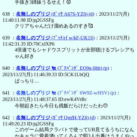
手抜き3姉妹うるせえ！😡
638 ：
名無しのプリジ
(ｶﾞｯｻ A67S-YZlj)
(d)
：2023/11/27(月)
11:40:11.98 ID:jq2GSSFg
クリアちゃんだけ溜めあるのすき🥰
639 ：
名無しのプリジ
(ﾌﾟｯﾁｮｲ w/kF-UK1S)
：2023/11/27(月)
11:42:31.35 ID:70CxIXP6
4倍速でもシャドウスプリットが全部聴けるプレシアち
ゃん好き
640 ：
名無しのプリジ
🐔
(ﾌﾞﾁﾊﾟﾝﾀﾞ EO9g-Ijbh)
(p)
：
2023/11/27(月) 11:46:39.33 ID:5CK1LbQQ
ばっちり…
641 ：
名無しのプリジ
🐔
(ﾌﾞﾁﾊﾟﾝﾀﾞ 6W9Z-wHSV)
(p)
：
2023/11/27(月) 11:48:37.65 ID:ewK4VrBc
今朝起きたら今日も残飯だらけだったわ🥺
642 ：
名無しのプリジ
(ｶﾞｯｻ QmfH-YZlj)
(d)
：2023/11/27(月)
11:49:20.23 ID:jq2GSSFg
このゲーム結局クラバトで使ってUB見てるうちになん
かキャラに愛着湧いてくるんで即3人出番はうまくやっ