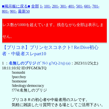
■掲示板に戻る■
全部
1-
101-
201-
301-
401-
501-
601-
701-
801-
901-
最新50
レス数が1000を超えています。残念ながら全部は表示しま
せん。
【プリコネ】プリンセスコネクト! Re:Dive初心
者・中級者スレpart10
1 ：
名無しのプリジ
(ｾﾞｸﾚｼ g7rQ-2/xj)
(a)
：2023/11/25(土)
18:11:10.92 ID:PFGM3kTQ
!nonushi
!pucchoy
!nomouse
!ideology:democracy
!774:名無しのプリジ
プリコネＲの初心者や中級者用のスレです。
気軽に雑談したり質問できる場としてご活用下さい。