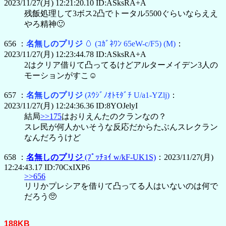
2023/11/27(月) 12:21:20.10 ID:ASksRA+A
残飯処理して3ボス2凸でトータル5500ぐらいならええ
やろ精神🙂
656 ：
名無しのプリジ
🥚
(ｺｶﾞﾈﾜﾝ 65eW-c/F5)
(M)
：
2023/11/27(月) 12:23:44.78 ID:ASksRA+A
2はクリア借りて凸ってるけどアルターメイデン3人の
モーションがすこ☺️
657 ：
名無しのプリジ
(ｽｳｼﾞﾉｵﾄﾓﾀﾞﾁ U/a1-YZlj)
：
2023/11/27(月) 12:24:36.36 ID:8YOJelyI
結局
>>175
はおりえんたのクランなの？
スレ民が何人かいそうな反応だからたぶんスレクラン
なんだろうけど
658 ：
名無しのプリジ
(ﾌﾟｯﾁｮｲ w/kF-UK1S)
：2023/11/27(月)
12:24:43.17 ID:70CxIXP6
>>656
リリかプレシアを借りて凸ってる人はいないのは何で
だろう🥺
188KB