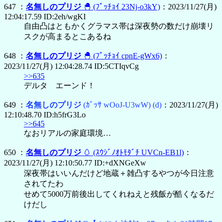
647 ：
名無しのプリジ
🐣
(ﾌﾟｯﾁｮｲ 23Nj-o3kY)
：2023/11/27(月)
12:04:17.59 ID:2eh/wgKI
自由凸はともかくグラマス帯は深夜勢の数だけ崩壊リ
スクが高まるとこあるね
648 ：
名無しのプリジ
🐣
(ﾌﾟｯﾁｮｲ cpnE-gWx6)
：
2023/11/27(月) 12:04:28.74 ID:5CTIqvCg
>>635
デルタ エーンド！
649 ：
名無しのプリジ
(ｶﾞｯｻ wOoJ-U3wW)
(d)
：2023/11/27(月)
12:10:48.70 ID:h5frG3Lo
>>645
なおリアルの家庭環境…
650 ：
名無しのプリジ
🥚
(ｽｳｼﾞﾉｵﾄﾓﾀﾞﾁ UVCn-EB1l)
：
2023/11/27(月) 12:10:50.77 ID:+dXNGeXw
深夜帯はいいんだけど地蔵＋雑凸するやつが今日注意
されてたわ
せめて5000万前後出してくれねえと残飯が酷くなるだ
けだし