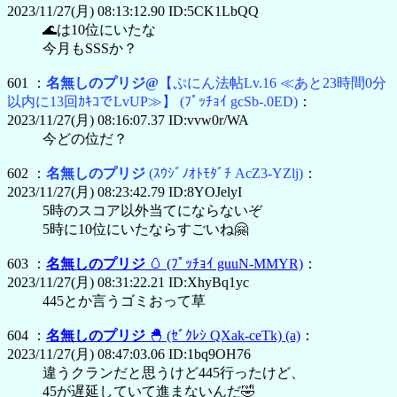
2023/11/27(月) 08:13:12.90 ID:5CK1LbQQ
🌊は10位にいたな
今月もSSSか？
601 ：
名無しのプリジ@
【ぷにん法帖Lv.16 ≪あと23時間0分
以内に13回ｶｷｺでLvUP≫】
(ﾌﾟｯﾁｮｲ gcSb-.0ED)
：
2023/11/27(月) 08:16:07.37 ID:vvw0r/WA
今どの位だ？
602 ：
名無しのプリジ
(ｽｳｼﾞﾉｵﾄﾓﾀﾞﾁ AcZ3-YZlj)
：
2023/11/27(月) 08:23:42.79 ID:8YOJelyI
5時のスコア以外当てにならないぞ
5時に10位にいたならすごいね🤗
603 ：
名無しのプリジ
🥚
(ﾌﾟｯﾁｮｲ guuN-MMYR)
：
2023/11/27(月) 08:31:22.21 ID:XhyBq1yc
445とか言うゴミおって草
604 ：
名無しのプリジ
🐣
(ｾﾞｸﾚｼ QXak-ceTk)
(a)
：
2023/11/27(月) 08:47:03.06 ID:1bq9OH76
違うクランだと思うけど445行ったけど、
45が遅延していて進まないんだ🤣