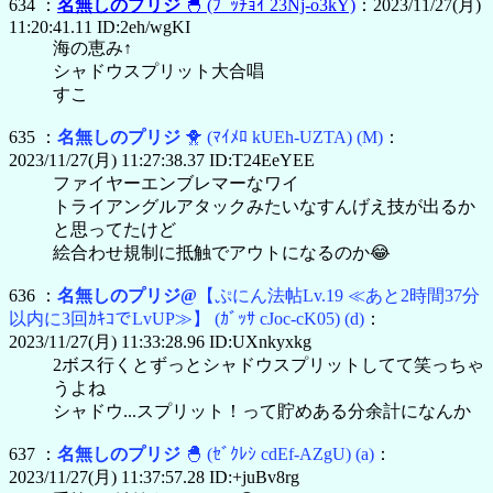
634 ：
名無しのプリジ
🐣
(ﾌﾟｯﾁｮｲ 23Nj-o3kY)
：2023/11/27(月)
11:20:41.11 ID:2eh/wgKI
海の恵み↑
シャドウスプリット大合唱
すこ
635 ：
名無しのプリジ
🐥
(ﾏｲﾒﾛ kUEh-UZTA)
(M)
：
2023/11/27(月) 11:27:38.37 ID:T24EeYEE
ファイヤーエンブレマーなワイ
トライアングルアタックみたいなすんげえ技が出るか
と思ってたけど
絵合わせ規制に抵触でアウトになるのか😂
636 ：
名無しのプリジ@
【ぷにん法帖Lv.19 ≪あと2時間37分
以内に3回ｶｷｺでLvUP≫】
(ｶﾞｯｻ cJoc-cK05)
(d)
：
2023/11/27(月) 11:33:28.96 ID:UXnkyxkg
2ボス行くとずっとシャドウスプリットしてて笑っちゃ
うよね
シャドウ...スプリット！って貯めある分余計になんか
637 ：
名無しのプリジ
🐣
(ｾﾞｸﾚｼ cdEf-AZgU)
(a)
：
2023/11/27(月) 11:37:57.28 ID:+juBv8rg