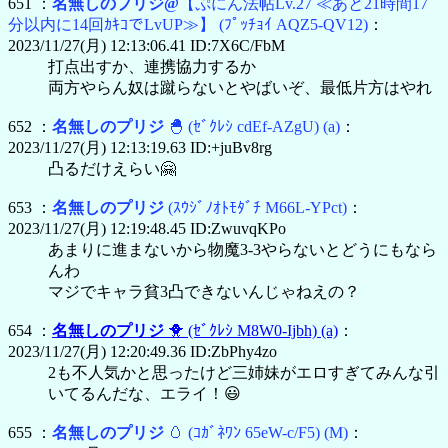
651 ：
名無しのプリジ@
【ぷにん法帖Lv.27 ≪あと21時間17
分以内に14回ｶｷｺでLvUP≫】
(ﾌﾟｯﾁｮｲ AQZ5-QV12)
：
2023/11/27(月) 12:13:06.41 ID:7X6C/FbM
打点出すか、連携協力するか
両方やらん奴は蹴らないとやばいぞ、最低片方はやれ
652 ：
名無しのプリジ
🐣
(ｾﾞｸﾚｼ cdEf-AZgU)
(a)
：
2023/11/27(月) 12:13:19.63 ID:+juBv8rg
凸るだけえらい🤗
653 ：
名無しのプリジ
(ｽｳｼﾞﾉｵﾄﾓﾀﾞﾁ M66L-YPct)
：
2023/11/27(月) 12:19:48.45 ID:ZwuvqKPo
あまりに進まないから物魔3-3やらないとどうにもなら
んわ
マジでキャラ貧3凸できないんじゃねえの？
654 ：
名無しのプリジ
🐥
(ｾﾞｸﾚｼ M8W0-Ijbh)
(a)
：
2023/11/27(月) 12:20:49.36 ID:ZbPhy4zo
2も不人気かと思ったけど三姉妹がエロすぎてみんな引
いてるんだな、エライ！😃
655 ：
名無しのプリジ
🥚
(ｺｶﾞﾈﾜﾝ 65eW-c/F5)
(M)
：