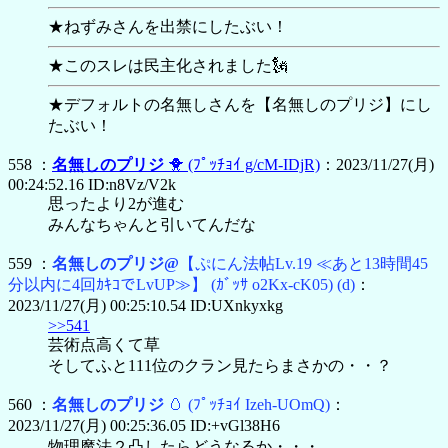
★ねずみさんを出禁にしたぶい！
★このスレは民主化されました🗽
★デフォルトの名無しさんを【
名無しのプリジ】にし
たぶい！
558 ：
名無しのプリジ
🐥
(ﾌﾟｯﾁｮｲ g/cM-IDjR)
：2023/11/27(月)
00:24:52.16 ID:n8Vz/V2k
思ったより2が進む
みんなちゃんと引いてんだな
559 ：
名無しのプリジ@
【ぷにん法帖Lv.19 ≪あと13時間45
分以内に4回ｶｷｺでLvUP≫】
(ｶﾞｯｻ o2Kx-cK05)
(d)
：
2023/11/27(月) 00:25:10.54 ID:UXnkyxkg
>>541
芸術点高くて草
そしてふと111位のクラン見たらまさかの・・？
560 ：
名無しのプリジ
🥚
(ﾌﾟｯﾁｮｲ Izeh-UOmQ)
：
2023/11/27(月) 00:25:36.05 ID:+vGl38H6
物理魔法２凸したらどうなるか・・・