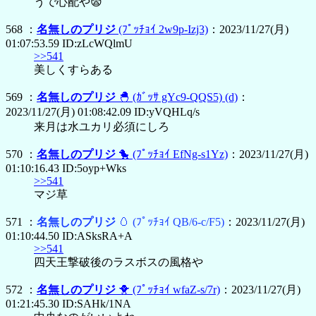
うで心配や😨
568 ：
名無しのプリジ
(ﾌﾟｯﾁｮｲ 2w9p-Izj3)
：2023/11/27(月)
01:07:53.59 ID:zLcWQlmU
>>541
美しくすらある
569 ：
名無しのプリジ
🐣
(ｶﾞｯｻ gYc9-QQS5)
(d)
：
2023/11/27(月) 01:08:42.09 ID:yVQHLq/s
来月は水ユカリ必須にしろ
570 ：
名無しのプリジ
🐤
(ﾌﾟｯﾁｮｲ EfNg-s1Yz)
：2023/11/27(月)
01:10:16.43 ID:5oyp+Wks
>>541
マジ草
571 ：
名無しのプリジ
🥚
(ﾌﾟｯﾁｮｲ QB/6-c/F5)
：2023/11/27(月)
01:10:44.50 ID:ASksRA+A
>>541
四天王撃破後のラスボスの風格や
572 ：
名無しのプリジ
🐥
(ﾌﾟｯﾁｮｲ wfaZ-s/7r)
：2023/11/27(月)
01:21:45.30 ID:SAHk/1NA