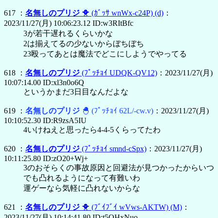
617 ：
名無しのプリジ
🐥
(ｶﾞｯｻ wnWx-c24P)
(d)
：
2023/11/27(月) 10:06:23.12 ID:w3RItBfc
3が若干遅れるくらいかな
2は揃えてるの少ないからぼちぼち
23殴ってあとは魔法でどこにしようでやってる
618 ：
名無しのプリジ
(ﾌﾟｯﾁｮｲ UDQK-QV12)
：2023/11/27(月)
10:07:14.00 ID:xl3n0o6Q
というかまだ3日目なんだよな
619 ：
名無しのプリジ
🐣
(ﾌﾟｯﾁｮｲ 62L/-cw.v)
：2023/11/27(月)
10:10:52.30 ID:R9zsA5IU
4いけねえと思ったら4-4-5くらってたわ
620 ：
名無しのプリジ
(ﾌﾟｯﾁｮｲ smnd-cSpx)
：2023/11/27(月)
10:11:25.80 ID:zO20+Wj+
3のおそらくの事故原因と回避法が見つかったからいつ
でも凸れるようになって有難いわ
運ゲーなら気軽に凸れないからな
621 ：
名無しのプリジ
🐥
(ﾌﾞｲﾌﾞｲ wVws-AKTW)
(M)
：
2023/11/27(月) 10:14:41.80 ID:t5OHxNuo