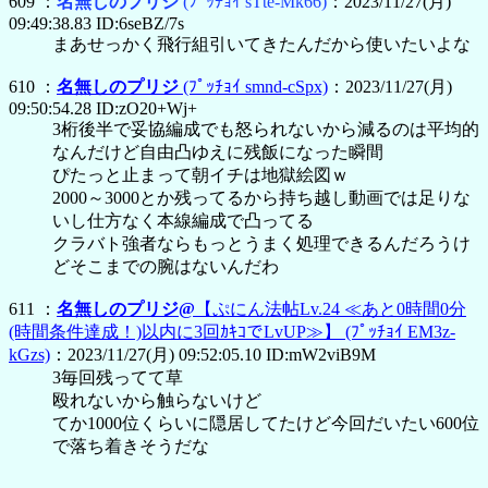
609 ：
名無しのプリジ
(ﾌﾟｯﾁｮｲ sTte-Mk66)
：2023/11/27(月)
09:49:38.83 ID:6seBZ/7s
まあせっかく飛行組引いてきたんだから使いたいよな
610 ：
名無しのプリジ
(ﾌﾟｯﾁｮｲ smnd-cSpx)
：2023/11/27(月)
09:50:54.28 ID:zO20+Wj+
3桁後半で妥協編成でも怒られないから減るのは平均的
なんだけど自由凸ゆえに残飯になった瞬間
ぴたっと止まって朝イチは地獄絵図ｗ
2000～3000とか残ってるから持ち越し動画では足りな
いし仕方なく本線編成で凸ってる
クラバト強者ならもっとうまく処理できるんだろうけ
どそこまでの腕はないんだわ
611 ：
名無しのプリジ@
【ぷにん法帖Lv.24 ≪あと0時間0分
(時間条件達成！)以内に3回ｶｷｺでLvUP≫】
(ﾌﾟｯﾁｮｲ EM3z-
kGzs)
：2023/11/27(月) 09:52:05.10 ID:mW2viB9M
3毎回残ってて草
殴れないから触らないけど
てか1000位くらいに隠居してたけど今回だいたい600位
で落ち着きそうだな