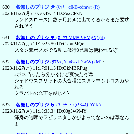
630 ：
名無しのプリジ
🐥
(ﾐｯｷｰ cIkE-cdmw)
(R)
：
2023/11/27(月) 10:50:49.14 ID:Za2CPxN+
ランドスロースは数ヶ月おきに出てくるからまた要求
されそう
631 ：
名無しのプリジ
🐥
(ｶﾞｯｻ MM8P-EMgX)
(d)
：
2023/11/27(月) 11:13:23.59 ID:OslwP4Qc
スタン糞ボスがでる度に飛行3兄弟は使われるぞ
632 ：
名無しのプリジ
(ﾀﾏﾑｼﾜﾝ In8k-U3wW)
(M)
：
2023/11/27(月) 11:17:01.13 ID:GkMBRPug
2ボス凸ったら分かるけど爽快だぞ😎
シャドウスプリットの大合唱にスタン中もボコスカや
れる
クラバトの充実を感じろ🤣
633 ：
名無しのプリジ
🐔
(ﾌﾟｯﾁｮｲ Q2S/-QDYK)
：
2023/11/27(月) 11:18:33.34 ID:08g3wPMY
渾身の咆哮でラビリスタしかぴよってないのは草なん
よ