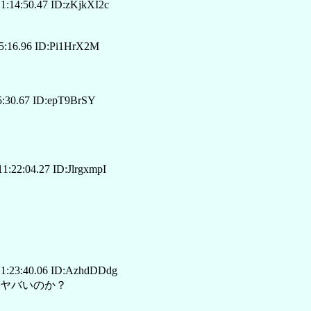
1:14:50.47 ID:zKjkXI2c
5:16.96 ID:Pi1HrX2M
5:30.67 ID:epT9BrSY
1:22:04.27 ID:JlrgxmpI
1:23:40.06 ID:AzhdDDdg
ヤバいのか？