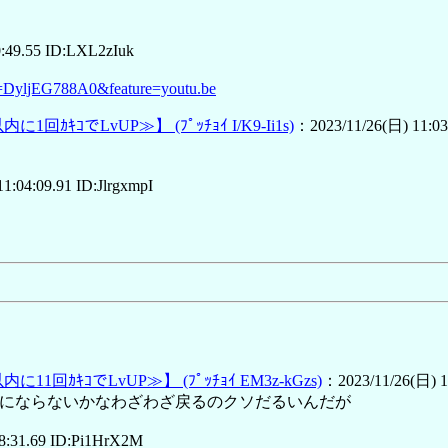
:49.55 ID:LXL2zIuk
=DyljEG788A0&feature=youtu.be
内に1回ｶｷｺでLvUP≫】
(ﾌﾟｯﾁｮｲ I/K9-Ii1s)
：2023/11/26(日) 11:03
1:04:09.91 ID:JlrgxmpI
内に11回ｶｷｺでLvUP≫】
(ﾌﾟｯﾁｮｲ EM3z-kGzs)
：2023/11/26(日) 11
うにならないかなわざわざ戻るのクソだるいんだが
8:31.69 ID:Pi1HrX2M