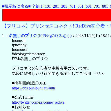
■掲示板に戻る■
全部
1-
101-
201-
301-
401-
501-
601-
701-
801-
【プリコネ】プリンセスコネクト! Re:Dive初心者・中
1 ：
名無しのプリジ
(ｾﾞｸﾚｼ g7rQ-2/xj)
(a)
：2023/11/25(土) 18:11
!nonushi
!pucchoy
!nomouse
!ideology:democracy
!774:名無しのプリジ
プリコネＲの初心者や中級者用のスレです。
気軽に雑談したり質問できる場としてご活用下さい。
■携帯回線認証URL
https://bbs.punipuni.eu/auth
■公式Twitter
http://twitter.com/priconne_redive
■お知らせ