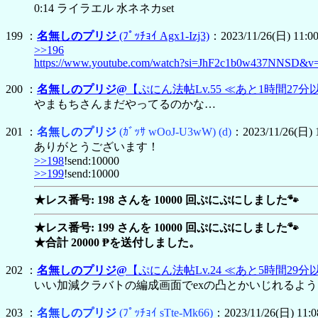
0:14 ライラエル 水ネネカset
199 ：
名無しのプリジ
(ﾌﾟｯﾁｮｲ Agx1-Izj3)
：2023/11/26(日) 11:00
>>196
https://www.youtube.com/watch?si=JhF2c1b0w437NNSD&v
200 ：
名無しのプリジ@
【ぷにん法帖Lv.55 ≪あと1時間27分以
やまもちさんまだやってるのかな…
201 ：
名無しのプリジ
(ｶﾞｯｻ wOoJ-U3wW)
(d)
：2023/11/26(日) 1
ありがとうございます！
>>198
!send:10000
>>199
!send:10000
★レス番号: 198 さんを 10000 回ぷにぷにしました🐾
★レス番号: 199 さんを 10000 回ぷにぷにしました🐾
★合計 20000 ₱を送付しました。
202 ：
名無しのプリジ@
【ぷにん法帖Lv.24 ≪あと5時間29分以
いい加減クラバトの編成画面でexの凸とかいじれるよ
203 ：
名無しのプリジ
(ﾌﾟｯﾁｮｲ sTte-Mk66)
：2023/11/26(日) 11:0