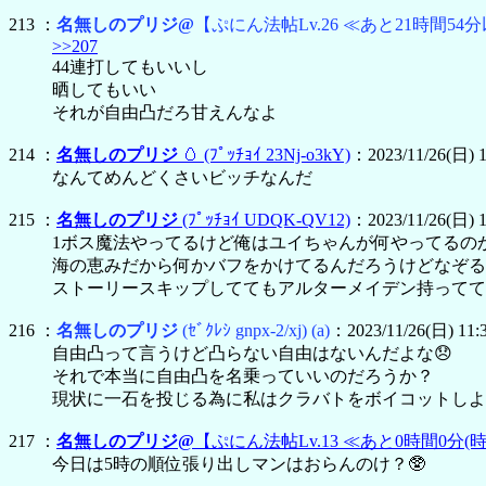
213 ：
名無しのプリジ@
【ぷにん法帖Lv.26 ≪あと21時間54分
>>207
44連打してもいいし
晒してもいい
それが自由凸だろ甘えんなよ
214 ：
名無しのプリジ
🥚
(ﾌﾟｯﾁｮｲ 23Nj-o3kY)
：2023/11/26(日) 1
なんてめんどくさいビッチなんだ
215 ：
名無しのプリジ
(ﾌﾟｯﾁｮｲ UDQK-QV12)
：2023/11/26(日) 1
1ボス魔法やってるけど俺はユイちゃんが何やってるの
海の恵みだから何かバフをかけてるんだろうけどなぞる
ストーリースキップしててもアルターメイデン持ってて
216 ：
名無しのプリジ
(ｾﾞｸﾚｼ gnpx-2/xj)
(a)
：2023/11/26(日) 11:3
自由凸って言うけど凸らない自由はないんだよな😞
それで本当に自由凸を名乗っていいのだろうか？
現状に一石を投じる為に私はクラバトをボイコットしよ
217 ：
名無しのプリジ@
【ぷにん法帖Lv.13 ≪あと0時間0分(
今日は5時の順位張り出しマンはおらんのけ？🥸