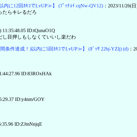
以内に12回ｶｷｺでLvUP≫】
(ﾌﾟｯﾁｮｲ cqNw-QV12)
：2023/11/26(日)
ったらキレるだろ
 11:35:48.05 ID:tQunaO1Q
楽だし目押しもしなくていいし楽だわ
時間条件達成！)以内に5回ｶｷｺでLvUP≫】
(ｶﾞｯｻ 22bj-YZlj)
(d)
：20
1:44:27.96 ID:83ROxHAk
5:29.37 ID:y4nm/GOY
5:35.96 ID:ZJmNnjqE