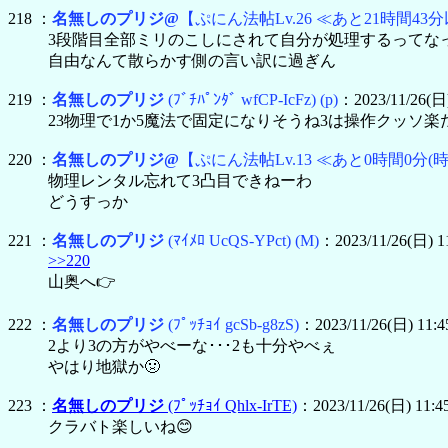
218 ：
名無しのプリジ@
【ぷにん法帖Lv.26 ≪あと21時間43分
3段階目全部ミリのこしにされて自分が処理するってな
自由なんて散らかす側の言い訳に過ぎん
219 ：
名無しのプリジ
(ﾌﾞﾁﾊﾟﾝﾀﾞ wfCP-IcFz)
(p)
：2023/11/26(日)
23物理で1か5魔法で固定になりそうね3は操作クッソ
220 ：
名無しのプリジ@
【ぷにん法帖Lv.13 ≪あと0時間0分(
物理レンタル忘れて3凸目できねーわ
どうすっか
221 ：
名無しのプリジ
(ﾏｲﾒﾛ UcQS-YPct)
(M)
：2023/11/26(日) 1
>>220
山奥へ👉
222 ：
名無しのプリジ
(ﾌﾟｯﾁｮｲ gcSb-g8zS)
：2023/11/26(日) 11:4
2より3の方がやべーな･･･2も十分やべぇ
やはり地獄か🤢
223 ：
名無しのプリジ
(ﾌﾟｯﾁｮｲ Qhlx-IrTE)
：2023/11/26(日) 11:4
クラバト楽しいね😊