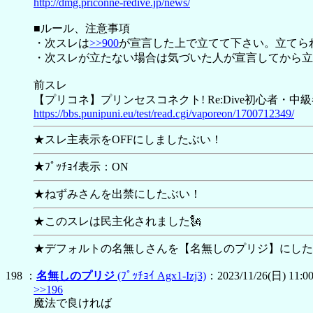
http://dmg.priconne-redive.jp/news/
■ルール、注意事項
・次スレは
>>900
が宣言した上で立てて下さい。立てら
・次スレが立たない場合は気づいた人が宣言してから立
前スレ
【プリコネ】プリンセスコネクト! Re:Dive初心者・中級者
https://bbs.punipuni.eu/test/read.cgi/vaporeon/1700712349/
★スレ主表示をOFFにしましたぶい！
★ﾌﾟｯﾁｮｲ表示：ON
★ねずみさんを出禁にしたぶい！
★このスレは民主化されました🗽
★デフォルトの名無しさんを【
名無しのプリジ】にした
198 ：
名無しのプリジ
(ﾌﾟｯﾁｮｲ Agx1-Izj3)
：2023/11/26(日) 11:00
>>196
魔法で良ければ