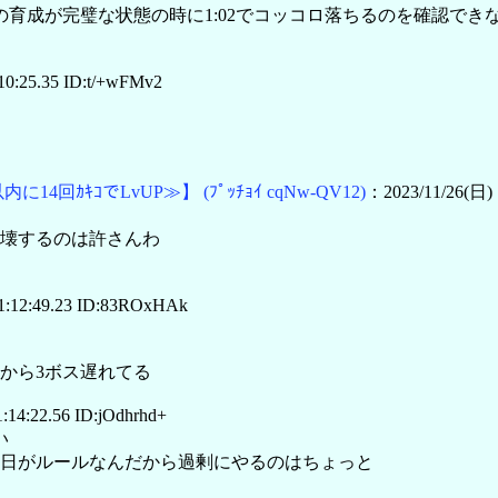
の育成が完璧な状態の時に1:02でコッコロ落ちるのを確認でき
10:25.35 ID:t/+wFMv2
内に14回ｶｷｺでLvUP≫】
(ﾌﾟｯﾁｮｲ cqNw-QV12)
：2023/11/26(日) 
壊するのは許さんわ
1:12:49.23 ID:83ROxHAk
から3ボス遅れてる
:14:22.56 ID:jOdhrhd+
い
日がルールなんだから過剰にやるのはちょっと