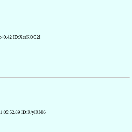
:40.42 ID:XerKQC2I
:05:52.89 ID:R/ylRNl6