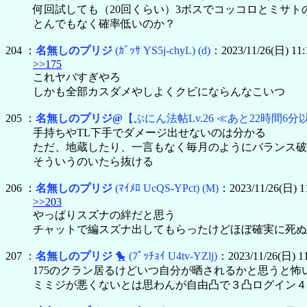
何回試しても（20回くらい）3ボスでコッコロとミサト
とんでもなく確率低いのか？
204 ：
名無しのプリジ
(ｶﾞｯｻ YS5j-chyL)
(d)
：2023/11/26(日) 11:
>>175
これヤバすぎやろ
しかも全部カスダメやしよくクビにならんなこいつ
205 ：
名無しのプリジ@
【ぷにん法帖Lv.26 ≪あと22時間6分以
手持ちやTL下手でダメージ出せないのは分かる
ただ、地蔵したり、一言もなく毎月のようにバランス破
そういうのいたら抜ける
206 ：
名無しのプリジ
(ﾏｲﾒﾛ UcQS-YPct)
(M)
：2023/11/26(日) 1
>>203
やっぱりスズナの絆だと思う
チャットで編スズナ出してもらったけどほぼ確実に死ぬ
207 ：
名無しのプリジ
🐤
(ﾌﾟｯﾁｮｲ U4tv-YZlj)
：2023/11/26(日) 11
175のクラン居るけどいつ自分が晒されるかと思うと怖
ミミジが悪くないとは思わんが自由凸で３凸ログイン４