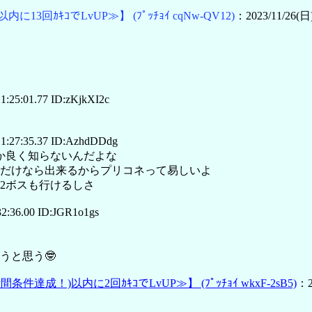
以内に13回ｶｷｺでLvUP≫】
(ﾌﾟｯﾁｮｲ cqNw-QV12)
：2023/11/26(日)
1:25:01.77 ID:zKjkXI2c
1:27:35.37 ID:AzhdDDdg
か良く知らないんだよな
だけなら出来るからプリコネって易しいよ
2ボスも行けるしさ
2:36.00 ID:JGR1o1gs
うと思う🤓
時間条件達成！)以内に2回ｶｷｺでLvUP≫】
(ﾌﾟｯﾁｮｲ wkxF-2sB5)
：2