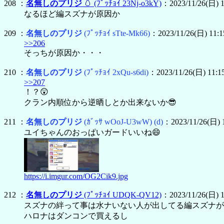
208 ：
名無しのプリジ
🥚
(ﾌﾟｯﾁｮｲ 23Nj-o3kY)
：2023/11/26(日) 1
なるほど編スズナが原因か
209 ：
名無しのプリジ
(ﾌﾟｯﾁｮｲ sTte-Mk66)
：2023/11/26(日) 11:1
>>206
そっちが原因か・・・
210 ：
名無しのプリジ
(ﾌﾟｯﾁｮｲ 2xQu-s6di)
：2023/11/26(日) 11:1
>>207
！？😲
クラン内順位から逆晒しとか出来ないか😎
211 ：
名無しのプリジ
(ｶﾞｯｻ wOoJ-U3wW)
(d)
：2023/11/26(日) 1
ユイちゃんのおっぱいガードいいね😄
https://i.imgur.com/OG2Cik9.jpg
212 ：
名無しのプリジ
(ﾌﾟｯﾁｮｲ UDQK-QV12)
：2023/11/26(日) 1
スズナの絆って事は水ナいない人が出してる編スズナが
ハロナはダンコンで買えるし