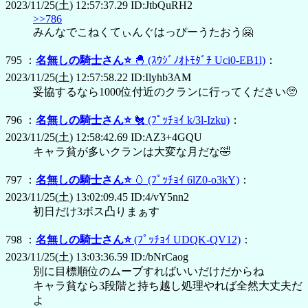
2023/11/25(土) 12:57:37.29 ID:JtbQuRH2
>>786
みんなでこねくてぃんぐはっぴーうたおう🤗
795 ：
名無しの騎士さん⭐
🐣
(ｽｳｼﾞﾉｵﾄﾓﾀﾞﾁ Uci0-EB1l)
：
2023/11/25(土) 12:57:58.22 ID:Ilyhb3AM
妥協するなら1000位付近のクランに行ってください🥺
796 ：
名無しの騎士さん⭐
🐔
(ﾌﾟｯﾁｮｲ k/3l-Izku)
：
2023/11/25(土) 12:58:42.69 ID:AZ3+4GQU
キャラ貧が多いクランは大変な月だな🤣
797 ：
名無しの騎士さん⭐
🥚
(ﾌﾟｯﾁｮｲ 6lZ0-o3kY)
：
2023/11/25(土) 13:02:09.45 ID:4/vY5nn2
初日だけ3ボス凸りまぁす
798 ：
名無しの騎士さん⭐
(ﾌﾟｯﾁｮｲ UDQK-QV12)
：
2023/11/25(土) 13:03:36.59 ID:/bNrCaog
別に目標順位のムーブすればいいだけだからね
キャラ貧なら3段階と持ち越し処理やれば全然大丈夫だ
よ