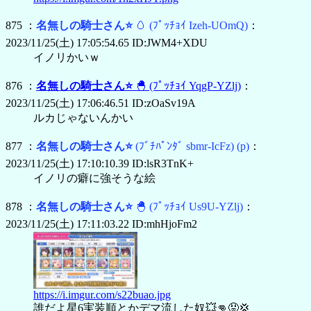
875 ：
名無しの騎士さん⭐
🥚
(ﾌﾟｯﾁｮｲ Izeh-UOmQ)
：
2023/11/25(土) 17:05:54.65 ID:JWM4+XDU
イノリかいｗ
876 ：
名無しの騎士さん⭐
🐣
(ﾌﾟｯﾁｮｲ YqgP-YZlj)
：
2023/11/25(土) 17:06:46.51 ID:zOaSv19A
ルカじゃないんかい
877 ：
名無しの騎士さん⭐
(ﾌﾞﾁﾊﾟﾝﾀﾞ sbmr-IcFz)
(p)
：
2023/11/25(土) 17:10:10.39 ID:lsR3TnK+
イノリの癖に強そうな絵
878 ：
名無しの騎士さん⭐
🐣
(ﾌﾟｯﾁｮｲ Us9U-YZlj)
：
2023/11/25(土) 17:11:03.22 ID:mhHjoFm2
https://i.imgur.com/s22buao.jpg
誰だよ星6実装順とかデマ流した奴💥👊😡💢