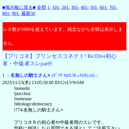
■掲示板に戻る■
全部
1-
101-
201-
301-
401-
501-
601-
701-
801-
901-
最新50
レス数が1000を超えています。残念ながら全部は表示しま
せん。
【プリコネ】プリンセスコネクト! Re:Dive初心
者・中級者スレpart9
1 ：
名無しの騎士さん⭐
(ｶﾞｯｻ MdUR-cHf8)
(d)
：
2023/11/23(木) 13:05:50.00 ID:GvLV9vSM
!nonushi
!pucchoy
!nomouse
!ideology:democracy
!774:名無しの騎士さん⭐
プリコネＲの初心者や中級者用のスレです。
気軽に雑談したり質問できる場としてご活用下さい。