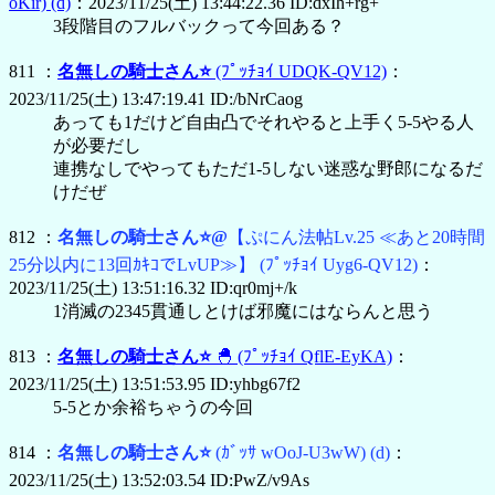
oKir)
(d)
：2023/11/25(土) 13:44:22.36 ID:dxIh+rg+
3段階目のフルバックって今回ある？
811 ：
名無しの騎士さん⭐
(ﾌﾟｯﾁｮｲ UDQK-QV12)
：
2023/11/25(土) 13:47:19.41 ID:/bNrCaog
あっても1だけど自由凸でそれやると上手く5-5やる人
が必要だし
連携なしでやってもただ1-5しない迷惑な野郎になるだ
けだぜ
812 ：
名無しの騎士さん⭐@
【ぷにん法帖Lv.25 ≪あと20時間
25分以内に13回ｶｷｺでLvUP≫】
(ﾌﾟｯﾁｮｲ Uyg6-QV12)
：
2023/11/25(土) 13:51:16.32 ID:qr0mj+/k
1消滅の2345貫通しとけば邪魔にはならんと思う
813 ：
名無しの騎士さん⭐
🐣
(ﾌﾟｯﾁｮｲ QflE-EyKA)
：
2023/11/25(土) 13:51:53.95 ID:yhbg67f2
5-5とか余裕ちゃうの今回
814 ：
名無しの騎士さん⭐
(ｶﾞｯｻ wOoJ-U3wW)
(d)
：
2023/11/25(土) 13:52:03.54 ID:PwZ/v9As