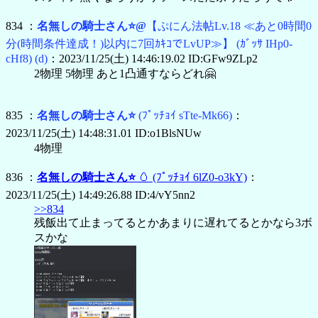
834 ：
名無しの騎士さん⭐@
【ぷにん法帖Lv.18 ≪あと0時間0
分(時間条件達成！)以内に7回ｶｷｺでLvUP≫】
(ｶﾞｯｻ IHp0-
cHf8)
(d)
：2023/11/25(土) 14:46:19.02 ID:GFw9ZLp2
2物理 5物理 あと1凸通すならどれ🤗
835 ：
名無しの騎士さん⭐
(ﾌﾟｯﾁｮｲ sTte-Mk66)
：
2023/11/25(土) 14:48:31.01 ID:o1BlsNUw
4物理
836 ：
名無しの騎士さん⭐
🥚
(ﾌﾟｯﾁｮｲ 6lZ0-o3kY)
：
2023/11/25(土) 14:49:26.88 ID:4/vY5nn2
>>834
残飯出て止まってるとかあまりに遅れてるとかなら3ボ
スかな