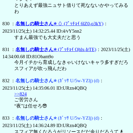
とりあえず最強ニュサト借りて死なないかやってみる
わ
830 ：
名無しの騎士さん⭐
🥚
(ﾌﾟｯﾁｮｲ 6lZ0-o3kY)
：
2023/11/25(土) 14:32:25.44 ID:4/vY5nn2
すまん最強でも大丈夫だと思う
831 ：
名無しの騎士さん⭐
(ﾌﾟｯﾁｮｲ Qhlx-IrTE)
：2023/11/25(土)
14:34:00.68 ID:81Obam9o
今月イチから育成しなきゃいけないキャラ多すぎだろ
スフィアが吹っ飛んだわ
832 ：
名無しの騎士さん⭐
(ｶﾞｯｻ U/5w-YZlj)
(d)
：
2023/11/25(土) 14:35:06.01 ID:URzn4QBQ
>>824
ご苦労さん
“夜”は任せろ😎
833 ：
名無しの騎士さん⭐
(ｶﾞｯｻ U/5w-YZlj)
(d)
：
2023/11/25(土) 14:36:24.89 ID:URzn4QBQ
スフィア無くなろうがリソースだだ余りだろうて👴