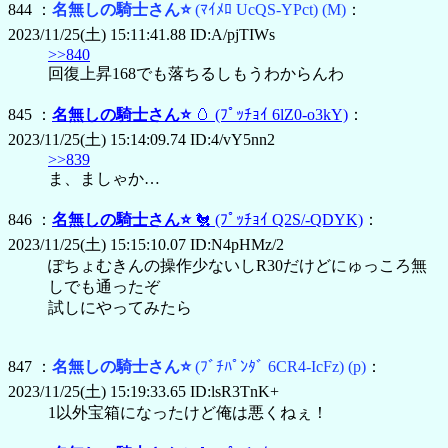
844 ：
名無しの騎士さん⭐
(ﾏｲﾒﾛ UcQS-YPct)
(M)
：
2023/11/25(土) 15:11:41.88 ID:A/pjTIWs
>>840
回復上昇168でも落ちるしもうわからんわ
845 ：
名無しの騎士さん⭐
🥚
(ﾌﾟｯﾁｮｲ 6lZ0-o3kY)
：
2023/11/25(土) 15:14:09.74 ID:4/vY5nn2
>>839
ま、ましゃか…
846 ：
名無しの騎士さん⭐
🐔
(ﾌﾟｯﾁｮｲ Q2S/-QDYK)
：
2023/11/25(土) 15:15:10.07 ID:N4pHMz/2
ぽちょむきんの操作少ないしR30だけどにゅっころ無
しでも通ったぞ
試しにやってみたら
847 ：
名無しの騎士さん⭐
(ﾌﾞﾁﾊﾟﾝﾀﾞ 6CR4-IcFz)
(p)
：
2023/11/25(土) 15:19:33.65 ID:lsR3TnK+
1以外宝箱になったけど俺は悪くねぇ！