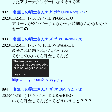
またアリーナクソゲーになりそうで草
892 ：
名無しの騎士さん⭐
(ｾﾞｸﾚｼ Q4dO-2/xj)
(a)
：
2023/11/25(土) 17:36:39.47 ID:PFGM3kTQ
アリーナがクソゲーじゃなかった時期なんかないから
セーフ🙆
893 ：
名無しの騎士さん⭐
(ｶﾞｯｻ kU3I-chf4)
(d)
：
2023/11/25(土) 17:37:46.18 ID:WtWAAxOU
多分これに釣られたんだろうね
てかこの人いくら課金してんだ
https://i.imgur.com/Z9vrcyg.png
894 ：
名無しの騎士さん⭐
(ｶﾞｯｻ .0bV-YZlj)
(d)
：
2023/11/25(土) 17:40:05.86 ID:URzn4QBQ
いくら課金してんだってどういうこと？？？