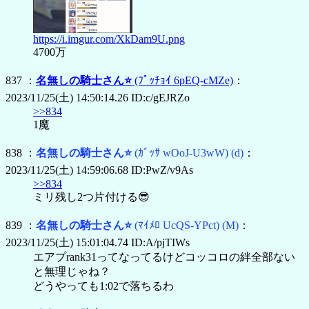
https://i.imgur.com/XkDam9U.png
4700万
837 ：
名無しの騎士さん⭐
(ﾌﾟｯﾁｮｲ 6pEQ-cMZe)
：
2023/11/25(土) 14:50:14.26 ID:c/gEJRZo
>>834
1魔
838 ：
名無しの騎士さん⭐
(ｶﾞｯｻ wOoJ-U3wW)
(d)
：
2023/11/25(土) 14:59:06.68 ID:PwZ/v9As
>>834
ミリ残し2つ片付ける😎
839 ：
名無しの騎士さん⭐
(ﾏｲﾒﾛ UcQS-YPct)
(M)
：
2023/11/25(土) 15:01:04.74 ID:A/pjTIWs
エアプrank31ってなってるけどコッコロの絆全部ない
と無理じゃね？
どうやっても1:02で落ちるわ