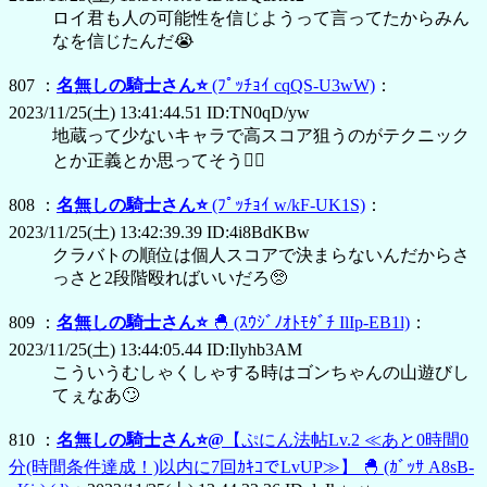
ロイ君も人の可能性を信じようって言ってたからみん
なを信じたんだ😭
807 ：
名無しの騎士さん⭐
(ﾌﾟｯﾁｮｲ cqQS-U3wW)
：
2023/11/25(土) 13:41:44.51 ID:TN0qD/yw
地蔵って少ないキャラで高スコア狙うのがテクニック
とか正義とか思ってそう😵‍💫
808 ：
名無しの騎士さん⭐
(ﾌﾟｯﾁｮｲ w/kF-UK1S)
：
2023/11/25(土) 13:42:39.39 ID:4i8BdKBw
クラバトの順位は個人スコアで決まらないんだからさ
っさと2段階殴ればいいだろ🥺
809 ：
名無しの騎士さん⭐
🐣
(ｽｳｼﾞﾉｵﾄﾓﾀﾞﾁ IlIp-EB1l)
：
2023/11/25(土) 13:44:05.44 ID:Ilyhb3AM
こういうむしゃくしゃする時はゴンちゃんの山遊びし
てぇなあ🙄
810 ：
名無しの騎士さん⭐@
【ぷにん法帖Lv.2 ≪あと0時間0
分(時間条件達成！)以内に7回ｶｷｺでLvUP≫】
🐣
(ｶﾞｯｻ A8sB-