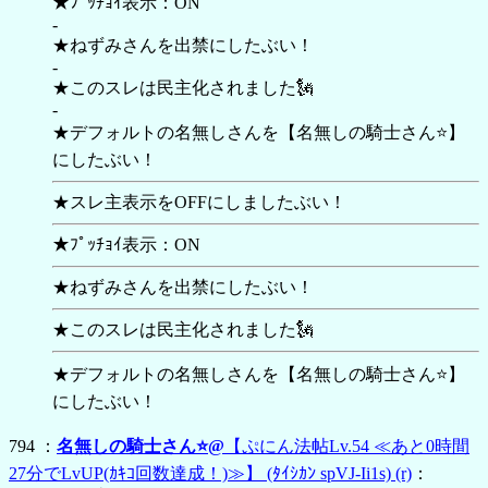
★ﾌﾟｯﾁｮｲ表示：ON
-
★ねずみさんを出禁にしたぶい！
-
★このスレは民主化されました🗽
-
★デフォルトの名無しさんを【名無しの騎士さん⭐】
にしたぶい！
★スレ主表示をOFFにしましたぶい！
★ﾌﾟｯﾁｮｲ表示：ON
★ねずみさんを出禁にしたぶい！
★このスレは民主化されました🗽
★デフォルトの名無しさんを【
名無しの騎士さん⭐】
にしたぶい！
794 ：
名無しの騎士さん⭐@
【ぷにん法帖Lv.54 ≪あと0時間
27分でLvUP(ｶｷｺ回数達成！)≫】
(ﾀｲｼｶﾝ spVJ-Ii1s)
(r)
：