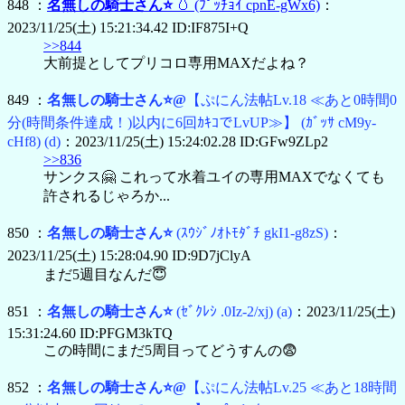
848 ：
名無しの騎士さん⭐
🥚
(ﾌﾟｯﾁｮｲ cpnE-gWx6)
：
2023/11/25(土) 15:21:34.42 ID:IF875I+Q
>>844
大前提としてプリコロ専用MAXだよね？
849 ：
名無しの騎士さん⭐@
【ぷにん法帖Lv.18 ≪あと0時間0
分(時間条件達成！)以内に6回ｶｷｺでLvUP≫】
(ｶﾞｯｻ cM9y-
cHf8)
(d)
：2023/11/25(土) 15:24:02.28 ID:GFw9ZLp2
>>836
サンクス🤗 これって水着ユイの専用MAXでなくても
許されるじゃろか...
850 ：
名無しの騎士さん⭐
(ｽｳｼﾞﾉｵﾄﾓﾀﾞﾁ gkI1-g8zS)
：
2023/11/25(土) 15:28:04.90 ID:9D7jClyA
まだ5週目なんだ😇
851 ：
名無しの騎士さん⭐
(ｾﾞｸﾚｼ .0Iz-2/xj)
(a)
：2023/11/25(土)
15:31:24.60 ID:PFGM3kTQ
この時間にまだ5周目ってどうすんの😨
852 ：
名無しの騎士さん⭐@
【ぷにん法帖Lv.25 ≪あと18時間