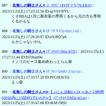
887 ：
名無しの騎士さん⭐
🥚
(ｽｳｼﾞﾉｵﾄﾓﾀﾞﾁ Y/76-EB1l)
：
2023/11/25(土) 17:23:32.56 ID:qyVbVBYU
くそBBAは1月に新衣装の専用くるから元の方も専用
くるかもな
888 ：
名無しの騎士さん⭐
(ｶﾞｯｻ YS5j-chyL)
(d)
：
2023/11/25(土) 17:26:20.97 ID:o5cBQ7pE
ルカじゃないやん
889 ：
名無しの騎士さん⭐
(ﾌﾟｯﾁｮｲ Qhlx-IrTE)
：2023/11/25(土)
17:27:11.44 ID:81Obam9o
イノリのピース集め終わっとらん🤪
890 ：
名無しの騎士さん⭐
(ｾﾞｸﾚｼ Q4dO-2/xj)
(a)
：
2023/11/25(土) 17:33:57.20 ID:PFGM3kTQ
えっ😧
891 ：
名無しの騎士さん⭐@
【ぷにん法帖Lv.24 ≪あと23時間
0分以内に15回ｶｷｺでLvUP≫】
(ﾌﾟｯﾁｮｲ EM3z-kGzs)
：
2023/11/25(土) 17:35:47.68 ID:rKM+9PjU