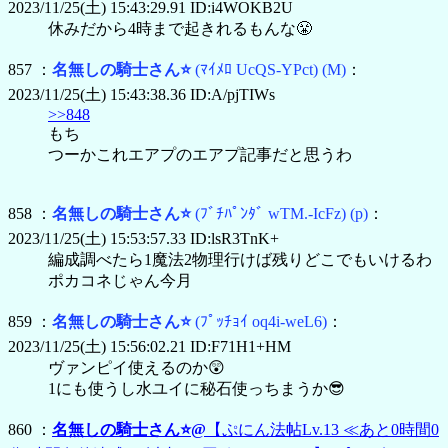
2023/11/25(土) 15:43:29.91 ID:i4WOKB2U
休みだから4時まで起きれるもんな😤
857 ：
名無しの騎士さん⭐
(ﾏｲﾒﾛ UcQS-YPct)
(M)
：
2023/11/25(土) 15:43:38.36 ID:A/pjTIWs
>>848
もち
つーかこれエアプのエアプ記事だと思うわ
858 ：
名無しの騎士さん⭐
(ﾌﾞﾁﾊﾟﾝﾀﾞ wTM.-IcFz)
(p)
：
2023/11/25(土) 15:53:57.33 ID:lsR3TnK+
編成調べたら1魔法2物理行けば残りどこでもいけるわ
ポカコネじゃん今月
859 ：
名無しの騎士さん⭐
(ﾌﾟｯﾁｮｲ oq4i-weL6)
：
2023/11/25(土) 15:56:02.21 ID:F71H1+HM
ヴァンピイ使えるのか😲
1にも使うし水ユイに秘石使っちまうか😎
860 ：
名無しの騎士さん⭐@
【ぷにん法帖Lv.13 ≪あと0時間0