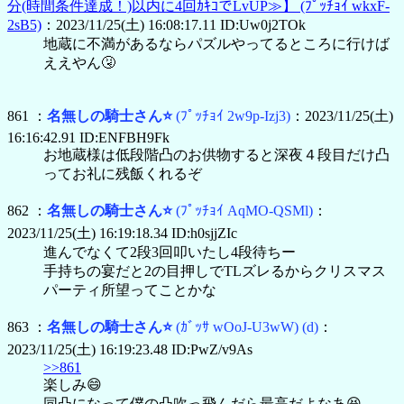
分(時間条件達成！)以内に4回ｶｷｺでLvUP≫】
(ﾌﾟｯﾁｮｲ wkxF-
2sB5)
：2023/11/25(土) 16:08:17.11 ID:Uw0j2TOk
地蔵に不満があるならパズルやってるところに行けば
ええやん🤧
861 ：
名無しの騎士さん⭐
(ﾌﾟｯﾁｮｲ 2w9p-Izj3)
：2023/11/25(土)
16:16:42.91 ID:ENFBH9Fk
お地蔵様は低段階凸のお供物すると深夜４段目だけ凸
ってお礼に残飯くれるぞ
862 ：
名無しの騎士さん⭐
(ﾌﾟｯﾁｮｲ AqMO-QSMl)
：
2023/11/25(土) 16:19:18.34 ID:h0sjjZIc
進んでなくて2段3回叩いたし4段待ちー
手持ちの宴だと2の目押しでTLズレるからクリスマス
パーティ所望ってことかな
863 ：
名無しの騎士さん⭐
(ｶﾞｯｻ wOoJ-U3wW)
(d)
：
2023/11/25(土) 16:19:23.48 ID:PwZ/v9As
>>861
楽しみ😄
同凸になって僕の凸吹っ飛んだら最高だよなあ😆