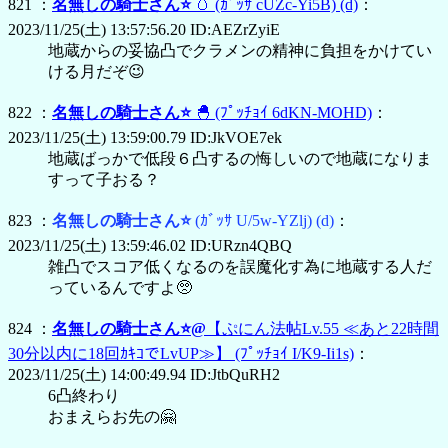
821 ：
名無しの騎士さん⭐
🥚
(ｶﾞｯｻ cUZc-Yi5B)
(d)
：
2023/11/25(土) 13:57:56.20 ID:AEZrZyiE
地蔵からの妥協凸でクラメンの精神に負担をかけてい
ける月だぞ😉
822 ：
名無しの騎士さん⭐
🐣
(ﾌﾟｯﾁｮｲ 6dKN-MOHD)
：
2023/11/25(土) 13:59:00.79 ID:JkVOE7ek
地蔵ばっかで低段６凸するの悔しいので地蔵になりま
すって子おる？
823 ：
名無しの騎士さん⭐
(ｶﾞｯｻ U/5w-YZlj)
(d)
：
2023/11/25(土) 13:59:46.02 ID:URzn4QBQ
雑凸でスコア低くなるのを誤魔化す為に地蔵する人だ
っているんですよ🥺
824 ：
名無しの騎士さん⭐@
【ぷにん法帖Lv.55 ≪あと22時間
30分以内に18回ｶｷｺでLvUP≫】
(ﾌﾟｯﾁｮｲ I/K9-Ii1s)
：
2023/11/25(土) 14:00:49.94 ID:JtbQuRH2
6凸終わり
おまえらお先の🤗