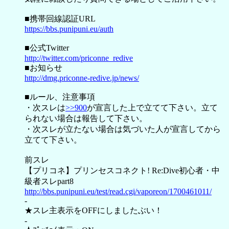
■携帯回線認証URL
https://bbs.punipuni.eu/auth
■公式Twitter
http://twitter.com/priconne_redive
■お知らせ
http://dmg.priconne-redive.jp/news/
■ルール、注意事項
・次スレは
>>900
が宣言した上で立てて下さい。立て
られない場合は報告して下さい。
・次スレが立たない場合は気づいた人が宣言してから
立てて下さい。
前スレ
【プリコネ】プリンセスコネクト! Re:Dive初心者・中
級者スレpart8
http://bbs.punipuni.eu/test/read.cgi/vaporeon/1700461011/
-
★スレ主表示をOFFにしましたぶい！
-