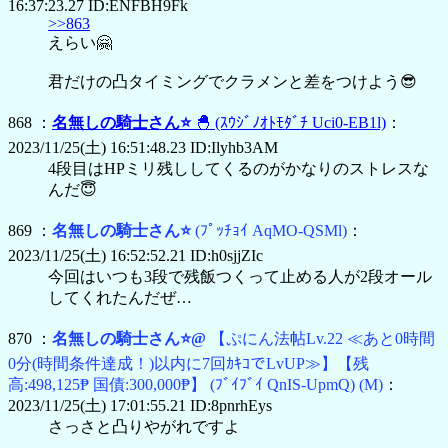
16:37:23.27 ID:ENFBH9Fk
>>863
えらい🤗
君だけの凸タイミングでクラメンと差をつけよう😎
868 ：
名無しの騎士さん⭐
🐣
(ｽｳｼﾞﾉｵﾄﾓﾀﾞﾁ Uci0-EB1l)
：
2023/11/25(土) 16:51:48.23 ID:Ilyhb3AM
4段目はHPミリ残ししてくるのがかなりのストレスな
んだ😇
869 ：
名無しの騎士さん⭐
(ﾌﾟｯﾁｮｲ AqMO-QSMl)
：
2023/11/25(土) 16:52:52.21 ID:h0sjjZIc
今回はいつも3段で残飯つくって止める人が2段オール
してくれたんだぜ…
870 ：
名無しの騎士さん⭐@
【ぷにん法帖Lv.22 ≪あと0時間
0分(時間条件達成！)以内に7回ｶｷｺでLvUP≫】
【残
高:498,125₱ 国債:300,000₱】
(ﾌﾞｲﾌﾞｲ QnIS-UpmQ)
(M)
：
2023/11/25(土) 17:01:55.21 ID:8pnrhEys
さっさと凸りやがれですよ