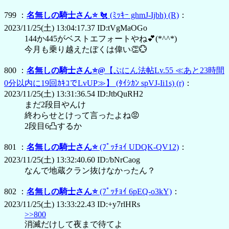
799 ：
名無しの騎士さん⭐
🐔
(ﾐｯｷｰ ghmJ-Ijbh)
(R)
：
2023/11/25(土) 13:04:17.37 ID:tVgMaOGo
144か445がベストエフォートやね💕︎(*^^*)
今月も乗り越えたぼくは偉い👏💮
800 ：
名無しの騎士さん⭐@
【ぷにん法帖Lv.55 ≪あと23時間
0分以内に19回ｶｷｺでLvUP≫】
(ﾀｲｼｶﾝ spVJ-Ii1s)
(r)
：
2023/11/25(土) 13:31:36.54 ID:JtbQuRH2
まだ2段目やんけ
終わらせとけって言ったよね😡
2段目6凸するか
801 ：
名無しの騎士さん⭐
(ﾌﾟｯﾁｮｲ UDQK-QV12)
：
2023/11/25(土) 13:32:40.60 ID:/bNrCaog
なんで地蔵クラン抜けなかったん？
802 ：
名無しの騎士さん⭐
(ﾌﾟｯﾁｮｲ 6pEQ-o3kY)
：
2023/11/25(土) 13:33:22.43 ID:+y7rlHRs
>>800
消滅だけして夜まで待てよ