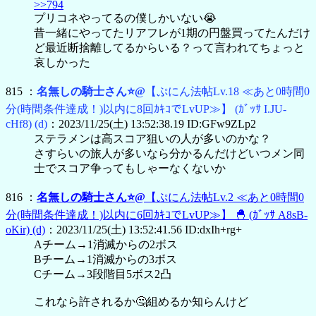
>>794
プリコネやってるの僕しかいない😭
昔一緒にやってたリアフレが1期の円盤買ってたんだけ
ど最近断捨離してるからいる？って言われてちょっと
哀しかった
815 ：
名無しの騎士さん⭐@
【ぷにん法帖Lv.18 ≪あと0時間0
分(時間条件達成！)以内に8回ｶｷｺでLvUP≫】
(ｶﾞｯｻ I.JU-
cHf8)
(d)
：2023/11/25(土) 13:52:38.19 ID:GFw9ZLp2
ステラメンは高スコア狙いの人が多いのかな？
さすらいの旅人が多いなら分かるんだけどいつメン同
士でスコア争ってもしゃーなくないか
816 ：
名無しの騎士さん⭐@
【ぷにん法帖Lv.2 ≪あと0時間0
分(時間条件達成！)以内に6回ｶｷｺでLvUP≫】
🐣
(ｶﾞｯｻ A8sB-
oKir)
(d)
：2023/11/25(土) 13:52:41.56 ID:dxIh+rg+
Aチーム→1消滅からの2ボス
Bチーム→1消滅からの3ボス
Cチーム→3段階目5ボス2凸
これなら許されるか🤔組めるか知らんけど