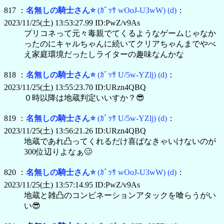
817 ：
名無しの騎士さん⭐
(ｶﾞｯｻ wOoJ-U3wW)
(d)
：
2023/11/25(土) 13:53:27.99 ID:PwZ/v9As
プリコネって元々毒親でてくるようなゲームじゃなか
ったのにキャルちゃんに続いてクリアちゃんまでやべ
え家庭環境だったしライターの趣味なんかな
818 ：
名無しの騎士さん⭐
(ｶﾞｯｻ U/5w-YZlj)
(d)
：
2023/11/25(土) 13:55:23.70 ID:URzn4QBQ
０時以降は地蔵判定いいすか？😎
819 ：
名無しの騎士さん⭐
(ｶﾞｯｻ U/5w-YZlj)
(d)
：
2023/11/25(土) 13:56:21.26 ID:URzn4QBQ
地蔵であれ凸ってくれるだけ喜ばなきゃいけないのが
300位辺りよなぁ🥴
820 ：
名無しの騎士さん⭐
(ｶﾞｯｻ wOoJ-U3wW)
(d)
：
2023/11/25(土) 13:57:14.95 ID:PwZ/v9As
地蔵と雑凸のコンビネーションアタックを喰らうがい
い😎