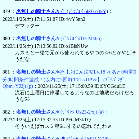
879 ：
名無しの騎士さん⭐
🥚
(ﾌﾟｯﾁｮｲ 6lZ0-o3kY)
：
2023/11/25(土) 17:11:51.87 ID:4/vY5nn2
デマッター
880 ：
名無しの騎士さん⭐
(ﾌﾟｯﾁｮｲ sTte-Mk66)
：
2023/11/25(土) 17:13:56.82 ID:o1BlsNUw
カスミと一緒で元から使われてるやつの☆6とかやばそ
うだな
881 ：
名無しの騎士さん⭐@
【ぷにん法帖Lv.18 ≪あと0時間0
分(時間条件達成！)以内に5回ｶｷｺでLvUP≫】
(ﾌﾞﾁﾊﾟﾝﾀﾞ
Qbmi-YZlj)
(p)
：2023/11/25(土) 17:15:00.59 ID:6YCGduLE
流石に土曜日に停滞してるようなのは地蔵だらけだろ
うな🤣
882 ：
名無しの騎士さん⭐
(ｾﾞｸﾚｼ Uz23-2/xj)
(a)
：
2023/11/25(土) 17:15:32.53 ID:PFGM3kTQ
そういえばカスミ星6にするの忘れてたわｗ
883 ：
名無しの騎士さん⭐
🐣
(ﾌﾟｯﾁｮｲ Us9U-YZlj)
：