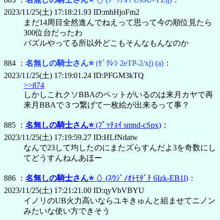
2023/11/25(土) 17:18:21.93 ID:mhHjoFm2
まだ14周目全然進んでねえって思って今の順位見たら
300位台だったわ
パズルやってる所以外どこもそんなもんなのか
884 ：
名無しの騎士さん⭐
(ｾﾞｸﾚｼ 2eTP-2/xj)
(a)
：
2023/11/25(土) 17:19:01.24 ID:PFGM3kTQ
>>874
しかしこれクソBBAのペットがいるのは来月カヤで再
来月BBAで３つ繋げて一枚絵が出来るって事？
885 ：
名無しの騎士さん⭐
(ﾌﾟｯﾁｮｲ smnd-cSpx)
：
2023/11/25(土) 17:19:59.27 ID:HLfNdatw
なんで23して均したのにまたズらすんだよ3を奇数にし
てどうすんねんあほー
886 ：
名無しの騎士さん⭐
🥚
(ｽｳｼﾞﾉｵﾄﾓﾀﾞﾁ 6Izk-EB1l)
：
2023/11/25(土) 17:21:21.00 ID:qyVbVBYU
イノリのUB火力高いならユキきゅんと組ませてニノン
みたいな使い方できそう