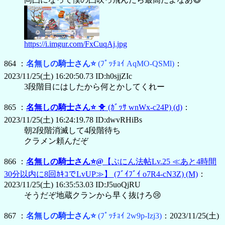
https://i.imgur.com/FxCuqAj.jpg
864 ：
名無しの騎士さん⭐
(ﾌﾟｯﾁｮｲ AqMO-QSMl)
：
2023/11/25(土) 16:20:50.73 ID:h0sjjZIc
3段階目にはしたから何とかしてくれー
865 ：
名無しの騎士さん⭐
🐥
(ｶﾞｯｻ wnWx-c24P)
(d)
：
2023/11/25(土) 16:24:19.78 ID:dwvRHiBs
朝2段階消滅して4段階待ち
クラメン頼んだぞ
866 ：
名無しの騎士さん⭐@
【ぷにん法帖Lv.25 ≪あと4時間
30分以内に8回ｶｷｺでLvUP≫】
(ﾌﾞｲﾌﾞｲ o7R4-cN3Z)
(M)
：
2023/11/25(土) 16:35:53.03 ID:J5uoQjRU
そうだぞ地蔵クランから早く抜けろ😢
867 ：
名無しの騎士さん⭐
(ﾌﾟｯﾁｮｲ 2w9p-Izj3)
：2023/11/25(土)