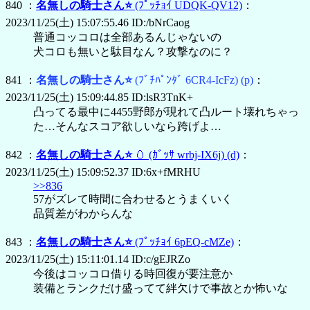
840 ：
名無しの騎士さん⭐
(ﾌﾟｯﾁｮｲ UDQK-QV12)
：
2023/11/25(土) 15:07:55.46 ID:/bNrCaog
普通コッコロは全部あるんじゃないの
犬コロも無いと駄目なん？攻撃なのに？
841 ：
名無しの騎士さん⭐
(ﾌﾞﾁﾊﾟﾝﾀﾞ 6CR4-IcFz)
(p)
：
2023/11/25(土) 15:09:44.85 ID:lsR3TnK+
凸ってる最中に4455野郎が現れて凸ルート壊れちゃっ
た…そんなスコア欲しいなら跨げよ…
842 ：
名無しの騎士さん⭐
🥚
(ｶﾞｯｻ wrbj-IX6j)
(d)
：
2023/11/25(土) 15:09:52.37 ID:6x+fMRHU
>>836
57がズレて時間に合わせるとうまくいく
品質差がわからんな
843 ：
名無しの騎士さん⭐
(ﾌﾟｯﾁｮｲ 6pEQ-cMZe)
：
2023/11/25(土) 15:11:01.14 ID:c/gEJRZo
今後はコッコロ借りる時回復が要注意か
装備とランクだけ盛ってて絆欠けで事故とか怖いな