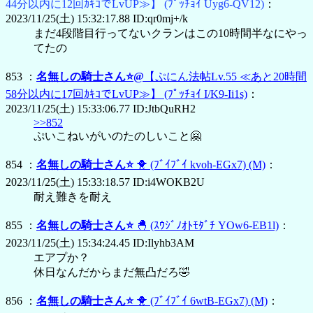
44分以内に12回ｶｷｺでLvUP≫】
(ﾌﾟｯﾁｮｲ Uyg6-QV12)
：
2023/11/25(土) 15:32:17.88 ID:qr0mj+/k
まだ4段階目行ってないクランはこの10時間半なにやっ
てたの
853 ：
名無しの騎士さん⭐@
【ぷにん法帖Lv.55 ≪あと20時間
58分以内に17回ｶｷｺでLvUP≫】
(ﾌﾟｯﾁｮｲ I/K9-Ii1s)
：
2023/11/25(土) 15:33:06.77 ID:JtbQuRH2
>>852
ぷいこねいがいのたのしいこと🤗
854 ：
名無しの騎士さん⭐
🐥
(ﾌﾞｲﾌﾞｲ kvoh-EGx7)
(M)
：
2023/11/25(土) 15:33:18.57 ID:i4WOKB2U
耐え難きを耐え
855 ：
名無しの騎士さん⭐
🐣
(ｽｳｼﾞﾉｵﾄﾓﾀﾞﾁ YOw6-EB1l)
：
2023/11/25(土) 15:34:24.45 ID:Ilyhb3AM
エアプか？
休日なんだからまだ無凸だろ🤣
856 ：
名無しの騎士さん⭐
🐥
(ﾌﾞｲﾌﾞｲ 6wtB-EGx7)
(M)
：