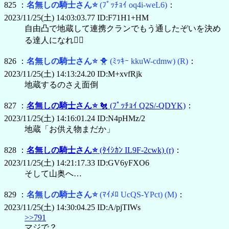
825 ：
名無しの騎士さん⭐
(ﾌﾟｯﾁｮｲ oq4i-weL6)
：
2023/11/25(土) 14:03:03.77 ID:F71H1+HM
自由凸で地蔵して連携クランでもう通したぞいを決め
る達人になれ🤹‍♂️
826 ：
名無しの騎士さん⭐
🐥
(ﾐｯｷｰ kkuW-cdmw)
(R)
：
2023/11/25(土) 14:13:24.20 ID:M+xvfRjk
地蔵するのさえ面倒
827 ：
名無しの騎士さん⭐
🐔
(ﾌﾟｯﾁｮｲ Q2S/-QDYK)
：
2023/11/25(土) 14:16:01.24 ID:N4pHMz/2
地蔵「お供え物まだか」
828 ：
名無しの騎士さん⭐
(ﾀｲｼｶﾝ IL9F-2cwk)
(r)
：
2023/11/25(土) 14:21:17.33 ID:GV6yFXO6
そして山奥へ…
829 ：
名無しの騎士さん⭐
(ﾏｲﾒﾛ UcQS-YPct)
(M)
：
2023/11/25(土) 14:30:04.25 ID:A/pjTIWs
>>791
マジで？