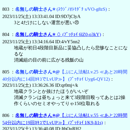
803 ：
名無しの騎士さん⭐
(ｽｳｼﾞﾉｵﾄﾓﾀﾞﾁ s/VO-g8zS)
：
2023/11/25(土) 13:33:41.04 ID:9D7jClyA
3と4だけにしない運営が悪い😠
804 ：
名無しの騎士さん⭐
🥚
(ﾌﾟｯﾁｮｲ 6lZ0-o3kY)
：
2023/11/25(土) 13:34:16.64 ID:4/vY5nn2
地蔵が初日4段階目新品に妥協凸したら悲惨なことにな
るな
消滅組の目の前に広がる残飯の山
805 ：
名無しの騎士さん⭐@
【ぷにん法帖Lv.25 ≪あと20時間
40分以内に14回ｶｷｺでLvUP≫】
(ﾌﾟｯﾁｮｲ Uyg6-QV12)
：
2023/11/25(土) 13:36:26.36 ID:qr0mj+/k
地蔵クランとか抜けたほうがいいぞ
消滅クランは昼ちょっと来て3段階目殴ってあとは2操
作くらいのセミオやってりゃ150位取れる
806 ：
名無しの騎士さん⭐@
【ぷにん法帖Lv.55 ≪あと22時間
54分以内に19回ｶｷｺでLvUP≫】
(ﾌﾟｯﾁｮｲ I/K9-Ii1s)
：
2023/11/25(土) 13:36:40.08 ID:JtbQuRH2