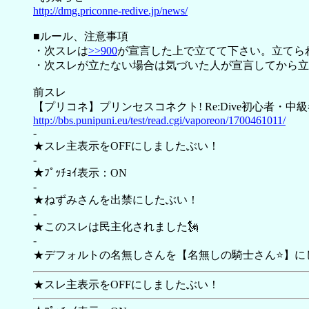
http://dmg.priconne-redive.jp/news/
■ルール、注意事項
・次スレは
>>900
が宣言した上で立てて下さい。立てら
・次スレが立たない場合は気づいた人が宣言してから立
前スレ
【プリコネ】プリンセスコネクト! Re:Dive初心者・中級者
http://bbs.punipuni.eu/test/read.cgi/vaporeon/1700461011/
-
★スレ主表示をOFFにしましたぶい！
-
★ﾌﾟｯﾁｮｲ表示：ON
-
★ねずみさんを出禁にしたぶい！
-
★このスレは民主化されました🗽
-
★デフォルトの名無しさんを【名無しの騎士さん⭐】に
★スレ主表示をOFFにしましたぶい！