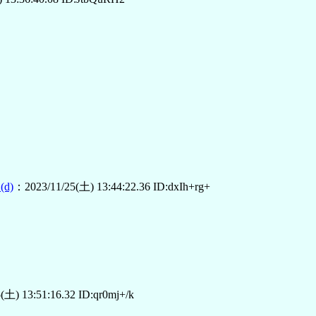
(d)
：2023/11/25(土) 13:44:22.36 ID:dxIh+rg+
(土) 13:51:16.32 ID:qr0mj+/k