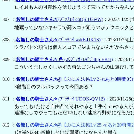
ロイ君も人の可能性を信じようって言ってたからみんな
807 ：
名無しの騎士さん⭐
(ﾌﾟｯﾁｮｲ cqQS-U3wW)
：2023/11/25(土
地蔵って少ないキャラで高スコア狙うのがテクニックとか正
808 ：
名無しの騎士さん⭐
(ﾌﾟｯﾁｮｲ w/kF-UK1S)
：2023/11/25(土)
クラバトの順位は個人スコアで決まらないんだからさっさ
809 ：
名無しの騎士さん⭐
🐣
(ｽｳｼﾞﾉｵﾄﾓﾀﾞﾁ IlIp-EB1l)
：2023/11/
こういうむしゃくしゃする時はゴンちゃんの山遊びして
810 ：
名無しの騎士さん⭐@
【ぷにん法帖Lv.2 ≪あと0時間0分
3段階目のフルバックって今回ある？
811 ：
名無しの騎士さん⭐
(ﾌﾟｯﾁｮｲ UDQK-QV12)
：2023/11/25(土
あっても1だけど自由凸でそれやると上手く5-5やる人
連携なしでやってもただ1-5しない迷惑な野郎になるだ
812 ：
名無しの騎士さん⭐@
【ぷにん法帖Lv.25 ≪あと20時間2
1消滅の2345貫通しとけば邪魔にはならんと思う