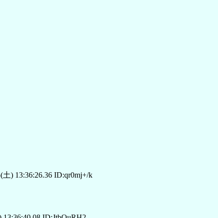
(土) 13:36:26.36 ID:qr0mj+/k
 13:36:40.08 ID:JtbQuRH2