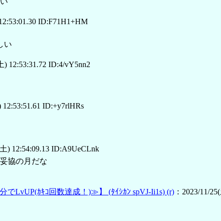
い
12:53:01.30 ID:F71H1+HM
しい
) 12:53:31.72 ID:4/vY5nn2
12:53:51.61 ID:+y7rlHRs
土) 12:54:09.13 ID:A9UeCLnk
妥協の月だな
分でLvUP(ｶｷｺ回数達成！)≫】
(ﾀｲｼｶﾝ spVJ-Ii1s)
(r)
：2023/11/25(