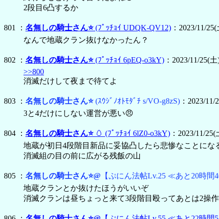
2段目6凸するか
801 ：
名無しの騎士さん⭐
(ﾌﾟｯﾁｮｲ UDQK-QV12)
：2023/11/25(土
なんで地蔵クラン抜けなかったん？
802 ：
名無しの騎士さん⭐
(ﾌﾟｯﾁｮｲ 6pEQ-o3kY)
：2023/11/25(土) 
>>800
消滅だけして夜まで待てよ
803 ：
名無しの騎士さん⭐
(ｽｳｼﾞﾉｵﾄﾓﾀﾞﾁ s/VO-g8zS)
：2023/11/2
3と4だけにしない運営が悪い😠
804 ：
名無しの騎士さん⭐
🥚
(ﾌﾟｯﾁｮｲ 6lZ0-o3kY)
：2023/11/25(土
地蔵が初日4段階目新品に妥協凸したら悲惨なことにな
消滅組の目の前に広がる残飯の山
805 ：
名無しの騎士さん⭐@
【ぷにん法帖Lv.25 ≪あと20時間4
地蔵クランとか抜けたほうがいいぞ
消滅クランは昼ちょっと来て3段階目殴ってあとは2操作
806 ：
名無しの騎士さん⭐@
【ぷにん法帖Lv.55 ≪あと22時間5