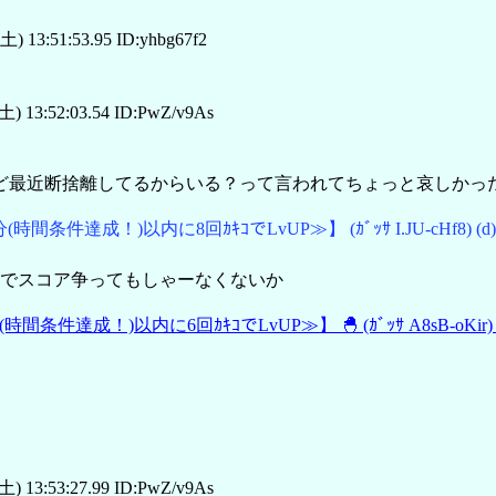
土) 13:51:53.95 ID:yhbg67f2
土) 13:52:03.54 ID:PwZ/v9As
ど最近断捨離してるからいる？って言われてちょっと哀しかっ
分(時間条件達成！)以内に8回ｶｷｺでLvUP≫】
(ｶﾞｯｻ I.JU-cHf8)
(d)
でスコア争ってもしゃーなくないか
(時間条件達成！)以内に6回ｶｷｺでLvUP≫】
🐣
(ｶﾞｯｻ A8sB-oKir)
土) 13:53:27.99 ID:PwZ/v9As