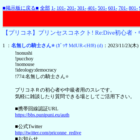
■掲示板に戻る■
全部
1-
101-
201-
301-
401-
501-
601-
701-
801-
【プリコネ】プリンセスコネクト! Re:Dive初心者・中
1 ：
名無しの騎士さん⭐
(ｶﾞｯｻ MdUR-cHf8)
(d)
：2023/11/23(木) 
!nonushi
!pucchoy
!nomouse
!ideology:democracy
!774:名無しの騎士さん⭐
プリコネＲの初心者や中級者用のスレです。
気軽に雑談したり質問できる場としてご活用下さい。
■携帯回線認証URL
https://bbs.punipuni.eu/auth
■公式Twitter
http://twitter.com/priconne_redive
■お知らせ