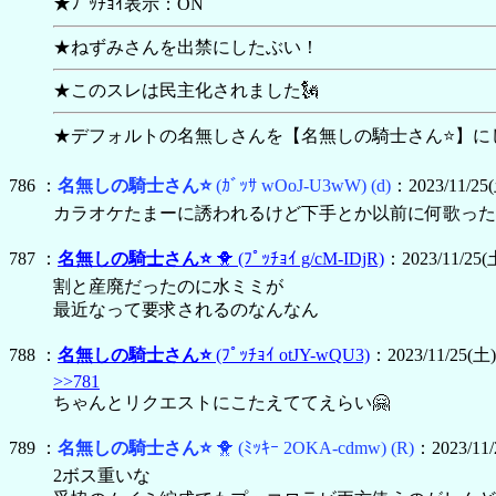
★ﾌﾟｯﾁｮｲ表示：ON
★ねずみさんを出禁にしたぶい！
★このスレは民主化されました🗽
★デフォルトの名無しさんを【
名無しの騎士さん⭐】に
786 ：
名無しの騎士さん⭐
(ｶﾞｯｻ wOoJ-U3wW)
(d)
：2023/11/25(
カラオケたまーに誘われるけど下手とか以前に何歌った
787 ：
名無しの騎士さん⭐
🐥
(ﾌﾟｯﾁｮｲ g/cM-IDjR)
：2023/11/25(土
割と産廃だったのに水ミミが
最近なって要求されるのなんなん
788 ：
名無しの騎士さん⭐
(ﾌﾟｯﾁｮｲ otJY-wQU3)
：2023/11/25(土) 
>>781
ちゃんとリクエストにこたえててえらい🤗
789 ：
名無しの騎士さん⭐
🐥
(ﾐｯｷｰ 2OKA-cdmw)
(R)
：2023/11/
2ボス重いな