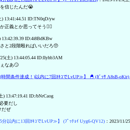
を信じたんだ😭
) 13:41:44.51 ID:TN0qD/yw
義とか思ってそう😵‍💫
 13:42:39.39 ID:4i8BdKBw
と2段階殴ればいいだろ🥺
25(土) 13:44:05.44 ID:Ilyhb3AM
ぇなあ🙄
(時間条件達成！)以内に7回ｶｷｺでLvUP≫】
🐣
(ｶﾞｯｻ A8sB-oKir)
) 13:47:19.41 ID:/bNrCaog
が必要だし
けだぜ
5分以内に13回ｶｷｺでLvUP≫】
(ﾌﾟｯﾁｮｲ Uyg6-QV12)
：2023/11/25