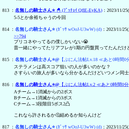
813 ：
名無しの騎士さん⭐
🐣
(ﾌﾟｯﾁｮｲ QflE-EyKA)
：2023/11/25(
5-5とか余裕ちゃうの今回
814 ：
名無しの騎士さん⭐
(ｶﾞｯｻ wOoJ-U3wW)
(d)
：2023/11/25(
>>794
プリコネやってるの僕しかいない😭
昔一緒にやってたリアフレが1期の円盤買ってたんだけ
815 ：
名無しの騎士さん⭐@
【ぷにん法帖Lv.18 ≪あと0時間0
ステラメンは高スコア狙いの人が多いのかな？
さすらいの旅人が多いなら分かるんだけどいつメン同士
816 ：
名無しの騎士さん⭐@
【ぷにん法帖Lv.2 ≪あと0時間0分
Aチーム→1消滅からの2ボス
Bチーム→1消滅からの3ボス
Cチーム→3段階目5ボス2凸
これなら許されるか🤔組めるか知らんけど
817 ：
名無しの騎士さん⭐
(ｶﾞｯｻ wOoJ-U3wW)
(d)
：2023/11/25(