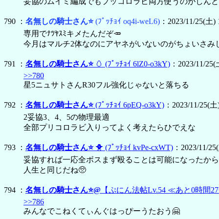
妥協のムイミ編成でもプッコロラビ両方使うのがしんど
790 ：
名無しの騎士さん⭐
(ﾌﾟｯﾁｮｲ oq4i-weL6)
：2023/11/25(土) 
専用でﾅﾂﾔｽﾐキメたんだぞ🥕
今月はマルチ2体なのにアヤネがいないのがちょいさみ
791 ：
名無しの騎士さん⭐
🥚
(ﾌﾟｯﾁｮｲ 6lZ0-o3kY)
：2023/11/25(土
>>780
星5ニュサトさんR30フル強化じゃないと落ちる
792 ：
名無しの騎士さん⭐
(ﾌﾟｯﾁｮｲ 6pEQ-o3kY)
：2023/11/25(土) 
2妥協3、4、5の物理最適
全部プリコロラビ入りってよく考えたらひでえな
793 ：
名無しの騎士さん⭐
🐥
(ﾌﾟｯﾁｮｲ kvPe-cxWT)
：2023/11/25(
妥協すれば一応全ボスまず殴ることは可能になったから
人生と同じだね🥺
794 ：
名無しの騎士さん⭐@
【ぷにん法帖Lv.54 ≪あと0時間27
>>786
みんなでこねくてぃんぐはっぴーうたおう🤗