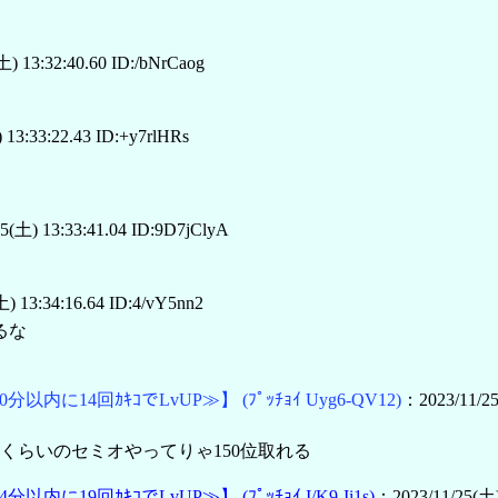
) 13:32:40.60 ID:/bNrCaog
13:33:22.43 ID:+y7rlHRs
5(土) 13:33:41.04 ID:9D7jClyA
) 13:34:16.64 ID:4/vY5nn2
るな
0分以内に14回ｶｷｺでLvUP≫】
(ﾌﾟｯﾁｮｲ Uyg6-QV12)
：2023/11/25
くらいのセミオやってりゃ150位取れる
4分以内に19回ｶｷｺでLvUP≫】
(ﾌﾟｯﾁｮｲ I/K9-Ii1s)
：2023/11/25(土)