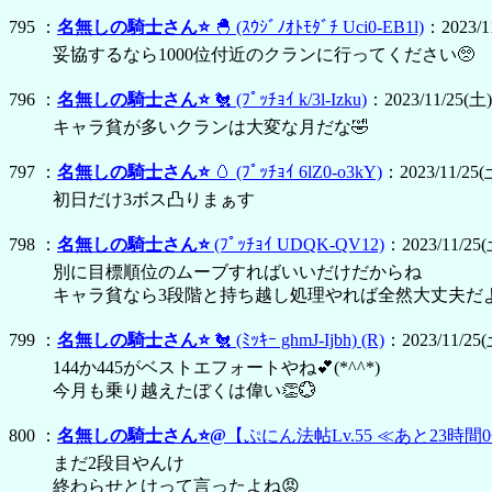
795 ：
名無しの騎士さん⭐
🐣
(ｽｳｼﾞﾉｵﾄﾓﾀﾞﾁ Uci0-EB1l)
：2023/11
妥協するなら1000位付近のクランに行ってください🥺
796 ：
名無しの騎士さん⭐
🐔
(ﾌﾟｯﾁｮｲ k/3l-Izku)
：2023/11/25(土)
キャラ貧が多いクランは大変な月だな🤣
797 ：
名無しの騎士さん⭐
🥚
(ﾌﾟｯﾁｮｲ 6lZ0-o3kY)
：2023/11/25(土
初日だけ3ボス凸りまぁす
798 ：
名無しの騎士さん⭐
(ﾌﾟｯﾁｮｲ UDQK-QV12)
：2023/11/25(土
別に目標順位のムーブすればいいだけだからね
キャラ貧なら3段階と持ち越し処理やれば全然大丈夫だ
799 ：
名無しの騎士さん⭐
🐔
(ﾐｯｷｰ ghmJ-Ijbh)
(R)
：2023/11/25(
144か445がベストエフォートやね💕︎(*^^*)
今月も乗り越えたぼくは偉い👏💮
800 ：
名無しの騎士さん⭐@
【ぷにん法帖Lv.55 ≪あと23時間
まだ2段目やんけ
終わらせとけって言ったよね😡