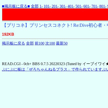
■掲示板に戻る■
全部
1-
101-
201-
301-
401-
501-
601-
701-
801-
【プリコネ】プリンセスコネクト! Re:Dive初心者・中
192KB
掲示板に戻る
全部
前100
次100
最新50
READ.CGI - 0ch+ BBS 0.7.5 20220323 (Tuned by イーブイワイ
ぷにぷに板は「ぜろちゃんねるプラス」で作られていますぶい