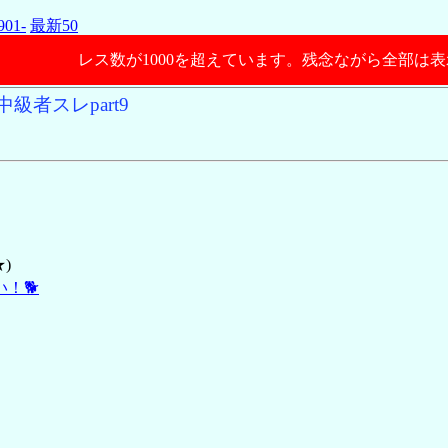
901-
最新50
レス数が1000を超えています。残念ながら全部は
級者スレpart9
★)
！🐕