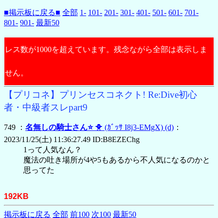
■掲示板に戻る■
全部
1-
101-
201-
301-
401-
501-
601-
701-
801-
901-
最新50
レス数が1000を超えています。残念ながら全部は表示しま
せん。
【プリコネ】プリンセスコネクト! Re:Dive初心
者・中級者スレpart9
749 ：
名無しの騎士さん⭐
🐥
(ｶﾞｯｻ I8j3-EMgX)
(d)
：
2023/11/25(土) 11:36:27.49 ID:B8EZEChg
1って人気なん？
魔法の吐き場所が4や5もあるから不人気になるのかと
思ってた
192KB
掲示板に戻る
全部
前100
次100
最新50