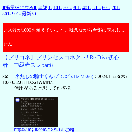
■掲示板に戻る■
全部
1-
101-
201-
301-
401-
501-
601-
701-
801-
901-
最新50
レス数が1000を超えています。残念ながら全部は表示しま
せん。
【プリコネ】プリンセスコネクト! Re:Dive初心
者・中級者スレpart8
865 ：
名無しの騎士くん
(ﾌﾟｯﾁｮｲ sTte-Mk66)
：2023/11/23(木)
10:00:32.08 ID:ZclWMN/c
信用があると思ってた模様
https://imgur.com/YSvI35E.jpeg