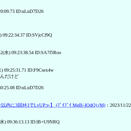
20:09.73 ID:uLuD7D26
 09:22:34.37 ID:SVjcCf9Q
2(水) 09:23:38.54 ID:SA7f5Roo
) 09:25:31.71 ID:F9Csex4w
いんだけど
30:25.08 ID:uLuD7D26
分以内に3回ｶｷｺでLvUP≫】
(ﾌﾞｲﾌﾞｲ MgB/-IOdO)
(M)
：2023/11/22
(水) 09:36:13.13 ID:lB+U9NRQ