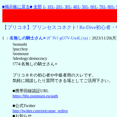
■掲示板に戻る■
全部
1-
101-
201-
301-
401-
501-
601-
701-
801-
【プリコネ】プリンセスコネクト! Re:Dive初心者・中
1 ：
名無しの騎士さん⭐
(ｾﾞｸﾚｼ gO7V-Uu4L)
(a)
：2023/11/20(月) 
!nonushi
!pucchoy
!nomouse
!ideology:democracy
!774:名無しの騎士さん⭐
プリコネＲの初心者や中級者用のスレです。
気軽に雑談したり質問できる場としてご活用下さい。
■携帯回線認証URL
https://bbs.punipuni.eu/auth
■公式Twitter
http://twitter.com/priconne_redive
■お知らせ