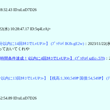
28:32.43 ID:uLuD7D26
2(水) 10:28:47.17 ID:5q4LrAj+
分以内に14回ｶｷｺでLvUP≫】
(ﾌﾟｯﾁｮｲ IKfh-gE2w)
：2023/11/22(水
っておいてくれや
(時間条件達成！)以内に4回ｶｷｺでLvUP≫】
(ﾌﾟｯﾁｮｲ szEc-.57I)
：2
分以内に13回ｶｷｺでLvUP≫】
【残高:1,300,549₱ 国債:54,549₱】
(
52:54.89 ID:uLuD7D26