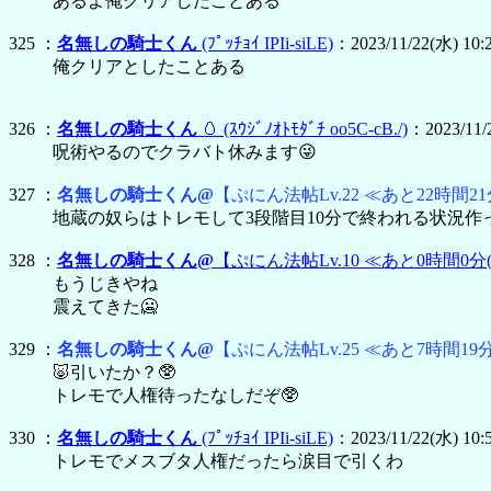
あるよ俺クリアしたことある
325 ：
名無しの騎士くん
(ﾌﾟｯﾁｮｲ IPIi-siLE)
：2023/11/22(水) 10:
俺クリアとしたことある
326 ：
名無しの騎士くん
🥚
(ｽｳｼﾞﾉｵﾄﾓﾀﾞﾁ oo5C-cB./)
：2023/11/2
呪術やるのでクラバト休みます😜
327 ：
名無しの騎士くん@
【ぷにん法帖Lv.22 ≪あと22時間21
地蔵の奴らはトレモして3段階目10分で終われる状況作
328 ：
名無しの騎士くん@
【ぷにん法帖Lv.10 ≪あと0時間0分
もうじきやね
震えてきた🥶
329 ：
名無しの騎士くん@
【ぷにん法帖Lv.25 ≪あと7時間19
🐷引いたか？🥸
トレモで人権待ったなしだぞ🥸
330 ：
名無しの騎士くん
(ﾌﾟｯﾁｮｲ IPIi-siLE)
：2023/11/22(水) 10:
トレモでメスブタ人権だったら涙目で引くわ