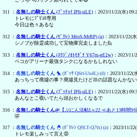
311 ：
名無しの騎士くん
(ﾌﾟｯﾁｮｲ IPIi-siLE)
：2023/11/22(水) 09:
トレモにﾌﾟﾘｺﾛ専用
今日は色々あるな
312 ：
名無しの騎士くん
(ｾﾞｸﾚｼ MroS-MrRP)
(a)
：2023/11/22(水)
シノブが除霊成功して宝物庫完走しました🙋
313 ：
名無しの騎士くん
(ｽｳｼﾞﾉｵﾄﾓﾀﾞﾁ Y67m-gE2w)
：2023/11/2
ペコがアリーナ最強タンクになるかもしれない
314 ：
名無しの騎士くん
🐤
(ｶﾞｯｻ Q6ri-Uu4L)
(d)
：2023/11/22(水
あっちって廃墟の事？廃墟見たけど💩の話題なんかな
315 ：
名無しの騎士くん
(ﾌﾟｯﾁｮｲ IPIi-siLE)
：2023/11/22(水) 09:
あんなとこ覗いてたら頭おかしくなるで
316 ：
名無しの騎士くん@
【ぷにん法帖Lv.22 ≪あと13時間9
🤣
317 ：
名無しの騎士くん
🐣
(ｾﾞｸﾚｼ Q9LT-Q7tx)
(a)
：2023/11/22
トレモ楽しみって言え😡