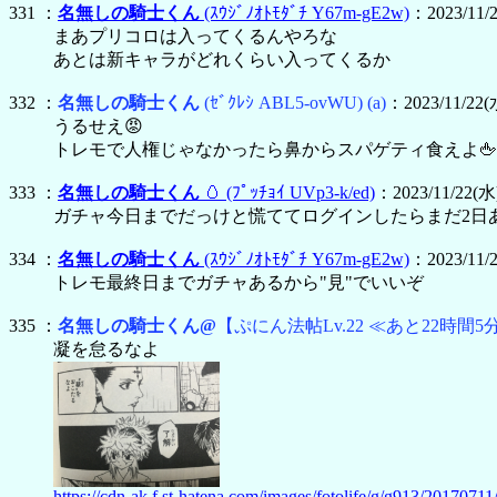
331 ：
名無しの騎士くん
(ｽｳｼﾞﾉｵﾄﾓﾀﾞﾁ Y67m-gE2w)
：2023/11/2
まあプリコロは入ってくるんやろな
あとは新キャラがどれくらい入ってくるか
332 ：
名無しの騎士くん
(ｾﾞｸﾚｼ ABL5-ovWU)
(a)
：2023/11/22(水
うるせえ😡
トレモで人権じゃなかったら鼻からスパゲティ食えよ🖕
333 ：
名無しの騎士くん
🥚
(ﾌﾟｯﾁｮｲ UVp3-k/ed)
：2023/11/22(水)
ガチャ今日までだっけと慌ててログインしたらまだ2日
334 ：
名無しの騎士くん
(ｽｳｼﾞﾉｵﾄﾓﾀﾞﾁ Y67m-gE2w)
：2023/11/2
トレモ最終日までガチャあるから"見"でいいぞ
335 ：
名無しの騎士くん@
【ぷにん法帖Lv.22 ≪あと22時間5
凝を怠るなよ
https://cdn-ak.f.st-hatena.com/images/fotolife/g/g913/201707