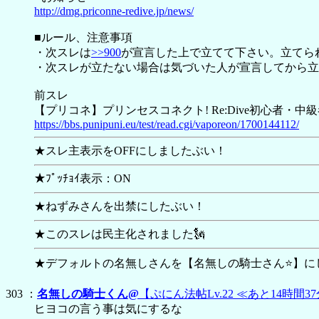
http://dmg.priconne-redive.jp/news/
■ルール、注意事項
・次スレは
>>900
が宣言した上で立てて下さい。立てら
・次スレが立たない場合は気づいた人が宣言してから立
前スレ
【プリコネ】プリンセスコネクト! Re:Dive初心者・中級者
https://bbs.punipuni.eu/test/read.cgi/vaporeon/1700144112/
★スレ主表示をOFFにしましたぶい！
★ﾌﾟｯﾁｮｲ表示：ON
★ねずみさんを出禁にしたぶい！
★このスレは民主化されました🗽
★デフォルトの名無しさんを【
名無しの騎士さん⭐】に
303 ：
名無しの騎士くん@
【ぷにん法帖Lv.22 ≪あと14時間3
ヒヨコの言う事は気にするな