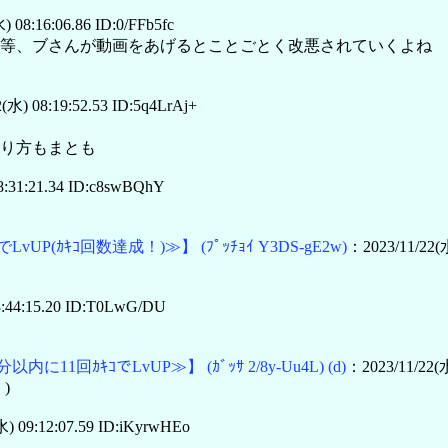
 08:16:06.86 ID:0/FFb5fc
等、ブさんが動画をあげるとことごとく改悪されていくよね
(水) 08:19:52.53 ID:5q4LrAj+
り方もまとも
8:31:21.34 ID:c8swBQhY
でLvUP(ｶｷｺ回数達成！)≫】
(ﾌﾟｯﾁｮｲ Y3DS-gE2w)
：2023/11/22(水
8:44:15.20 ID:T0LwG/DU
分以内に11回ｶｷｺでLvUP≫】
(ｶﾞｯｻ 2/8y-Uu4L)
(d)
：2023/11/22(
)
) 09:12:07.59 ID:iKyrwHEo