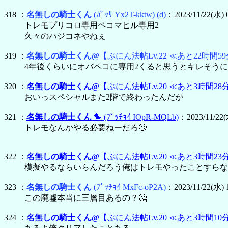
318 ：
名無しの騎士くん
(ｶﾞｯｻ Yx2T-kktw)
(d)
：2023/11/22(水) 0
トレモプリコロ専用ペコマヒル専用2
久々のハジコネやねぇ
319 ：
名無しの騎士くん@
【ぷにん法帖Lv.22 ≪あと22時間59
4年後くらいにオバペコに専用2くると思うとキレそう
320 ：
名無しの騎士くん@
【ぷにん法帖Lv.20 ≪あと3時間28
おいっスペシャルまた2階で終わったんだが
321 ：
名無しの騎士くん
🐤
(ﾌﾟｯﾁｮｲ IOpR-MQLb)
：2023/11/22(
トレモなんかやる必要ねーだろ🙄
322 ：
名無しの騎士くん@
【ぷにん法帖Lv.20 ≪あと3時間23
模擬やるならいらんだろう俺はトレモやったことすらな
323 ：
名無しの騎士くん
(ﾌﾟｯﾁｮｲ MxFc-oP2A)
：2023/11/22(水) 1
この廃墟本当に三層目あるの？🤔
324 ：
名無しの騎士くん@
【ぷにん法帖Lv.20 ≪あと3時間10