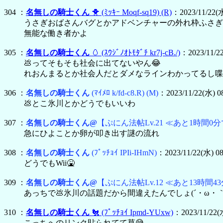
304 ：
名無しの騎士くん
🐥
(ﾐｯｷｰ Moqf-sq19)
(R)
：2023/11/22(水)
うさぎおばさんバグとかアドベンチャーの外れ枠ふさぎ
無能な働き者かよ
305 ：
名無しの騎士くん
🥚
(ｽｳｼﾞﾉｵﾄﾓﾀﾞﾁ kr7j-cB./)
：2023/11/22
💩ってそもそも社会に出てないやん😂
れおんまるとか社会人だとダメなラインわかってるし喋
306 ：
名無しの騎士くん
(ﾏｲﾒﾛ k/fd-c8.R)
(M)
：2023/11/22(水) 0
💩とこ氷川とかどうでもいいわ
307 ：
名無しの騎士くん@
【ぷにん法帖Lv.21 ≪あと1時間0分
急にひよことか卵が叩き出す謎の流れ
308 ：
名無しの騎士くん
(ﾌﾟｯﾁｮｲ IPIi-IHmN)
：2023/11/22(水) 0
どうでもWii🤮
309 ：
名無しの騎士くん@
【ぷにん法帖Lv.12 ≪あと13時間43
あっちで💩氷川の話題だから間違えたんでしょ(´・ω・｀
310 ：
名無しの騎士くん
🐔
(ﾌﾟｯﾁｮｲ Ipmd-YUxw)
：2023/11/22(水
こっちへのリンク貼られてて草😅