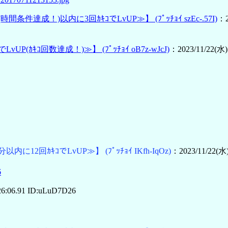
(時間条件達成！)以内に3回ｶｷｺでLvUP≫】
(ﾌﾟｯﾁｮｲ szEc-.57I)
：2
でLvUP(ｶｷｺ回数達成！)≫】
(ﾌﾟｯﾁｮｲ oB7z-wJcJ)
：2023/11/22(水) 
分以内に12回ｶｷｺでLvUP≫】
(ﾌﾟｯﾁｮｲ IKfh-IqOz)
：2023/11/22(水)
6
26:06.91 ID:uLuD7D26