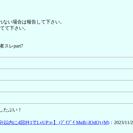
れない場合は報告して下さい。
てて下さい。
スレpart7
したぶい！
7分以内に4回ｶｷｺでLvUP≫】
(ﾌﾞｲﾌﾞｲ MgB/-IOdO)
(M)
：2023/11/2