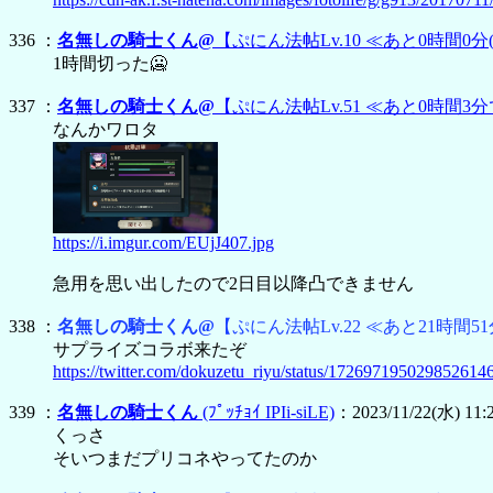
336 ：
名無しの騎士くん@
【ぷにん法帖Lv.10 ≪あと0時間0分
1時間切った🥶
337 ：
名無しの騎士くん@
【ぷにん法帖Lv.51 ≪あと0時間3分
なんかワロタ
https://i.imgur.com/EUjJ407.jpg
急用を思い出したので2日目以降凸できません
338 ：
名無しの騎士くん@
【ぷにん法帖Lv.22 ≪あと21時間51
サプライズコラボ来たぞ
https://twitter.com/dokuzetu_riyu/status/172697195029852614
339 ：
名無しの騎士くん
(ﾌﾟｯﾁｮｲ IPIi-siLE)
：2023/11/22(水) 11:
くっさ
そいつまだプリコネやってたのか