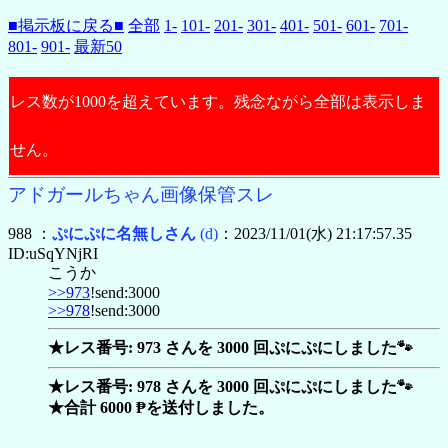
■掲示板に戻る■
全部
1-
101-
201-
301-
401-
501-
601-
701-
801-
901-
最新50
レス数が1000を超えています。残念ながら全部は表示しま
せん。
アドガールちゃん画像保管スレ
988 ：
ぷにぷに名無しさん
(d)
：2023/11/01(水) 21:17:57.35
ID:uSqYNjRI
こうか
>>973
!send:3000
>>978
!send:3000
★レス番号: 973 さんを 3000 回ぷにぷにしました🐾
★レス番号: 978 さんを 3000 回ぷにぷにしました🐾
★合計 6000 ₱を送付しました。