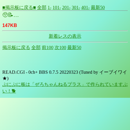
■掲示板に戻る■
全部
1-
101-
201-
301-
401-
最新50
🥺📝…
147KB
新着レスの表示
掲示板に戻る
全部
前100
次100
最新50
READ.CGI - 0ch+ BBS 0.7.5 20220323 (Tuned by イーブイワイ
★)
ぷにぷに板は「ぜろちゃんねるプラス」で作られていますぶ
い！🐕