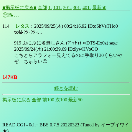
■掲示板に戻る■
全部
1-
101-
201-
301-
401-
最新50
🥺📝…
114 ：
レタス
：2025/09/25(木) 00:24:16.92 ID:oShVsTHo0
🥺📝ﾝｼｮﾝｼｮ…
919 ぷにぷに名無しさん (ﾌﾟｯﾁｮｲ wDTS-Ex0z) sage
2025/09/24(水) 21:00:39.69 ID:9ywHVoQQ
こちとらアラフォー見えてるのに手取り30くらいや
ぞ、ちゅらい🥺
147KB
続きを読む
掲示板に戻る
全部
前100
次100
最新50
READ.CGI - 0ch+ BBS 0.7.5 20220323 (Tuned by イーブイワイ
★)