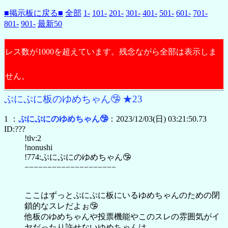
■掲示板に戻る■
全部
1-
101-
201-
301-
401-
501-
601-
701-
801-
901-
最新50
レス数が1000を超えています。残念ながら全部は表示しま
せん。
ぷにぷに板のゆめちゃん🤥 ★23
1 ：
ぷにぷにのゆめちゃん🤥
：2023/12/03(日) 03:21:50.73
ID:???
!tlv:2
!nonushi
!774:ぷにぷにのゆめちゃん🤥
−−−−−−−−−−−−−−−−−−−−
ここはずっとぷにぷに板にいるゆめちゃんのための閉
鎖的なスレだよぉ🤥
他板のゆめちゃんや投票機能やこのスレの雰囲気がイ
ヤだったり許せないゆめちゃんは