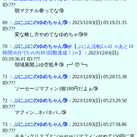
ID:???
朝マクナル奢ってな🤥
69 ：
ぷにぷにのゆめちゃん🤥
：2023/12/03(日) 05:19:21.35
ID:???
変な略し方やめてなゆめちゃ🤥💢
70 ：
ぷにぷにのゆめちゃん🤥@
【ぷにん法帖Lv.41 ≪あと18
時間36分でLvUP(ｶｷｺ回数達成！)≫】
：2023/12/03(日)
05:19:36.01 ID:???
領域展開ぷゆ空処🤞🤥 ┏┛🥺┗┓
71 ：
ぷにぷにのゆめちゃん🤥
：2023/12/03(日) 05:20:15.38
ID:???
ソーセージマフィン1個180円だよぉ🤥
72 ：
ぷにぷにのゆめちゃん🤥
：2023/12/03(日) 05:23:29.50
ID:???
マフィン...ネバネバ...🤥
73 ：
ぷにぷにのゆめちゃん🤥
：2023/12/03(日) 05:27:58.86
ID:???
チキンクリスプとソーセージマフィンせめて150円に戻