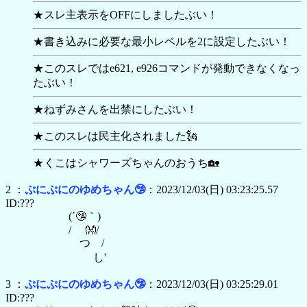
★スレ主表示をOFFにしましたぶい！
★書き込みに必要な最小レベルを2に設定したぶい！
★このスレではe621, e926コマンドが発動できなくなっ
たぶい！
★ねずみさんを出禁にしたぶい！
★このスレは民主化されました🗽
★くこはシャワーズちゃんのおうち🏡
2 ：
ぷにぷにのゆめちゃん🤥
：2023/12/03(日) 03:23:25.57
ID:???
(´🤥｀)
/ 👐/
ゝつ /
し'
3 ：
ぷにぷにのゆめちゃん🤥
：2023/12/03(日) 03:25:29.01
ID:???