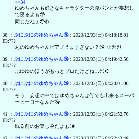
>>34
ゆめちゃんも好きなキャラクターの腹パンとか妄想し
て寝るよぉ🤥
同じだねぇ🤥👍
38 ：
ぷにぷにのゆめちゃん🤥
：2023/12/03(日) 04:18:18.81
ID:???
あのゆめちゃんピアノうますぎない？🤥（ﾋｿﾋｿ）
39 ：
ぷにぷにのゆめちゃん🤥
：2023/12/03(日) 04:19:42.56
ID:???
ぷゆゆのほうがもっとプロだけどね…🥺💢
40 ：
ぷにぷにのゆめちゃん🤥
：2023/12/03(日) 04:20:01.06
ID:???
そう、妄想の中ではゆめちゃんは何でも出来るスーパ
ーヒーローなんだ🤥
41 ：
ぷにぷにのゆめちゃん🤥
：2023/12/03(日) 04:21:52.76
ID:???
眠る前のお楽しみだよぉ🤥
42 ：
ぷにぷにのゆめちゃん🤥
：2023/12/03(日) 04:22:43.49