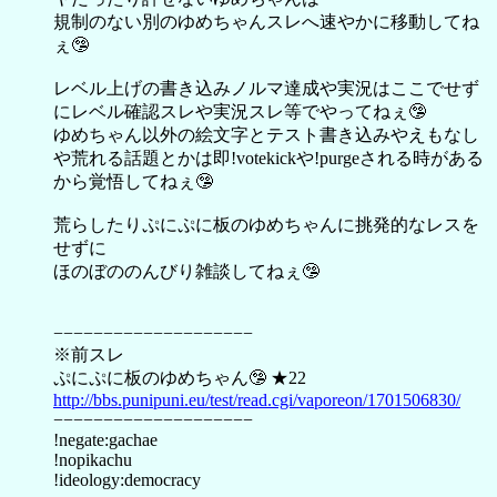
規制のない別のゆめちゃんスレへ速やかに移動してね
ぇ🤥
レベル上げの書き込みノルマ達成や実況はここでせず
にレベル確認スレや実況スレ等でやってねぇ🤥
ゆめちゃん以外の絵文字とテスト書き込みやえもなし
や荒れる話題とかは即!votekickや!purgeされる時がある
から覚悟してねぇ🤥
荒らしたりぷにぷに板のゆめちゃんに挑発的なレスを
せずに
ほのぼののんびり雑談してねぇ🤥
−−−−−−−−−−−−−−−−−−−−
※前スレ
ぷにぷに板のゆめちゃん🤥 ★22
http://bbs.punipuni.eu/test/read.cgi/vaporeon/1701506830/
−−−−−−−−−−−−−−−−−−−−
!negate:gachae
!nopikachu
!ideology:democracy