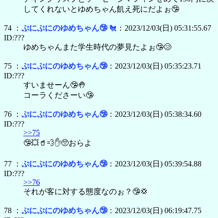
してくれないとゆめちゃん飢え死にだよぉ🤥
74 ：
ぷにぷにのゆめちゃん🤥
🐔
：2023/12/03(日) 05:31:55.67
ID:???
ゆめちゃんまた学生時代の夢見たよぉ🤥😢
75 ：
ぷにぷにのゆめちゃん🤥
：2023/12/03(日) 05:35:23.71
ID:???
すいませーん🤥🤚
コーラくださーい🤥
76 ：
ぷにぷにのゆめちゃん🤥
：2023/12/03(日) 05:38:34.60
ID:???
>>75
🤥💥🥤💨✋🥺おらよ
77 ：
ぷにぷにのゆめちゃん🤥
：2023/12/03(日) 05:39:54.88
ID:???
>>76
それが客に対する態度なのぉ？🤥💢
78 ：
ぷにぷにのゆめちゃん🤥
：2023/12/03(日) 06:19:47.75