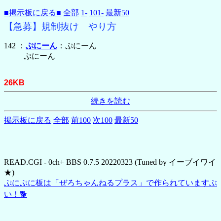
■掲示板に戻る■
全部
1-
101-
最新50
【急募】規制抜け やり方
142 ：
ぷにーん
：ぷにーん
ぷにーん
26KB
続きを読む
掲示板に戻る
全部
前100
次100
最新50
READ.CGI - 0ch+ BBS 0.7.5 20220323 (Tuned by イーブイワイ
★)
ぷにぷに板は「ぜろちゃんねるプラス」で作られていますぶ
い！🐕